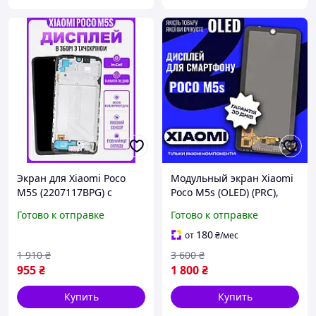
Экран для Xiaomi Poco
Модульный экран Xiaomi
M5S (2207117BPG) с
Poco M5s (OLED) (PRC),
тачскрином в рамке (TFT)
сенсор на Ксиоми Поко
Готово к отправке
Готово к отправке
+ клей герметик
М5с
180
от
₴
/мес
1 910
₴
3 600
₴
955
₴
1 800
₴
Купить
Купить