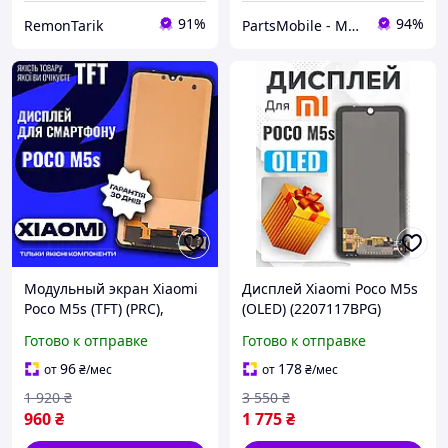
91%
94%
RemonTarik
PartsMobile - Магазин запчастин (телефони, планшети, ноутбуки)
Модульный экран Xiaomi
Дисплей Xiaomi Poco M5s
Poco M5s (TFT) (PRC),
(OLED) (2207117BPG)
сенсор на Ксиоми Поко
высокого качества, экран
Готово к отправке
Готово к отправке
М5с
на Ксиоми Поко М5с
96
178
от
₴
/мес
от
₴
/мес
1 920
₴
3 550
₴
960
₴
1 775
₴