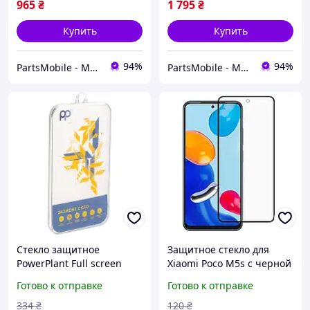
965
₴
1 795
₴
Купить
Купить
94%
94%
PartsMobile - Магазин запчастин (телефони, планшети, ноутбуки)
PartsMobile - Магазин запчастин (телефони, планшети, ноутбуки)
Стекло защитное
Защитное стекло для
PowerPlant Full screen
Xiaomi Poco M5s с черной
Xiaomi Poco M5S GL601698
рамкой противоударное
Готово к отправке
Готово к отправке
buzyna
на весь экран
334
₴
120
₴