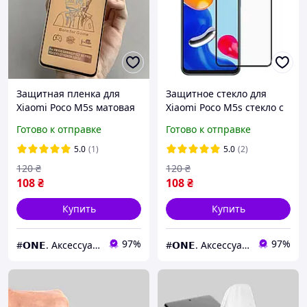
Защитная пленка для
Защитное стекло для
Xiaomi Poco M5s матовая
Xiaomi Poco M5s стекло с
керамическая пленка на
вырезом под камеру на
Готово к отправке
Готово к отправке
телефон сяоми поко м5с
телефон сяоми поко м5с
черная CRM
черное hqg
5.0
(1)
5.0
(2)
120
₴
120
₴
108
₴
108
₴
Купить
Купить
97%
97%
#𝗢𝗡𝗘. Аксессуары к смартфонам
#𝗢𝗡𝗘. Аксессуары к смартфонам