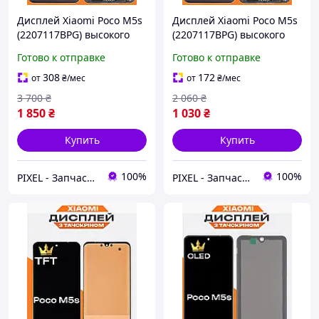
Дисплей Xiaomi Poco M5s
Дисплей Xiaomi Poco M5s
(2207117BPG) высокого
(2207117BPG) высокого
качества (OLED), экран в
качества (TFT), экран в
Готово к отправке
Готово к отправке
рамке на Ксиоми Поко
рамке на Ксиоми Поко
М5с
М5с
308
172
от
₴
/мес
от
₴
/мес
3 700
₴
2 060
₴
1 850
₴
1 030
₴
Купить
Купить
100%
100%
PIXEL - Запчастини для телефону
PIXEL - Запчастини для телефону