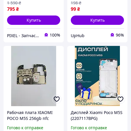
1 590
₴
198
₴
795
₴
99
₴
Купить
Купить
100%
96%
PIXEL - Запчастини для телефону
UpHub
Рабочая плата XIAOMI
Дисплей Xiaomi Poco M5S
POCO M5S 256gb nfc
(2207117BPG)
оригинального качества
Готово к отправке
Готово к отправке
(в рамке), экран оригинал