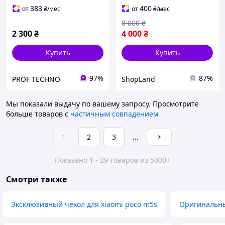
на Ксиоми Поко М5с
383
400
от
₴
/мес
от
₴
/мес
8 000
₴
2 300
₴
4 000
₴
Купить
Купить
97%
87%
PROF TECHNO
ShopLand
Мы показали выдачу по вашему запросу.
Просмотрите
больше товаров с
частичным совпадением
1
2
3
...
Показано 1 - 29 товаров из 5000+
Смотри также
Эксклюзивный чехол для xiaomi poco m5s
Оригинальны