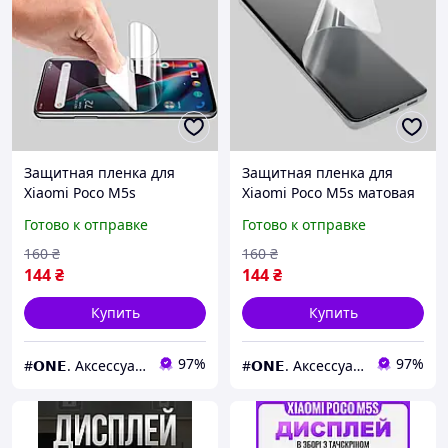
Защитная пленка для
Защитная пленка для
Xiaomi Poco M5s
Xiaomi Poco M5s матовая
глянцевая гидрогелевая
гидрогелевая пленка на
Готово к отправке
Готово к отправке
пленка на телефон сяоми
телефон сяоми поко м5с
поко м5с прозрачная x2p
матовая q0o
160
₴
160
₴
144
₴
144
₴
Купить
Купить
97%
97%
#𝗢𝗡𝗘. Аксессуары к смартфонам
#𝗢𝗡𝗘. Аксессуары к смартфонам