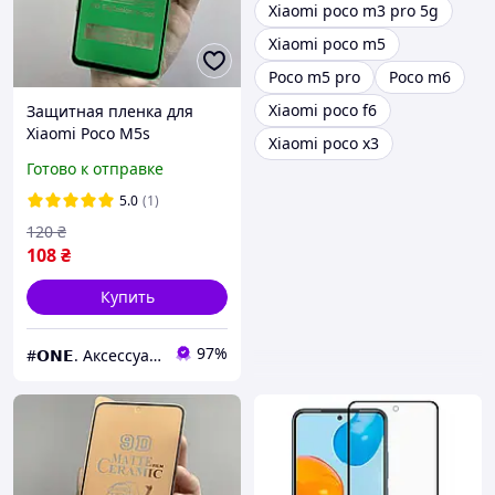
Xiaomi poco m3 pro 5g
Xiaomi poco m5
Poco m5 pro
Poco m6
Xiaomi poco f6
Защитная пленка для
Xiaomi Poco M5s
Xiaomi poco x3
глянцевая керамическая
Готово к отправке
пленка на телефон сяоми
поко м5с черная c8r
5.0
(1)
120
₴
108
₴
Купить
97%
#𝗢𝗡𝗘. Аксессуары к смартфонам