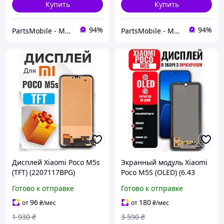
Купить
Купить
94%
94%
PartsMobile - Магазин запчастин (телефони, планшети, ноутбуки)
PartsMobile - Магазин запчастин (телефони, планшети, ноутбуки)
Дисплей Xiaomi Poco M5s
Экранный модуль Xiaomi
(TFT) (2207117BPG)
Poco M5S (OLED) (6.43
высокого качества, экран
inch) с качественным
Готово к отправке
Готово к отправке
на Ксиоми Поко М5с
тачскрином, LCD Screen
на Ксиоми Поко М5С
96
180
от
₴
/мес
от
₴
/мес
1 930
₴
3 590
₴