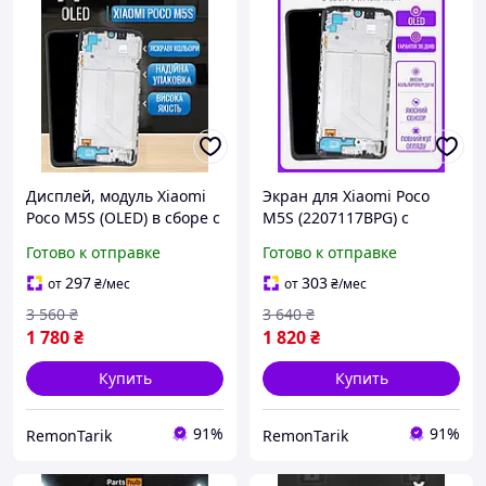
Дисплей, модуль Xiaomi
Экран для Xiaomi Poco
Poco M5S (OLED) в сборе с
M5S (2207117BPG) с
рамкой и сенсором,
тачскрином в рамке
Готово к отправке
Готово к отправке
премиум Ксиоми Поко
(OLED) + клей герметик
М5С
297
303
от
₴
/мес
от
₴
/мес
3 560
₴
3 640
₴
1 780
₴
1 820
₴
Купить
Купить
91%
91%
RemonTarik
RemonTarik