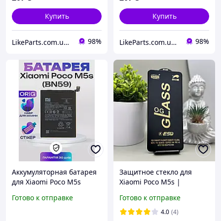
Купить
Купить
98%
98%
LikeParts.com.ua - Запчасти для телефонов и планшетов
LikeParts.com.ua - Запчасти для телефонов и планшетов
Аккумуляторная батарея
Защитное стекло для
для Xiaomi Poco M5s
Xiaomi Poco M5s |
(BN59) оригинальная, АКБ
Захисне скло на Сяоми
Готово к отправке
Готово к отправке
Original на Ксиоми Поко
Поко М5с Полная
М5с
проклейка OG glass
4.0
(4)