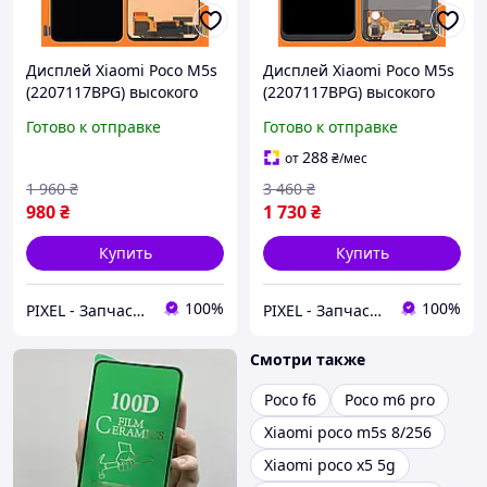
Дисплей Xiaomi Poco M5s
Дисплей Xiaomi Poco M5s
(2207117BPG) высокого
(2207117BPG) высокого
качества (TFT), экран на
качества (OLED), экран на
Готово к отправке
Готово к отправке
Ксиоми Поко М5с
Ксиоми Поко М5с
288
от
₴
/мес
1 960
₴
3 460
₴
980
₴
1 730
₴
Купить
Купить
100%
100%
PIXEL - Запчастини для телефону
PIXEL - Запчастини для телефону
Смотри также
Poco f6
Poco m6 pro
Xiaomi poco m5s 8/256
Xiaomi poco x5 5g