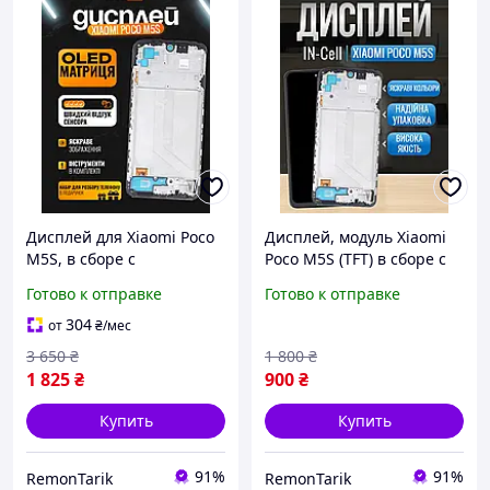
Дисплей для Xiaomi Poco
Дисплей, модуль Xiaomi
M5S, в сборе с
Poco M5S (TFT) в сборе с
тачскрином, черный в
рамкой и сенсором,
Готово к отправке
Готово к отправке
корпусе, OLED + набор
премиум Ксиоми Поко
инструментов
М5С
304
от
₴
/мес
3 650
₴
1 800
₴
1 825
₴
900
₴
Купить
Купить
91%
91%
RemonTarik
RemonTarik