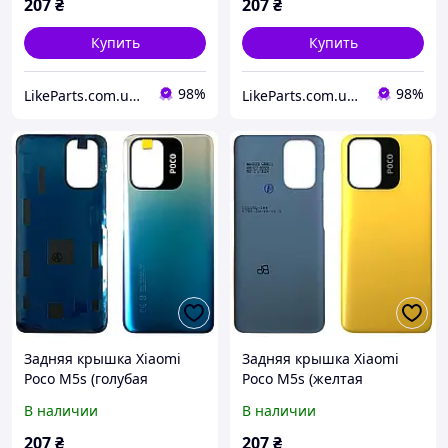
207
₴
207
₴
Купить
Купить
98%
98%
LikeParts.com.ua - Запчасти для телефонов и планшетов
LikeParts.com.ua - Запчасти для телефонов и планшетов
Задняя крышка Xiaomi
Задняя крышка Xiaomi
Poco M5s (голубая
Poco M5s (желтая
оригинал Китай)
оригинал Китай)
В наличии
В наличии
207
₴
207
₴