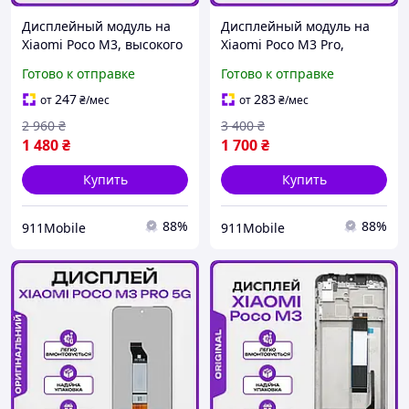
Дисплейный модуль на
Дисплейный модуль на
Xiaomi Poco M3, высокого
Xiaomi Poco M3 Pro,
качества на Ксиоми Поко
высокого качества на
Готово к отправке
Готово к отправке
М3
Ксиоми Поко М3 Про
247
283
от
₴
/мес
от
₴
/мес
2 960
₴
3 400
₴
1 480
₴
1 700
₴
Купить
Купить
88%
88%
911Mobile
911Mobile