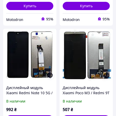
Купить
Купить
95%
95%
Motodron
Motodron
Дисплейный модуль
Дисплейный модуль
Xiaomi Redmi Note 10 5G /
Xiaomi Poco M3 / Redmi 9T
Poco M3 Pro 5G тачскрин
тачскрин и экран
В наличии
В наличии
и экран
992
₴
507
₴