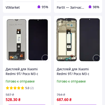
95%
98%
VIMarket
PartX — Запчастини для смартфонів
Дисплей для Xiaomi
Дисплей для Xiaomi
Redmi 9T/ Poco M3 с
Redmi 9T/ Poco M3 с
чёрным тачскрином |
чёрным тачскрином и
Готово к отправке
Готово к отправке
экран, дисплейный
корпусной рамкой |
модуль, модуль экрана
экран, дисплейный
5.0
(2)
модуль, модуль экрана
587
₴
764
₴
528
.30
₴
687
.60
₴