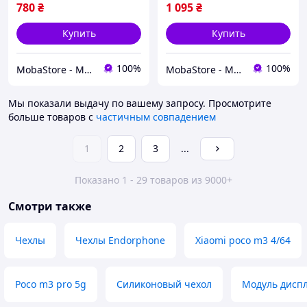
780
₴
1 095
₴
Купить
Купить
100%
100%
MobaStore - Магазин запчастин для телефонів
MobaStore - Магазин запчастин для телефонів
Мы показали выдачу по вашему запросу.
Просмотрите
больше товаров с
частичным совпадением
1
2
3
...
Показано 1 - 29 товаров из 9000+
Смотри также
Чехлы
Чехлы Endorphone
Xiaomi poco m3 4/64
Poco m3 pro 5g
Силиконовый чехол
Модуль диспл