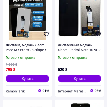
Дисплей, модуль Xiaomi
Дисплейный модуль
Poco M3 Pro 5G в сборе с
Xiaomi Redmi Note 10 5G /
сенсором, премиум
Poco M3 Pro 5G тачскрин
Готово к отправке
Готово к отправке
Ксиоми Поко М3 Про
и экран
1 590
₴
795
₴
620
₴
Купить
Купить
91%
96%
RemonTarik
Інтернет Магазин "max-it.com.ua"