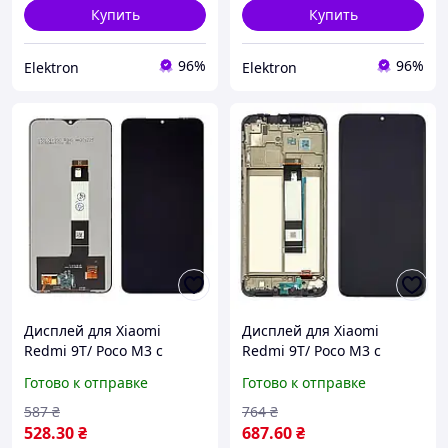
Купить
Купить
96%
96%
Elektron
Elektron
Дисплей для Xiaomi
Дисплей для Xiaomi
Redmi 9T/ Poco M3 с
Redmi 9T/ Poco M3 с
чёрным тачскрином |
чёрным тачскрином и
Готово к отправке
Готово к отправке
экран, дисплейный
корпусной рамкой |
модуль, модуль экрана
экран, дисплейный
587
₴
764
₴
модуль, модуль экрана
528
.30
₴
687
.60
₴