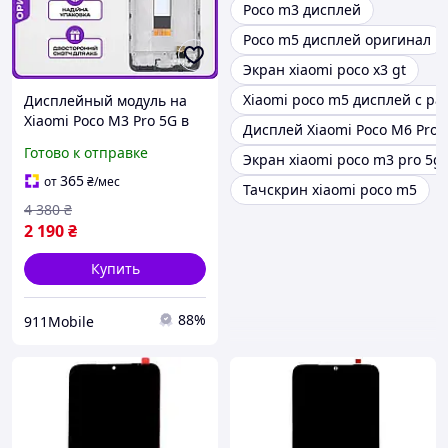
Poco m3 дисплей
Poco m5 дисплей оригинал
Экран xiaomi poco x3 gt
Xiaomi poco m5 дисплей с ра
Дисплейный модуль на
Xiaomi Poco M3 Pro 5G в
Дисплей Xiaomi Poco M6 Pro
корпусе, высокого
Готово к отправке
Экран xiaomi poco m3 pro 5g
качества на Ксиоми Поко
М3 Про
365
от
₴
/мес
Тачскрин xiaomi poco m5
4 380
₴
2 190
₴
Купить
88%
911Mobile