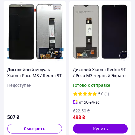
Дисплейный модуль
Дисплей Xiaomi Redmi 9T
Xiaomi Poco M3 / Redmi 9T
/ Poco M3 черный Экран с
тачскрин и экран
сенсором (модуль)
Недоступен
Готово к отправке
5.0
(1)
50
от
₴
/мес
622
.50
₴
507
₴
498
₴
Смотреть
Купить