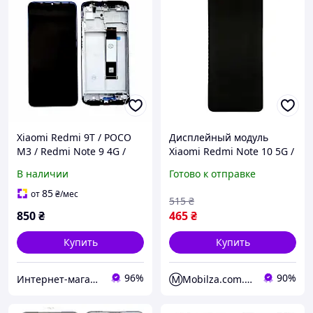
Xiaomi Redmi 9T / POCO
Дисплейный модуль
M3 / Redmi Note 9 4G /
Xiaomi Redmi Note 10 5G /
Redmi 9 Power
Poco M3 Pro 5G / Redmi
В наличии
Готово к отправке
дисплейный модуль с
Note 10T 5G (M2103K19G)
рамкой (экран + тачскрин
Black
85
от
₴
/мес
515
₴
сенсо
850
₴
465
₴
Купить
Купить
96%
90%
Интернет-магазин СЛЕД
Ⓜ️Mobilza.com.ua