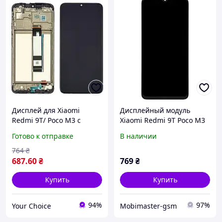
Дисплей для Xiaomi
Дисплейный модуль
Redmi 9T/ Poco M3 с
Xiaomi Redmi 9T Poco M3
чёрным тачскрином и
Redmi Note 9 4G
Готово к отправке
В наличии
корпусной рамкой |
экран, дисплейный
764
₴
модуль, модуль экрана
687
.60
₴
769
₴
Купить
Купить
94%
97%
Your Choice
Mobimaster-gsm