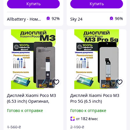
Купить
Купить
92%
96%
Allbattery - Номер Один в Украине в Области Аккумуляторов для Ноутбуков.
Sky 24
Дисплей Xiaomi Poco M3
Дисплей Xiaomi Poco M3
(6.53 inch) Оригинал,
Pro 5G (6.5 inch)
экранный модуль на
Оригинал, экранный
Готово к отправке
Готово к отправке
Ксиоми Поко М3
модуль на Ксиоми Поко
М3 Про
182
от
₴
/мес
1 560
₴
2 190
₴