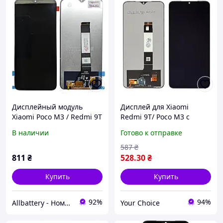
Дисплейный модуль
Дисплей для Xiaomi
Xiaomi Poco M3 / Redmi 9T
Redmi 9T/ Poco M3 с
тачскрин и экран
чёрным тачскрином |
В наличии
Готово к отправке
экран, дисплейный
модуль, модуль экрана
587
₴
811
₴
528
.30
₴
Купить
Купить
92%
94%
Allbattery - Номер Один в Украине в Области Аккумуляторов для Ноутбуков.
Your Choice