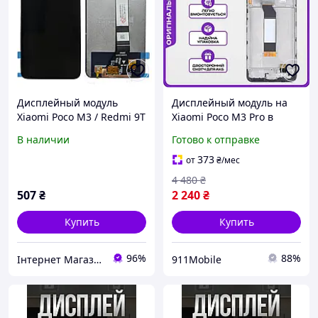
Дисплейный модуль
Дисплейный модуль на
Xiaomi Poco M3 / Redmi 9T
Xiaomi Poco M3 Pro в
тачскрин и экран
корпусе, высокого
В наличии
Готово к отправке
качества на Ксиоми Поко
М3 Про
373
от
₴
/мес
4 480
₴
507
₴
2 240
₴
Купить
Купить
96%
88%
Інтернет Магазин "max-it.com.ua"
911Mobile