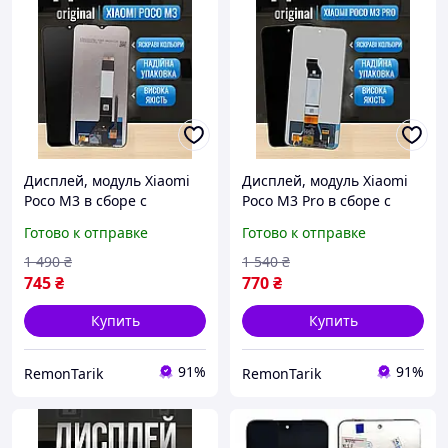
Дисплей, модуль Xiaomi
Дисплей, модуль Xiaomi
Poco M3 в сборе с
Poco M3 Pro в сборе с
сенсором, премиум
сенсором, премиум
Готово к отправке
Готово к отправке
Ксиоми Поко М3
Ксиоми Поко М3 Про
1 490
₴
1 540
₴
745
₴
770
₴
Купить
Купить
91%
91%
RemonTarik
RemonTarik