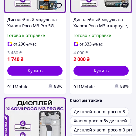
Дисплейный модуль на
Дисплейный модуль на
Xiaomi Poco M3 Pro 5G,
Xiaomi Poco M3 в корпусе,
высокого качества на
высокого качества на
Готово к отправке
Готово к отправке
Ксиоми Поко М3 Про
Ксиоми Поко М3
290
333
от
₴
/мес
от
₴
/мес
3 480
₴
4 000
₴
1 740
₴
2 000
₴
Купить
Купить
88%
88%
911Mobile
911Mobile
Смотри также
Дисплей xiaomi poco m3
Xiaomi poco m5s дисплей
Дисплей xiaomi poco m3 pro