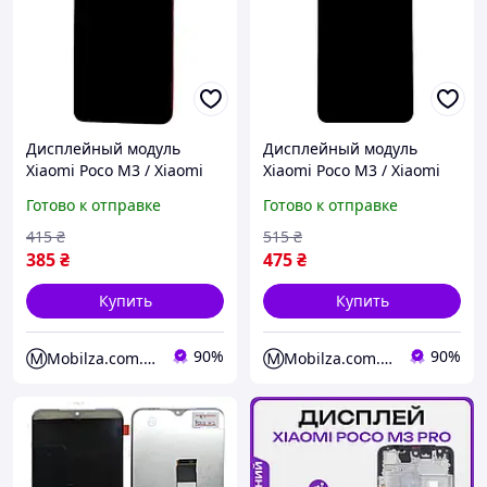
Дисплейный модуль
Дисплейный модуль
Xiaomi Poco M3 / Xiaomi
Xiaomi Poco M3 / Xiaomi
Redmi 9T Black
Redmi 9T Orig Black
Готово к отправке
Готово к отправке
415
₴
515
₴
385
₴
475
₴
Купить
Купить
90%
90%
Ⓜ️Mobilza.com.ua
Ⓜ️Mobilza.com.ua