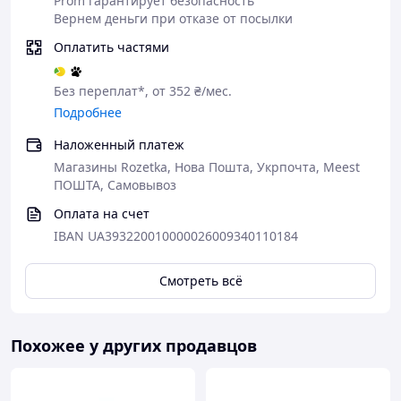
Prom гарантирует безопасность
5) Видны Юпитер и Галилеевые спутники.
Вернем деньги при отказе от посылки
6) Если со зрением все хорошо – даже в границах
Оплатить частями
города, можно рассмотреть кольца Сатурна. В новой
версии из BAK4 кольца видно лучше, чем у старой
версии. Увеличение ставили между 50 и 75.
Без переплат*, от 352 ₴/мес.
Подробнее
Наложенный платеж
Магазины Rozetka, Нова Пошта, Укрпочта, Meest
ПОШТА, Самовывоз
Оплата на счет
IBAN UA393220010000026009340110184
Смотреть всё
Похожее у других продавцов