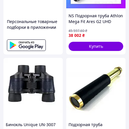
NS Подзорная труба Athlon
Персональные товарные
Mega Fit Ares G2 UHD
подборки в приложении
22x65/45 Ranging Reticle
45 597
.60
₴
(312005RT) Nes22/Q
38 002
₴
Купить
Бинокль Unique UN-3007
Подзорная труба