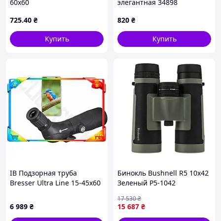
60х60
элегантная 34898
725
.40
₴
820
₴
Купить
Купить
ІВ Подзорная труба
Бинокль Bushnell R5 10x42
Bresser Ultra Line 15-45x60
Зеленый Р5-1042
Spektar для охоты и
17 530
₴
кемпинга с видео 2K и
6 989
₴
15 687
₴
быстрой фокус ЕMN_PS