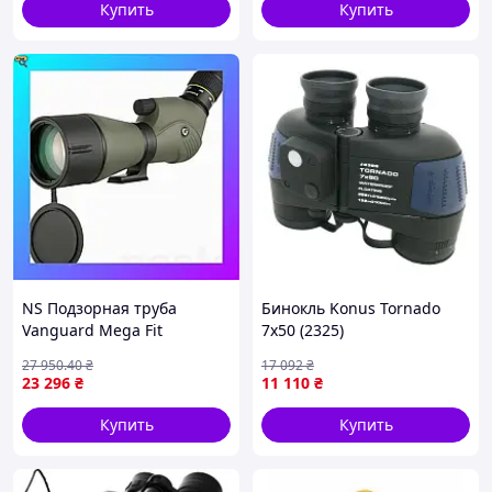
Купить
Купить
NS Подзорная труба
Бинокль Konus Tornado
Vanguard Mega Fit
7x50 (2325)
Endeavor XF 80A 20-
27 950
.40
₴
17 092
₴
60x80/45 WP (Endeavor XF
23 296
₴
11 110
₴
80A) Nes22/Q
Купить
Купить