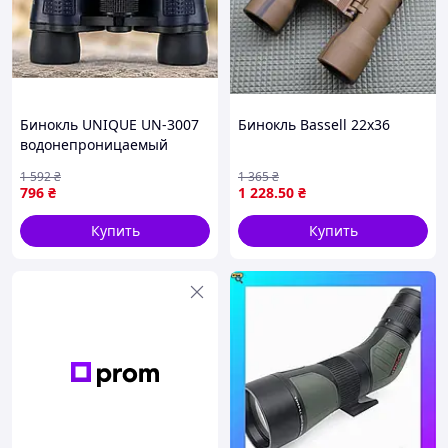
Бинокль UNIQUE UN-3007
Бинокль Bassell 22х36
водонепроницаемый
60х60 для охоты рыбалки с
1 592
₴
1 365
₴
большим объективом 60
796
₴
1 228
.50
₴
мм
Купить
Купить