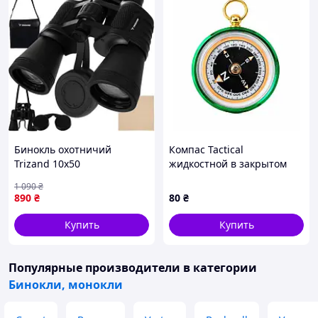
Бинокль охотничий
Компас Tactical
Trizand 10x50
жидкостной в закрытом
универсальный
металлическом корпусе 50
1 090
₴
тактический
мм
890
₴
80
₴
туристический с чехлом
Купить
Купить
Популярные производители
в категории
Бинокли, монокли