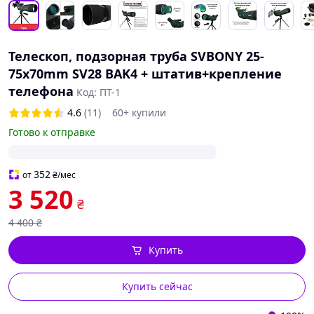
Телескоп, подзорная труба SVBONY 25-
75x70mm SV28 BAK4 + штатив+крепление
телефона
Код: ПТ-1
4.6
(11)
60+ купили
Готово к отправке
352
от
₴
/мес
3 520
₴
4 400
₴
Купить
Купить сейчас