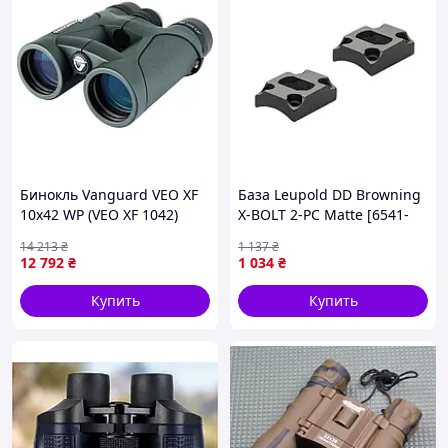
Бинокль Vanguard VEO XF
База Leupold DD Browning
10x42 WP (VEO XF 1042)
X-BOLT 2-PC Matte [6541-
liht]
14 213
₴
1 137
₴
12 792
₴
1 034
₴
Купить
Купить