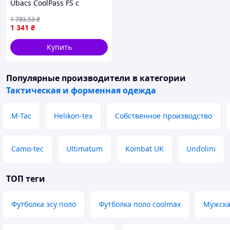
Ubacs CoolPass FS с
влагоотводящим корпусом
1 783
.53
₴
и армированными
1 341
₴
рукавами Rip-Stop
Купить
Популярные производители
в категории
Тактическая и форменная одежда
M-Tac
Helikon-tex
Собственное производство
Camo-tec
Ultimatum
Kombat UK
Undolini
ТОП теги
Футболка зсу поло
Футболка поло coolmax
Мужска