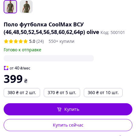
Поло футболка CoolMax ВСУ
(46,48,50,52,54,56,58,60,62,64р) olive
Код: 500101
5.0
(24)
550+ купили
Готово к отправке
40
от
₴
/мес
399
₴
380
₴
от 2 шт.
370
₴
от 5 шт.
360
₴
от 10 шт.
Купить
Купить сейчас