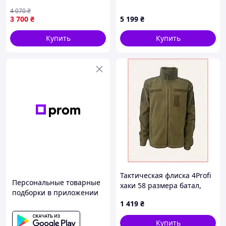
кевларовыми вставками,
(2830218389), 904B44PK24
4 070
₴
рипстоп, эластичные
3 700
₴
5 199
₴
вставки, 4 кармана L 8888-
VO
Купить
Купить
Тактическая флиска 4Profi
Персональные товарные
хаки 58 размера батал,
подборки в приложении
8A68K1933X
1 419
₴
Купить