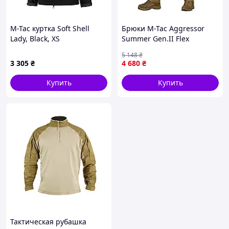
M-Tac куртка Soft Shell
Брюки M-Tac Aggressor
Lady, Black, XS
Summer Gen.II Flex
тактические летние Rip-
5 148
₴
Stop Coyote 28/30 2011-VO
3 305
₴
4 680
₴
Купить
Купить
Тактическая рубашка