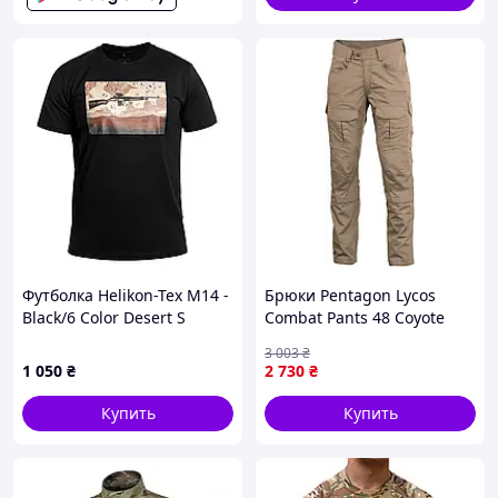
Футболка Helikon-Tex M14 -
Брюки Pentagon Lycos
Black/6 Color Desert S
Combat Pants 48 Coyote
1939-VO
3 003
₴
1 050
₴
2 730
₴
Купить
Купить