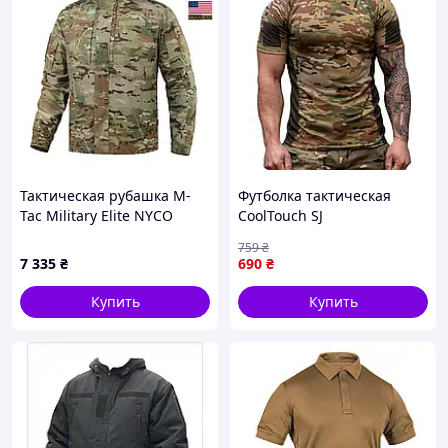
Тактическая рубашка M-
Футболка тактическая
Tac Military Elite NYCO
CoolTouch SJ
Extreme, MultiCam, S/R
быстросохнущая дышащая
759
₴
мультикам/олива L KL-1-VO
7 335
₴
690
₴
Купить
Купить