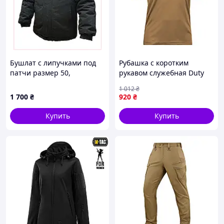
Бушлат с липучками под
Рубашка с коротким
патчи размер 50,
рукавом служебная Duty
87T03B115
Off 2XL Coyote Brown UA28-
1 012
₴
VO
1 700
₴
920
₴
Купить
Купить