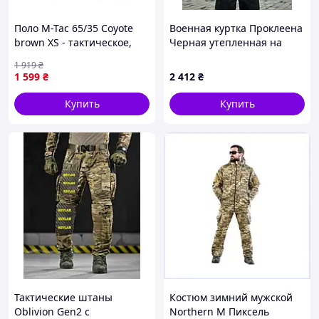
Поло M-Tac 65/35 Coyote
Военная куртка Проклеена
brown XS - тактическое,
Черная утепленная на
износостойкое,
флисе, Soft Shell Military
1 919
₴
воздухопроницаемое
Black БАТАЛЫ
1 599
₴
2 412
₴
Купить
Купить
Тактические штаны
Костюм зимний мужской
Oblivion Gen2 с
Northern M Пиксель