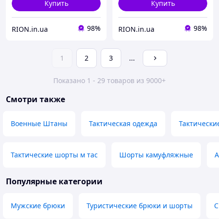
Купить
Купить
98%
98%
RION.in.ua
RION.in.ua
1
2
3
...
Показано 1 - 29 товаров из 9000+
Смотри также
Военные Штаны
Тактическая одежда
Тактически
Тактические шорты м тас
Шорты камуфляжные
А
Популярные категории
Мужские брюки
Туристические брюки и шорты
С