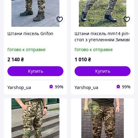
Штани піксель Grifon
Штани піксель mm14 ріп-
стоп з утепленням Зимові
Готово к отправке
Готово к отправке
2 140
₴
1 010
₴
Купить
Купить
99%
99%
Yarshop_ua
Yarshop_ua