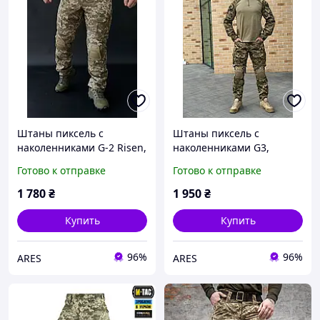
Штаны пиксель с
Штаны пиксель с
наколенниками G-2 Risen,
наколенниками G3,
штаны пиксель ЗСУ
тактические брюки
Готово к отправке
Готово к отправке
пиксель ЗСУ
1 780
₴
1 950
₴
Купить
Купить
96%
96%
ARES
ARES