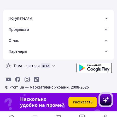
Покупателям
Продавцам
О нас
Партнеры
Тема
-
светлая
BETA
© Prom.ua — маркетплейс України, 2008-2026
Насколько
Рассказать
удобно на проме?