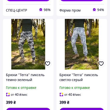
98%
94%
СПЕЦ-ЦЕНТР
Форма пром
Брюки "Terra" пиксель
Брюки "Terra" пиксель
темно-зеленый
светло-серый
Готово к отправке
Готово к отправке
40
40
от
₴
/мес
от
₴
/мес
399
₴
399
₴