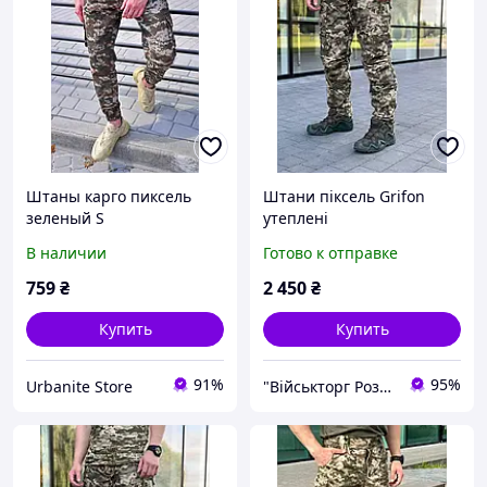
Штаны карго пиксель
Штани піксель Grifon
зеленый S
утеплені
В наличии
Готово к отправке
759
₴
2 450
₴
Купить
Купить
91%
95%
Urbanite Store
"Військторг Роздріб / Гурт": На сторожі Вашої безпеки!