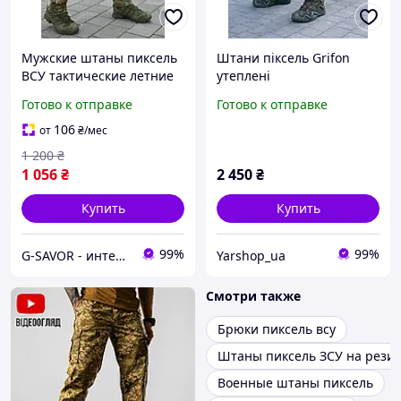
Мужские штаны пиксель
Штани піксель Grifon
ВСУ тактические летние
утеплені
штаны 46-56р мужские
Готово к отправке
Готово к отправке
тактические
повседневные брюки
106
от
₴
/мес
пиксель мм-14
1 200
₴
1 056
₴
2 450
₴
Купить
Купить
99%
99%
G-SAVOR - интернет-магазин сумок, обуви и аксессуаров
Yarshop_ua
Смотри также
Брюки пиксель всу
Штаны пиксель ЗСУ на рези
Военные штаны пиксель