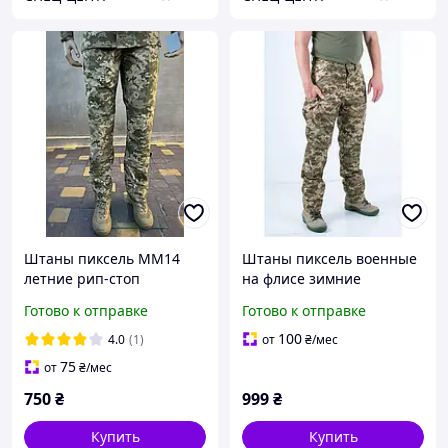
Штаны пиксель ММ14
Штаны пиксель военные
летние рип-стоп
на флисе зимние
оригинал тактические
Готово к отправке
Готово к отправке
100
4.0
(1)
от
₴
/мес
75
от
₴
/мес
750
₴
999
₴
Купить
Купить