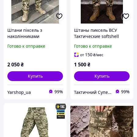
Штани піксель з
Штаны пиксель ВСУ
наколінниками
Тактические softshell
Готово к отправке
Готово к отправке
150
от
₴
/мес
2 050
₴
1 500
₴
Купить
Купить
99%
99%
Yarshop_ua
Тактичний Супермаркет