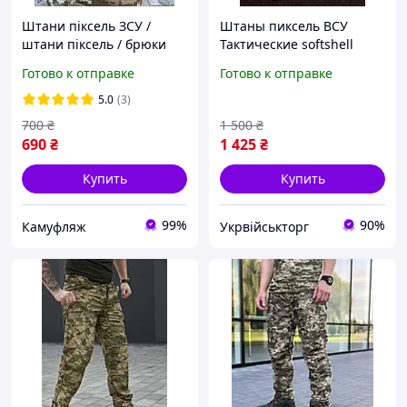
Штани піксель ЗСУ /
Штаны пиксель ВСУ
штани піксель / брюки
Тактические softshell
ЗСУ / брюки тактичні ЗСУ
Готово к отправке
Готово к отправке
5.0
(3)
700
₴
1 500
₴
690
₴
1 425
₴
Купить
Купить
99%
90%
Камуфляж
Укрвійськторг