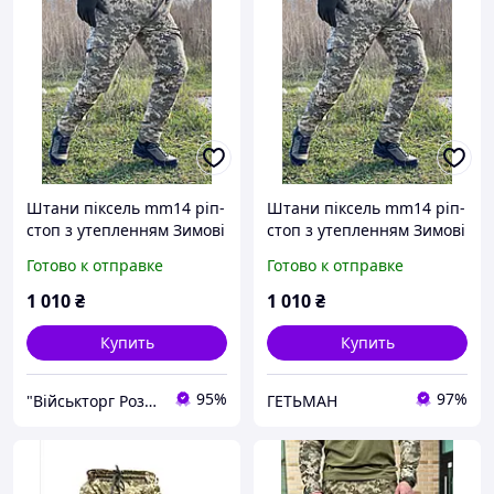
Штани піксель mm14 ріп-
Штани піксель mm14 ріп-
стоп з утепленням Зимові
стоп з утепленням Зимові
Готово к отправке
Готово к отправке
1 010
₴
1 010
₴
Купить
Купить
95%
97%
"Військторг Роздріб / Гурт": На сторожі Вашої безпеки!
ГЕТЬМАН