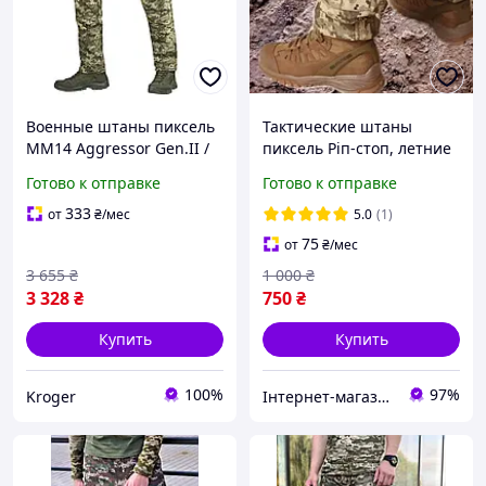
Военные штаны пиксель
Тактические штаны
MM14 Aggressor Gen.II /
пиксель Ріп-стоп, летние
Тактические штаны
штаны пиксель ВСУ
Готово к отправке
Готово к отправке
Агрессор пиксельные ВСУ
/ рип-стоп
333
от
₴
/мес
5.0
(1)
75
от
₴
/мес
3 655
₴
1 000
₴
3 328
₴
750
₴
Купить
Купить
100%
97%
Kroger
Інтернет-магазин "Закупка онлайн"