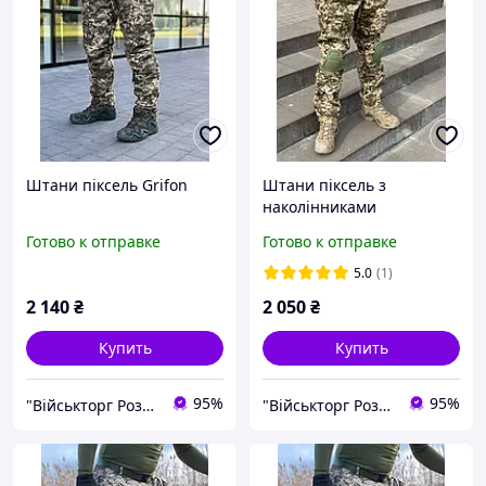
Штани піксель Grifon
Штани піксель з
наколінниками
Готово к отправке
Готово к отправке
5.0
(1)
2 140
₴
2 050
₴
Купить
Купить
95%
95%
"Військторг Роздріб / Гурт": На сторожі Вашої безпеки!
"Військторг Роздріб / Гурт": На сторожі Вашої безпеки!