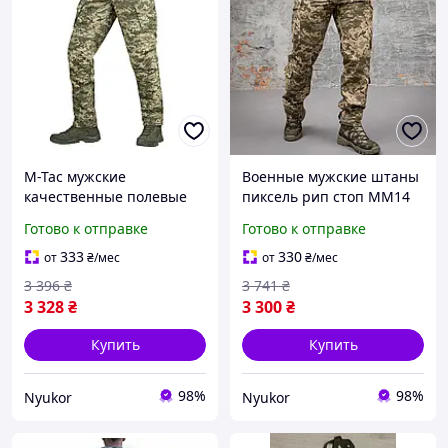
M-Tac мужские
Военные мужские штаны
качественные полевые
пиксель рип стоп ММ14
военные штаны пиксель
Готово к отправке
Готово к отправке
рип стоп Aggressor Gen.II
MM14
333
330
от
₴
/мес
от
₴
/мес
3 396
₴
3 741
₴
3 328
₴
3 300
₴
Купить
Купить
98%
98%
Nyukor
Nyukor