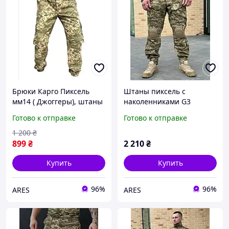
Брюки Карго Пиксель
Штаны пиксель с
мм14 ( Джоггеры), штаны
наколенниками G3
джоггеры ЗСУ, штаны
Replace, тактические
Готово к отправке
Готово к отправке
ЗСУ, штаны тактические
брюки пиксель ЗСУ
пиксель
1 200
₴
899
₴
2 210
₴
Купить
Купить
96%
96%
ARES
ARES