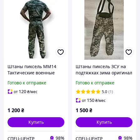
Штаны пиксель ММ14
Штаны пиксель ЗСУ на
Тактические военные
подтяжках зима оригинал
брюки пиксель 48-50,52-
тактические штаны
Готово к отправке
Готово к отправке
54,56-58
пиксель ШВВЗ
120
от
₴
/мес
5.0
(1)
150
от
₴
/мес
1 200
₴
1 500
₴
Купить
Купить
98%
98%
СПЕЦ-ЦЕНТР
СПЕЦ-ЦЕНТР