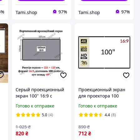
5%
97%
97%
Tami.shop
Tami.shop
Серый проекционный
Проекционный экран
экран 100" 16:9 с
для проектора 100
люверсами,светоотраж
дюймов (16:9) белый с
Готово к отправке
Готово к отправке
ающее полотно для
окантовкой люверсами
проектора,легкий
и креплением
5.0
(4)
4.4
(8)
монтаж,компактный
1 025
₴
890
₴
размер,для дома
820
₴
712
₴