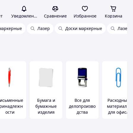
ет
Уведомления
Сравнение
Избранное
Корзина
маркерные
Лазер
Доски маркерные
Лазер 
исьменные
Бумага и
Все для
Расходные
ринадлежн
бумажные
делопроизво
материалы
ости
изделия
дства
для офиса