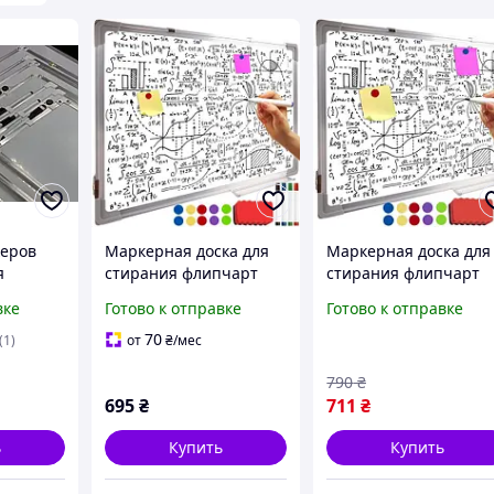
керов
Маркерная доска для
Маркерная доска для
я
стирания флипчарт
стирания флипчарт
60x40см Maaleo 24325 +
размер - 60x40см.
вке
Готово к отправке
Готово к отправке
маркеры, магниты,
Maaleo 24325 +
губка :BRASIL:
маркеры 4шт. магни
70
(1)
от
₴
/мес
10шт. губка
790
₴
695
₴
711
₴
ь
Купить
Купить