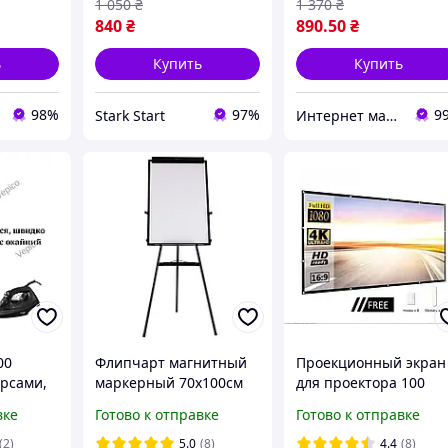
1 050
₴
1 370
₴
840
₴
890
.50
₴
ь
Купить
Купить
98%
97%
9
Stark Start
Интернет магазин ТерЛайн
00
Флипчарт магнитный
Проекционный экран
рсами,
маркерный 70х100см
для проектора 100
на треноге FLIP
дюймов (16:9) белый 
вке
Готово к отправке
Готово к отправке
Флипчарт для маркера
окантовкой люверса
отеатра
регулируемый по
и креплением \
(2)
5.0
(8)
4.4
(8)