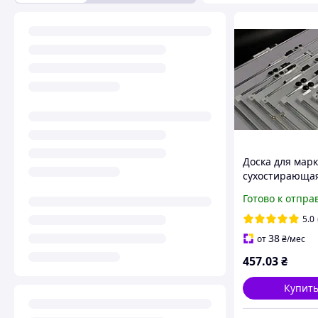
Доска для мар
сухостирающа
60х90см
Готово к отпра
5.0
38
от
₴
/мес
457
.03
₴
Купит