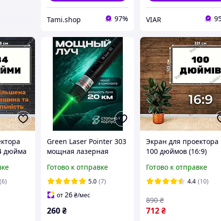
97%
9
Tami.shop
VIAR
ектора
Green Laser Pointer 303
Экран для проектора
4 дюйма
мощная лазерная
100 дюймов (16:9)
указка с насадкой
белый с окантовкой
вке
Готово к отправке
Готово к отправке
версами
люверсами и
обзор)
креплением \
(6)
5.0
(7)
4.4
(10)
26
от
₴
/мес
890
₴
260
₴
712
₴