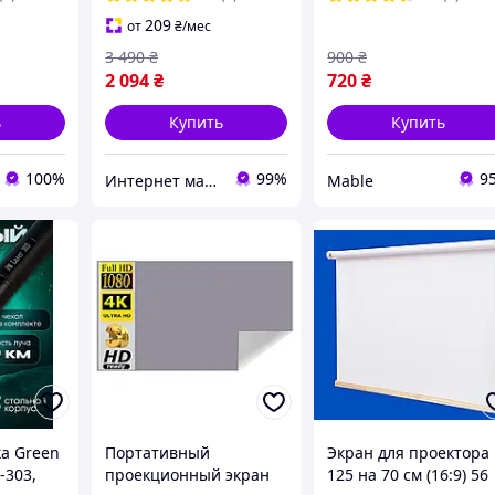
высоте Черный +
209
от
₴
/мес
НАБОР в подарок
3 490
₴
900
₴
2 094
₴
720
₴
ь
Купить
Купить
100%
99%
9
Интернет магазин ТерЛайн
Mable
ка Green
Портативный
Экран для проектора
-303,
проекционный экран
125 на 70 см (16:9) 56