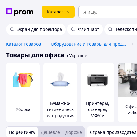
Каталог
Экран для проектора
Флипчарт
Телескопи
Каталог товаров
Оборудование и товары для предоставления услуг
Товары для офиса
в Украине
Бумажно-
Принтеры,
Офис
Уборка
гигиеническ
сканеры,
меб
ая продукция
МФУ и
комплектую
щие
По рейтингу
Дешевле
Дороже
Страна производител