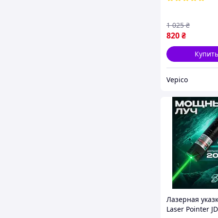
1 025
₴
820
₴
Купит
Vepico
Лазерная указ
Laser Pointer JD