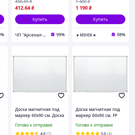
458
.49
₴
1 400
₴
412
.64
₴
1 190
₴
Купить
Купить
9%
99%
98%
ЧП "Арсенал-У"
🔸МІНІК🔸
Доска магнитная под
Доска магнитная под
маркер 60х90 cм. Доска
маркер 60х90 cм. FP
с
маркерная FP
Доска маркерная
Готово к отправке
Готово к отправке
ми
4.9
(7)
5.0
(4)