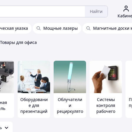
Найти
Кабин
ческая указка
Мощные лазеры
Магнитные доски 
Товары для офиса
Оборудовани
Облучатели
Системы
П
ная
е для
и
контроля
п
ель
презентаций
рециркулято
рабочего
и
ры
времени
конференци
помещений
ь
й