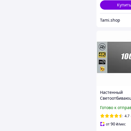
Купит
Tami.shop
Настенный
Светоотбиваю
Экран для Про
Готово к отпра
100" дюймов Т
Светоотражаю
4.7
Проектора на 
90
от
₴
/мес
PVC HD