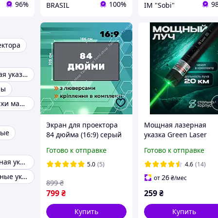
96%
100%
9
BRASIL
ІМ "Sobi"
ектора
Телескопическая указка
ры
Магнитные доски маркерные
Экран для проектора
Мощная лазерная
ные
84 дюйма (16:9) серый
указка Green Laser
метализированный
Pointer JD-303, зелен
Готово к отправке
Готово к отправке
светоотражющий с
до 10000 м
Мощная лазерная указка
люверсами и
5.0
(5)
4.6
(14)
креплением (видобзор)
Зеленые лазерные указки
26
от
₴
/мес
899
₴
799
₴
259
₴
Купить
Купить