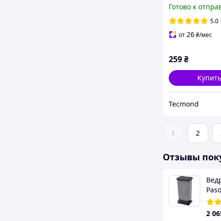
зеленая мощна
Готово к отпра
500 мВт
5.0
26
от
₴
/мес
259
₴
Купит
Tecmond
1
2
Отзывы пок
Вед
Paso
пед
2 06