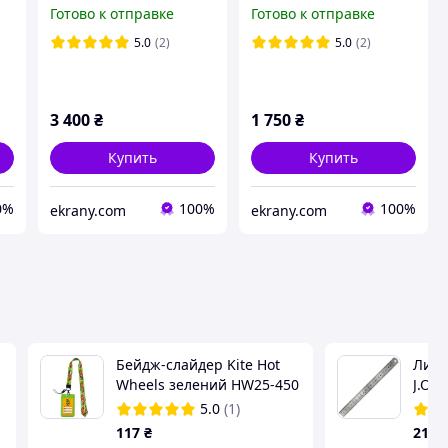
дюймов
дюймов
Готово к отправке
Готово к отправке
5.0
(2)
5.0
(2)
3 400
₴
1 750
₴
Купить
Купить
0%
100%
100%
ekrany.сom
ekrany.сom
Бейдж-слайдер Kite Hot
Лине
Wheels зелений HW25-450
J.Ott
5.0
(1)
117
₴
21
.9