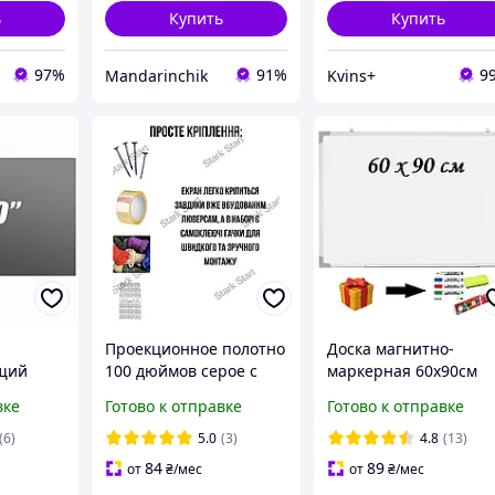
ь
Купить
Купить
97%
91%
9
Mandarinchik
Kvins+
Проекционное полотно
Доска магнитно-
щий
100 дюймов серое с
маркерная 60х90см
ектора
люверсами, 16:9,
горизонтальная, в
вке
Готово к отправке
Готово к отправке
кань
настенное крепление,
алюминиевом профи
щая для
экран для проектора
Flip + НАБОР в подар
(6)
5.0
(3)
4.8
(13)
Стену
84
89
от
₴
/мес
от
₴
/мес