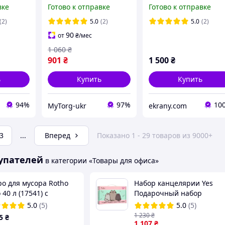
я указка
высокой яркости 100
дюймов
вке
Готово к отправке
Готово к отправке
дюймов 4К 16:9 Серый
(2)
5.0
(2)
5.0
(2)
90
от
₴
/мес
1 060
₴
901
₴
1 500
₴
ь
Купить
Купить
94%
97%
10
MyTorg-ukr
ekrany.сom
3
...
Вперед
Показано 1 - 29 товаров из 9000+
упателей
в категории «Товары для офиса»
ро для мусора Rotho
Набор канцелярии Yes
 40 л (17541) с
Подарочный набор
алью, бетон
школьника Pusheen
5.0
(5)
5.0
(5)
1 230
₴
5
₴
1 107
₴