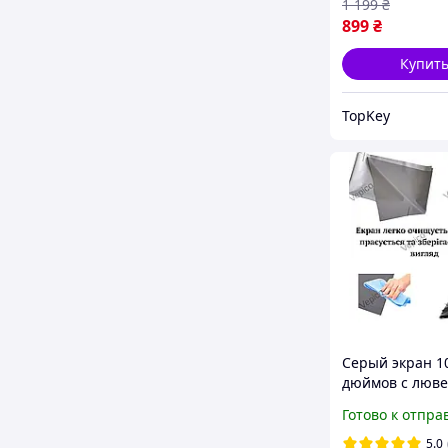
1 199
₴
899
₴
Купит
TopKey
Серый экран 1
дюймов с люве
16:9 настенное
Готово к отпра
полотно для
домашнего кин
5.0