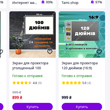
8%
99%
97%
Интернет магазин ТерЛайн
Tami.shop
Экран для проектора
Экран для проектора
утолщенный 100
120 дюймов (16:9)
ая
дюймов (16:9) белый с
серый
Готово к отправке
Готово к отправке
окантовкой люверсами
метализированный
и креплением
рефлекторный
4.6
(9)
5.0
(4)
(видеообзор)
светоотражющий с
999
₴
креплением (обзор)
899
₴
999
₴
Купить
Купить