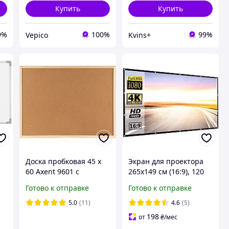
Купить
Купить
9%
100%
99%
Vepico
Kvins+
Доска пробковая 45 х
Экран для проектора
60 Axent 9601 с
265x149 см (16:9), 120
набором кнопок и
дюймов
Готово к отправке
Готово к отправке
ле
крепежа. Мудборд
ок
5.0
(11)
4.6
(5)
198
от
₴
/мес