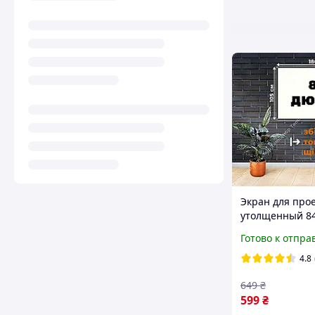
Экран для про
утолщенный 8
(16:9) белый с
Готово к отпра
окантовкой лю
и креплением (
4.8
649
₴
599
₴