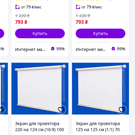
79
79
от
₴
/мес
от
₴
/мес
1 220
₴
1 220
₴
793
₴
793
₴
Купить
Купить
5%
99%
99%
Интернет магазин ТерЛайн
Интернет магазин ТерЛайн
Экран для проектора
Экран для проектора
220 на 124 см (16:9) 100
125 на 125 см (1:1) 70