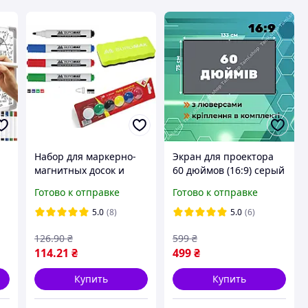
Набор для маркерно-
Экран для проектора
магнитных досок и
60 дюймов (16:9) серый
флипчартов (4
метализированный
Готово к отправке
Готово к отправке
маркера, губка,
светоотражющий с
ты
магниты)
люверсами и
5.0
(8)
5.0
(6)
креплением (видобзор)
126
.90
₴
599
₴
114
.21
₴
499
₴
Купить
Купить