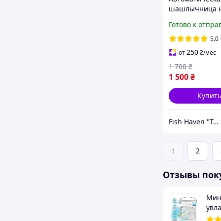
шашлычница н
шампоров с мо
Готово к отпра
комплекте
5.0
250
от
₴
/мес
1 700
₴
1 500
₴
Купит
Fish Haven "Товари для туризму та активного відпочинку"
1
2
Отзывы пок
Мин
увл
Cool