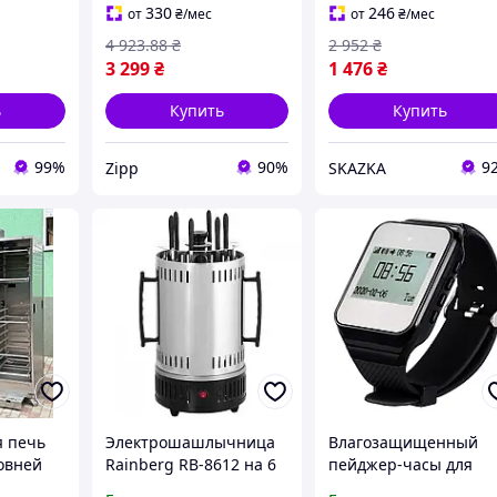
йлон
мощность 3200 Вт
330
246
от
₴
/мес
от
₴
/мес
4 923
.88
₴
2 952
₴
3 299
₴
1 476
₴
ь
Купить
Купить
99%
90%
9
Zipp
SKAZKA
я печь
Электрошашлычница
Влагозащищенный
овней
Rainberg RB-8612 на 6
пейджер-часы для
ка
шампуров 3200W
официантов и