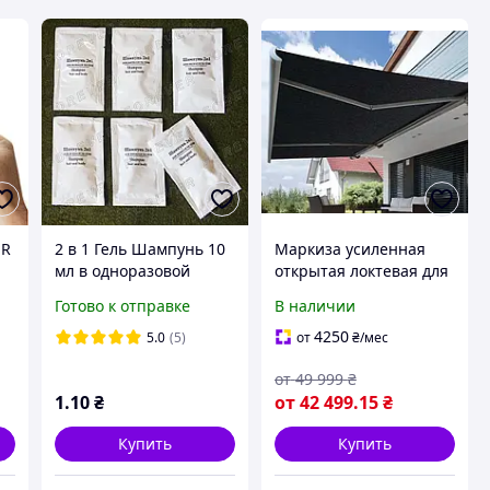
ER
2 в 1 Гель Шампунь 10
Маркиза усиленная
мл в одноразовой
открытая локтевая для
сашетке 300 шт. в
террас и летних
Готово к отправке
В наличии
ящике.
площадок LIBERTY /
LIBERTY PLUS
4250
5.0
(5)
от
₴
/мес
от
49 999
₴
1
.10
₴
от
42 499
.15
₴
Купить
Купить