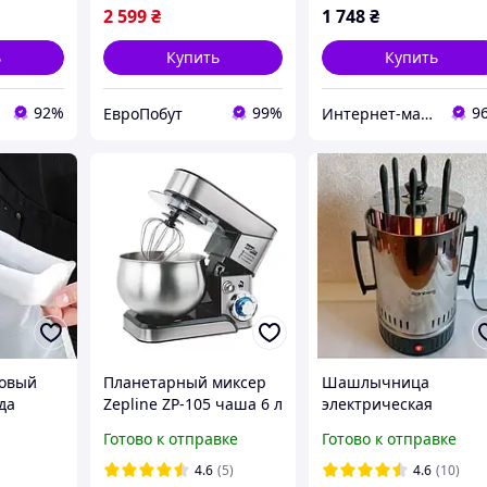
2 599
₴
1 748
₴
ь
Купить
Купить
92%
99%
9
ЕвроПобут
Интернет-магазин электро-бытовых товаров "Восторг"
овый
Планетарный миксер
Шашлычница
да
Zepline ZP-105 чаша 6 л
электрическая
а 60х60
3500 Вт
Rainberg RB-8612,
Готово к отправке
Готово к отправке
х35
автоматическое
 бульона
вращение шампуров
4.6
(5)
4.6
(10)