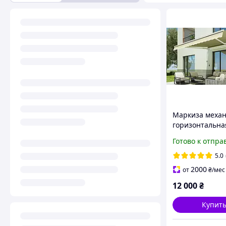
Маркиза механ
горизонтальна
локтевая Gutro
Готово к отпра
Classic 300x250
бежевая
5.0
2000
от
₴
/мес
12 000
₴
Купит