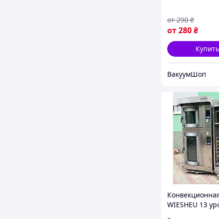
сока солода не
от
290
₴
от
280
₴
Купит
ВакуумШоп
Конвекционна
WIESHEU 13 ур
быстрая загруз