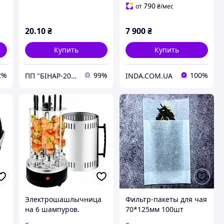
3500Вт!!Собcтвенный
790
от
₴
/мес
импорт!
20
.10
₴
7 900
₴
Купить
Купить
2%
99%
100%
ПП "БІНАР-2000"
INDA.COM.UA
Электрошашлычница
Фильтр-пакеты для чая
на 6 шампуров.
70*125мм 100шт
электрогриль для