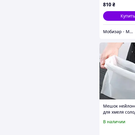
810
₴
Купит
Мобизар - Мобильный Заряд
Мешок нейлон
для хмеля соло
настоек творог
В наличии
60х80 20х30 22
30х45 45х60 см