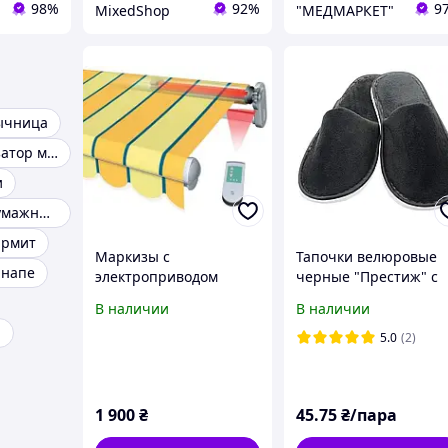
98%
92%
9
MixedShop
"МЕДМАРКЕТ"
ычница
Сенсорный дозатор мыла
и
Диспенсеры бумажных полотенец
рмит
Маркизы с
Тапочки велюровые
анапе
электроприводом
черные "Престиж" с
закрытым носком- 30
В наличии
В наличии
см
р
5.0
(2)
1 900
₴
45
.75
₴/пара