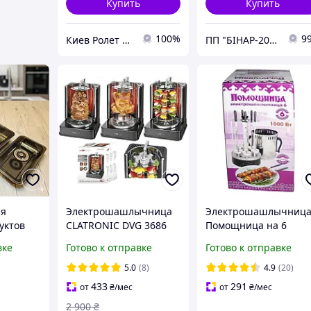
Купить
Купить
100%
9
Киев Ролет Сервис
ПП "БІНАР-2000"
ля
Электрошашлычница
Электрошашлычниц
уктов
CLATRONIC DVG 3686
Помощница на 6
абор
курка гриль, кебаб
шампуров + запасна
вке
Готово к отправке
Готово к отправке
 с
колба
ышкой
5.0
(8)
4.9
(20)
25 л
433
291
от
₴
/мес
от
₴
/мес
2 900
₴