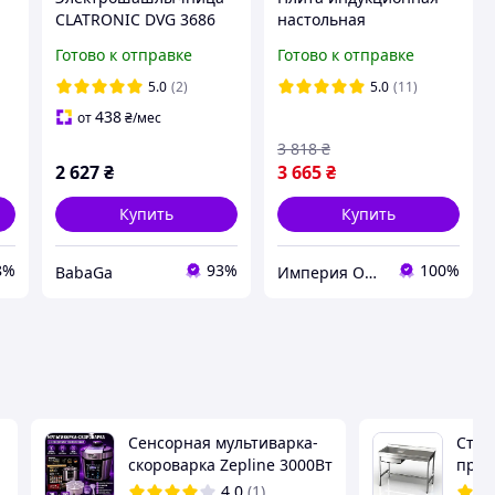
CLATRONIC DVG 3686
настольная
курица гриль, кебаб
профессиональная
Готово к отправке
Готово к отправке
ым
(1400Вт, Германия)
Vektor A 81H
(Безимпульсная)
5.0
(2)
5.0
(11)
й
438
от
₴
/мес
3 818
₴
2 627
₴
3 665
₴
Купить
Купить
8%
93%
100%
BabaGa
Империя Оборудования
Сенсорная мультиварка-
Стол
скороварка Zepline 3000Вт
прис
Йогуртница из
мойн
4.0
(1)