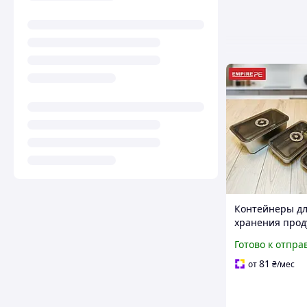
Контейнеры д
хранения прод
EMPIRE Neo, Н
Готово к отпра
гастроемкостей
вакуумной кр
81
от
₴
/мес
Нео V 0,75/1/1,