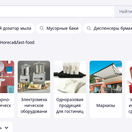
Найти
й дозатор мыла
Мусорные баки
Диспенсеры бума
Horeca&fast-food
арно-
Электромеха
Одноразовая
ическ
ническое
продукция
Маркизы
и
е
оборудовани
для гостиниц
с
овани
е
horeca&fast-
ь
food