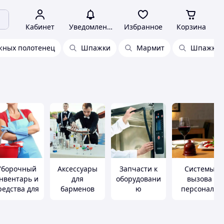
Кабинет
Уведомления
Избранное
Корзина
жных полотенец
Шпажки
Мармит
Шпажки д
Уборочный
Аксессуары
Запчасти к
Системы
нвентарь и
для
оборудовани
вызова
редства для
барменов
ю
персонала
horeca
horeca&fast-
food