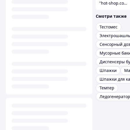
"hot-shop.com.ua" - интернет-магазин товаров для кухни, спорта, дома и сада
Смотри также
Тестомес
Электрошашл
Мусорные бак
Шпажки
Ма
Шпажки для к
Темпер
Ледогенерато