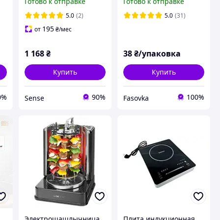
Готово к отправке
Готово к отправке
шашлыков 1000вт
SN27
5.0
(2)
5.0
(31)
195
от
₴
/мес
1 168
₴
38
₴/упаковка
Купить
Купить
0%
90%
100%
Sense
Fasovka
Электрошашлычница
Плита индукционная