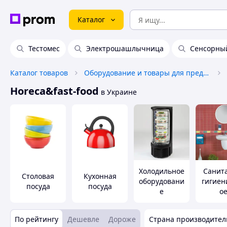
Каталог
Тестомес
Электрошашлычница
Сенсорны
Каталог товаров
Оборудование и товары для предоставления услуг
Horeca&fast-food
в Украине
Холодильное
Санит
Столовая
Кухонная
оборудовани
гигиен
посуда
посуда
е
о
horeca&fast-
оборуд
food
е
По рейтингу
Дешевле
Дороже
Страна производител