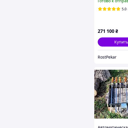
Готово к отпра
5.0
271 100
₴
Купит
RostPekar
Автоматическа