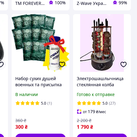
7%
100%
99%
ТМ FOREVER protection and comfort
Z-Wave Украина
Набор сухих душей
Электрошашлычница
военных та присыпка
стеклянная колба
для ног и обуви
таймер 6 шампуров
В наличии
Готово к отправке
Сушкарь Shower Pack
(10 шт.)
5.0
(1)
5.0
(27)
179
от
₴
/мес
360
₴
2 200
₴
300
₴
1 790
₴