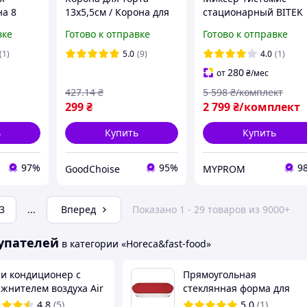
а 8
13х5,5см / Корона для
стационарный BITEK
тором в
фотосессий / Тиара для
3000Вт Кухонный
вке
Готово к отправке
Готово к отправке
декора / Золотая
миксер с планетарн
корона на торт /
вращением и
(1)
5.0
(9)
4.0
(1)
Корона для бенто
металлической чаше
280
от
₴
/мес
торта
4л Тестомес
427
.14
₴
5 598
₴/комплект
настольный
299
₴
2 799
₴/комплект
ь
Купить
Купить
97%
95%
9
GoodChoise
MYPROM
3
...
Вперед
Показано 1 - 29 товаров из 9000+
упателей
в категории «Horeca&fast-food»
и кондиционер с
Прямоугольная
ажнителем воздуха Air
стеклянная форма для
er fan
духовки из жаропрочного
4.8
(5)
5.0
(1)