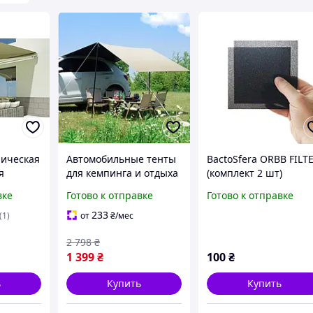
ическая
Автомобильные тенты
BactoSfera ORBB FILT
я
для кемпинга и отдыха
(комплект 2 шт)
of
3х3 метра,
вке
Готово к отправке
Готово к отправке
туристический навес
от солнца
233
(1)
от
₴
/мес
2 798
₴
1 399
₴
100
₴
ь
Купить
Купить