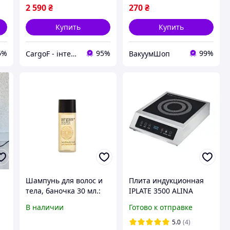
2 590
₴
270
₴
Купить
Купить
6%
95%
99%
CargoF - інтернет-магазин побутової техніки та товарів для дому
ВакуумШоп
Шампунь для волос и
Плита индукционная
тела, баночка 30 мл.:
IPLATE 3500 ALINA
ARGAN SOURCE
БЕЗИМПУЛЬСНАЯ
В наличии
Готово к отправке
полный аналог 32
,
Уровня! 24часа
5.0
(4)