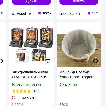
Купить
Купить
9%
100%
99%
NewMed - Интернет-магазин медицинских и ортопедических товаров
GoodsMarket
а
Электрошашлычница
Мешок для солода
CLATRONIC DVG 3686
бульона сока творога
я
кебаб
нейлон 45х60(h) см
Готово к отправке
В наличии
фильтрации ВСЕ
РАЗМЕРЫ
5.0
(4)
432
от
₴
/мес
3 100
₴
370
₴