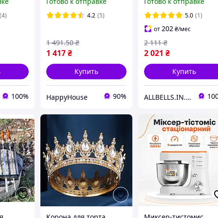
вке
Готово к отправке
Готово к отправке
HP227
персонала BELFIX-
P12BK
(4)
4.2
(5)
5.0
(1)
202
от
₴
/мес
1 491
.50
₴
2 111
₴
1 417
₴
2 021
₴
ь
Купить
Купить
100%
90%
10
HappyHouse
ALLBELLS.IN.UA
я
Корона для торта
Миксер-тистомис