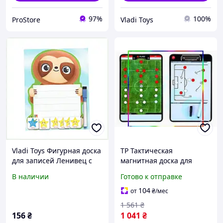
97%
100%
ProStore
Vladi Toys
Vladi Toys Фигурная доска
TP Тактическая
для записей Ленивец с
магнитная доска для
маркером, B7B816665
футбола Miros Luxer 35x22
В наличии
Готово к отправке
см для планирования
тактики Miro-ll
104
от
₴
/мес
1 561
₴
156
₴
1 041
₴