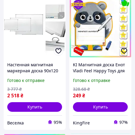
Настенная магнитная
KI Магнитная доска Енот
маркерная доска 90х120
Vladi Feel Happy Toys для
см с алюминиевой
детей от 3 лет с маркером
Готово к отправке
Готово к отправке
рамкой для офиса и
для рисования и
учебы FLAME
планирован FIR41_R
3 777
₴
328
.68
₴
2 518
₴
249
₴
Купить
Купить
95%
97%
Веселка
KingFire