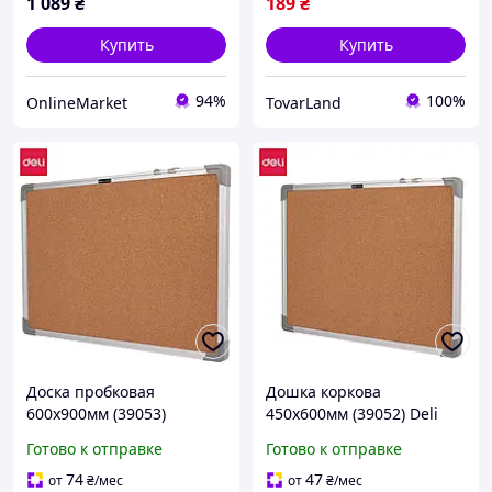
1 089
₴
189
₴
Купить
Купить
94%
100%
OnlineMarket
TovarLand
Доска пробковая
Дошка коркова
600х900мм (39053)
450х600мм (39052) Deli
Готово к отправке
Готово к отправке
74
47
от
₴
/мес
от
₴
/мес