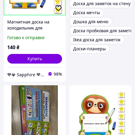
Доска для заметок на стену
Доска мечты
Дошка для меню
Магнитная доска на
холодильник для
Доска пробковая для заметок
планирования дел и
Готово к отправке
Ikea доска для заметок
тренировки моторики в
подарок ребенку Енот с
140
₴
Доски-планеры
маркером
Купить
98%
💙💎 Sapphire 💙💎