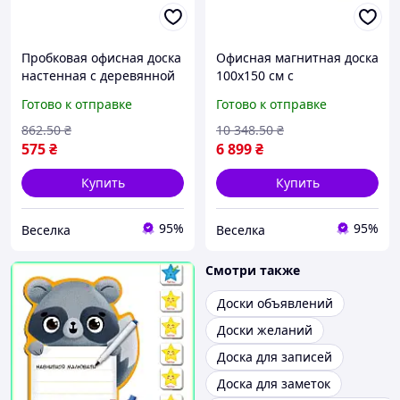
Пробковая офисная доска
Офисная магнитная доска
настенная с деревянной
100х150 см с
рамкой для организации
алюминиевой рамкой для
Готово к отправке
Готово к отправке
заметок и планирования
планирования и
задач FLAME
презентаций FLAME
862
.50
₴
10 348
.50
₴
575
₴
6 899
₴
Купить
Купить
95%
95%
Веселка
Веселка
Смотри также
Доски объявлений
Доски желаний
Доска для записей
Доска для заметок