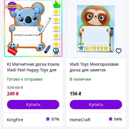
KI Магнитная доска Коала
Vladi Toys Многоразовая
Vladi Feel Happy Toys для
доска для заметок
детей от 3 лет с маркером
фигурная Ленивец,
Готово к отправке
В наличии
для планирования и
X78166C65
замето FIR41_R
328
.68
₴
249
₴
156
₴
Купить
Купить
97%
94%
KingFire
HomeCraft