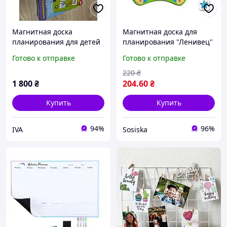
Магнитная доска
Магнитная доска для
планирования для детей
планирования "Ленивец"
с маркером VT3601-22 от
Готово к отправке
Готово к отправке
Vladi Toys
220
₴
1 800
₴
204
.60
₴
Купить
Купить
94%
96%
IVA
Sosiska