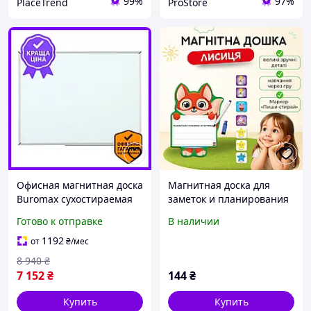
99%
97%
PlaceTrend
ProStore
Офисная магнитная доска
Магнитная доска для
Buromax сухостираемая
заметок и планирования
для презентаций и
"Лисица" с маркером
Готово к отправке
В наличии
планирования с
VT3601-21
алюминиевой рамкой
1192
от
₴
/мес
8 940
₴
7 152
₴
144
₴
Купить
Купить