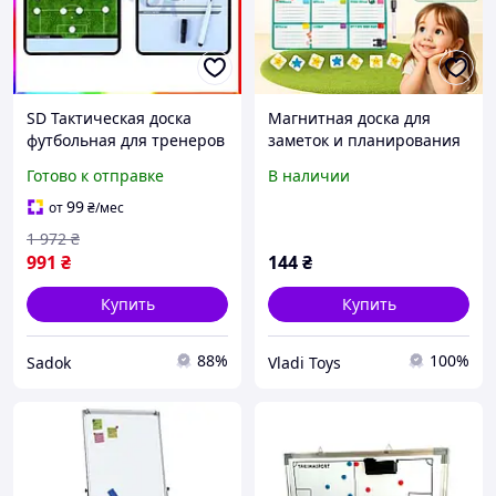
SD Тактическая доска
Магнитная доска для
футбольная для тренеров
заметок и планирования
и игроков для
"Кото-планер" VT3601-25
Готово к отправке
В наличии
планирования игровых
стратегий Sadok top Sad-
99
от
₴
/мес
03
1 972
₴
991
₴
144
₴
Купить
Купить
88%
100%
Sadok
Vladi Toys