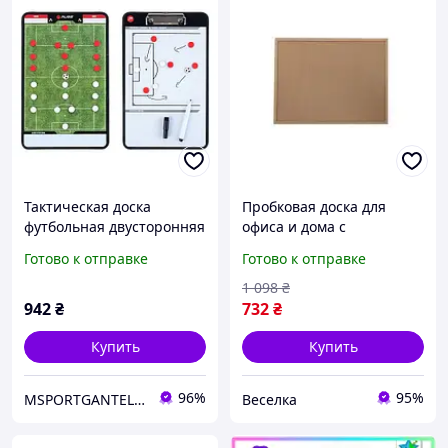
Тактическая доска
Пробковая доска для
футбольная двусторонняя
офиса и дома с
с магнитами для
деревянной рамкой
Готово к отправке
Готово к отправке
тренеров и игроков
универсальная для
инструмент для
заметок и напоминаний
1 098
₴
планирования стратегии.
FLAME
942
₴
732
₴
Купить
Купить
96%
95%
MSPORTGANTELI - інтернет магазин спортивних товарів
Веселка