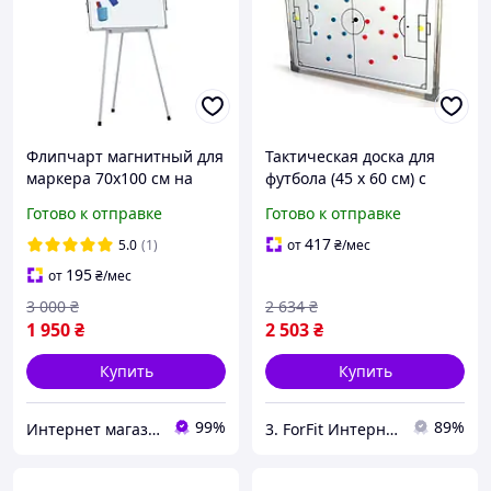
Флипчарт магнитный для
Тактическая доска для
маркера 70х100 см на
футбола (45 х 60 см) с
треноге Papirenko на
магнитами используется
Готово к отправке
Готово к отправке
треноге
для планирования
стратегии легко носить и
417
5.0
(1)
от
₴
/мес
хранить
195
от
₴
/мес
3 000
₴
2 634
₴
1 950
₴
2 503
₴
Купить
Купить
99%
89%
Интернет магазин ТерЛайн
3. ForFit Интернет-магазин спортивных товаров