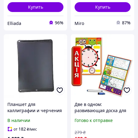
Купить
Купить
96%
87%
Elliada
Miro
Планшет для
Две в одном:
каллиграфии и черчения
развивающая доска для
Psheko 20", H860MX8351
обучения времени и
В наличии
Готово к отправке
планирования дня,
двусторонняя с маркером
182
от
₴
/мес
279
₴