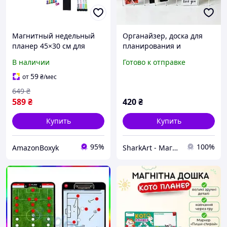
Магнитный недельный
Органайзер, доска для
планер 45×30 см для
планирования и
холодильника / Белая
визуализаци. С
В наличии
Готово к отправке
доска для планирования
огоньками и
дел, списков покупок и
прищепками. Мудборд
59
от
₴
/мес
питания, многоразовая
(moodboard) Белый 30х40
649
₴
см
589
₴
420
₴
Купить
Купить
95%
100%
AmazonBoxyk
SharkArt - Магнитные планеры, мудборды, грифельные доски, карта Украины. .