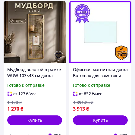
Мудборд золотой в рамке
Офисная магнитная доска
WUW 103×43 см доска
Buromax для заметок и
визуализации желаний
планирования с
Готово к отправке
Готово к отправке
для фото записок декора
алюминиевой рамкой
и планирования
120х100 см
127
652
от
₴
/мес
от
₴
/мес
1 470
₴
4 891
.25
₴
1 270
₴
3 913
₴
Купить
Купить