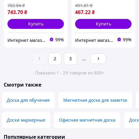
782
.84
₴
491
.81
₴
743
.70
₴
467
.22
₴
Купить
Купить
99%
99%
Интернет магазин ТерЛайн
Интернет магазин ТерЛайн
1
2
3
...
Показано 1 - 29 товаров из 800+
Смотри также
Доска для обучения
Магнитная доска для заметок
Доски маркерные
Офисная магнитная доска
Доск
Популярные категории