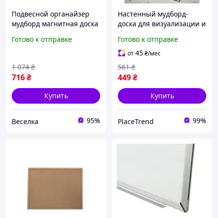
Подвесной органайзер
Настенный мудборд-
мудборд магнитная доска
доска для визуализации и
для планирования идей
планирования WUW
Готово к отправке
Готово к отправке
заметок и напоминаний
45x60 см, прямоугольная,
FLAME
черная
45
от
₴
/мес
1 074
₴
561
₴
716
₴
449
₴
Купить
Купить
95%
99%
Веселка
PlaceTrend