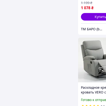
1 199
₴
1 078
₴
Купит
ТМ БАРО (baro.ua)
Раскладное кре
кровать VERO с
подставкой для
Готово к отпра
Серый