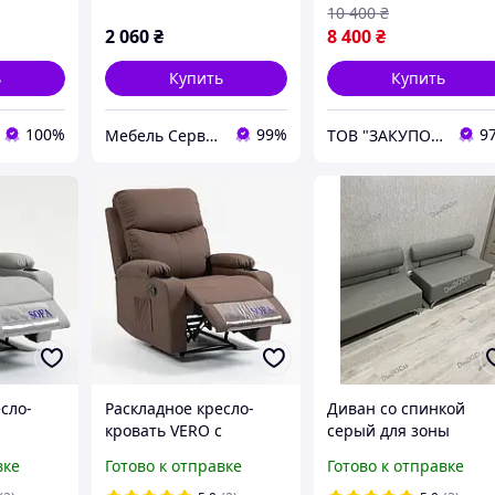
10 400
₴
2 060
₴
8 400
₴
ь
Купить
Купить
100%
99%
9
Мебель Сервис
ТОВ "ЗАКУПОЛЬ"
сло-
Раскладное кресло-
Диван со спинкой
кровать VERO с
серый для зоны
 ног
подставкой для ног
ожидания, банкетка
вке
Готово к отправке
Готово к отправке
Коричневый
для кухни, кафе, офис