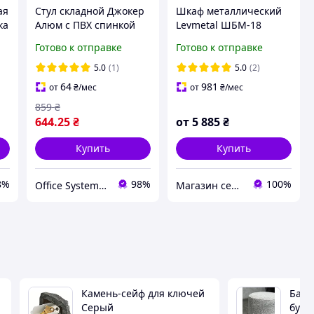
ая
Стул складной Джокер
Шкаф металлический
ка
Алюм с ПВХ спинкой
Levmetal ШБМ-18
черный для
(ВxШxГ:1800x600x390),
Готово к отправке
Готово к отправке
кейтеринга, улицы,
0,5 мм, шкаф для
сада и туризма AMF
офиса, шкаф для
5.0
(1)
5.0
(2)
документов
64
981
от
₴
/мес
от
₴
/мес
859
₴
644
.25
₴
от
5 885
₴
Купить
Купить
8%
98%
100%
Office Systems 24 - меблі для всіх! Україна! Підбираємо з любов'ю!
Магазин сейфов "Safe.net.ua"
Камень-сейф для ключей
Бара
Серый
букле