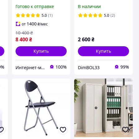
подставкой для ног
ожидания, банкетка
Готово к отправке
В наличии
Серый
для кухни кафе, офиса
5.0
(1)
5.0
(2)
1400
от
₴
/мес
10 400
₴
8 400
₴
2 600
₴
Купить
Купить
0%
100%
99%
Интернет-магазин "RevaStore"
DimBOL33