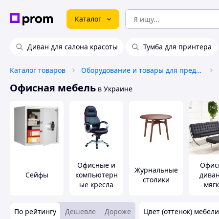
Каталог
Диван для салона красоты
Тумба для принтера
Каталог товаров
Оборудование и товары для предоставления услуг
Офисная мебель
в Украине
Офисные и
Офис
Журнальные
Сейфы
компьютерн
дива
столики
ые кресла
мяг
кре
По рейтингу
Дешевле
Дороже
Цвет (оттенок) мебели