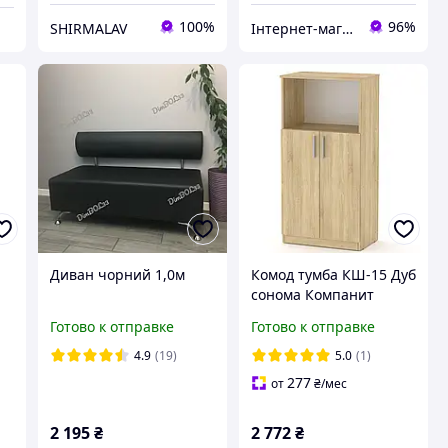
100%
96%
SHIRMALAV
Інтернет-магазин "Вітамеблі"
Диван чорний 1,0м
Комод тумба КШ-15 Дуб
сонома Компанит
.
61х37х120 см
Готово к отправке
Готово к отправке
58
4.9
(19)
5.0
(1)
277
от
₴
/мес
2 195
₴
2 772
₴