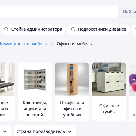
Найти
Стойка администратора
Подлокотники диванов
Коммерческая мебель
Офисная мебель
ные
Ключницы,
Шкафы для
Офисные
ны и
ящики для
офисов и
тумбы
кие
ключей
учебных
п
сла
кабинетов
Страна производитель