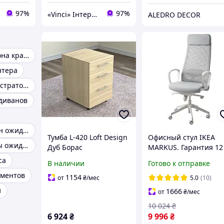
97%
97%
«Vinci» Інтернет-магазин
ALEDRO DECOR
Диван для салона красоты
нтера
Стойка администратора
диванов
Диваны для зон ожидания офиса
Тумба L-420 Loft Design
Офисный стул IKEA
Диван для залы ожидания
Дуб Борас
MARKUS. Гарантия 12
месяцев. Икеа маркус
са
В наличии
Готово к отправке
Cветло-cерое. 105218
ументов
1154
от
₴
/мес
5.0
(10)
й
1666
от
₴
/мес
10 024
₴
6 924
₴
9 996
₴