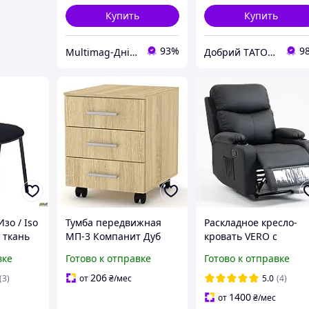
Купить
Купить
93%
9
Multimag-Дніпро
Добрий TАТО🥇
зо / Iso
Тумба передвижная
Раскладное кресло-
 ткань
МП-3 Компанит Дуб
кровать VERO с
я
сонома 40.2х48.7х53.5
подставкой для ног
вке
Готово к отправке
Готово к отправке
см
Чёрный
206
(3)
от
₴
/мес
5.0
(4)
1400
от
₴
/мес