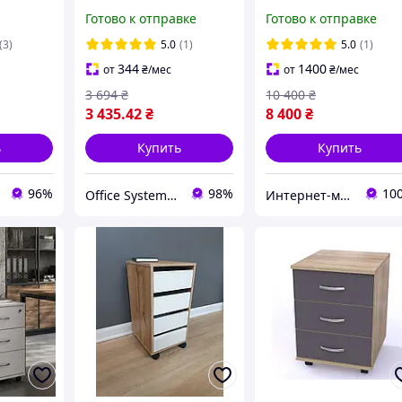
он, в
хром орех Неаполь N-
подставкой для ног
Готово к отправке
Готово к отправке
, в
20 для посетителей и
Чёрный
, в
конференций без канта
(3)
5.0
(1)
5.0
(1)
AMF
344
1400
от
₴
/мес
от
₴
/мес
3 694
₴
10 400
₴
3 435
.42
₴
8 400
₴
ь
Купить
Купить
96%
98%
10
Office Systems 24 - меблі для всіх! Україна! Підбираємо з любов'ю!
Интернет-магазин "RevaStore"