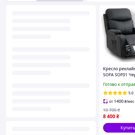
Кресло реклай
SOFA SOF01 Че
экокожа раскл
Готово к отпра
кресло для до
кинотеатра,
5.0
Педикюрное к
1400
от
₴
/мес
10 700
₴
8 400
₴
Купит