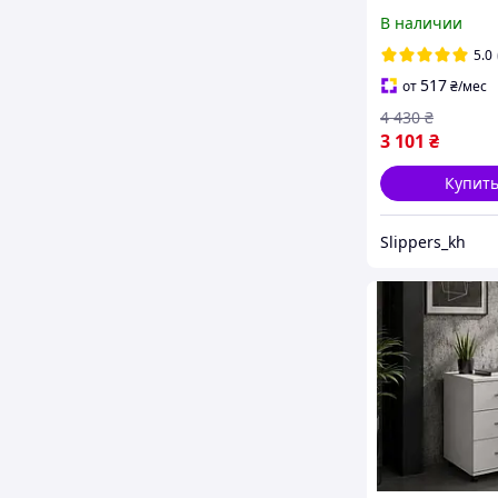
скамейка в сал
В наличии
офис, в магазин
кафе, в коридор
5.0
прихожую
517
от
₴
/мес
4 430
₴
3 101
₴
Купит
Slippers_kh