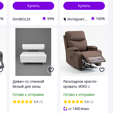
Купить
Купить
8%
99%
100%
DimBOL33
🐈 Интернет-магазин "Котяра-мебель" Наша мебель в каждый дом kotyara-mebel.com
Диван со спинкой
Раскладное кресло-
белый для зоны
кровать VERO с
ожидания, банкетка
подставкой для ног
Готово к отправке
Готово к отправке
для кухни, салона
Коричневый
красоты, кафе, офиса,
5.0
(5)
5.0
(2)
школы, больницы,
1400
от
₴
/мес
укрытия,