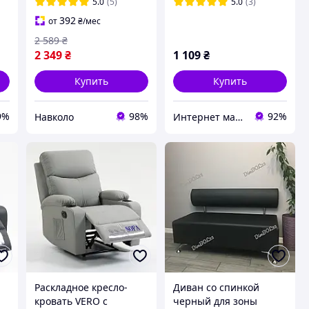
5.0
(5)
5.0
(3)
392
от
₴
/мес
2 589
₴
2 349
₴
1 109
₴
Купить
Купить
9%
98%
92%
Навколо
Интернет магазин "Кредо-Мебель"
Раскладное кресло-
Диван со спинкой
кровать VERO с
черный для зоны