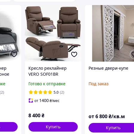
нер
Кресло реклайнер
Резные двери-купе
рное
VERO SOF01BR
адное
Раскладное кресло
вке
Готово к отправке
Под заказ
машнего
кровать с подножкой
КОРИЧНЕВОЕ
(2)
5.0
(2)
ресло
1400
от
₴
/мес
8 400
₴
от
6 800
₴/кв.м
ь
Купить
Купить