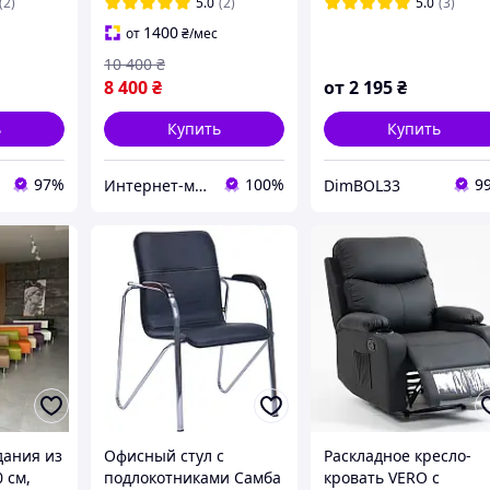
школы, больницы,
(2)
5.0
(2)
5.0
(3)
укрытия
1400
от
₴
/мес
10 400
₴
8 400
₴
от
2 195
₴
ь
Купить
Купить
97%
100%
9
Интернет-магазин "RevaStore"
DimBOL33
ания из
Офисный стул с
Раскладное кресло-
 см,
подлокотниками Самба
кровать VERO с