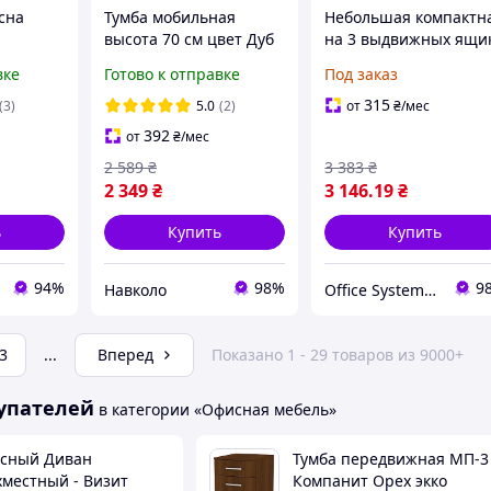
сна
Тумба мобильная
Небольшая компактн
высота 70 см цвет Дуб
на 3 выдвижных ящи
аппалачи с белым
ТМ-1 из ЛДСП Тиса
вке
Готово к отправке
Под заказ
фасадом
Мебель
315
(3)
5.0
(2)
от
₴
/мес
392
от
₴
/мес
2 589
₴
3 383
₴
2 349
₴
3 146
.19
₴
ь
Купить
Купить
94%
98%
9
Навколо
Office Systems 24 - меблі для всіх! Україна! Підбираємо з любов'ю!
3
...
Вперед
Показано 1 - 29 товаров из 9000+
упателей
в категории «Офисная мебель»
сный Диван
Тумба передвижная МП-3
хместный - Визит
Компанит Орех экко