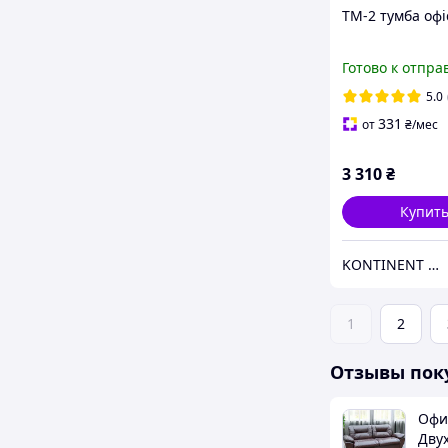
ТМ-2 тумба офі
Готово к отпра
5.0
331
от
₴
/мес
3 310
₴
Купит
KONTINENT HOME
1
2
Отзывы пок
Офи
Дву