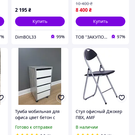
10 400
₴
2 195
₴
8 400
₴
Купить
Купить
7%
99%
97%
DimBOL33
ТОВ "ЗАКУПОЛЬ"
Тумба мобильная для
Стул офисный Джокер
офиса цвет бетон с
ПВХ, AMF
белым фасадом
Готово к отправке
В наличии
а,
35/70/40