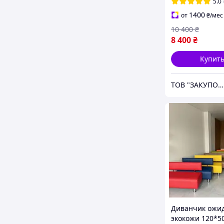
5.0
1400
от
₴
/мес
10 400
₴
8 400
₴
Купит
ТОВ "ЗАКУПОЛЬ"
Диванчик ожид
экокожи 120*50