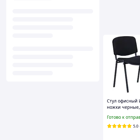
Стул офисный И
ножки черные,
А-01 черная дл
Готово к отпра
посетителей,
персонала
5.0