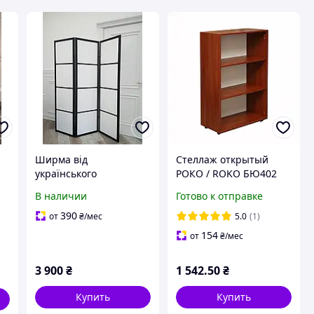
Ширма від
Стеллаж открытый
українського
РОКО / ROKO БЮ402
виробника.
Яблуня Локарно
В наличии
Готово к отправке
70х34,7х110,3
390
от
₴
/мес
5.0
(1)
154
от
₴
/мес
3 900
₴
1 542
.50
₴
Купить
Купить