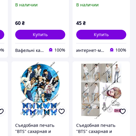
картинки Корейская
В наличии
В наличии
поп-группа BTS на торт
60
₴
45
₴
Купить
Купить
0%
100%
100%
Вафельні картинки
интернет-магазин "Сладкий кондитер"
Съедобная печать
Съедобная печать
"BTS" сахарная и
"BTS" сахарная и