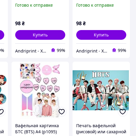
вафельная бумага а4
вафельная бумага а4
Готово к отправке
Готово к отправке
98
₴
98
₴
Купить
Купить
9%
99%
99%
Andriprint - Харчовий друк та Все для свята
Andriprint - Харчовий друк та Все для свята
Вафельная картинка
Печать вафельной
ой
БТС (BTS) А4 (p1095)
(рисовой) или сахарной