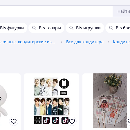
Найти
Bts фигурки
Bts товары
Bts игрушки
Bts бр
Хлебобулочные, кондитерские изделия
Все для кондитера
Кондите