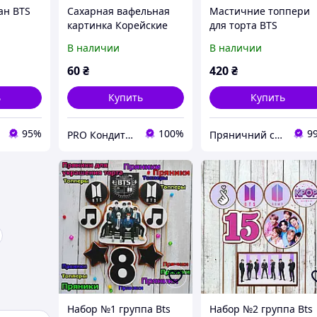
ан BTS
Сахарная вафельная
Мастичние топпери
картинка Корейские
для торта BTS
шевий
певцы BTS на торт,
В наличии
В наличии
ина,
съедобная печать для
декора
60
₴
420
₴
ь
Купить
Купить
95%
100%
9
PRO Кондитер
Пряничний світ
Набор №1 группа Bts
Набор №2 группа Bts