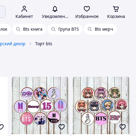
Кабинет
Уведомления
Избранное
Корзина
елок
Bts книга
Група BTS
Bts мерч
рский декор
Торт bts