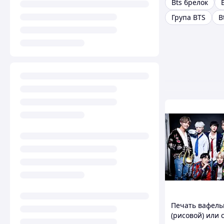
Bts брелок
Група BTS
B
Печать вафель
(рисовой) или 