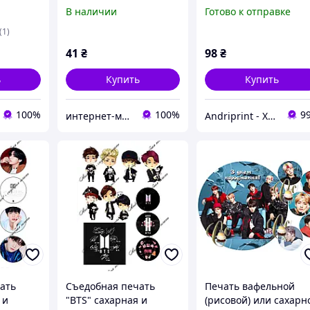
йская
картинки Корейская
вафельная бумага а4
В наличии
Готово к отправке
 на торт
поп-группа BTS на торт
вафельная
(1)
УЛЬТРАТОНКАЯ
41
₴
98
₴
ь
Купить
Купить
100%
100%
9
интернет-магазин "Сладкий кондитер"
Andriprint - Харчовий друк та Все для свята
ать
Съедобная печать
Печать вафельной
 и
"BTS" сахарная и
(рисовой) или сахарн