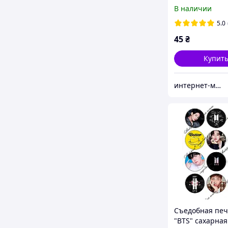
картинки Коре
В наличии
поп-группа BTS
5.0
45
₴
Купит
интернет-магазин "Сладкий кондитер"
Съедобная печ
"BTS" сахарная