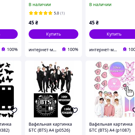
йская
картинки Корейская
картинки Корейская
В наличии
В наличии
 на торт
поп-группа BTS на торт
поп-группа BTS на то
5.0
(1)
45
₴
45
₴
ь
Купить
Купить
100%
100%
10
интернет-магазин "Сладкий кондитер"
интернет-магазин "Сладкий кондитер"
тинка
Вафельная картинка
Вафельная картинка
0382)
БТС (BTS) А4 (p0526)
БТС (BTS) А4 (p1087)