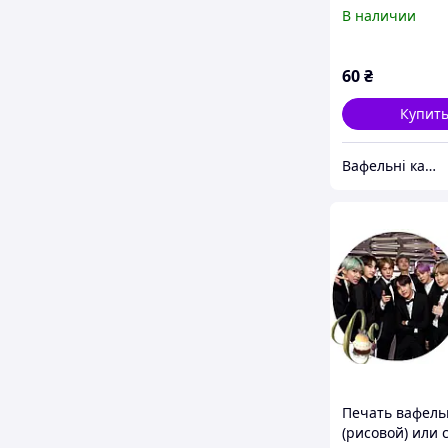
В наличии
60
₴
Купит
Вафельні картинки
Печать вафель
(рисовой) или 