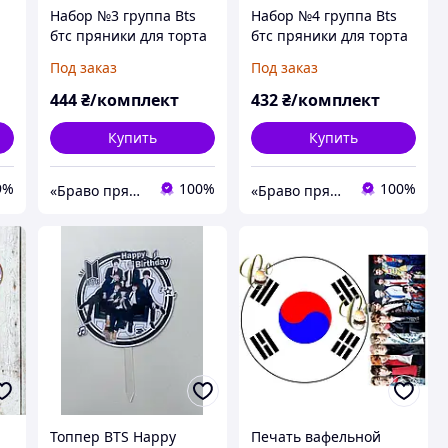
Набор №3 группа Bts
Набор №4 группа Bts
бтс пряники для торта
бтс пряники для торта
Под заказ
Под заказ
444
₴/комплект
432
₴/комплект
Купить
Купить
9%
100%
100%
«Браво пряник»
«Браво пряник»
Топпер BTS Happy
Печать вафельной