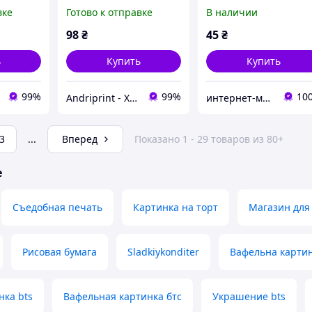
ага а4
вафельная бумага а4
картинки Корейская
вке
Готово к отправке
В наличии
поп-группа BTS на то
98
₴
45
₴
ь
Купить
Купить
99%
99%
10
Andriprint - Харчовий друк та Все для свята
интернет-магазин "Сладкий кондитер"
3
...
Вперед
Показано 1 - 29 товаров из 80+
е
Съедобная печать
Картинка на торт
Магазин для
Рисовая бумага
Sladkiykonditer
Вафельна картин
нка bts
Вафельная картинка бтс
Украшение bts