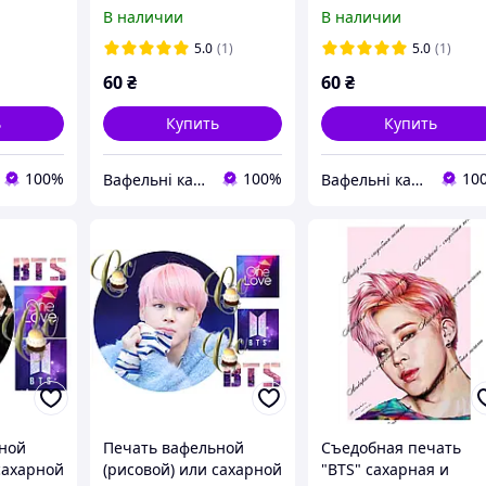
В наличии
В наличии
5.0
(1)
5.0
(1)
60
₴
60
₴
ь
Купить
Купить
100%
100%
10
Вафельні картинки
Вафельні картинки
ной
Печать вафельной
Съедобная печать
сахарной
(рисовой) или сахарной
"BTS" сахарная и