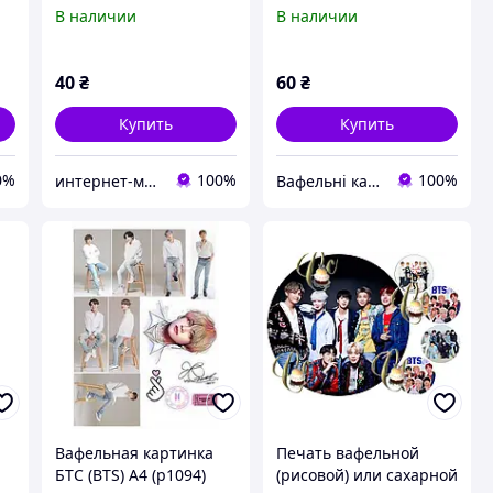
картинки Корейская
В наличии
В наличии
рт
поп-группа BTS на торт
вафельная
УЛЬТРАТОНКАЯ
40
₴
60
₴
Купить
Купить
0%
100%
100%
интернет-магазин "Сладкий кондитер"
Вафельні картинки
Вафельная картинка
Печать вафельной
БТС (BTS) А4 (p1094)
(рисовой) или сахарной