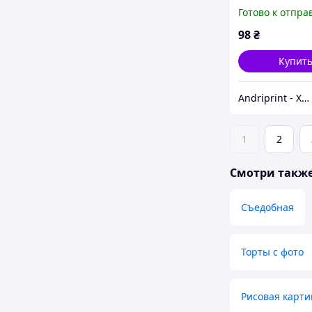
вафельная бум
Готово к отпра
98
₴
Купит
Andriprint - Харчовий друк та Все для свята
1
2
Смотри такж
Съедобная
Торты с фото
Рисовая карти