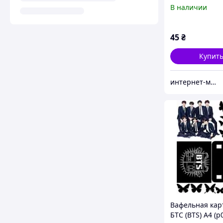
картинки Коре
В наличии
поп-группа BTS
45
₴
Купит
интернет-магазин "Сладкий кондитер"
Вафельная кар
БТС (BTS) А4 (p