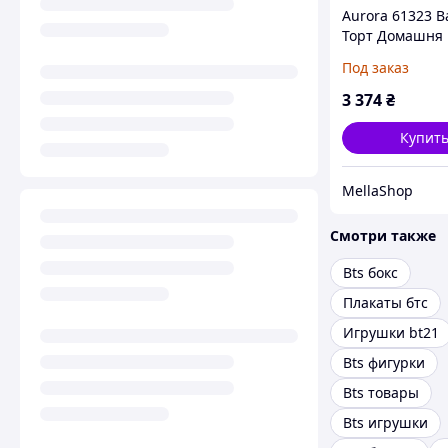
Aurora 61323 В
Торт Домашня
тварина, Плю
Под заказ
Домашня твар
Сірий і Білий
3 374
₴
Купит
MellaShop
Смотри также
Bts бокс
Плакаты бтс
Игрушки bt21
Bts фигурки
Bts товары
Bts игрушки