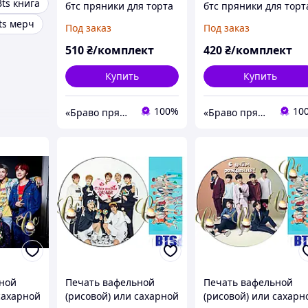
Bts книга
бтс пряники для торта
бтс пряники для торт
ts мерч
Под заказ
Под заказ
510
₴/комплект
420
₴/комплект
Купить
Купить
100%
10
«Браво пряник»
«Браво пряник»
ной
Печать вафельной
Печать вафельной
сахарной
(рисовой) или сахарной
(рисовой) или сахарн