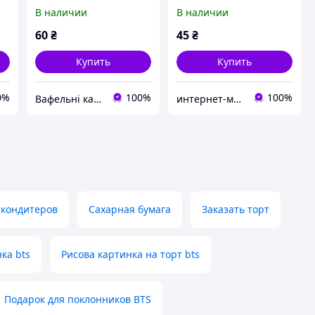
картинки Корейская
В наличии
В наличии
рт
поп-группа BTS на торт
60
₴
45
₴
Купить
Купить
0%
100%
100%
Вафельні картинки
интернет-магазин "Сладкий кондитер"
 кондитеров
Сахарная бумага
Заказать торт
ка bts
Рисова картинка на торт bts
Подарок для поклонников BTS