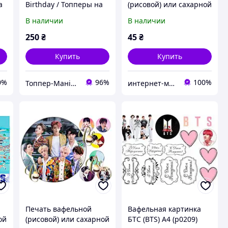
а
Birthday / Топперы на
(рисовой) или сахарной
торт с принтом
картинки Корейская
В наличии
В наличии
поп-группа BTS на торт
250
₴
45
₴
Купить
Купить
0%
96%
100%
Топпер-Манія™
интернет-магазин "Сладкий кондитер"
Печать вафельной
Вафельная картинка
ой
(рисовой) или сахарной
БТС (BTS) А4 (p0209)