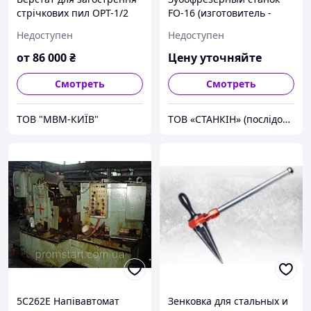
стрічкових пил ОРТ-1/2
FO-16 (изготовитель -
фирма "TOS", Чехия), m 4
Недоступен
Недоступен
- 16, Dmax1600
от
86 000
₴
Цену уточняйте
Смотреть
Смотреть
ТОВ "МВМ-КИЇВ"
ТОВ «СТАНКІН» (послідовник ТОВ «Київський верстатобудівний завод» - Завод верстатів-авт.ім.Горького)
5С262Е Напівавтомат
Зенковка для стальных и