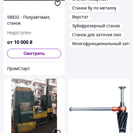
Станки бу по металлу
Верстат
5В832 - Полуавтомат,
станок
Зубофрезерный станок
зубошлифовальный для
Недоступен
Станок для заточки пил
цилиндрических колес
от
10 000
₴
Многофункциональный заточ
Смотреть
ПромСтарт