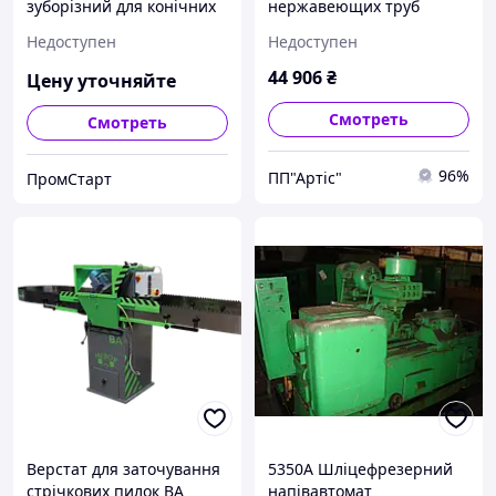
зуборізний для конічних
нержавеющих труб
коліс із круговими
RIDGID 3
Недоступен
Недоступен
зубцями
44 906
₴
Цену уточняйте
Смотреть
Смотреть
96%
ПП"Артіс"
ПромСтарт
Верстат для заточування
5350А Шліцефрезерний
стрічкових пилок ВА
напівавтомат