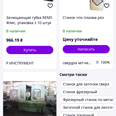
Зачищающая губка REMS
Станок чпк плазма рез
Флис, упаковка з 10 штук
В наличии
В наличии
Цену уточняйте
966
.19
₴
Написать
Купить
100%
свердла мітчики та інші запчастини
Р ИНСТРУМЕНТ
Смотри также
Станок для заточки сверл
Станок фрезерный
Фрезерный станок по металл
Заточной станок для ленточ
Станок токарный