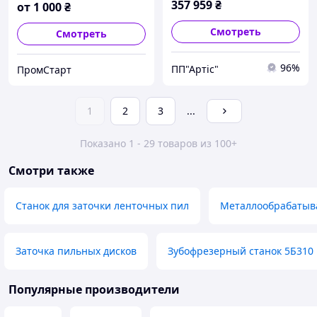
357 959
₴
от
1 000
₴
Смотреть
Смотреть
96%
ПП"Артіс"
ПромСтарт
1
2
3
...
Показано 1 - 29 товаров из 100+
Смотри также
Станок для заточки ленточных пил
Металлообрабатыв
Заточка пильных дисков
Зубофрезерный станок 5Б310
Популярные производители