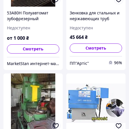
53А80Н Полуавтомат
Зенковка для стальных и
зубофрезерный
нержавеющих труб
вертикальный для
RIDGID 254
Недоступен
Недоступен
цилиндрических колес
45 664
₴
от
1 000
₴
Смотреть
Смотреть
96%
ПП"Артіс"
MarketStan интернет-магазин по продаже б/у оборудования по металлообработке в Киеве и в Украине