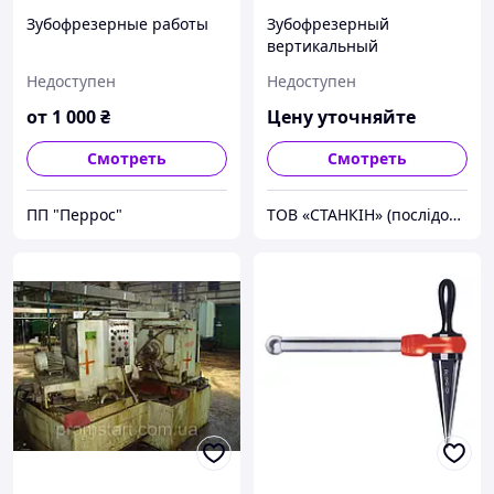
Зубофрезерные работы
Зубофрезерный
вертикальный
полуавтомат 5Б310П
Недоступен
Недоступен
от
1 000
₴
Цену уточняйте
Смотреть
Смотреть
ПП "Перрос"
ТОВ «СТАНКІН» (послідовник ТОВ «Київський верстатобудівний завод» - Завод верстатів-авт.ім.Горького)