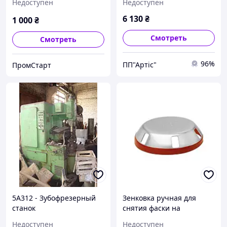
Недоступен
Недоступен
6 130
₴
1 000
₴
Смотреть
Смотреть
96%
ПП"Артіс"
ПромСтарт
5А312 - Зубофрезерный
Зенковка ручная для
станок
снятия фаски на
пластиковых трубах
Недоступен
Недоступен