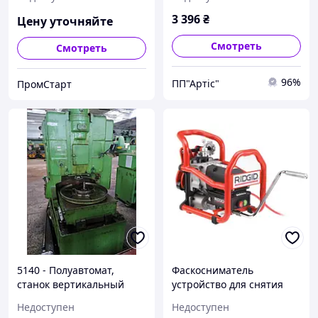
RIDGID 74
3 396
₴
Цену уточняйте
Смотреть
Смотреть
96%
ПП"Артіс"
ПромСтарт
5140 - Полуавтомат,
Фаскосниматель
станок вертикальный
устройство для снятия
зубодолбежный
фаски RIDGID В-500(30
Недоступен
Недоступен
градусов)