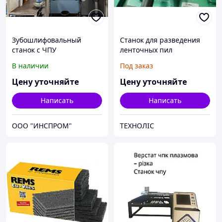
Зубошлифовальный
Станок для разведения
станок с ЧПУ
ленточных пил
KLINGELNBERG OERLIKON
Drozdowski RWS
В наличии
Под заказ
G 27
Цену уточняйте
Цену уточняйте
Написать
Написать
ООО "ИНСПРОМ"
ТЕХНОЛІС