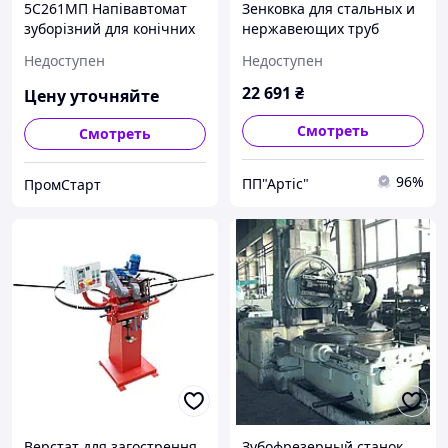
5С261МП Напівавтомат
Зенковка для стальных и
зуборізний для конічних
нержавеющих труб
коліс із круговими
RIDGID 2
Недоступен
Недоступен
зубцями
22 691
₴
Цену уточняйте
Смотреть
Смотреть
96%
ПП"Артіс"
ПромСтарт
Верстат для загострення
Зубофрезерный станок