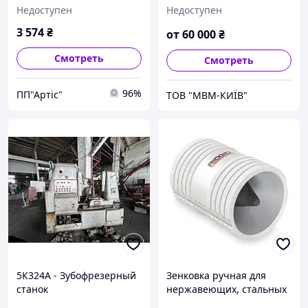
и медных труб RIDGID 223
VP-210
Недоступен
Недоступен
3 574
₴
от
60 000
₴
Смотреть
Смотреть
96%
ПП"Артіс"
ТОВ "МВМ-КИЇВ"
5К324А - Зубофрезерный
Зенковка ручная для
станок
нержавеющих, стальных
и медных труб RIDGID 227