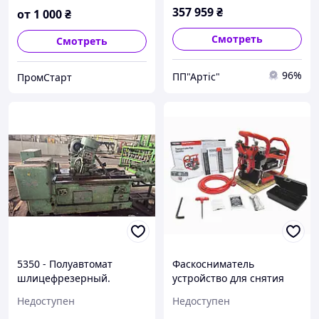
357 959
₴
от
1 000
₴
Смотреть
Смотреть
96%
ПП"Артіс"
ПромСтарт
5350 - Полуавтомат
Фаскосниматель
шлицефрезерный.
устройство для снятия
фаски RIDGID В-500
Недоступен
Недоступен
(37,5градусов)