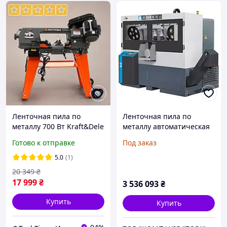
Ленточная пила по
Ленточная пила по
металлу 700 Вт Kraft&Dele
металлу автоматическая
KD1733 настольная пила,
MEP SHARK 350 NC HS 5.0
Готово к отправке
Под заказ
станок по металлу
5.0
(1)
20 349
₴
17 999
₴
3 536 093
₴
Купить
Купить