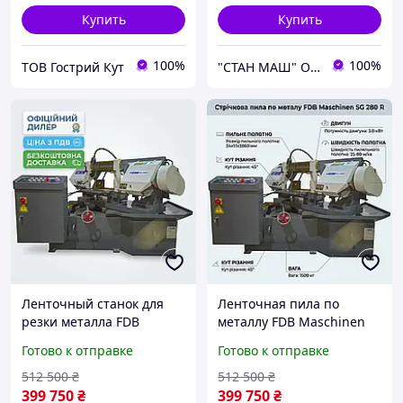
Купить
Купить
100%
100%
ТОВ Гострий Кут
"СТАН МАШ" Официальный дилер TM: Holzmann, OPTImum, FDB Maschinen, Holzstar, Proma, Torin.
Ленточный станок для
Ленточная пила по
резки металла FDB
металлу FDB Maschinen
Maschinen SG 280 R, 3860
SG 280 R, 3.0 кВт, 45°
Готово к отправке
Готово к отправке
мм полотно
512 500
₴
512 500
₴
399 750
₴
399 750
₴