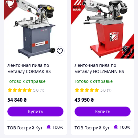
Ленточная пила по
Ленточная пила по
металлу CORMAK BS
металлу HOLZMANN BS
128HDRC СОЖ (ЗОР)
128HDR 13мм
Готово к отправке
Готово к отправке
5.0
(1)
5.0
(1)
54 840
₴
43 950
₴
Купить
Купить
100%
100%
ТОВ Гострий Кут
ТОВ Гострий Кут