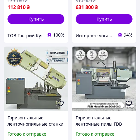
139 160
₴
810 000
₴
112 810
₴
631 800
₴
Купить
Купить
100%
94%
ТОВ Гострий Кут
Интернет-магазин BoomMarket
Горизонтальные
Горизонтальные
ленточнопильные станки
ленточные пилы FDB
FDB Maschinen SG-380, 3
Maschinen SGA300G, 4
Готово к отправке
Готово к отправке
кВт
скорости