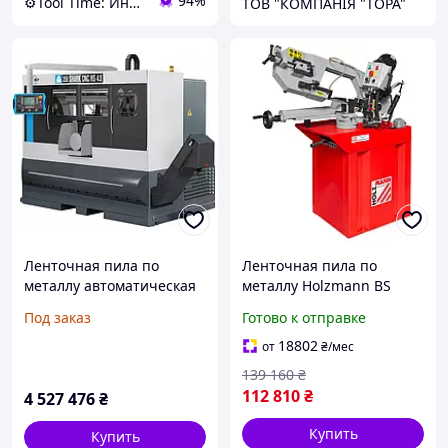
94%
⚙️Tool Time: Инструменты для любых задач!
ТОВ "КОМПАНІЯ "ТОРА"
Ленточная пила по
Ленточная пила по
металлу автоматическая
металлу Holzmann BS
MEP SHARK 350 CNC HS
275TOP
Под заказ
Готово к отправке
4.0
18802
от
₴
/мес
139 160
₴
112 810
₴
4 527 476
₴
Купить
Купить