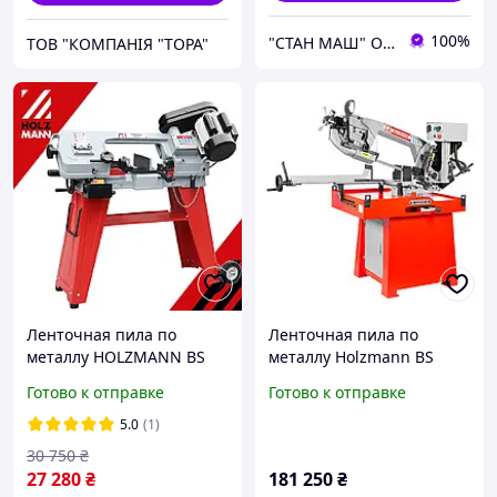
100%
"СТАН МАШ" Официальный дилер TM: Holzmann, OPTImum, FDB Maschinen, Holzstar, Proma, Torin.
ТОВ "КОМПАНІЯ "ТОРА"
Ленточная пила по
Ленточная пила по
металлу HOLZMANN BS
металлу Holzmann BS
115
320TOP
Готово к отправке
Готово к отправке
5.0
(1)
30 750
₴
27 280
₴
181 250
₴