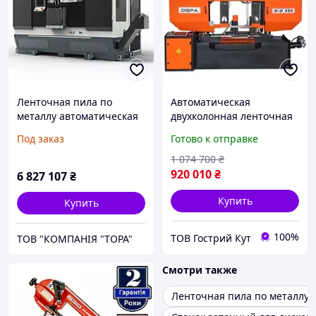
Ленточная пила по
Автоматическая
металлу автоматическая
двухколонная ленточная
MEP SHARK 460 KONNECT
пила DISPA MAKINA D-Y
Под заказ
Готово к отправке
450 41мм
Ленточнопильный станок
1 074 700
₴
920 010
₴
6 827 107
₴
Купить
Купить
100%
ТОВ Гострий Кут
ТОВ "КОМПАНІЯ "ТОРА"
Смотри также
Ленточная пила по металлу