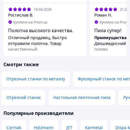
19.04.2026
21.08
Ростислав В.
Роман Н.
Куплено на Prom.ua
Куплено на Prom.
Полотна высокого качества.
Пила супер!
Отличный продавец, быстро
Преимущества
отправили полотна. Товар
Двошвидкісний д
качественный.
голова
Смотри также
Отрезные станки по металлу
Фрезерный станок по ме
Отрезной станок
Настольная ленточная пила
Ру
Популярные производители
Cormak
Holzmann
JET
Karmetal
Dispa 