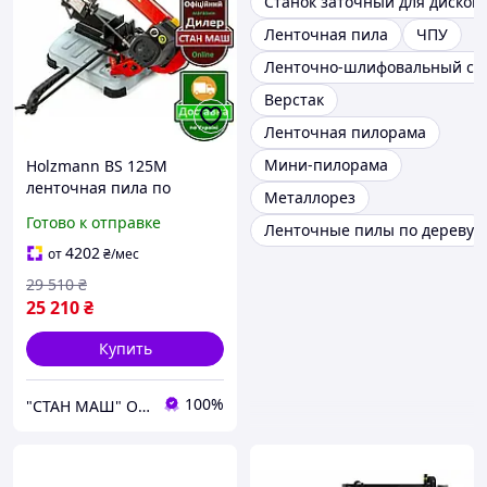
Станок заточный для дисков
Ленточная пила
ЧПУ
Ленточно-шлифовальный ст
Верстак
Ленточная пилорама
Мини-пилорама
Holzmann BS 125M
ленточная пила по
Металлорез
металлу
Готово к отправке
Ленточные пилы по дереву
4202
от
₴
/мес
29 510
₴
25 210
₴
Купить
100%
"СТАН МАШ" Официальный дилер TM: Holzmann, OPTImum, FDB Maschinen, Holzstar, Proma, Torin.