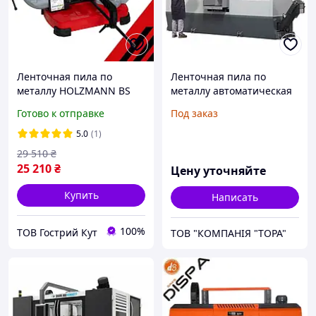
Ленточная пила по
Ленточная пила по
металлу HOLZMANN BS
металлу автоматическая
125М Ленточнопильный
MEP SHARK 660 CNC HS
Готово к отправке
Под заказ
станок
4.0
5.0
(1)
29 510
₴
25 210
₴
Цену уточняйте
Купить
Написать
100%
ТОВ Гострий Кут
ТОВ "КОМПАНІЯ "ТОРА"