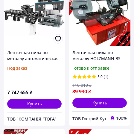
Ленточная пила по
Ленточная пила по
металлу автоматическая
металлу HOLZMANN BS
MEP SHARK 662 H
712TURN 20мм
Под заказ
Готово к отправке
KONNECT
5.0
(1)
110 010
₴
89 930
₴
7 747 655
₴
Купить
Купить
100%
ТОВ Гострий Кут
ТОВ "КОМПАНІЯ "ТОРА"