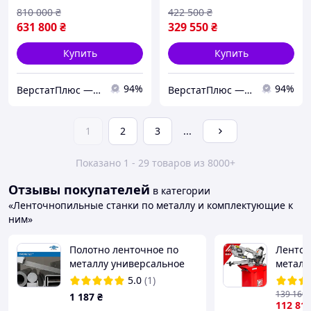
810 000
₴
422 500
₴
631 800
₴
329 550
₴
Купить
Купить
94%
94%
ВерстатПлюс — верстати та обладнання
ВерстатПлюс — верстати та обладнання
1
2
3
...
Показано 1 - 29 товаров из 8000+
Отзывы покупателей
в категории
«Ленточнопильные станки по металлу и комплектующие к
ним»
Полотно ленточное по
Ленточ
металлу универсальное
металл
M42 WESPA CROSSTEC
275TOP
5.0
(1)
139 160
1 187
₴
112 81