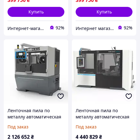
399 750
₴
399 750
₴
Купить
Купить
92%
92%
Интернет-магазин ЭлектроХаус
Интернет магазин "pro100market"
Ленточная пила по
Ленточная пила по
металлу автоматическая
металлу автоматическая
MEP SHARK 230-1 NC HS
MEP SHARK 332 RC
Под заказ
Под заказ
5.0
KONNECT
2 126 652
₴
4 440 829
₴