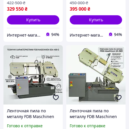
422 500
₴
450 000
₴
329 550
₴
395 000
₴
Купить
Купить
94%
94%
Интернет-магазин BoomMarket
Интернет-магазин BoomMarket
Ленточная пила по
Ленточная пила по
металлу FDB Maschinen
металлу FDB Maschinen
SGA 400 G, 4 кВт, Ø 400 мм
SG-380, Ø380 мм, 3 кВт
Готово к отправке
Готово к отправке