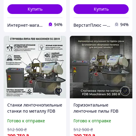
Купить
Купить
94%
94%
Интернет-магазин BoomMarket
ВерстатПлюс — верстати та обладнання
Станки ленточнопильные
Горизонтальные
станки по металлу FDB
ленточные пилы FDB
Maschinen SG 280 R, 1500
Maschinen SG 280 R, 5
Готово к отправке
Готово к отправке
кг
скоростей
512 500
₴
512 500
₴