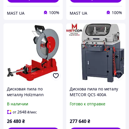
100%
100%
MAST UA
MAST UA
Дисковая пила по
Дискова пила по металу
металлу Holzmann
METCOR QCS 400A
MKS355N_230V
В наличии
Готово к отправке
2648
от
₴
/мес
26 480
₴
277 640
₴