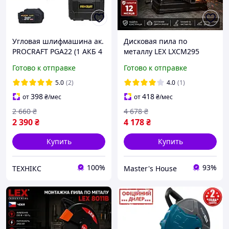
Угловая шлифмашина ак.
Дисковая пила по
PROCRAFT PGA22 (1 АКБ 4
металлу LEX LXCM295
Ач)
2900 Вт
Готово к отправке
Готово к отправке
Профессиональный
металлорез 2800 об / мин
5.0
(2)
4.0
(1)
Монтажная отрезная
398
418
от
₴
/мес
от
₴
/мес
пила 0-45 ° Чехия
2 660
₴
4 678
₴
2 390
₴
4 178
₴
Купить
Купить
100%
93%
ТЕХНІКС
Master's House