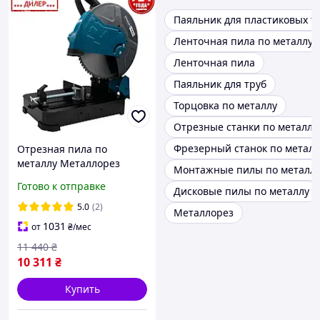
Паяльник для пластиковых т
Ленточная пила по металлу
Ленточная пила
Паяльник для труб
Торцовка по металлу
Отрезные станки по металлу
Фрезерный станок по металл
Отрезная пила по
металлу Металлорез
Монтажные пилы по металл
PROFI-TEC INT CCS 355
Готово к отправке
Дисковые пилы по металлу
ColdCut (2600 Вт, 355*25.4
мм) Монтажная
5.0
(2)
Металлорез
1031
от
₴
/мес
11 440
₴
10 311
₴
Купить