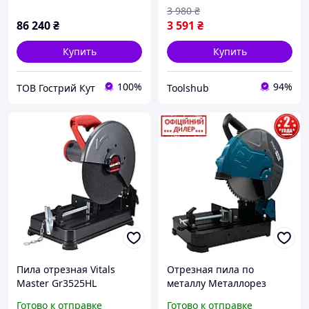
3 980
₴
86 240
₴
3 591
₴
Купить
Купить
100%
94%
ТОВ Гострий Кут
Toolshub
Пила отрезная Vitals
Отрезная пила по
Master Gr3525HL
металлу Металлорез
PROFI-TEC YLP CCS 355
Готово к отправке
Готово к отправке