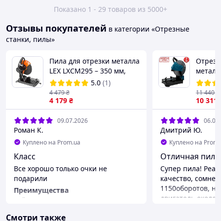
Показано 1 - 29 товаров из 5000+
Отзывы покупателей
в категории «Отрезные
станки, пилы»
Пила для отрезки металла
Отрезн
LEX LXCM295 – 350 мм,
металл
2950 Вт
PROFI-
5.0
(1)
ColdCut
4 479
₴
11 440
₴
4 179
₴
мм) Мо
10 311
09.07.2026
06.06
Роман К.
Дмитрий Ю.
Куплено на Prom.ua
Куплено на Prom.
Класс
Отличная пила,
Все хорошо только очки не
Супер пила! Реа
подарили
качество, сомнев
1150оборотов, но
Преимущества
двигатель около 
Всё
редуктор понижа
Недостатки
Смотри также
Рез чистый, посл