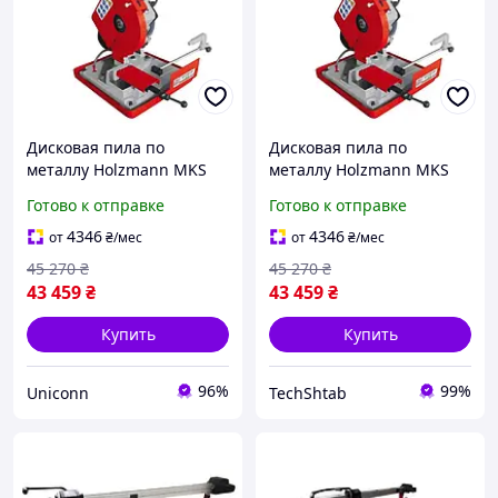
Дисковая пила по
Дисковая пила по
металлу Holzmann MKS
металлу Holzmann MKS
225 230 В
225 230 В
Готово к отправке
Готово к отправке
4346
4346
от
₴
/мес
от
₴
/мес
45 270
₴
45 270
₴
43 459
₴
43 459
₴
Купить
Купить
96%
99%
Uniconn
TechShtab