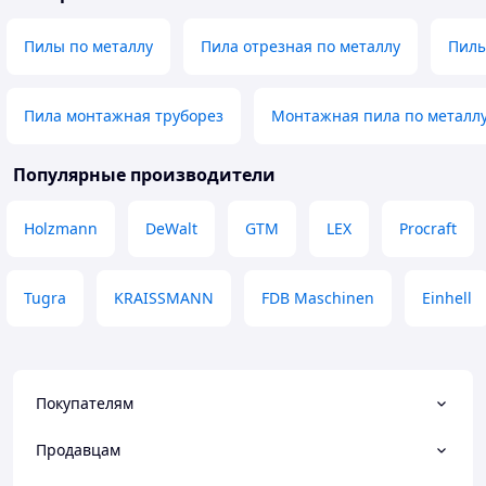
Нет
не нужно зачища
90град в обоих пл
Пилы по металлу
Пила отрезная по металлу
Пил
отлично из короб
вообще планирова
здесь хорошее качест
Пила монтажная труборез
Монтажная пила по металлу
деньги качество 
по 30т. В общем рекомендую,
надеюсь прослуж
Популярные производители
Убрать 2мм на тр
проблема, прост
Holzmann
DeWalt
GTM
LEX
Procraft
вести. Эмоции от
офигенные. На ф
Tugra
KRAISSMANN
FDB Maschinen
Einhell
Покупателям
Продавцам