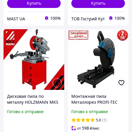
Купить
Купить
100%
100%
MAST UA
ТОВ Гострий Кут
Дисковая пила по
Монтажная пила
металлу HOLZMANN MKS
Металлорез PROFI-TEC
400
TSH CS 355 X-Cut (2200 Вт,
Готово к отправке
Готово к отправке
355*25.4 мм, щеточный)
5.0
(1)
598
от
₴
/мес