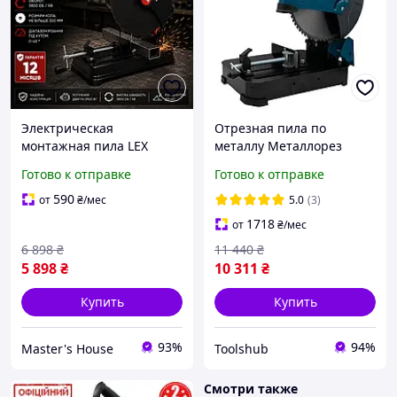
Электрическая
Отрезная пила по
монтажная пила LEX
металлу Металлорез
8011В 2900 Вт Дисковая
PROFI-TEC TSH CCS 355
Готово к отправке
Готово к отправке
пила по металлу 3800 об /
ColdCut (2600 Вт, 355*25.4
мин. Диск 350 мм рез под
мм) Монтажная
590
от
₴
/мес
5.0
(3)
углом 0-45 ° Чехия
1718
от
₴
/мес
6 898
₴
11 440
₴
5 898
₴
10 311
₴
Купить
Купить
93%
94%
Master's House
Toolshub
Смотри также