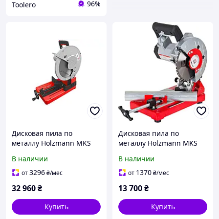
96%
Toolero
Дисковая пила по
Дисковая пила по
металлу Holzmann MKS
металлу Holzmann MKS
355
180
В наличии
В наличии
3296
1370
от
₴
/мес
от
₴
/мес
32 960
₴
13 700
₴
Купить
Купить