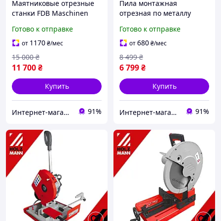
Маятниковые отрезные
Пила монтажная
станки FDB Maschinen
отрезная по металлу
GYQ400B, 2200 Вт, 380 В
Scheppach MT150, 2600
Готово к отправке
Готово к отправке
Вт, 25500 об/мин
1170
680
от
₴
/мес
от
₴
/мес
15 000
₴
8 499
₴
11 700
₴
6 799
₴
Купить
Купить
91%
91%
Интернет-магазин ЭлектроХаус
Интернет-магазин ЭлектроХаус