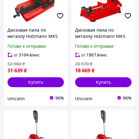
Дисковая пила по
Дисковая пила по
металлу Holzmann MKS
металлу Holzmann MKS
355 230 В
355ECO 230 В
Готово к отправке
Готово к отправке
3164
1867
от
₴
/мес
от
₴
/мес
32 960
₴
20 570
₴
31 639
₴
18 669
₴
Купить
Купить
96%
96%
Uniconn
Uniconn