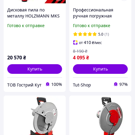
Дисковая пила по
Профессиональная
металлу HOLZMANN MKS
ручная погружная
355ECO Отрезная пила
дисковая пила для
Готово к отправке
Готово к отправке
металла LEX LXCM295
Монтажная Пила
5.0
(1)
труборез
410
от
₴
/мес
8 190
₴
20 570
₴
4 095
₴
Купить
Купить
100%
97%
ТОВ Гострий Кут
Tut-Shop