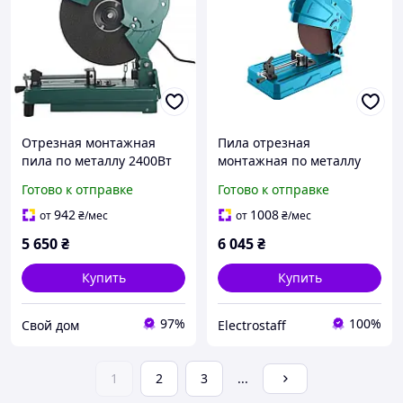
Отрезная монтажная
Пила отрезная
пила по металлу 2400Вт
монтажная по металлу
Sturm CF7324
355 мм Sturmax 2600Вт
Готово к отправке
Готово к отправке
942
1008
от
₴
/мес
от
₴
/мес
5 650
₴
6 045
₴
Купить
Купить
97%
100%
Свой дом
Electrostaff
1
2
3
...