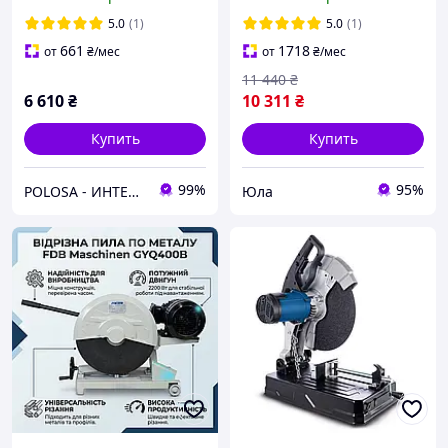
ColdCut (2600 Вт, 355*25.4
мм) Монтажная
5.0
(1)
5.0
(1)
661
1718
от
₴
/мес
от
₴
/мес
11 440
₴
6 610
₴
10 311
₴
Купить
Купить
99%
95%
POLOSA - ИНТЕРНЕТ-МАГАЗИН ТОВАРОВ ДЛЯ СТРОИТЕЛЬСТВА, САДА И ДОМА
Юла