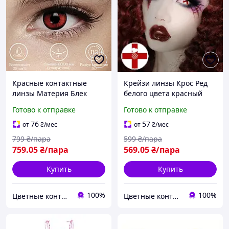
Красные контактные
Крейзи линзы Крос Ред
линзы Материя Блек
белого цвета красный
крейзи образ для
эффект для Хеллоуина,
Готово к отправке
Готово к отправке
Хеллоуина, косплея и
косплея и Комик-кона на
Комик-кона на праздник
яркий образ
76
57
от
₴
/мес
от
₴
/мес
799
₴/пара
599
₴/пара
759
.05
₴/пара
569
.05
₴/пара
Купить
Купить
100%
100%
Цветные контактные линзы ELITE Lens®
Цветные контактные линзы ELITE Lens®