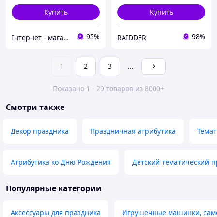
Купить
Купить
95%
98%
Інтернет - магазин одягу та взуття Зiрочка
RAIDDER
1
2
3
...
Показано 1 - 29 товаров из 8000+
Смотри также
Декор праздника
Праздничная атрибутика
Темат
Атрибутика ко Дню Рождения
Детский тематический п
Популярные категории
Аксессуары для праздника
Игрушечные машинки, само