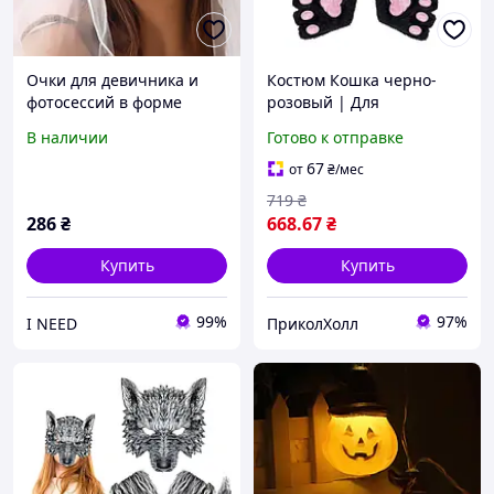
Очки для девичника и
Костюм Кошка черно-
фотосессий в форме
розовый | Для
сердец, для тематических
карнавала, Хэллоуина и
В наличии
Готово к отправке
праздников в белой
тематических праздников
оправе с бусинами
67
от
₴
/мес
719
₴
286
₴
668
.67
₴
Купить
Купить
99%
97%
I NEED
ПриколХолл