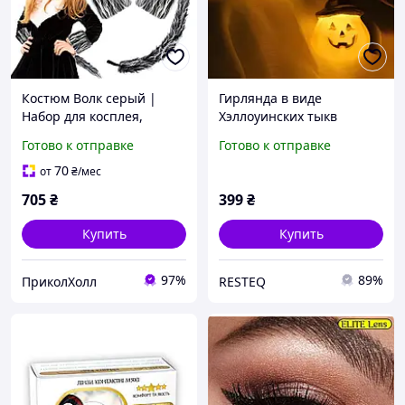
Костюм Волк серый |
Гирлянда в виде
Набор для косплея,
Хэллоуинских тыкв
карнавала и
RESTEQ 1.5 м
Готово к отправке
Готово к отправке
тематических праздников
светодиодное украшение
с тёплым светом для
70
от
₴
/мес
тематических вечеринок
705
₴
399
₴
Купить
Купить
97%
89%
ПриколХолл
RESTEQ