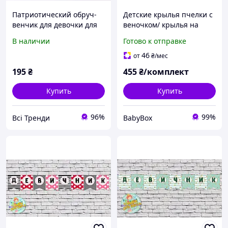
Патриотический обруч-
Детские крылья пчелки с
венчик для девочки для
веночком/ крылья на
фотосессий,
праздник/ тематический
В наличии
Готово к отправке
тематических вечеринок,
набор крыла и венчиков
общественных
46
от
₴
/мес
праздников, школьных
195
₴
455
₴/комплект
выступлений
Купить
Купить
96%
99%
Всі Тренди
BabyBox