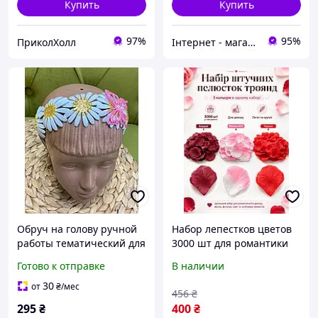
Купить
Купить
97%
95%
ПриколХолл
Інтернет - магазин одягу та взуття Зiрочка
Обруч на голову ручной
Набор лепестков цветов
работы тематический для
3000 шт для романтики
праздников и фотосессий
предложения
Готово к отправке
В наличии
с цветами
тематических фотосессий
и оформления
30
от
₴
/мес
456
₴
праздников
295
₴
400
₴
(R60201/202/203)