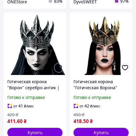
83%
97%
ONEStore
DyvoSWEET
Готическая корона
Готическая корона
"Ворон" серебро антик |
"Готическая Ворона"
Для косплея,
золото антик | Для
Готово к отправке
Готово к отправке
тематических праздников
косплея, фотосессий и
и фотосессий
тематических праздников
41
42
от
₴
/мес
от
₴
/мес
420
₴
450
₴
411
.60
₴
418
.50
₴
Купить
Купить