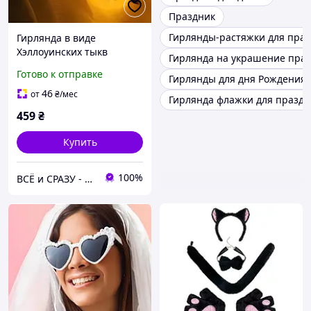
Праздник
Гирлянды-растяжки для пра
Гирлянда в виде
Хэллоуинских тыкв
Гирлянда на украшение пра
RESTEQ 1.5 м
Готово к отправке
Гирлянды для дня Рождения
светодиодное украшение
с тёплым светом для
46
от
₴
/мес
Гирлянда флажки для праздн
тематических вечеринок
459
₴
Купить
100%
ВСЁ и СРАЗУ - Интернет-магазин товаров для организации торговли, торгового оборудования