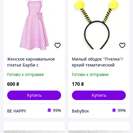
Женское карнавальное
Милый ободок "Пчелка"/
платье Барби с
яркий тематический
аксессуарами р. S, M, XXL,
ободок/ободок на
Готово к отправке
Готово к отправке
XXXL костюм для косплея,
праздник/ детский ободок
праздник,Хэллоуин
"Пчелка"
600
₴
170
₴
Купить
Купить
99%
99%
BE HAPPY
BabyBox