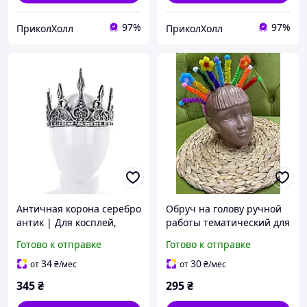
97%
97%
ПриколХолл
ПриколХолл
Античная корона серебро
Обруч на голову ручной
антик | Для косплей,
работы тематический для
фотосессий и
праздников и фотосессий
Готово к отправке
Готово к отправке
тематических праздников
34
30
от
₴
/мес
от
₴
/мес
345
₴
295
₴