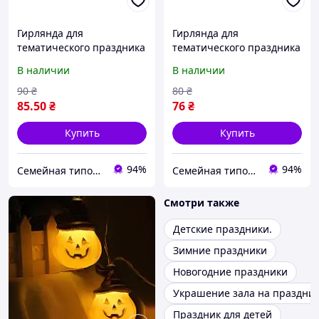
Гирлянда для
Гирлянда для
тематического праздника
тематического праздника
"Девичник"розовая_1 шт.
"Девичник"мятно-
В наличии
В наличии
бирюзовый_1 шт.
90
₴
80
₴
85
.50
₴
76
₴
Купить
Купить
94%
94%
Семейная типография «Мир Праздника» | Полиграфия, печать и индивидуальный дизайн
Семейная типография «Мир Праздника» | Полиграфия, печать и индивидуальный дизайн
Смотри также
Детские праздники.
Зимние праздники
Новогодние праздники
Украшение зала на праздни
Праздник для детей