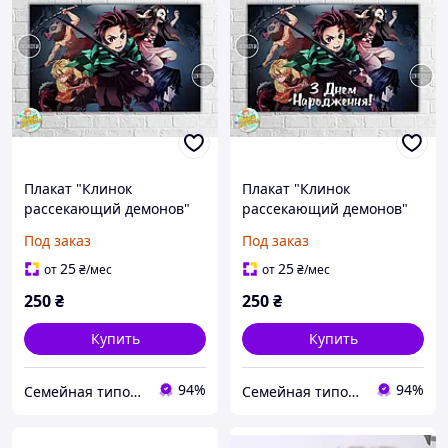
Плакат "Клинок
Плакат "Клинок
рассекающий демонов"
рассекающий демонов"
120х75 см на день
120х75 см на день
Под заказ
Под заказ
рождения / тематический
рождения / тематический
праздник -
праздник - Украинский
25
25
от
₴
/мес
от
₴
/мес
250
₴
250
₴
Купить
Купить
94%
94%
Семейная типография «Мир Праздника» | Полиграфия, печать и индивидуальный дизайн
Семейная типография «Мир Праздника» | Полиграфия, печать и индивидуальный дизайн