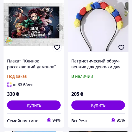
Плакат "Клинок
Патриотический обруч-
рассекающий демонов"
венчик для девочки для
120х75 см на день
фотосессий,
Под заказ
В наличии
рождения / тематический
тематических вечеринок,
праздник -
общественных
33
от
₴
/мес
Індивідуальний напис
праздников, школьных
330
₴
205
₴
выступлений
Купить
Купить
94%
95%
Семейная типография «Мир Праздника» | Полиграфия, печать и индивидуальный дизайн
Всі Речі