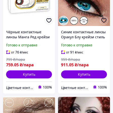
Чёрные контактные
Синие контактные линзы
линзы Манга Ред крейзи
Оракул Блу крейзи стиль
образ для Хеллоуина,
для Хеллоуина, косплея и
Готово к отправке
Готово к отправке
косплея и Комик-кона на
Комик-кона на
яркий праздник
тематический праздник
76
91
от
₴
/мес
от
₴
/мес
799
₴/пара
959
₴/пара
759
.05
₴/пара
911
.05
₴/пара
Купить
Купить
100%
100%
Цветные контактные линзы ELITE Lens®
Цветные контактные линзы ELITE Lens®