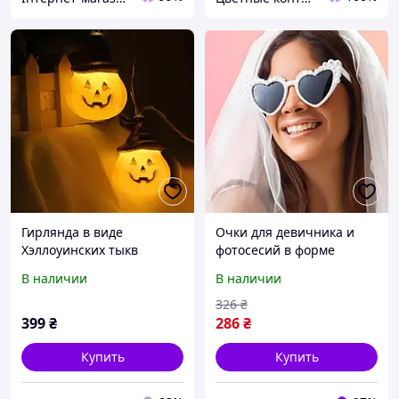
Гирлянда в виде
Очки для девичника и
Хэллоуинских тыкв
фотосесий в форме
RESTEQ 1.5 м
сердец, для тематических
В наличии
В наличии
светодиодное украшение
праздников в белой
с тёплым светом для
оправе с бусинами (SVS)
326
₴
тематических вечеринок
399
₴
286
₴
Купить
Купить