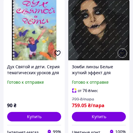
Дух Святой и дети. Серия
Зомби линзы Белые
тематических уроков для
жуткий эффект для
подростков и воскресных
Хеллоуина, косплея и
Готово к отправке
Готово к отправке
школ
тематического образа
глаз героя на праздник
76
от
₴
/мес
799
₴/пара
90
₴
759
.05
₴/пара
Купить
Купить
99%
100%
Iнтернет-магазин Еммаус
Цветные контактные линзы ELITE Lens®