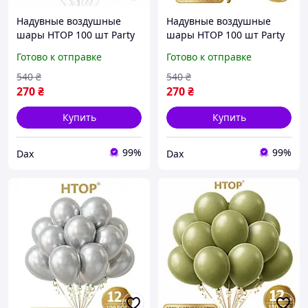
Надувные воздушные
Надувные воздушные
шары HTOP 100 шт Party
шары HTOP 100 шт Party
Balloons 30см Товары для
Balloons 30см Товары для
Готово к отправке
Готово к отправке
оформления Дня
оформления Дня
Рождения Праздничная
Рождения Праздничная
540
₴
540
₴
атрибутика Слоновая
атрибутика Бежевый dax
270
₴
270
₴
кость
Купить
Купить
99%
99%
Dax
Dax