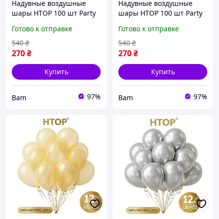
Надувные воздушные
Надувные воздушные
шары HTOP 100 шт Party
шары HTOP 100 шт Party
Balloons 30см Товары для
Balloons 30см Товары для
Готово к отправке
Готово к отправке
оформления Дня
оформления Дня
Рождения Праздничная
Рождения Праздничная
540
₴
540
₴
атрибутика Голубой bam
атрибутика Слоновая
270
₴
270
₴
кость
Купить
Купить
97%
97%
Bam
Bam