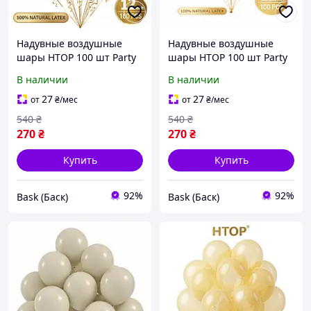
Надувные воздушные
Надувные воздушные
шары HTOP 100 шт Party
шары HTOP 100 шт Party
Balloons 30см Товары для
Balloons 30см Товары для
В наличии
В наличии
оформления Дня
оформления Дня
Рождения Праздничная
Рождения Праздничная
27
27
от
₴
/мес
от
₴
/мес
атрибутика Оливковый
атрибутика Голубой bas
540
₴
540
₴
bas
270
₴
270
₴
Купить
Купить
92%
92%
Bask (Баск)
Bask (Баск)