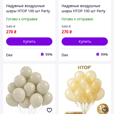
Надувные воздушные
Надувные воздушные
шары HTOP 100 шт Party
шары HTOP 100 шт Party
Balloons 30см Товары для
Balloons 30см Товары для
Готово к отправке
Готово к отправке
оформления Дня
оформления Дня
Рождения Праздничная
Рождения Праздничная
540
₴
540
₴
атрибутика Оливковый
атрибутика Голубой dax
270
₴
270
₴
dax
Купить
Купить
99%
99%
Dax
Dax