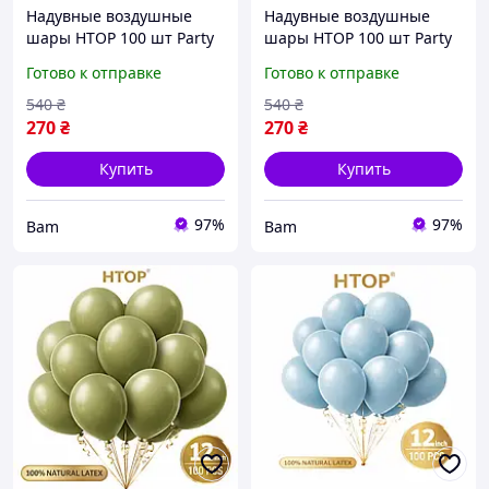
Надувные воздушные
Надувные воздушные
шары HTOP 100 шт Party
шары HTOP 100 шт Party
Balloons 30см Товары для
Balloons 30см Товары для
Готово к отправке
Готово к отправке
оформления Дня
оформления Дня
Рождения Праздничная
Рождения Праздничная
540
₴
540
₴
атрибутика Бежевый bam
атрибутика Серый
270
₴
270
₴
металлик
Купить
Купить
97%
97%
Bam
Bam