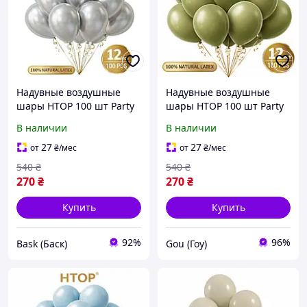
Надувные воздушные
Надувные воздушные
шары HTOP 100 шт Party
шары HTOP 100 шт Party
Balloons 30см Товары для
Balloons 30см Товары для
В наличии
В наличии
оформления Дня
оформления Дня
Рождения Праздничная
Рождения Праздничная
27
27
от
₴
/мес
от
₴
/мес
атрибутика Серый
атрибутика Оливковый
540
₴
540
₴
металлик
270
₴
270
₴
Купить
Купить
92%
96%
Bask (Баск)
Gou (Гоу)