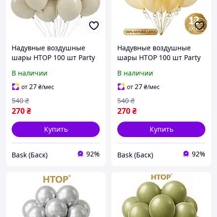
Надувные воздушные
Надувные воздушные
шары HTOP 100 шт Party
шары HTOP 100 шт Party
Balloons 30см Товары для
Balloons 30см Товары для
В наличии
В наличии
оформления Дня
оформления Дня
Рождения Праздничная
Рождения Праздничная
27
27
от
₴
/мес
от
₴
/мес
атрибутика Слоновая
атрибутика Бежевый bas
540
₴
540
₴
кость
270
₴
270
₴
Купить
Купить
92%
92%
Bask (Баск)
Bask (Баск)