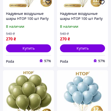
Надувные воздушные
Надувные воздушные
шары HTOP 100 шт Party
шары HTOP 100 шт Party
Balloons 30см Товары для
Balloons 30см Товары для
В наличии
В наличии
оформления Дня
оформления Дня
Рождения Праздничная
Рождения Праздничная
540
₴
540
₴
атрибутика Бежевый pod
атрибутика Серый
270
₴
270
₴
металлик
Купить
Купить
97%
97%
Poda
Poda