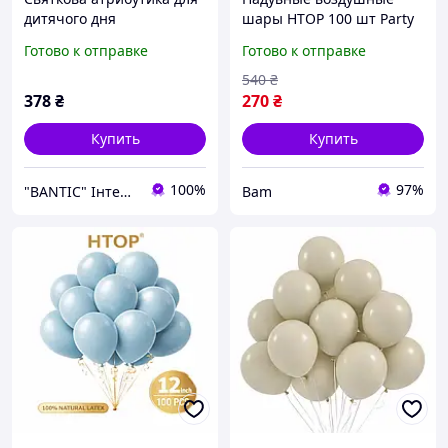
дитячого дня
шары HTOP 100 шт Party
народження на тематику
Balloons 30см Товары для
Готово к отправке
Готово к отправке
Нінздяго
оформления Дня
Рождения Праздничная
540
₴
атрибутика Оливковый
378
₴
270
₴
bam
Купить
Купить
100%
97%
"BANTIC" Інтернет магазин
Bam