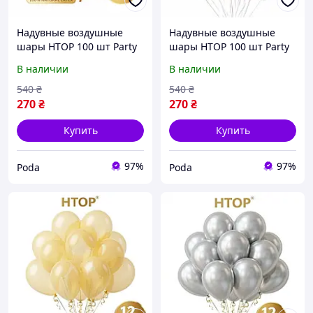
Надувные воздушные
Надувные воздушные
шары HTOP 100 шт Party
шары HTOP 100 шт Party
Balloons 30см Товары для
Balloons 30см Товары для
В наличии
В наличии
оформления Дня
оформления Дня
Рождения Праздничная
Рождения Праздничная
540
₴
540
₴
атрибутика Голубой pod
атрибутика Слоновая
270
₴
270
₴
кость
Купить
Купить
97%
97%
Poda
Poda