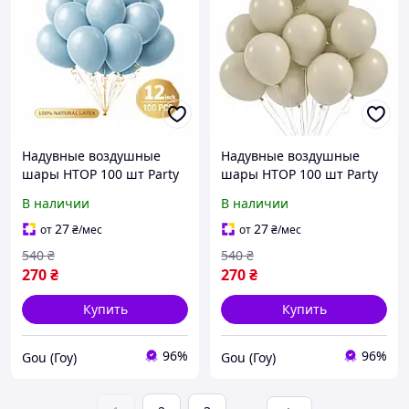
Надувные воздушные
Надувные воздушные
шары HTOP 100 шт Party
шары HTOP 100 шт Party
Balloons 30см Товары для
Balloons 30см Товары для
В наличии
В наличии
оформления Дня
оформления Дня
Рождения Праздничная
Рождения Праздничная
27
27
от
₴
/мес
от
₴
/мес
атрибутика Голубой
атрибутика Слоновая
540
₴
540
₴
кость
270
₴
270
₴
Купить
Купить
96%
96%
Gou (Гоу)
Gou (Гоу)