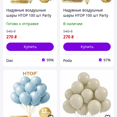
Надувные воздушные
Надувные воздушные
шары HTOP 100 шт Party
шары HTOP 100 шт Party
Balloons 30см Товары для
Balloons 30см Товары для
Готово к отправке
В наличии
оформления Дня
оформления Дня
Рождения Праздничная
Рождения Праздничная
540
₴
540
₴
атрибутика Серый
атрибутика Оливковый
270
₴
270
₴
металлик
pod
Купить
Купить
99%
97%
Dax
Poda