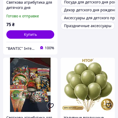
Посуда для детского дня рож
Святкова атрибутика для
дитячого дня
Декор детского дня рождени
народження на тематику
Готово к отправке
Аксессуары для детского пра
Frozen Холодне серце
Ельза
75
₴
Праздничные аксессуары
Купить
100%
"BANTIC" Інтернет магазин
Святкова атрибутика для
Надувные воздушные