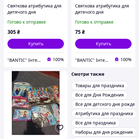
Святкова атрибутика для
Святкова атрибутика для
дитячого дня
дитячого дня
народження на тематику
народження на тематику
Готово к отправке
Готово к отправке
Minnie mouse Мінні Маус
Sofia the first Принцеса
Софія
305
₴
75
₴
Купить
Купить
100%
100%
"BANTIC" Інтернет магазин
"BANTIC" Інтернет магазин
Смотри также
Товары для праздника
Все для Дня Рождения
Все для детского дня рожден
Атрибутика для праздника
Все для праздника
Наборы для дня рождения