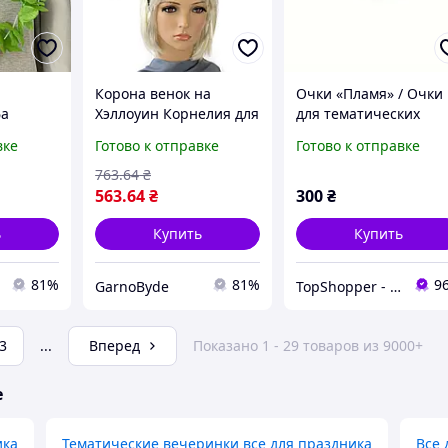
Корона венок на
Очки «Пламя» / Очки
фа
Хэллоуин Корнелия для
для тематических
вая
праздника и
вечеринок,
вке
Готово к отправке
Готово к отправке
олов для
тематической
Фотосессий, Съемки
вечеринки
видеоконтента,
763
.64
₴
ессуар
Косплея, Стильных
563
.64
₴
300
₴
образов (Черные)
ь
Купить
Купить
81%
81%
9
GarnoByde
TopShopper - твій надійний магазин
3
...
Вперед
Показано 1 - 29 товаров из 9000+
е
ика
Тематические вечеринки все для праздника
Все 