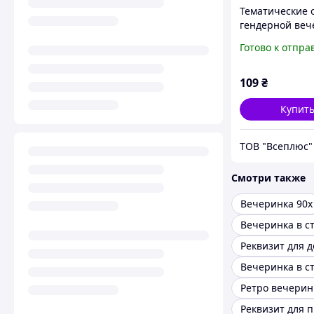
Тематические 
гендерной веч
"Team Girl"
Готово к отпра
109
₴
Купит
ТОВ "Всеплюс"
Смотри также
Вечеринка 90х
Вечеринка в с
Ретро вечерин