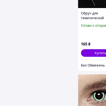
Обруч для
тематической
вечеринки нев
Готово к отпра
Обруч девичник
YAASS"
165
₴
Купит
Без Обмежень