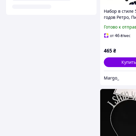
Набор в стиле 
годов Ретро, П
персонаж фил
Готово к отпра
«Бриолин» для
тематических
46
от
₴
/мес
вечеринок или
фотосессий
465
₴
Купит
Margo_