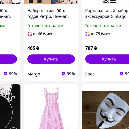
50-х
Набор в стиле 50-х
Карнавальный набор
ин-ап,
годов Ретро, Пин-ап,
аксессуаров Ginkago
ьма
персонаж фильма
Disco Party для
вке
Готово к отправке
Готово к отправке
«Бриолин» для
тематических
тематических
вечеринок парик очк
46
79
от
₴
/мес
от
₴
/мес
вечеринок или
бакенбарды цепочка
фотосессий Черный
ремень унисекс 70-е
465
₴
787
₴
ь
Купить
Купить
99%
99%
9
Margo_
Spot