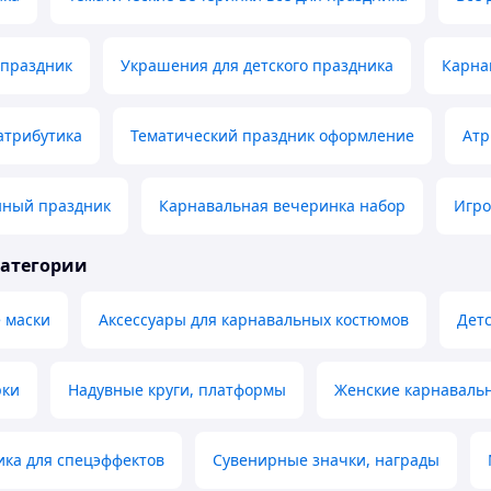
 праздник
Украшения для детского праздника
Карна
атрибутика
Тематический праздник оформление
Атр
ный праздник
Карнавальная вечеринка набор
Игро
категории
 маски
Аксессуары для карнавальных костюмов
Дет
рки
Надувные круги, платформы
Женские карнаваль
ика для спецэффектов
Сувенирные значки, награды