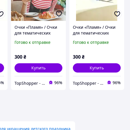
Очки «Пламя» / Очки
Очки «Пламя» / Очки
для тематических
для тематических
вечеринок,
вечеринок,
Готово к отправке
Готово к отправке
Фотосессий, Съемки
Фотосессий, Съемки
видеоконтента,
видеоконтента,
Косплея, Стильных
Косплея, Стильных
300
₴
300
₴
образов (КРАСНЫЕ)
образов (СИНИЕ)
Купить
Купить
6%
96%
96%
TopShopper - твій надійний магазин
TopShopper - твій надійний магазин
для украшения детского праздника