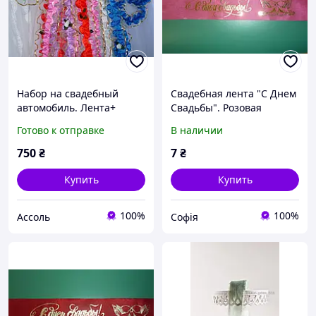
Набор на свадебный
Свадебная лента "С Днем
автомобиль. Лента+
Свадьбы". Розовая
сердечки+ 4 цветочка на
Готово к отправке
В наличии
ручки авто
750
₴
7
₴
Купить
Купить
100%
100%
Ассоль
Софія