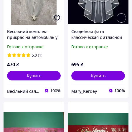
Весільний комплект
Свадебная фата
прикрас на автомобіль у
классическая с атласной
айворі кольорі. Стрічка
лентой 60/85 см.
Готово к отправке
Готово к отправке
фатинова + квіти на
ручки авто
5.0
(1)
470
₴
695
₴
Купить
Купить
100%
100%
Весільний салон «Ніколь»
Mary_Kerdey