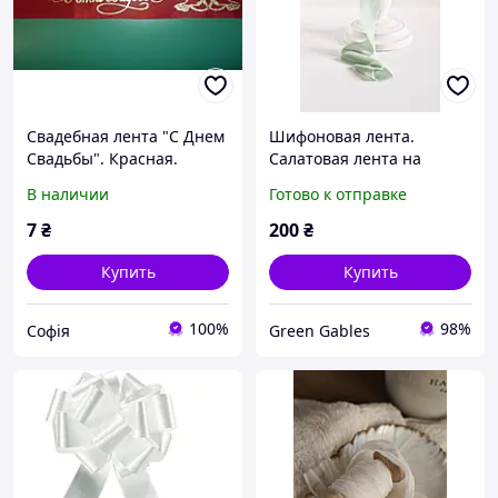
Свадебная лента "С Днем
Шифоновая лента.
Свадьбы". Красная.
Салатовая лента на
свадебный букет.
В наличии
Готово к отправке
Салатовая лента на
свадебный букет.
7
₴
200
₴
Купить
Купить
100%
98%
Софія
Green Gables