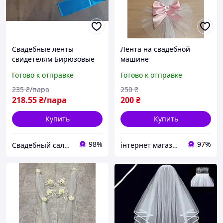
Свадебные ленты
Лента на свадебной
свидетелям Бирюзовые
машине
на укр. языке
Готово к отправке
Готово к отправке
235
₴/пара
250
₴
218
.55
₴/пара
200
₴
Купить
Купить
98%
97%
Свадебный салон "ПРИНЦЕССА"
інтернет магазин -весільний декор