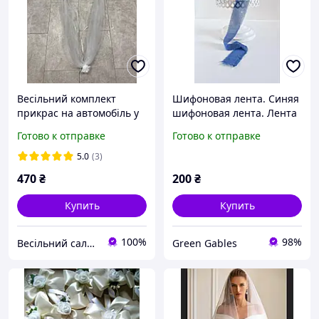
Весільний комплект
Шифоновая лента. Синяя
прикрас на автомобіль у
шифоновая лента. Лента
білому кольорі. Стрічка
на свадебный букет.
Готово к отправке
Готово к отправке
фатинова + квіти на
ручки авто
5.0
(3)
470
₴
200
₴
Купить
Купить
100%
98%
Весільний салон «Ніколь»
Green Gables