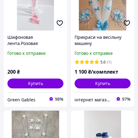
Шифоновая
Прикраси на весільну
лента.Розовая
машину
шифоновая лента.
Готово к отправке
Готово к отправке
Розовая лента на
свадебный букет.
5.0
(1)
200
₴
1 100
₴/комплект
Купить
Купить
98%
97%
Green Gables
інтернет магазин -весільний декор