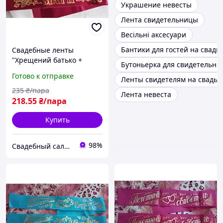
Украшение невесты
Лента свидетельницы
Весільні аксесуари
Бантики для гостей на свадь
Свадебные ленты
"Хрещений батько +
Бутоньерка для свидетельн
хрещена мати" Бордовые
Готово к отправке
Ленты свидетелям на свадьб
235
₴/пара
Лента невеста
218
.55
₴/пара
Купить
98%
Свадебный салон "ПРИНЦЕССА"