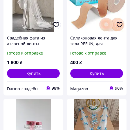
Свадебная фата из
Силиконовая лента для
атласной ленты
тела REFUN, для
бюстгальтера с большой
Готово к отправке
Готово к отправке
грудью, для вечерних,
свадебных и выпускных
1 800
₴
400
₴
платьев.
Купить
Купить
98%
96%
Darina-свадебные аксессуары для невесты
Magazon