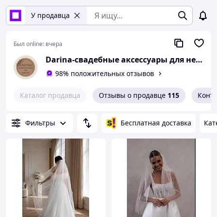
У продавца
Был online:
вчера
Darina-свадебные аксессуары для невесты
98% положительных отзывов
Каталог продавца
Отзывы о продавце
115
Конт
Фильтры
Бесплатная доставка
Кат