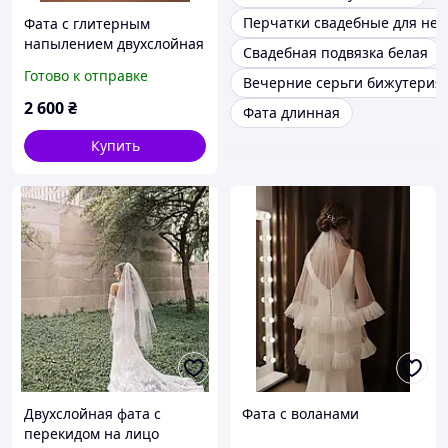
Перчатки свадебные для нев
Фата с глитерным
напылением двухслойная
Свадебная подвязка белая
фата с перекидом на
Готово к отправке
Вечерние серьги бижутерия
лицо
2 600
₴
Фата длинная
Купить
Двухслойная фата с
Фата с воланами
перекидом на лицо