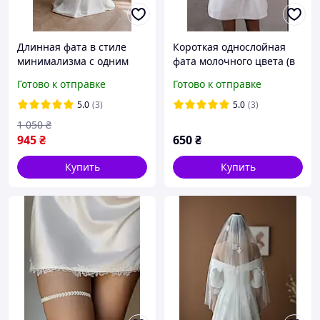
Длинная фата в стиле
Короткая однослойная
минимализма с одним
фата молочного цвета (в
ярусом
наличии белые и
Готово к отправке
Готово к отправке
айворы).
5.0
(3)
5.0
(3)
1 050
₴
945
₴
650
₴
Купить
Купить