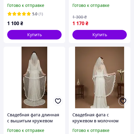
классическая белая с
Готово к отправке
Готово к отправке
двумя ярусами
5.0
(1)
1 300
₴
1 100
₴
1 170
₴
Купить
Купить
Свадебная фата длинная
Свадебная фата с
с вышитым кружевом
кружевом в молочном
длинна 170см
цвете
Готово к отправке
Готово к отправке