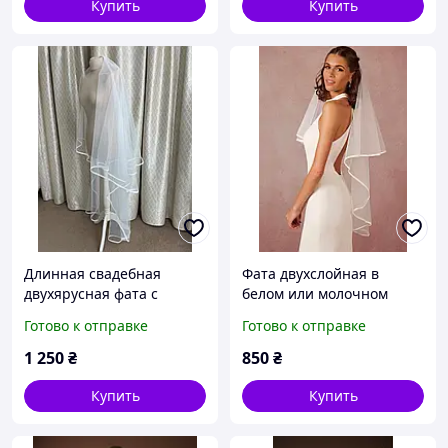
Купить
Купить
Длинная свадебная
Фата двухслойная в
двухярусная фата с
белом или молочном
мерцающим кантом
цвете с атласной лентой.
Готово к отправке
Готово к отправке
1 250
₴
850
₴
Купить
Купить