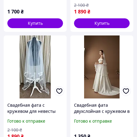
2 100
₴
1 700
₴
1 890
₴
Купить
Купить
Свадебная фата с
Свадебная фата
кружевом для невесты
двухслойная с кружевом в
длинная в молочном
молочном цвете
Готово к отправке
Готово к отправке
цвете.
2 100
₴
1 890
₴
1 350
₴