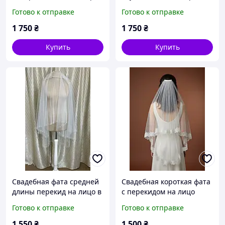
(под заказ цвета
длина 170см
Готово к отправке
Готово к отправке
молочный и белый)
1 750
₴
1 750
₴
Купить
Купить
Свадебная фата средней
Свадебная короткая фата
длины перекид на лицо в
с перекидом на лицо
молочном цвете
длина 100см
Готово к отправке
Готово к отправке
1 550
₴
1 500
₴