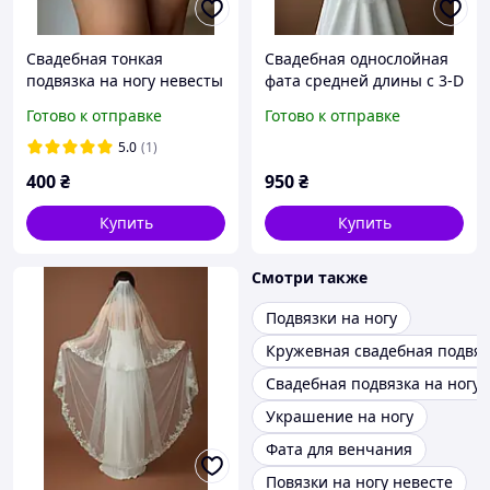
Свадебная тонкая
Свадебная однослойная
подвязка на ногу невесты
фата средней длины с 3-D
цветами в айворе цвете
Готово к отправке
Готово к отправке
5.0
(1)
400
₴
950
₴
Купить
Купить
Смотри также
Подвязки на ногу
Кружевная свадебная подвяз
Свадебная подвязка на ногу
Украшение на ногу
Фата для венчания
Повязки на ногу невесте