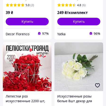
гирлянды)
5.0
(2)
4.8
(6)
39
₴
249
₴/комплект
Купить
Купить
97%
96%
Decor Florenco
Yatka
Лепестки роз
Искусственные розы
искусственные 2200 шт,
белые 8шт декор для
набор шелковых
дома композиции из