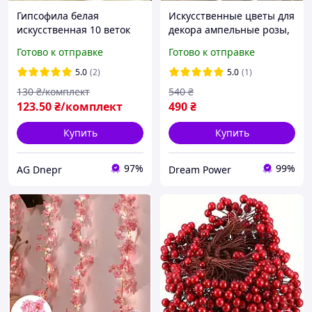
Гипсофила белая
Искусственные цветы для
искусственная 10 веток
декора ампельные розы,
букет
ветвь 175 см имеют
Готово к отправке
Готово к отправке
реалистичный вид
красные
5.0
(2)
5.0
(1)
130
₴/комплект
540
₴
123
.50
₴/комплект
490
₴
Купить
Купить
97%
99%
AG Dnepr
Dream Power