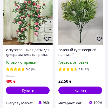
Искусственные цветы для
Зеленый куст"веерной
декора ампельные розы,
пальмы "
ветвь 175 см имеют
37см,искусственный куст
Готово к отправке
Готово к отправке
реалистичный вид
зелени
розовые
5.0
(9)
4.8
(17)
750
₴
490
₴
22
.50
₴
Купить
Купить
98%
100%
Everyday Market
Интернет магазин- Фантастический букет