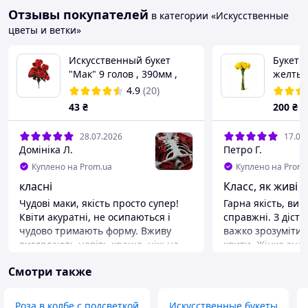
Отзывы покупателей
в категории «Искусственные
цветы и ветки»
Искусственный букет
Букет 
"Мак" 9 голов , 390мм ,
желтый
цвет - красный
декора
4.9
(20)
искусс
43
₴
200
₴
интерь
28.07.2026
17.07
Домініка Л.
Петро Г.
Куплено на Prom.ua
Куплено на Prom.
класні
Класс, як живі
Чудові маки, якість просто супер!
Гарна якість, ви
Квіти акуратні, не осипаються і
справжні. З діста
чудово тримають форму. Вживу
важко зрозуміти,
виглядають навіть краще, ніж на
квити. Жінка зна
фото — кольори яскраві та соковиті.
алієкспоессі, хот
Смотри также
Ідеально підійшли для створення
тут ціна плюс см
прикрас і декоративних
вийшла навіть д
композицій. Рекомендую!
Преимущества
Роза в колбе с подсветкой
Искусственные букеты