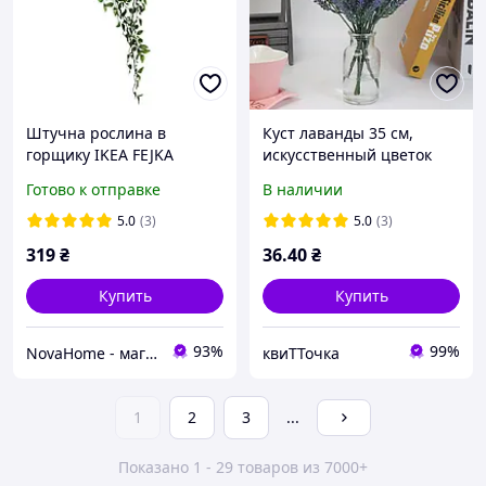
Штучна рослина в
Куст лаванды 35 см,
горщику IKEA FEJKA
искусственный цветок
ФЕЙКА 70 см 106.152.58
для оформления
Готово к отправке
В наличии
интерьера
5.0
(3)
5.0
(3)
319
₴
36
.40
₴
Купить
Купить
93%
99%
NovaHome - магазин товарів для дому і не тільки
квиТТочка
1
2
3
...
Показано 1 - 29 товаров из 7000+