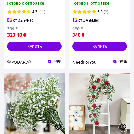
Готово к отправке
Готово к отправке
лепестков для декора,
цветов декоративные
День Валентина, свадьба
растения для интерьера
4.7
(11)
5.0
(2)
32
34
от
₴
/мес
от
₴
/мес
359
₴
680
₴
323
.10
₴
340
₴
Купить
Купить
99%
98%
💙PODARI💛
NeedForYou