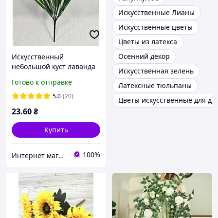
Искусственные Лианы
Искусственные цветы
Цветы из латекса
Осенний декор
Искусственный
небольшой куст лаванда
Искусственная зелень
с осокой
Готово к отправке
Латексные тюльпаны
33см"Синтивия",цвет
зеленый с фиолетовым
5.0
(20)
Цветы искусственные для де
23
.60
₴
Купить
100%
Интернет магазин- Фантастический букет