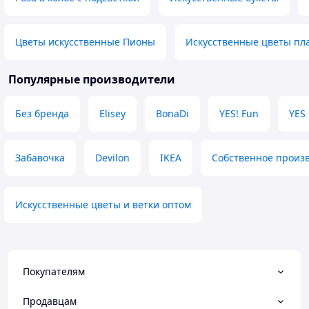
Якість
Недостатки
Термин відправк
Цветы искусственные Пионы
Искусственные цветы пл
відправив через 
Популярные производители
Без бренда
Elisey
BonaDi
YES! Fun
YES
Забавочка
Devilon
IKEA
Собственное произ
Искусственные цветы и ветки оптом
Покупателям
Продавцам