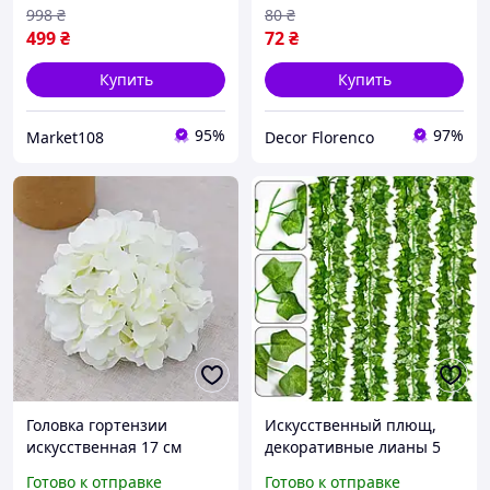
998
₴
80
₴
499
₴
72
₴
Купить
Купить
95%
97%
Market108
Decor Florenco
Головка гортензии
Искусственный плющ,
искусственная 17 см
декоративные лианы 5
Белая
шт - 10 метров (без
Готово к отправке
Готово к отправке