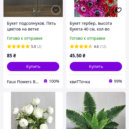
Букет подсолнухов. Пять
Букет гербер, высота
цветов на ветке
букета 40 см, кол-во
цветов 10 шт, d 7 см +
Готово к отправке
Готово к отправке
декор, ОТПРАВКА БЕЗ
ВЫБОРА ЦВЕТА,
5.0
(2)
4.6
(12)
искусственн
85
₴
45
.50
₴
Купить
Купить
100%
99%
Faux Flowers Boutique
квиТТочка