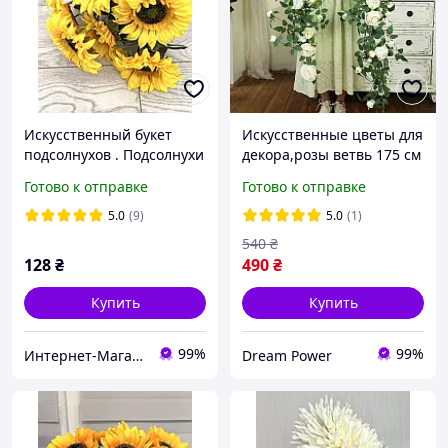
Искусственный букет
Искусственные цветы для
подсолнухов . Подсолнухи
декора,розы ветвь 175 см
декоративные ( 43 см , 7
Готово к отправке
Готово к отправке
цветков )
5.0
(9)
5.0
(1)
540
₴
128
₴
490
₴
Купить
Купить
99%
99%
Интернет-Магазин искусственных цветов Kvitochky
Dream Power