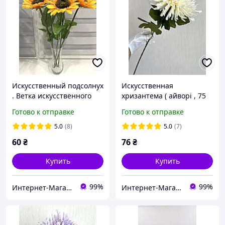
Искусственный подсолнух
Искусственная
. Ветка искусственного
хризантема ( айворі , 75
подсолнуха ( 60 см )
см )
Готово к отправке
Готово к отправке
5.0
(8)
5.0
(7)
60
₴
76
₴
Купить
Купить
99%
99%
Интернет-Магазин искусственных цветов Kvitochky
Интернет-Магазин искусственных цветов Kvitochky