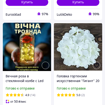
Купить
Купить
97%
99%
Eurosklad
LutikDeko
Вечная роза в
Головка гортензии
стеклянной колбе с Led
искусственная "Гигант" 20
подсветкой подарок
см Белая
Готово к отправке
Готово к отправке
ночник цветок розы под
стеклянным колпаком
4.9
(14)
5.0
(2)
21см
50
от
₴
/мес