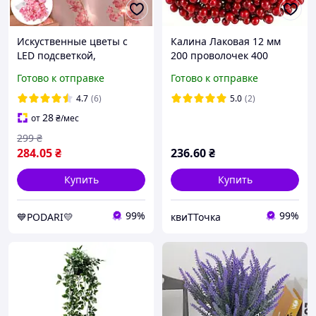
Искуственные цветы с
Калина Лаковая 12 мм
LED подсветкой,
200 проволочек 400
светодиодная гирлянда
ягодок цвет Бордо,
Готово к отправке
Готово к отправке
листья сакуры 2м на
диаметр ягодок 12 мм,
батарейках, розовая
упаковка 400 штук
4.7
(6)
5.0
(2)
28
от
₴
/мес
299
₴
284
.05
₴
236
.60
₴
Купить
Купить
99%
99%
💙PODARI💛
квиТТочка