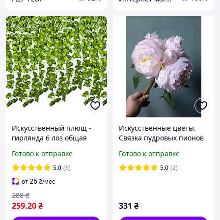
Искусственный плющ -
Искусственные цветы.
гирлянда 6 лоз общая
Связка пудровых пионов
длина 12.6 метров
PREMIUM 28 см
Готово к отправке
Готово к отправке
Gardlov (19733)
5.0
(6)
5.0
(2)
26
от
₴
/мес
288
₴
259
.20
₴
331
₴