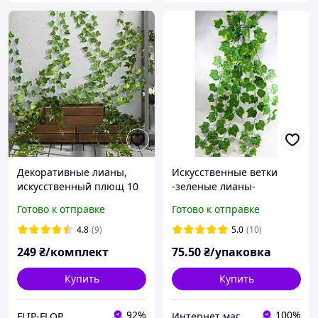
Декоративные лианы,
Искусственные ветки
искусственный плющ 10
-зеленые лианы-
метров
винограда-1 упаковка-5
Готово к отправке
Готово к отправке
веток, 95см (листья
зеленые с желтым )
4.8
(9)
5.0
(10)
249
₴/комплект
75
.50
₴/упаковка
Купить
Купить
92%
100%
FLIP-FLOP
Интернет магазин- Фантастический букет