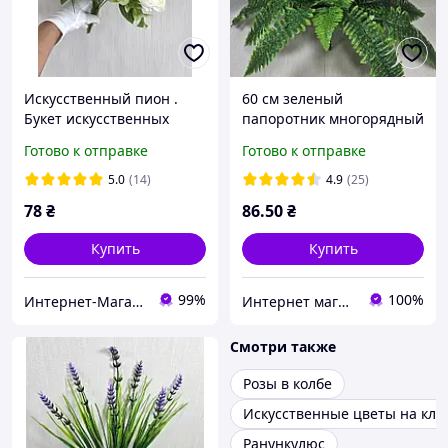
Искусственный пион .
60 см зеленый
Букет искусственных
папоротник многорядный
пионов ( 37 см )
искусственный,16
Готово к отправке
Готово к отправке
листьев
5.0
(14)
4.9
(25)
78
₴
86
.50
₴
Купить
Купить
99%
100%
Интернет-Магазин искусственных цветов Kvitochky
Интернет магазин- Фантастический букет
Смотри также
Розы в колбе
Искусственные цветы на кл
Ранункулюс