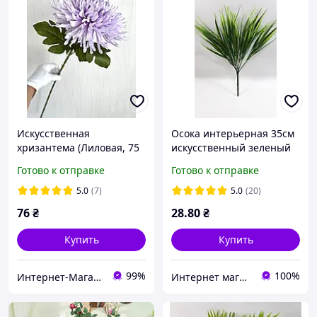
Искусственная
Осока интерьерная 35см
хризантема (Лиловая, 75
искусственный зеленый
см)
куст интерьерной травы
Готово к отправке
Готово к отправке
для озеленения
5.0
(7)
5.0
(20)
76
₴
28
.80
₴
Купить
Купить
99%
100%
Интернет-Магазин искусственных цветов Kvitochky
Интернет магазин- Фантастический букет