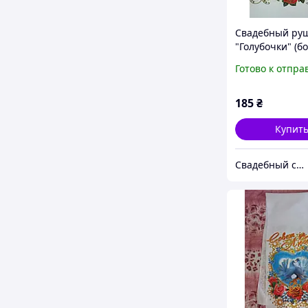
Свадебный ру
"Голубочки" (б
Готово к отпра
185
₴
Купит
Свадебный салон "ПРИНЦЕССА"