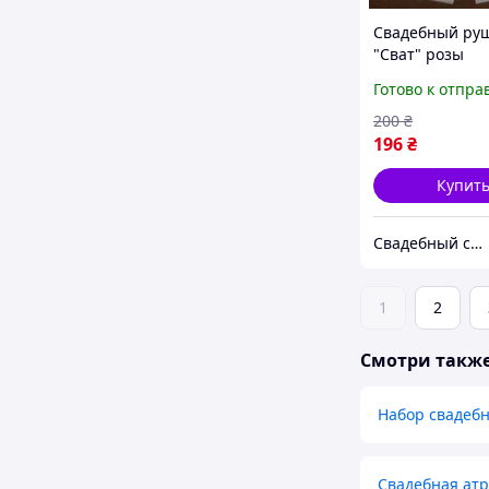
Свадебный ру
"Сват" розы
Готово к отпра
200
₴
196
₴
Купит
Свадебный салон "ПРИНЦЕССА"
1
2
Смотри такж
Набор свадеб
Свадебная ат