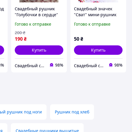
од
Свадебный рушник
Свадебный значек
"Голубочки в сердце"
"Сват" мини-рушник
(росс.надпись)
Готово к отправке
Готово к отправке
200
₴
190
₴
50
₴
Купить
Купить
8%
98%
98%
Свадебный салон "ПРИНЦЕССА"
Свадебный салон "ПРИНЦЕССА"
ый рушник под ноги
Рушник под хлеб
ия
Свадебные рушники вышитые