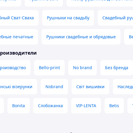
бный Сват-Сваха
Рушныки на свадьбу
Свадебный ру
ебные печатные
Рушники свадебные и обрядовые
В
производители
производство
Bello-print
No brand
Без бренда
нські візерунки
Nobrand
Світ вишивки
Наслед
Bonita
Слобожанка
VIP-LENTA
Betis