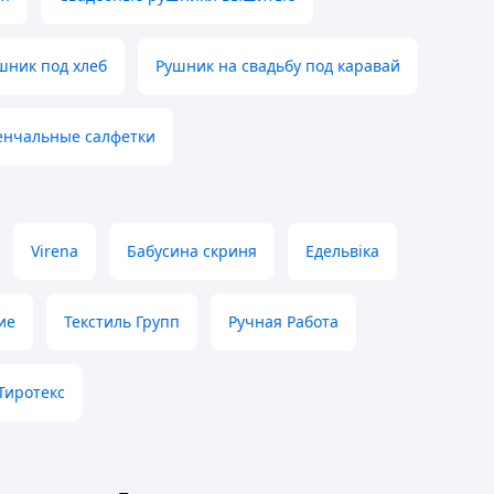
шник под хлеб
Рушник на свадьбу под каравай
енчальные салфетки
Virena
Бабусина скриня
Едельвіка
ие
Текстиль Групп
Ручная Работа
Тиротекс