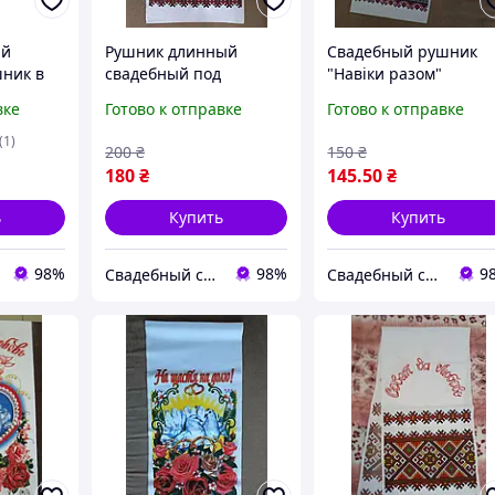
ий
Рушник длинный
Свадебный рушник
ник в
свадебный под
"Навіки разом"
ттенках
каравай "Хліб сіль"
вке
Готово к отправке
Готово к отправке
(1)
200
₴
150
₴
180
₴
145
.50
₴
ь
Купить
Купить
98%
98%
9
Свадебный салон "ПРИНЦЕССА"
Свадебный салон "ПРИНЦЕССА"