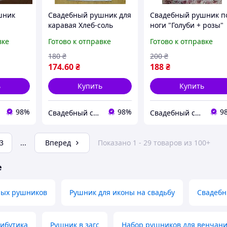
шник
Свадебный рушник для
Свадебный рушник п
каравая Хлеб-соль
ноги "Голуби + розы"
"Колоски"
(рос.мова)
вке
Готово к отправке
Готово к отправке
(рос.надпись)
180
₴
200
₴
174
.60
₴
188
₴
ь
Купить
Купить
98%
98%
9
Свадебный салон "ПРИНЦЕССА"
Свадебный салон "ПРИНЦЕССА"
3
...
Вперед
Показано 1 - 29 товаров из 100+
е
ных рушников
Рушник для иконы на свадьбу
Свадебн
рибутика
Рушник в загс
Набор рушников для венчан