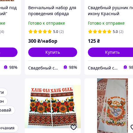
ный под
Венчальный набор для
Свадебный рушник п
кий"
проведения обряда
икону Красный
венчания (цвета - в
вке
Готово к отправке
Готово к отправке
ассорт.)
(4)
5.0
(2)
5.0
(2)
300
₴/набор
125
₴
ь
Купить
Купить
98%
98%
9
Свадебный салон "ПРИНЦЕССА"
Свадебный салон "ПРИНЦЕССА"
ги
он
равай
енчания