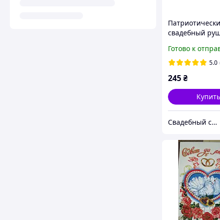
Патриотическ
свадебный руш
сине-желтых о
Готово к отпра
5.0
245
₴
Купит
Свадебный салон "ПРИНЦЕССА"