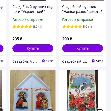
од
Свадебный рушник под
Свадебный рушник
ноги "Украинский"
"Навіки разом" золотой
красный
глиттер - для
Готово к отправке
Готово к отправке
связывания рук или -
под икону
5.0
(1)
5.0
(1)
235
₴
200
₴
Купить
Купить
8%
98%
98%
Свадебный салон "ПРИНЦЕССА"
Свадебный салон "ПРИНЦЕССА"