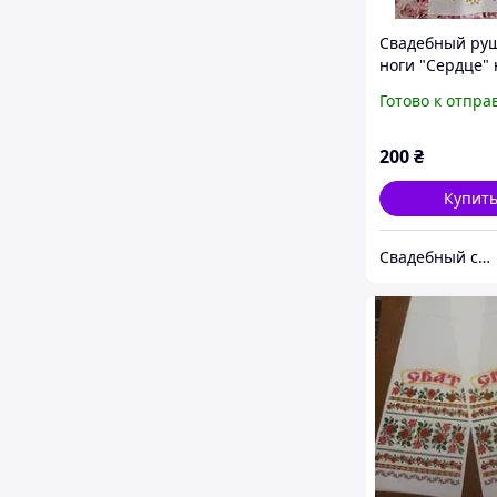
Свадебный ру
ноги "Сердце" 
русск.языке
Готово к отпра
200
₴
Купит
Свадебный салон "ПРИНЦЕССА"