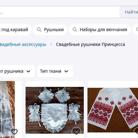
Найти
 под каравай
Рушныки
Наборы для венчания
вадебные аксессуары
Свадебные рушники Принцесса
ип рушника
Тип ткани