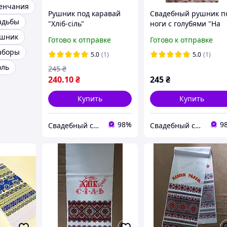
венчания
Рушник под каравай
Свадебный рушник п
адьбы
"Хліб-сіль"
ноги с голубями "На
Праздничный
щастя на долю"
ушник
Готово к отправке
Готово к отправке
аборы
5.0
(1)
5.0
(1)
оль
245
₴
240
.10
₴
245
₴
Купить
Купить
98%
9
Свадебный салон "ПРИНЦЕССА"
Свадебный салон "ПРИНЦЕССА"