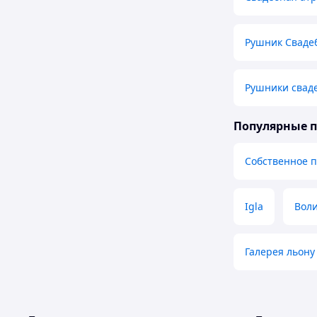
Рушник Сваде
Рушники свад
Популярные 
Собственное 
Igla
Воли
Галерея льону