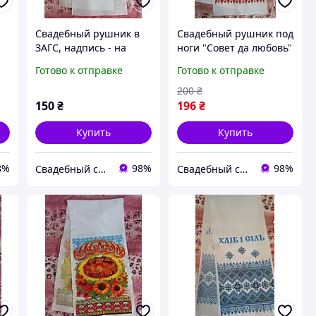
Свадебный рушник в
Свадебный рушник под
ЗАГС, надпись - на
ноги "Совет да любовь"
русск.языке
столовый (русск.)
Готово к отправке
Готово к отправке
200
₴
150
₴
196
₴
Купить
Купить
8%
98%
98%
Свадебный салон "ПРИНЦЕССА"
Свадебный салон "ПРИНЦЕССА"