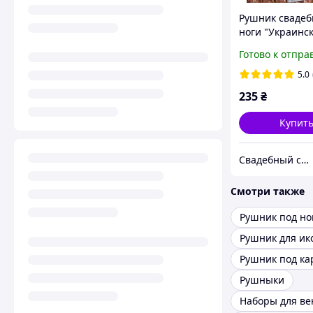
Рушник свадеб
ноги "Украинс
синий
Готово к отпра
5.0
235
₴
Купит
Свадебный салон "ПРИНЦЕССА"
Смотри также
Рушник под но
Рушник для ик
Рушник под ка
Рушныки
Наборы для в