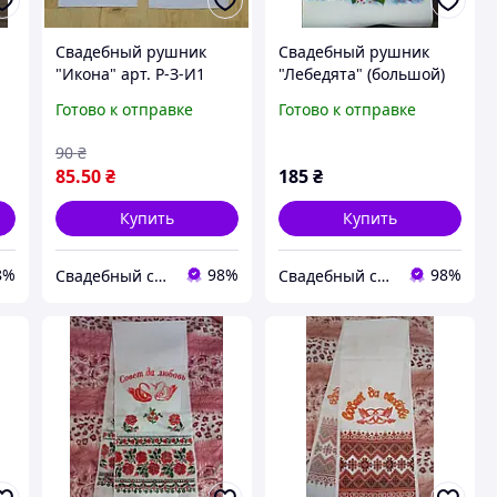
Свадебный рушник
Свадебный рушник
"Икона" арт. Р-З-И1
"Лебедята" (большой)
русс. надпись
Готово к отправке
Готово к отправке
90
₴
85
.50
₴
185
₴
Купить
Купить
8%
98%
98%
Свадебный салон "ПРИНЦЕССА"
Свадебный салон "ПРИНЦЕССА"