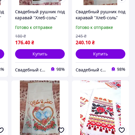
од
Свадебный рушник под
Свадебный рушник под
"
каравай "Хлеб-соль"
каравай "Хлеб-соль"
(подсолнух) на
синий
Готово к отправке
Готово к отправке
русск.языке
180
₴
245
₴
176
.40
₴
240
.10
₴
Купить
Купить
8%
98%
98%
Свадебный салон "ПРИНЦЕССА"
Свадебный салон "ПРИНЦЕССА"