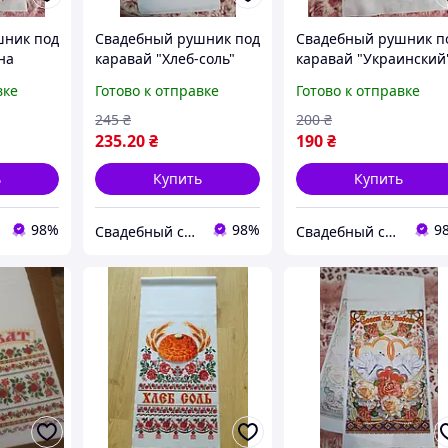
шник под
Свадебный рушник под
Свадебный рушник п
на
каравай "Хлеб-соль"
каравай "Украинский
красный
русск.язык
вке
Готово к отправке
Готово к отправке
245
₴
200
₴
235
.20
₴
190
₴
ь
Купить
Купить
98%
98%
9
Свадебный салон "ПРИНЦЕССА"
Свадебный салон "ПРИНЦЕССА"