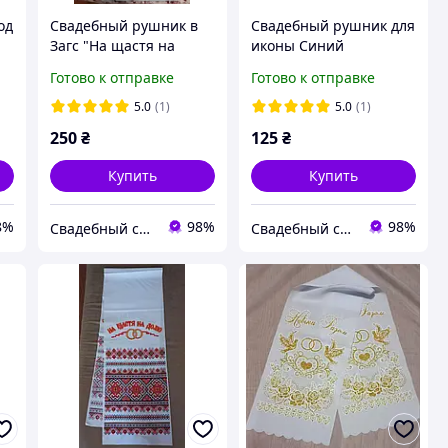
од
Свадебный рушник в
Свадебный рушник для
Загс "На щастя на
иконы Синий
долю" 2 м
Готово к отправке
Готово к отправке
5.0
(1)
5.0
(1)
250
₴
125
₴
Купить
Купить
8%
98%
98%
Свадебный салон "ПРИНЦЕССА"
Свадебный салон "ПРИНЦЕССА"