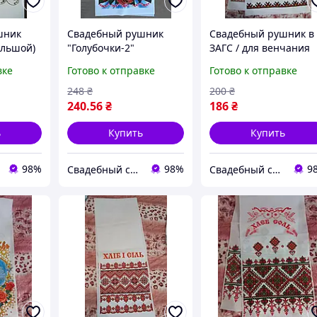
шник
Свадебный рушник
Свадебный рушник в
ольшой)
"Голубочки-2"
ЗАГС / для венчания
(большой) укр.яз
"Совет да любовь"
вке
Готово к отправке
Готово к отправке
(росс.надпись)
248
₴
200
₴
240
.56
₴
186
₴
ь
Купить
Купить
98%
98%
9
Свадебный салон "ПРИНЦЕССА"
Свадебный салон "ПРИНЦЕССА"