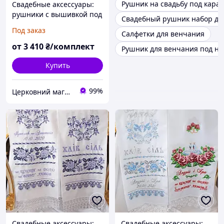
Рушник на свадьбу под кара
Свадебные аксессуары:
рушники с вышивкой под
Свадебный рушник набор д
каравай и под ноги №149
Под заказ
Салфетки для венчания
от
3 410
₴/комплект
Рушник для венчания под но
Купить
99%
Церковний магазин "Трикірій"
Свадебные аксессуары:
Свадебные аксессуары: