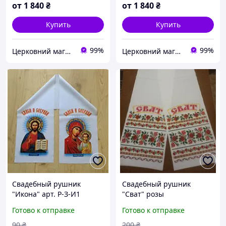
от
1 840
₴
от
1 840
₴
Купить
Купить
99%
99%
Церковний магазин "Трикірій"
Церковний магазин "Трикірій"
Свадебный рушник
Свадебный рушник
"Икона" арт. Р-З-И1
"Сват" розы
Готово к отправке
Готово к отправке
90
₴
200
₴