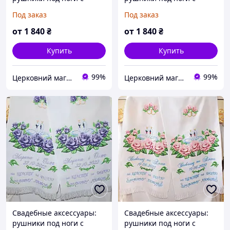
вышивкой №160
вышивкой №181
Под заказ
Под заказ
от
1 840
₴
от
1 840
₴
Купить
Купить
99%
99%
Церковний магазин "Трикірій"
Церковний магазин "Трикірій"
Свадебные аксессуары:
Свадебные аксессуары:
рушники под ноги с
рушники под ноги с