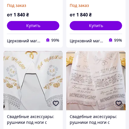
вышивкой №202
вышивкой №223
Под заказ
Под заказ
от
1 840
₴
от
1 840
₴
Купить
Купить
99%
99%
Церковний магазин "Трикірій"
Церковний магазин "Трикірій"
Свадебные аксессуары:
Свадебные аксессуары:
рушники под ноги с
рушники под ноги с
вышивкой №244
вышивкой №265