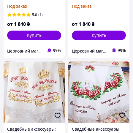
вышивкой №76
вышивкой №97
Под заказ
Под заказ
5.0
(1)
от
1 840
₴
от
1 840
₴
Купить
Купить
99%
99%
Церковний магазин "Трикірій"
Церковний магазин "Трикірій"
Свадебные аксессуары:
Свадебные аксессуары: