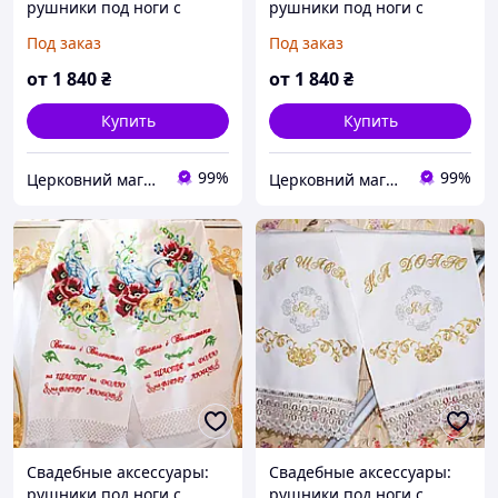
рушники под ноги с
рушники под ноги с
вышивкой №118
вышивкой №139
Под заказ
Под заказ
от
1 840
₴
от
1 840
₴
Купить
Купить
99%
99%
Церковний магазин "Трикірій"
Церковний магазин "Трикірій"
Свадебные аксессуары:
Свадебные аксессуары:
рушники под ноги с
рушники под ноги с