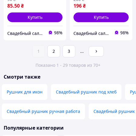
85
.50
₴
196
₴
Купить
Купить
98%
98%
Свадебный салон "ПРИНЦЕССА"
Свадебный салон "ПРИНЦЕССА"
1
2
3
...
Показано 1 - 29 товаров из 70+
Смотри также
Рушник для икон
Свадебный рушник под хлеб
Ру
Свадебный рушник ручная работа
Свадебный рушник 
Популярные категории