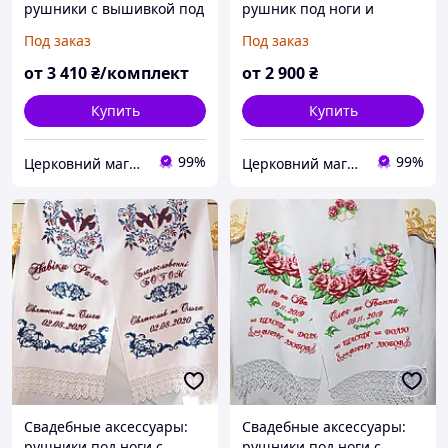
рушники с вышивкой под
рушник под ноги и
каравай и под ноги №212
рушник для завязывания
Под заказ
Под заказ
рук с вышивкой №13
от
3 410
₴/комплект
от
2 900
₴
Купить
Купить
99%
99%
Церковний магазин "Трикірій"
Церковний магазин "Трикірій"
Свадебные аксессуары:
Свадебные аксессуары:
рушники под ноги с
рушники под ноги с