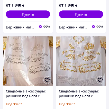
от
1 840
₴
от
1 840
₴
Купить
Купить
99%
99%
Церковний магазин "Трикірій"
Церковний магазин "Трикірій"
Свадебные аксессуары:
Свадебные аксессуары:
рушники под ноги с
рушники под ноги с
вышивкой №370
вышивкой №391
Под заказ
Под заказ