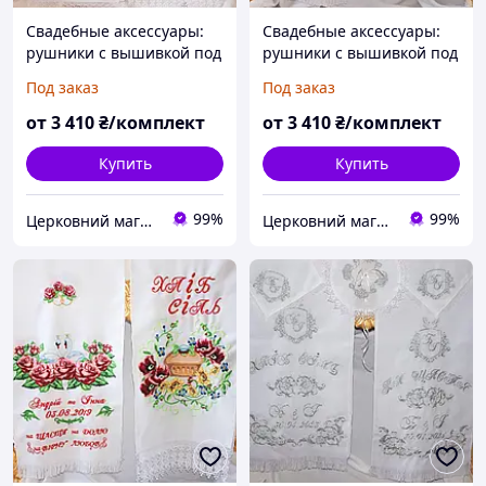
Свадебные аксессуары:
Свадебные аксессуары:
рушники с вышивкой под
рушники с вышивкой под
каравай и под ноги №65
каравай и под ноги №86
Под заказ
Под заказ
от
3 410
₴/комплект
от
3 410
₴/комплект
Купить
Купить
99%
99%
Церковний магазин "Трикірій"
Церковний магазин "Трикірій"