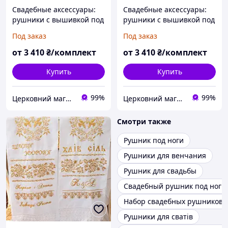
Свадебные аксессуары:
Свадебные аксессуары:
рушники с вышивкой под
рушники с вышивкой под
каравай и под ноги №107
каравай и под ноги №128
Под заказ
Под заказ
от
3 410
₴/комплект
от
3 410
₴/комплект
Купить
Купить
99%
99%
Церковний магазин "Трикірій"
Церковний магазин "Трикірій"
Смотри также
Рушник под ноги
Рушники для венчания
Рушник для свадьбы
Свадебный рушник под ноги
Набор свадебных рушников
Рушники для сватів