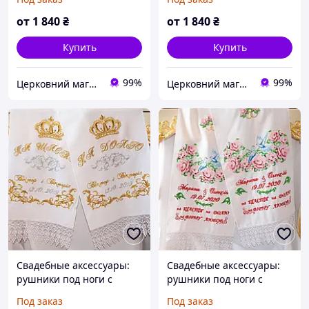
от
1 840
₴
от
1 840
₴
Купить
Купить
99%
99%
Церковний магазин "Трикірій"
Церковний магазин "Трикірій"
Свадебные аксессуары:
Свадебные аксессуары:
рушники под ноги с
рушники под ноги с
вышивкой №328
вышивкой №349
Под заказ
Под заказ