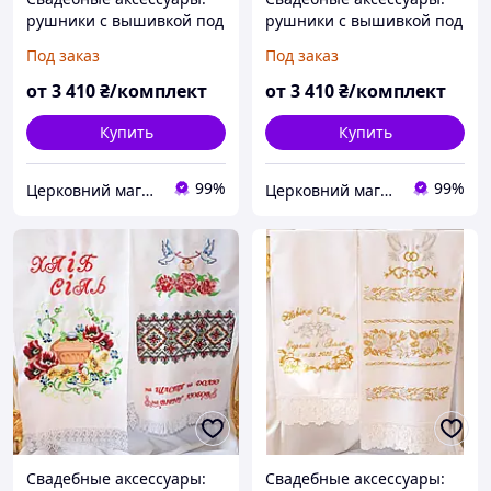
рушники с вышивкой под
рушники с вышивкой под
каравай и под ноги №170
каравай и под ноги №191
Под заказ
Под заказ
от
3 410
₴/комплект
от
3 410
₴/комплект
Купить
Купить
99%
99%
Церковний магазин "Трикірій"
Церковний магазин "Трикірій"
Свадебные аксессуары:
Свадебные аксессуары: