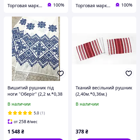
100%
100%
Торговая марка "Світ вишивки" Рівненський виробник вишитих виробів
Торговая марка "Світ вишивки" Рівненський виробник вишитих виробів
Вишитий рушник під
Тканий весільний рушник
ноги "Оберіг" (2,2 м.*0,38
(2,40м.*0,36м.)
м.)
В наличии
В наличии
5.0
(1)
258
от
₴
/мес
1 548
₴
378
₴