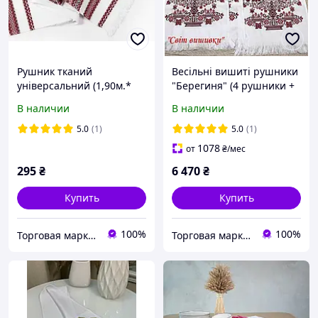
Рушник тканий
Весільні вишиті рушники
універсальний (1,90м.*
"Берегиня" (4 рушники +
0,36м.)
1серветка + стрічка на
В наличии
В наличии
Євангеліє + стрічка на
Ікону))
5.0
(1)
5.0
(1)
1078
от
₴
/мес
295
₴
6 470
₴
Купить
Купить
100%
100%
Торговая марка "Світ вишивки" Рівненський виробник вишитих виробів
Торговая марка "Світ вишивки" Рівненський виробник вишитих виробів