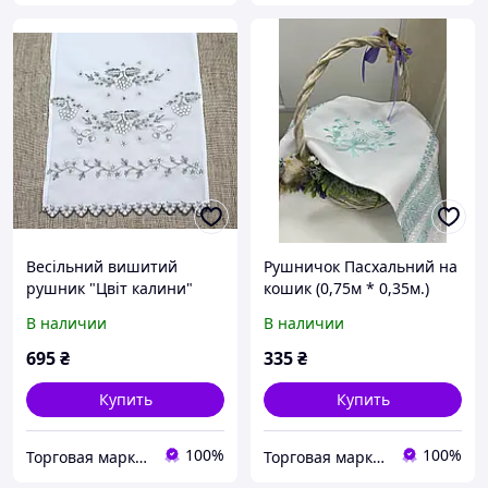
Весільний вишитий
Рушничок Пасхальний на
рушник "Цвіт калини"
кошик (0,75м * 0,35м.)
(1,5м.*0,38м.)
В наличии
В наличии
695
₴
335
₴
Купить
Купить
100%
100%
Торговая марка "Світ вишивки" Рівненський виробник вишитих виробів
Торговая марка "Світ вишивки" Рівненський виробник вишитих виробів