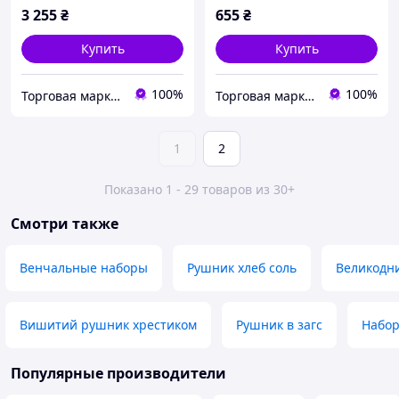
3 255
₴
655
₴
Купить
Купить
100%
100%
Торговая марка "Світ вишивки" Рівненський виробник вишитих виробів
Торговая марка "Світ вишивки" Рівненський виробник вишитих виробів
1
2
Показано 1 - 29 товаров из 30+
Смотри также
Венчальные наборы
Рушник хлеб соль
Великодн
Вишитий рушник хрестиком
Рушник в загс
Набор
Популярные производители