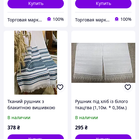
Купить
Купить
100%
100%
Торговая марка "Світ вишивки" Рівненський виробник вишитих виробів
Торговая марка "Світ вишивки" Рівненський виробник вишитих виробів
Тканий рушник з
Рушник під хліб із білого
блакитною вишивкою
ткацтва (1,10м. * 0,36м.)
(2,40 м.*0,36 м.)
В наличии
В наличии
378
₴
295
₴