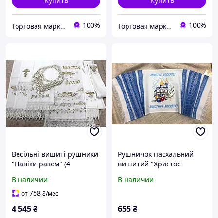
Купить
Купить
100%
100%
Торговая марка "Світ вишивки" Рівненський виробник вишитих виробів
Торговая марка "Світ вишивки" Рівненський виробник вишитих виробів
Весільні вишиті рушники
Рушничок пасхальний
"Навіки разом" (4
вишитий "Христос
рушники + 5 серветок +
Воскрес" (0,8м*0,35м.)
В наличии
В наличии
стрічка на Євангеліє +
стрічка на Ікону))
758
от
₴
/мес
4 545
₴
655
₴