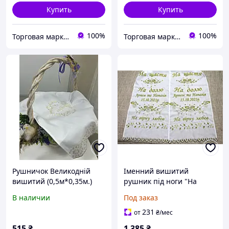
Купить
Купить
100%
100%
Торговая марка "Світ вишивки" Рівненський виробник вишитих виробів
Торговая марка "Світ вишивки" Рівненський виробник вишитих виробів
Рушничок Великодній
Іменний вишитий
вишитий (0,5м*0,35м.)
рушник під ноги "На
вірну любов" (2,10*0,38м.)
В наличии
Под заказ
231
от
₴
/мес
515
₴
1 385
₴