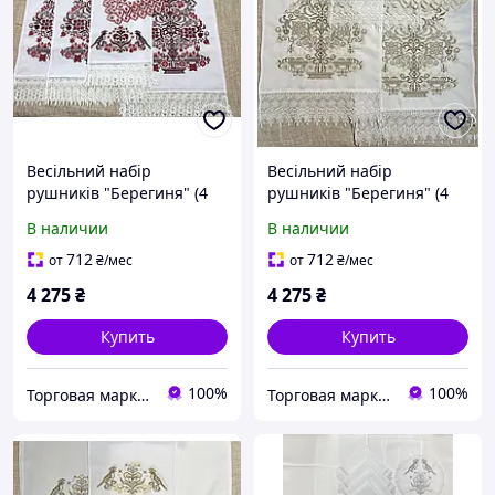
Весільний набір
Весільний набір
рушників "Берегиня" (4
рушників "Берегиня" (4
рушники + 5 серветок)
рушники + 5 серветок)
В наличии
В наличии
712
712
от
₴
/мес
от
₴
/мес
4 275
₴
4 275
₴
Купить
Купить
100%
100%
Торговая марка "Світ вишивки" Рівненський виробник вишитих виробів
Торговая марка "Світ вишивки" Рівненський виробник вишитих виробів