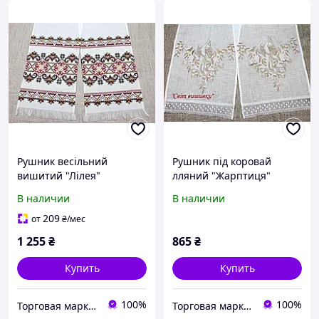
Рушник весільний
Рушник під коровай
вишитий "Лілея"
лляний "Жарптиця"
(2,0м.*0,28м.)
(1,6м.*0,38м.)
В наличии
В наличии
209
от
₴
/мес
1 255
₴
865
₴
Купить
Купить
100%
100%
Торговая марка "Світ вишивки" Рівненський виробник вишитих виробів
Торговая марка "Світ вишивки" Рівненський виробник вишитих виробів