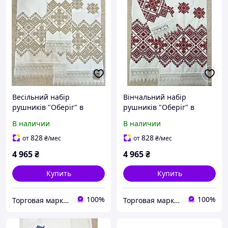
Весільний набір
Вінчальний набір
рушників "Оберіг" в
рушників "Оберіг" в
ніжних бежевих кольорах
червоно-бордових
В наличии
В наличии
(4 рушники)
кольорах (4 рушники)
828
828
от
₴
/мес
от
₴
/мес
4 965
₴
4 965
₴
Купить
Купить
100%
100%
Торговая марка "Світ вишивки" Рівненський виробник вишитих виробів
Торговая марка "Світ вишивки" Рівненський виробник вишитих виробів