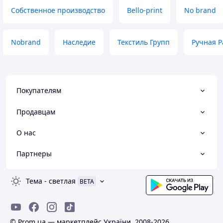
Собственное производство
Bello-print
No brand
Nobrand
Наследие
Текстиль Групп
Ручная Р
Покупателям
Продавцам
О нас
Партнеры
Тема
-
светлая
BETA
© Prom.ua — маркетплейс України, 2008-2026