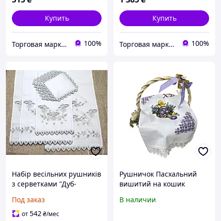
Купить
Купить
100%
100%
Торговая марка "Світ вишивки" Рівненський виробник вишитих виробів
Торговая марка "Світ вишивки" Рівненський виробник вишитих виробів
Набір весільних рушників
Рушничок Пасхальний
з серветками "Дуб-
вишитий на кошик
калинка" (люрекс) (4
(0,60м. * 0,34м.)
Под заказ
В наличии
рушники + 4 салфетки)
542
от
₴
/мес