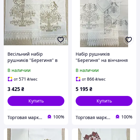
Весільний набір
Набір рушників
рушників "Берегиня" в
"Берегиня" на вінчання
бежевих кольорах (4
(4 рушники + 5 серветок +
В наличии
В наличии
рушники)
стрічка)
571
866
от
₴
/мес
от
₴
/мес
3 425
₴
5 195
₴
Купить
Купить
100%
100%
Торговая марка "Світ вишивки" Рівненський виробник вишитих виробів
Торговая марка "Світ вишивки" Рівненський виробник вишитих виробів