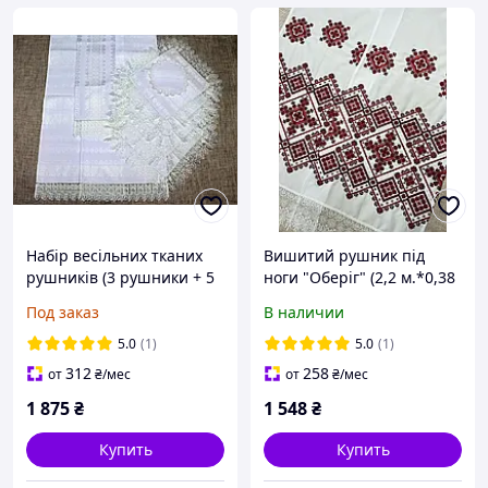
Набір весільних тканих
Вишитий рушник під
рушників (3 рушники + 5
ноги "Оберіг" (2,2 м.*0,38
серветок )
м.)
Под заказ
В наличии
5.0
(1)
5.0
(1)
312
258
от
₴
/мес
от
₴
/мес
1 875
₴
1 548
₴
Купить
Купить