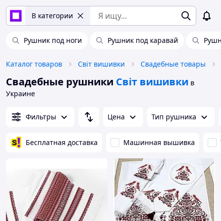
В категории
Рушник под ноги
Рушник под каравай
Руш
Каталог товаров
Світ вишивки
Свадебные товары
Свадебные рушники
Світ вишивки
в
Украине
Фильтры
Цена
Тип рушника
Бесплатная доставка
Машинная вышивка