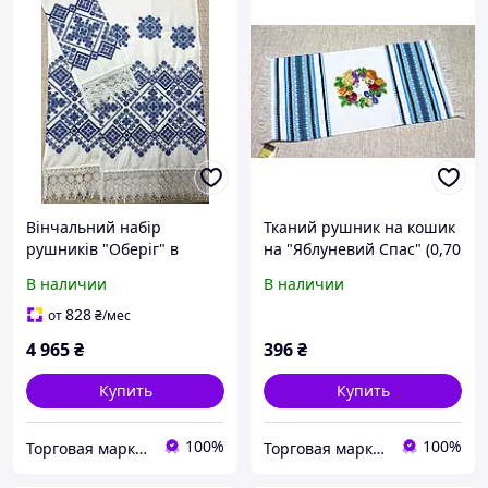
Вінчальний набір
Тканий рушник на кошик
рушників "Оберіг" в
на "Яблуневий Спас" (0,70
блакитно-синіх кольорах
м. * 0,35 м.)
В наличии
В наличии
(4 рушники)
828
от
₴
/мес
4 965
₴
396
₴
Купить
Купить
100%
100%
Торговая марка "Світ вишивки" Рівненський виробник вишитих виробів
Торговая марка "Світ вишивки" Рівненський виробник вишитих виробів