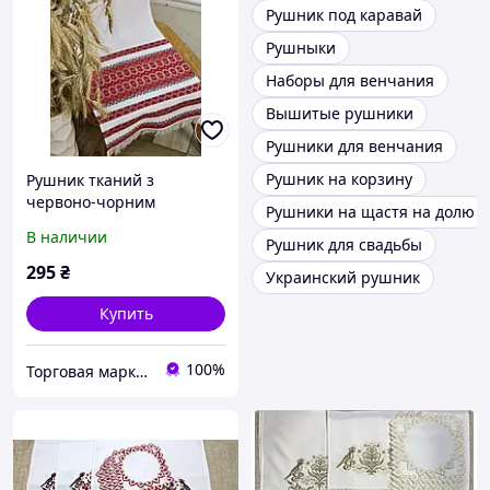
Рушник под каравай
Рушныки
Наборы для венчания
Вышитые рушники
Рушники для венчания
Рушник на корзину
Рушник тканий з
червоно-чорним
Рушники на щастя на долю
орнаментом (1,80м.*
В наличии
Рушник для свадьбы
0,36м.)
295
₴
Украинский рушник
Купить
100%
Торговая марка "Світ вишивки" Рівненський виробник вишитих виробів