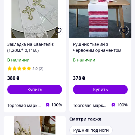
Закладка на Євангеліє
Рушник тканий з
(1,20м.* 0,11м.)
червоним орнаментом
(2,40м.* 0,36м.)
В наличии
В наличии
5.0
(2)
380
₴
378
₴
Купить
Купить
100%
100%
Торговая марка "Світ вишивки" Рівненський виробник вишитих виробів
Торговая марка "Світ вишивки" Рівненський виробник вишитих виробів
Смотри также
Рушник под ноги