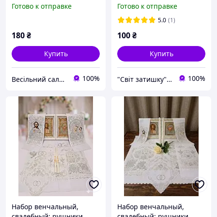
"Хліб Сіль"
"Лики"
Готово к отправке
Готово к отправке
5.0
(1)
180
₴
100
₴
Купить
Купить
100%
100%
Весільний салон «Ніколь»
"Світ затишку" интернет-магазин текстиля и швейной фурнитуры
Набор венчальный,
Набор венчальный,
свадебный: рушники,
свадебный: рушники,