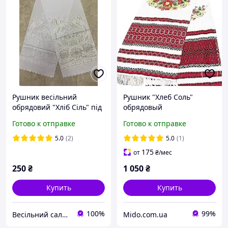
Рушник весільний
Рушник "Хлеб Соль"
обрядовий "Хліб Сіль" під
обрядовый
коровай із срібним
Готово к отправке
Готово к отправке
напиленням
5.0
(2)
5.0
(1)
175
от
₴
/мес
250
₴
1 050
₴
Купить
Купить
100%
99%
Весільний салон «Ніколь»
Mido.com.ua