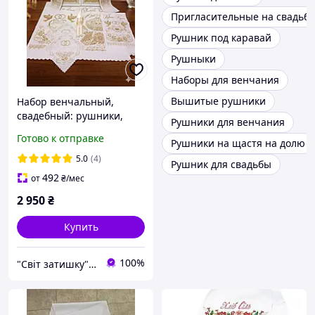
Пригласительные на свадьбу
Рушник под каравай
Рушныки
Наборы для венчания
Вышитые рушники
Набор венчальный,
свадебный: рушники,
Рушники для венчания
иконы, свечи.
Готово к отправке
Рушники на щастя на долю
5.0
(4)
Рушник для свадьбы
492
от
₴
/мес
2 950
₴
Купить
100%
"Світ затишку" интернет-магазин текстиля и швейной фурнитуры