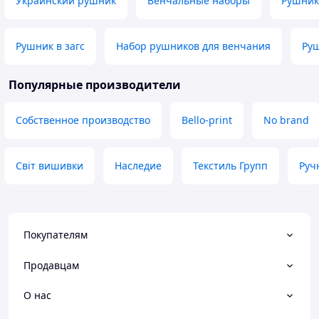
Украинский рушник
Венчальные наборы
Рушник
Рушник в загс
Набор рушников для венчания
Руш
Популярные производители
Собственное производство
Bello-print
No brand
Світ вишивки
Наследие
Текстиль Групп
Руч
Покупателям
Продавцам
О нас