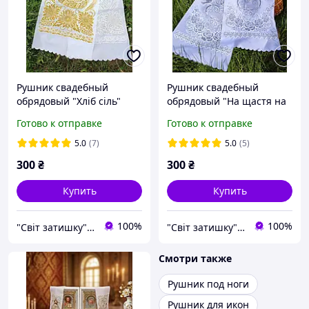
Рушник свадебный
Рушник свадебный
обрядовый "Хліб сіль"
обрядовый "На щастя на
долю"
Готово к отправке
Готово к отправке
5.0
(7)
5.0
(5)
300
₴
300
₴
Купить
Купить
100%
100%
"Світ затишку" интернет-магазин текстиля и швейной фурнитуры
"Світ затишку" интернет-магазин текстиля и швейной фурнитуры
Смотри также
Рушник под ноги
Рушник для икон