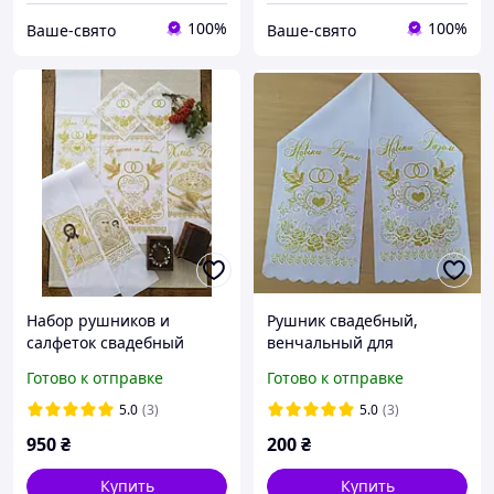
100%
100%
Ваше-свято
Ваше-свято
Набор рушников и
Рушник свадебный,
салфеток свадебный
венчальный для
венчальный.
перевязки рук "Навіки
Готово к отправке
Готово к отправке
разом"
5.0
(3)
5.0
(3)
950
₴
200
₴
Купить
Купить