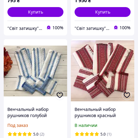
795
₴
1 950
₴
Купить
Купить
100%
100%
"Світ затишку" интернет-магазин текстиля и швейной фурнитуры
"Світ затишку" интернет-магазин текстиля и швейной фурнитуры
Венчальный набор
Венчальный набор
рушников голубой
рушников красный
"Барвинок 7" 7 позиций:
"Калина 7" 7 позиций: 2
Под заказ
В наличии
2 рушники на иконы, 1
рушники на иконы, 1 для
для рук, 4 салфетки
рук, 4 салфетки
5.0
(2)
5.0
(1)