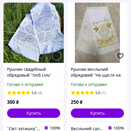
Рушник свадебный
Рушник весільний
обрядовый "Хліб сіль"
обрядовий "На щастя на
долю" у РАЦС, на
Готово к отправке
Готово к отправке
вінчання із золотим
напиленням
5.0
(4)
5.0
(1)
300
₴
250
₴
Купить
Купить
100%
100%
"Світ затишку" интернет-магазин текстиля и швейной фурнитуры
Весільний салон «Ніколь»