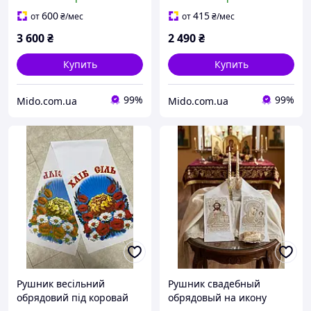
600
415
от
₴
/мес
от
₴
/мес
3 600
₴
2 490
₴
Купить
Купить
99%
99%
Mido.com.ua
Mido.com.ua
Рушник весільний
Рушник свадебный
обрядовий під коровай
обрядовый на икону