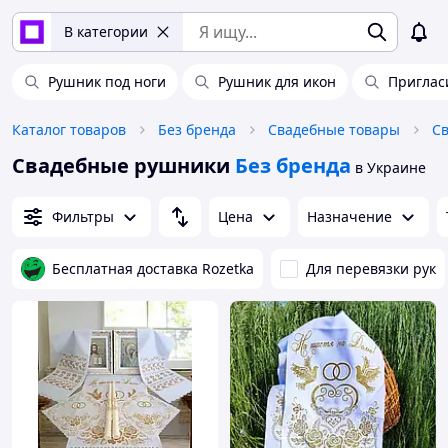
В категории
Рушник под ноги
Рушник для икон
Приглас
Каталог товаров
Без бренда
Свадебные товары
Св
Свадебные рушники
Без бренда
в Украине
Фильтры
Цена
Назначение
Бесплатная доставка Rozetka
Для перевязки рук