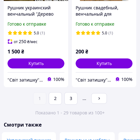
Рушник украинский
Рушник свадебный,
венчальный "Дерево
венчальный для
жизни"
перевязки рук "Навіки
Готово к отправке
Готово к отправке
разом"
5.0
(1)
5.0
(1)
250
от
₴
/мес
1 500
₴
200
₴
Купить
Купить
100%
100%
"Світ затишку" интернет-магазин текстиля и швейной фурнитуры
"Світ затишку" интернет-магазин текстиля и швейной фурнитуры
1
2
3
...
Показано 1 - 29 товаров из 100+
Смотри также