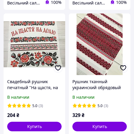
100%
100%
Весільний салон «Ніколь»
Весільний салон «Ніколь»
Свадебный рушник
Рушник тканный
печатный "На щастя, на
украинский обрядовый
долю" розы 150*35 см
красный 170см
В наличии
В наличии
5.0
(3)
5.0
(3)
204
₴
329
₴
Купить
Купить