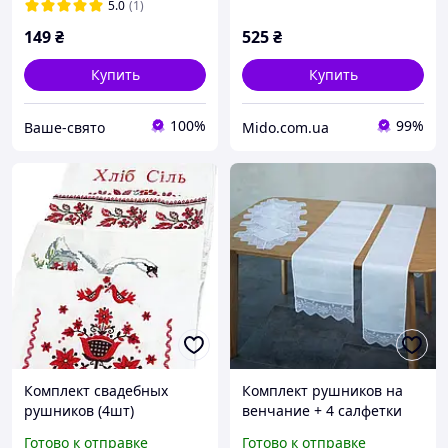
5.0
(1)
149
₴
525
₴
Купить
Купить
100%
99%
Ваше-свято
Mido.com.ua
Комплект свадебных
Комплект рушников на
рушников (4шт)
венчание + 4 салфетки
Готово к отправке
Готово к отправке