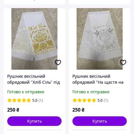
Рушник весільний
Рушник весільний
обрядовий "Хліб Сіль" під
обрядовий "На щастя на
коровай із золотим
долю" у РАЦС, на
Готово к отправке
Готово к отправке
напиленням
вінчання із срібним
напиленням
5.0
(1)
5.0
(1)
250
₴
250
₴
Купить
Купить