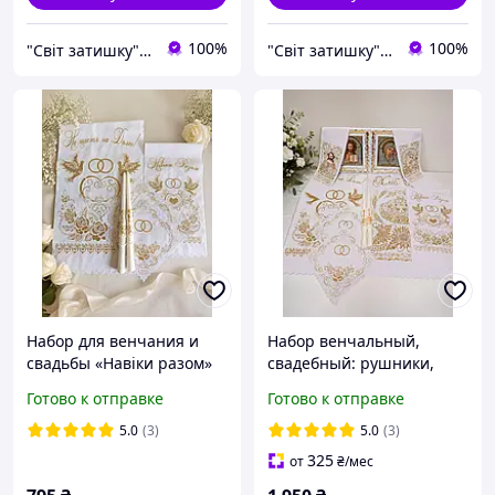
100%
100%
"Світ затишку" интернет-магазин текстиля и швейной фурнитуры
"Світ затишку" интернет-магазин текстиля и швейной фурнитуры
Набор для венчания и
Набор венчальный,
свадьбы «Навіки разом»
свадебный: рушники,
иконы, свечи.
Готово к отправке
Готово к отправке
5.0
(3)
5.0
(3)
325
от
₴
/мес