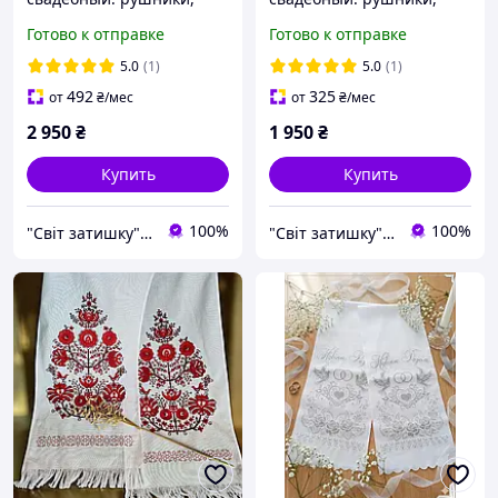
иконы, свечи.
иконы, свечи.
Готово к отправке
Готово к отправке
5.0
(1)
5.0
(1)
492
325
от
₴
/мес
от
₴
/мес
2 950
₴
1 950
₴
Купить
Купить
100%
100%
"Світ затишку" интернет-магазин текстиля и швейной фурнитуры
"Світ затишку" интернет-магазин текстиля и швейной фурнитуры