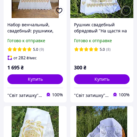
Набор венчальный,
Рушник свадебный
свадебный: рушники,
обрядовый "На щастя на
иконы, свечи.
долю"
Готово к отправке
Готово к отправке
5.0
(9)
5.0
(8)
282
от
₴
/мес
1 695
₴
300
₴
Купить
Купить
100%
100%
"Світ затишку" интернет-магазин текстиля и швейной фурнитуры
"Світ затишку" интернет-магазин текстиля и швейной фурнитуры