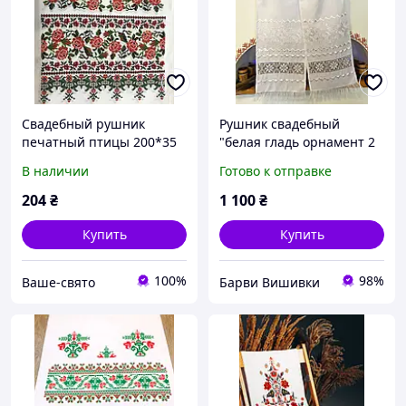
Свадебный рушник
Рушник свадебный
печатный птицы 200*35
"белая гладь орнамент 2
см
белое кружево"
В наличии
Готово к отправке
204
₴
1 100
₴
Купить
Купить
100%
98%
Ваше-свято
Барви Вишивки