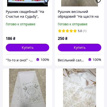
Рушник свадебный "На
Рушник весільний
Счастье на Судьбу",
обрядовий "На щастя на
Свадебный рушник под
долю" у РАЦС, на
Готово к отправке
Готово к отправке
ноги "На счастье на
вінчання із золотим
судьбу". Украинский
напиленням
5.0
(1)
рушник
186
₴
250
₴
Купить
Купить
100%
100%
"То-то и оно!" - Мультимаркет праздника
Весільний салон «Ніколь»