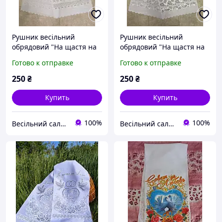
Рушник весільний
Рушник весільний
обрядовий "На щастя на
обрядовий "На щастя на
долю" у РАЦС, на
долю" у РАЦС, на
Готово к отправке
Готово к отправке
вінчання із срібним
вінчання із срібним
напиленням (орнамент)
напиленням (калина)
250
₴
250
₴
Купить
Купить
100%
100%
Весільний салон «Ніколь»
Весільний салон «Ніколь»