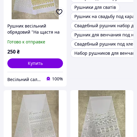
Рушники для сватів
Рушник на свадьбу под кара
Свадебный рушник набор д
Рушник весільний
обрядовий "На щастя на
Рушник для венчания под но
долю" у РАЦС, на
Готово к отправке
Свадебный рушник под хлеб
вінчання із золотим
напиленням (орнамент)
250
₴
Набор рушников для венчан
Купить
100%
Весільний салон «Ніколь»