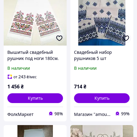
Вышитый свадебный
Свадебный набор
рушник под ноги 180см.
рушников 5 шт
Свадебные рушники для
В наличии
В наличии
молодоженов Рушник под
ноги молодоженам
243
от
₴
/мес
1 456
₴
714
₴
Купить
Купить
98%
99%
ФолкМаркет
Магазин "amourshop.net" (Амуршоп)