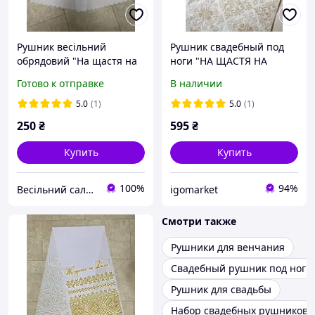
Рушник весільний
Рушник свадебный под
обрядовий "На щастя на
ноги "НА ЩАСТЯ НА
долю" у РАЦС, на
ДОЛЮ"
Готово к отправке
В наличии
вінчання із срібним
напиленням
5.0
(1)
5.0
(1)
250
₴
595
₴
Купить
Купить
100%
94%
Весільний салон «Ніколь»
igomarket
Смотри также
Рушники для венчания
Свадебный рушник под ноги
Рушник для свадьбы
Набор свадебных рушников