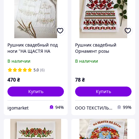
Рушник свадебный под
Рушник свадебный
ноги "НА ЩАСТЯ НА
Орнамент розы
ДОЛЮ"
габардиновый
В наличии
В наличии
5.0
(6)
470
₴
78
₴
Купить
Купить
94%
99%
igomarket
ООО ТЕКСТИЛЬ ГРУП