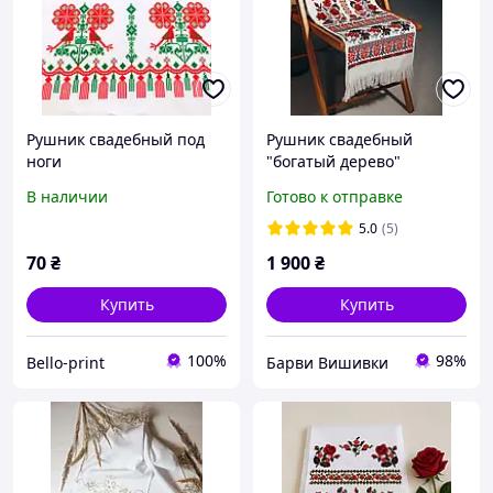
Рушник свадебный под
Рушник свадебный
ноги
"богатый дерево"
В наличии
Готово к отправке
5.0
(5)
70
₴
1 900
₴
Купить
Купить
100%
98%
Bello-print
Барви Вишивки