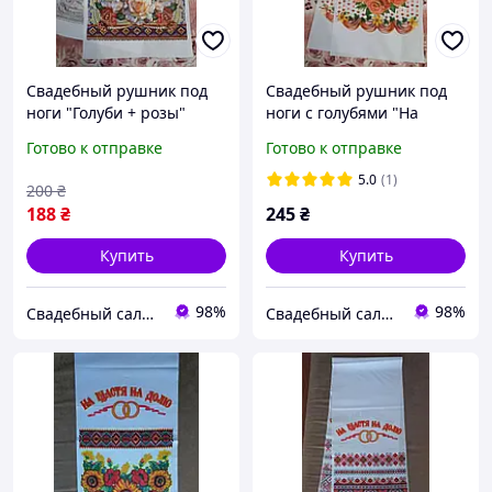
Свадебный рушник под
Свадебный рушник под
ноги "Голуби + розы"
ноги с голубями "На
(рос.мова)
щастя на долю"
Готово к отправке
Готово к отправке
5.0
(1)
200
₴
188
₴
245
₴
Купить
Купить
98%
98%
Свадебный салон "ПРИНЦЕССА"
Свадебный салон "ПРИНЦЕССА"