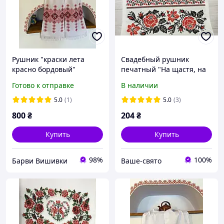
Рушник "краски лета
Свадебный рушник
красно бордовый"
печатный "На щастя, на
весільний рушник під
долю" розы 150*35 см
Готово к отправке
В наличии
ноги
5.0
(1)
5.0
(3)
800
₴
204
₴
Купить
Купить
98%
100%
Барви Вишивки
Ваше-свято