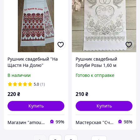
Рушник свадебный "На
Рушник свадебный
Щастя На Долю"
Голуби Розы 1,60 м
серебро
В наличии
Готово к отправке
5.0
(1)
220
₴
210
₴
Купить
Купить
99%
98%
Магазин "amourshop.net" (Амуршоп)
Мастерская "Счастливы вместе"