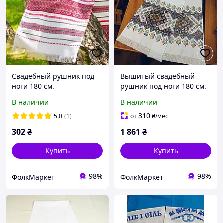
Свадебный рушник под
Вышитый свадебный
ноги 180 см.
рушник под ноги 180 см.
В наличии
В наличии
310
5.0
(1)
от
₴
/мес
302
₴
1 861
₴
Купить
Купить
98%
98%
ФолкМаркет
ФолкМаркет