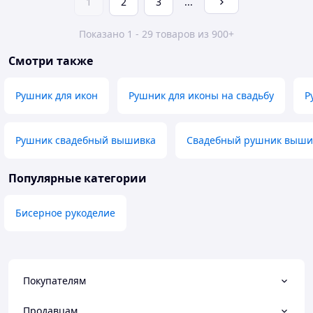
1
2
3
...
Показано 1 - 29 товаров из 900+
Смотри также
Рушник для икон
Рушник для иконы на свадьбу
Р
Рушник свадебный вышивка
Свадебный рушник выши
Популярные категории
Бисерное рукоделие
Покупателям
Продавцам