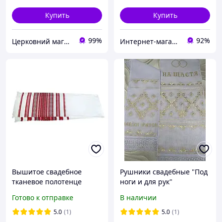
Купить
Купить
99%
92%
Церковний магазин "Трикірій"
Интернет-магазин "Патриотика"
Вышитое свадебное
Рушники свадебные "Под
тканевое полотенце
ноги и для рук"
«Хлеб - Соль» 135/33 см.
Готово к отправке
В наличии
5.0
(1)
5.0
(1)