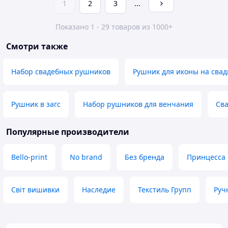
1
2
3
...
Показано 1 - 29 товаров из 1000+
Смотри также
Набор свадебных рушников
Рушник для иконы на свад
Рушник в загс
Набор рушников для венчания
Св
Популярные производители
Bello-print
No brand
Без бренда
Принцесса
Світ вишивки
Наследие
Текстиль Групп
Руч