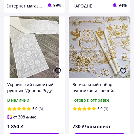
99%
94%
Інтернет магазин "Вишиванка.Nет"
НАРОДНЕ
Украинский вышитый
Венчальный набор
рушник "Дерево Роду"
рушников и свечей.
белый
Белый-золотой
В наличии
Готово к отправке
5.0
(3)
5.0
(3)
308
от
₴
/мес
1 850
₴
730
₴/комплект