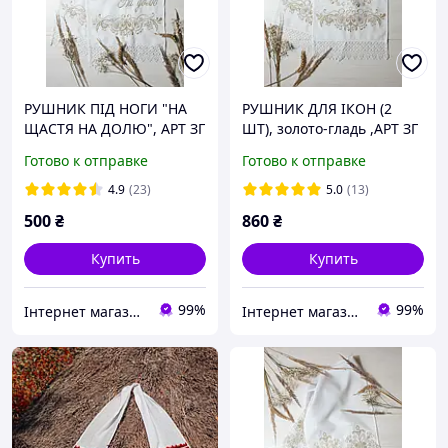
РУШНИК ПІД НОГИ "НА
РУШНИК ДЛЯ ІКОН (2
ЩАСТЯ НА ДОЛЮ", АРТ ЗГ
ШТ), золото-гладь ,АРТ ЗГ
10
08
Готово к отправке
Готово к отправке
4.9
(23)
5.0
(13)
500
₴
860
₴
Купить
Купить
99%
99%
Інтернет магазин "Вишиванка.Nет"
Інтернет магазин "Вишиванка.Nет"