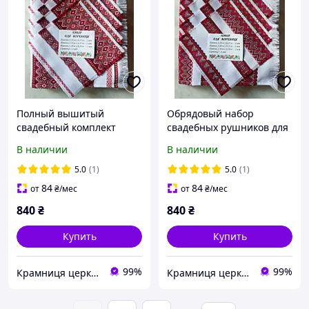
Полный вышитый
Обрядовый набор
свадебный комплект
свадебных рушников для
рушников для венчания
храмового венчания
В наличии
В наличии
и обрядовых церемоний
5.0
(1)
5.0
(1)
84
84
от
₴
/мес
от
₴
/мес
840
₴
840
₴
Купить
Купить
99%
99%
Крамниця церковних виробів «Грааль»
Крамниця церковних виробів «Грааль»