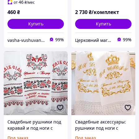
46
от
₴
/мес
460
₴
2 730
₴/комплект
Купить
Купить
99%
99%
vasha-vushuvanka
Церковний магазин "Трикірій"
Свадебные рушники под
Свадебные аксессуары:
каравай и под ноги с
рушники под ноги с
незабываемой вышивкой
вышивкой №76
Под заказ
Под заказ