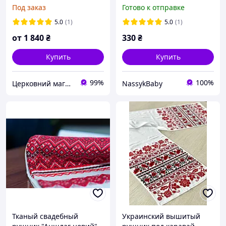
вышивкой для
Под заказ
Готово к отправке
молодоженов под ноги
№218
5.0
(1)
5.0
(1)
от
1 840
₴
330
₴
Купить
Купить
99%
100%
Церковний магазин "Трикірій"
NassykBaby
Тканый свадебный
Украинский вышитый