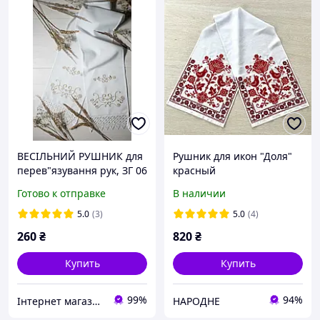
ВЕСІЛЬНИЙ РУШНИК для
Рушник для икон "Доля"
перев"язування рук, ЗГ 06
красный
Готово к отправке
В наличии
5.0
(3)
5.0
(4)
260
₴
820
₴
Купить
Купить
99%
94%
Інтернет магазин "Вишиванка.Nет"
НАРОДНЕ