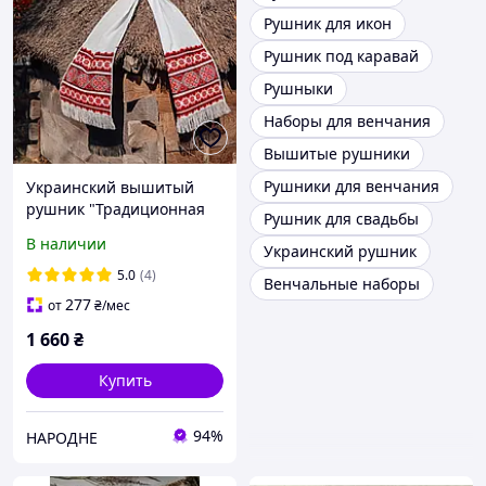
Рушник для икон
Рушник под каравай
Рушныки
Наборы для венчания
Вышитые рушники
Рушники для венчания
Украинский вышитый
рушник "Традиционная
Рушник для свадьбы
символика" красно-
В наличии
Украинский рушник
черный
5.0
(4)
Венчальные наборы
277
от
₴
/мес
1 660
₴
Купить
94%
НАРОДНЕ