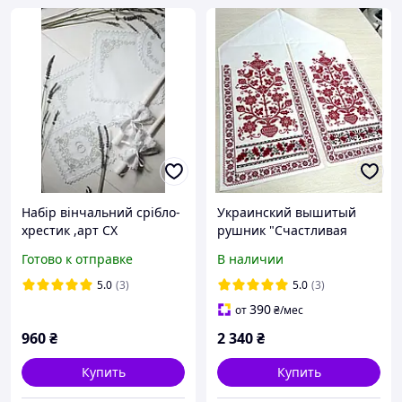
Набір вінчальний срібло-
Украинский вышитый
хрестик ,арт СХ
рушник "Счастливая
Доля" красно-черный
Готово к отправке
В наличии
5.0
(3)
5.0
(3)
390
от
₴
/мес
960
₴
2 340
₴
Купить
Купить