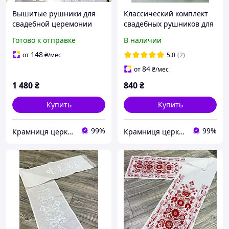
Вышитые рушники для
Классический комплект
свадебной церемонии
свадебных рушников для
(под коровай)
брака
Готово к отправке
В наличии
148
от
₴
/мес
5.0
(2)
84
от
₴
/мес
1 480
₴
840
₴
Купить
Купить
99%
99%
Крамниця церковних виробів «Грааль»
Крамниця церковних виробів «Грааль»