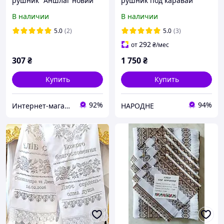
рушник "Аншлаг новий"
рушник под каравай
2,2 м
"Щасливая Доля" красно-
В наличии
В наличии
черный
5.0
(2)
5.0
(3)
292
от
₴
/мес
307
₴
1 750
₴
Купить
Купить
92%
94%
Интернет-магазин "Патриотика"
НАРОДНЕ