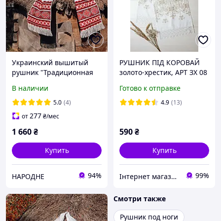
Украинский вышитый
РУШНИК ПІД КОРОВАЙ
рушник "Традиционная
золото-хрестик, АРТ ЗХ 08
символика" красно-
В наличии
Готово к отправке
черный
5.0
(4)
4.9
(13)
277
от
₴
/мес
1 660
₴
590
₴
Купить
Купить
94%
99%
НАРОДНЕ
Інтернет магазин "Вишиванка.Nет"
Смотри также
Рушник под ноги