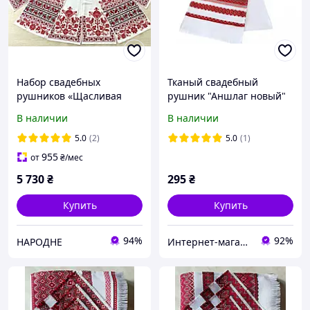
Набор свадебных
Тканый свадебный
рушников «Щасливая
рушник "Аншлаг новый"
Доля» красно-черный
1,8 м
В наличии
В наличии
5.0
(2)
5.0
(1)
955
от
₴
/мес
5 730
₴
295
₴
Купить
Купить
94%
92%
НАРОДНЕ
Интернет-магазин "Патриотика"