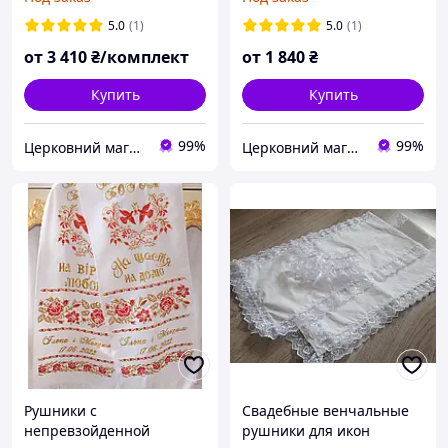
№77
5.0
(1)
5.0
(1)
от
3 410
₴/комплект
от
1 840
₴
Купить
Купить
99%
99%
Церковний магазин "Трикірій"
Церковний магазин "Трикірій"
Рушники с
Свадебные венчальные
непревзойденной
рушники для икон