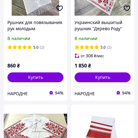
Рушник для повязывания
Украинский вышитый
рук молодым
рушник "Дерево Роду"
"Материнский"
красный
В наличии
В наличии
5.0
(2)
5.0
(2)
308
от
₴
/мес
860
₴
1 850
₴
Купить
Купить
94%
94%
НАРОДНЕ
НАРОДНЕ