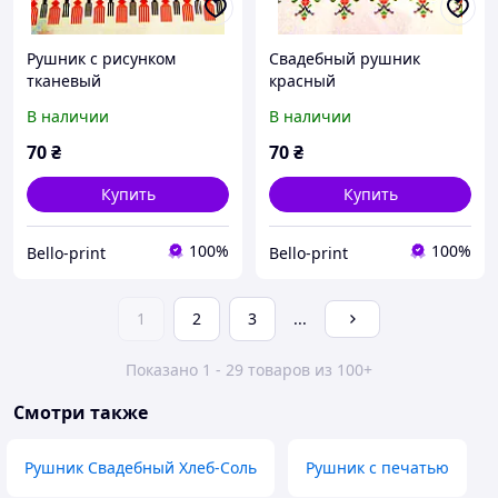
Рушник с рисунком
Свадебный рушник
тканевый
красный
В наличии
В наличии
70
₴
70
₴
Купить
Купить
100%
100%
Bello-print
Bello-print
1
2
3
...
Показано 1 - 29 товаров из 100+
Смотри также
Рушник Свадебный Хлеб-Соль
Рушник с печатью