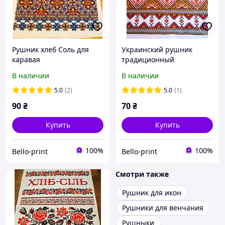
Рушник хлеб Соль для
Украинский рушник
каравая
традиционный
В наличии
В наличии
5.0
(2)
5.0
(1)
90
₴
70
₴
Купить
Купить
100%
100%
Bello-print
Bello-print
Смотри также
Рушник для икон
Рушники для венчания
Рушныки