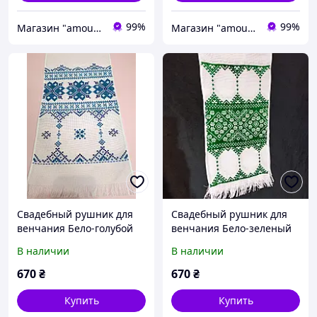
99%
99%
Магазин "amourshop.net" (Амуршоп)
Магазин "amourshop.net" (Амуршоп)
Свадебный рушник для
Свадебный рушник для
венчания Бело-голубой
венчания Бело-зеленый
140 х 24 см Свадебный
136 х 20 см Венчальный
В наличии
В наличии
рушник для рук Рушник
свадебный рушник
свадебный для икон
Рушник для икон
670
₴
670
₴
Купить
Купить