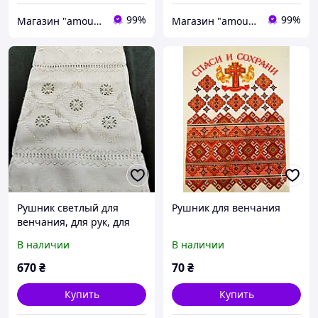
99%
99%
Магазин "amourshop.net" (Амуршоп)
Магазин "amourshop.net" (Амуршоп)
Рушник светлый для
Рушник для венчания
венчания, для рук, для
икон 140*23 см
В наличии
В наличии
670
₴
70
₴
Купить
Купить