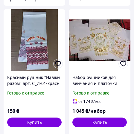
Красный рушник "Навіки
Набор рушников для
разом" арт. С_И-01-красн
венчания и платочки
"Блеск золота"
Готово к отправке
Готово к отправке
174
от
₴
/мес
150
₴
1 045
₴/набор
Купить
Купить