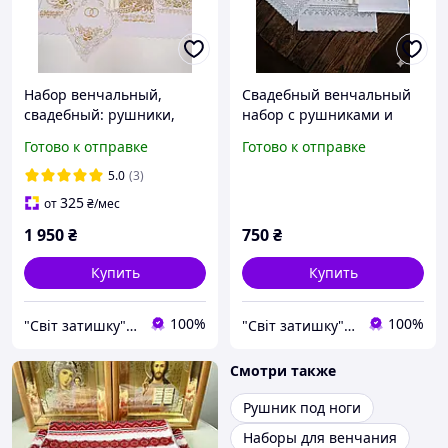
Набор венчальный,
Свадебный венчальный
свадебный: рушники,
набор с рушниками и
иконы, свечи.
свечами, серебряный
Готово к отправке
Готово к отправке
принт на белом
габардине
5.0
(3)
325
от
₴
/мес
1 950
₴
750
₴
Купить
Купить
100%
100%
"Світ затишку" интернет-магазин текстиля и швейной фурнитуры
"Світ затишку" интернет-магазин текстиля и швейной фурнитуры
Смотри также
Рушник под ноги
Наборы для венчания