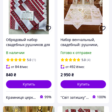
Обрядовый набор
Набор венчальный,
свадебных рушников для
свадебный: рушники,
храмового венчания
иконы, свечи.
В наличии
Готово к отправке
5.0
(1)
5.0
(4)
84
492
от
₴
/мес
от
₴
/мес
840
₴
2 950
₴
Купить
Купить
99%
100%
Крамниця церковних виробів «Грааль»
"Світ затишку" интернет-магазин текстиля и швейной фурнитуры