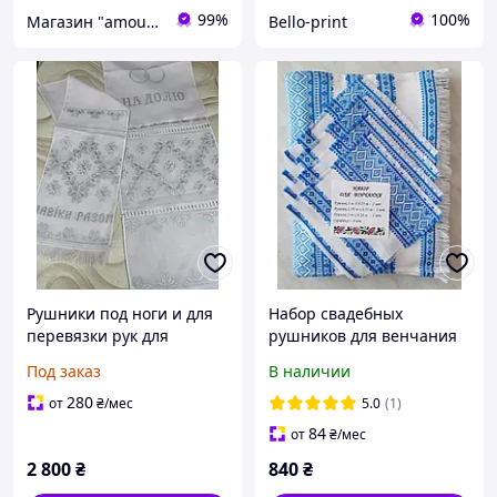
99%
100%
Магазин "amourshop.net" (Амуршоп)
Bello-print
Рушники под ноги и для
Набор свадебных
перевязки рук для
рушников для венчания
венчания и брака
(голубого цвета)
Под заказ
В наличии
(ручная вышивка)
280
от
₴
/мес
5.0
(1)
84
от
₴
/мес
2 800
₴
840
₴