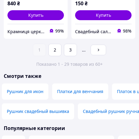
840
₴
150
₴
Купить
Купить
99%
98%
Крамниця церковних виробів «Грааль»
Свадебный салон "ПРИНЦЕССА"
1
2
3
...
Показано 1 - 29 товаров из 60+
Смотри также
Рушник для икон
Платки для венчания
Платок в 
Рушник свадебный вышивка
Свадебный рушник ручна
Популярные категории