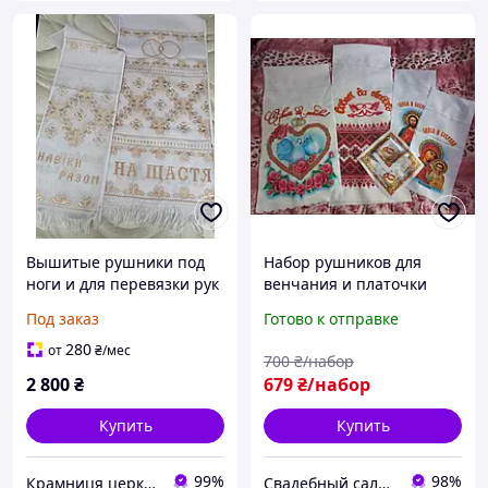
Вышитые рушники под
Набор рушников для
ноги и для перевязки рук
венчания и платочки
для венчания и брака
"Икона" надпись - на
Под заказ
Готово к отправке
(ручная работа)
русск.языке
280
от
₴
/мес
700
₴/набор
2 800
₴
679
₴/набор
Купить
Купить
99%
98%
Крамниця церковних виробів «Грааль»
Свадебный салон "ПРИНЦЕССА"