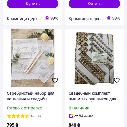
Купить
Купить
99%
99%
Крамниця церковних виробів «Грааль»
Крамниця церковних виробів «Грааль»
Серебристый набор для
Свадебный комплект
венчания и свадьбы
вышитых рушников для
"Навіки разом".
венчания, благословения
Готово к отправке
В наличии
84
4.8
(4)
от
₴
/мес
795
₴
840
₴