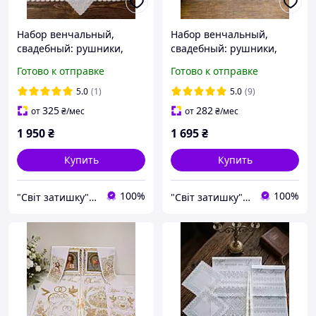
Набор венчальный,
Набор венчальный,
свадебный: рушники,
свадебный: рушники,
иконы, свечи.
иконы, свечи.
Готово к отправке
Готово к отправке
5.0
(1)
5.0
(9)
325
282
от
₴
/мес
от
₴
/мес
1 950
₴
1 695
₴
Купить
Купить
100%
100%
"Світ затишку" интернет-магазин текстиля и швейной фурнитуры
"Світ затишку" интернет-магазин текстиля и швейной фурнитуры