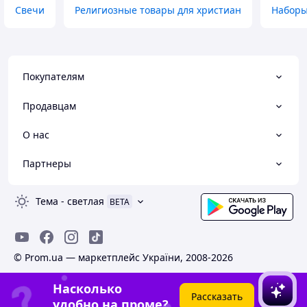
Свечи
Религиозные товары для христиан
Наборы
Покупателям
Продавцам
О нас
Партнеры
Тема
-
светлая
BETA
© Prom.ua — маркетплейс України, 2008-2026
Насколько
Рассказать
удобно на проме?