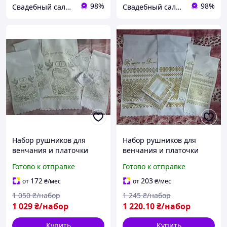
98%
98%
Свадебный салон "ПРИНЦЕССА"
Свадебный салон "ПРИНЦЕССА"
Набор рушников для
Набор рушников для
венчания и платочки
венчания и платочки
"Блеск серебра"
Орнамент "Блеск золота"
Готово к отправке
Готово к отправке
172
203
от
₴
/мес
от
₴
/мес
1 050
₴/набор
1 245
₴/набор
1 029
₴/набор
1 220
.10
₴/набор
Купить
Купить