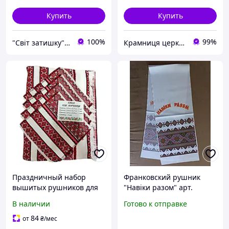
Купить
Купить
100%
99%
"Світ затишку" интернет-магазин текстиля и швейной фурнитуры
Крамниця церковних виробів «Грааль»
Праздничный набор
Франковский рушник
вышитых рушников для
"Навіки разом" арт.
брака, венчания и
С_И-01-франк
В наличии
Готово к отправке
родительского
благословения
84
от
₴
/мес