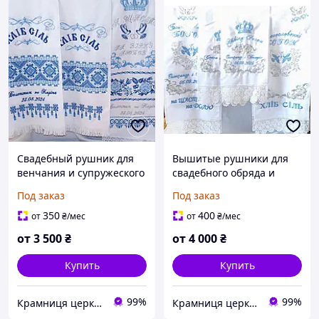
Свадебный рушник для
Вышитые рушники для
венчания и супружеского
свадебного обряда и
благословения
венчания
Под заказ
Под заказ
350
400
от
₴
/мес
от
₴
/мес
от
3 500
₴
от
4 000
₴
Купить
Купить
99%
99%
Крамниця церковних виробів «Грааль»
Крамниця церковних виробів «Грааль»