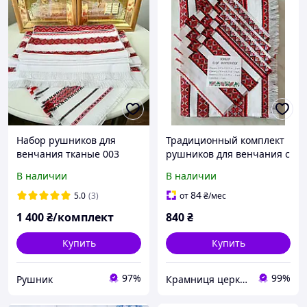
Набор рушников для
Традиционный комплект
венчания тканые 003
рушников для венчания с
украинской символикой
В наличии
В наличии
84
5.0
(3)
от
₴
/мес
1 400
₴/комплект
840
₴
Купить
Купить
97%
99%
Рушник
Крамниця церковних виробів «Грааль»