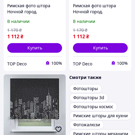
Римская фото штора
Римская фото штора
Ночной город.
Ночной город.
Бесплатная доставка.
Бесплатная доставка.
В наличии
В наличии
1 170
₴
1 170
₴
1 112
₴
1 112
₴
Купить
Купить
100%
100%
TOP Deco
TOP Deco
Смотри также
Фотошторы
Фотошторы 3d
Фотошторы космос
Римские шторы для кухни
Фотожалюзи
Римские шторы механизм