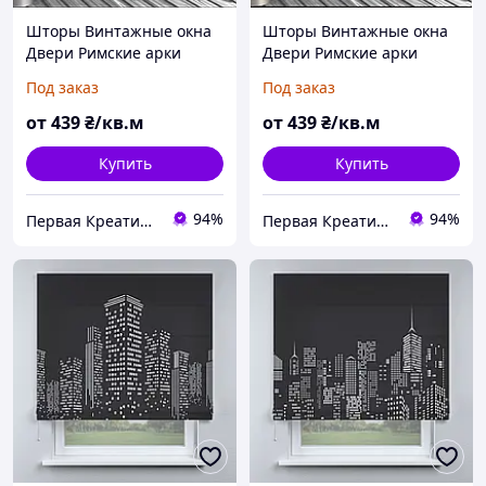
Шторы Винтажные окна
Шторы Винтажные окна
Двери Римские арки
Двери Римские арки
Каменная стена 1
Каменная стена
Под заказ
Под заказ
Фотоштора ВСЕ размеры
Фотоштора ВСЕ размеры
от
439
₴/кв.м
от
439
₴/кв.м
Купить
Купить
94%
94%
Первая Креативная Мануфактура PERFECTUS - Производство одежды и декора с 3D принтами на заказ
Первая Креативная Мануфактура PERFECTUS - Производство одежды и декора с 3D принтами на заказ