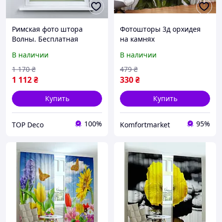
Римская фото штора
Фотошторы 3д орхидея
Волны. Бесплатная
на камнях
доставка.
В наличии
В наличии
1 170
₴
479
₴
1 112
₴
330
₴
Купить
Купить
100%
95%
TOP Deco
Komfortmarket