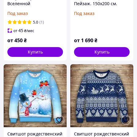
Вселенной
Пейзаж. 150х200 см.
Под заказ
Под заказ
5.0
(1)
45
от
₴
/мес
от
450
₴
от
1 690
₴
Купить
Купить
Свитшот рождественский
Свитшот рождественский