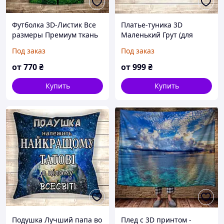
Футболка 3D-Листик Все
Платье-туника 3D
размеры Премиум ткань
Маленький Грут (для
девушек и женщин) Все
Под заказ
Под заказ
размеры Премиум ткань
от
770
₴
от
999
₴
Купить
Купить
Подушка Лучший папа во
Плед с 3D принтом -