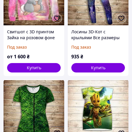
Свитшот с 3D принтом
Лосины 3D-Кот с
Зайка на розовом фоне
крыльями Все размеры
Все размеры Премиум
Премиум ткань
Под заказ
Под заказ
ткань
от
1 600
₴
935
₴
Купить
Купить