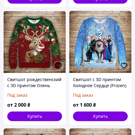
Свитшот рождественский
Свитшот с 3D принтом
с 3D принтом Олень
Холодное Сердце (Frozen)
Рудольф с елкой и
Все герои. Взрослые и
Под заказ
Под заказ
шишками Взрослые и
детские размеры Все
детские размеры
размеры Премиум ткань
от
2 000
₴
от
1 600
₴
Купить
Купить