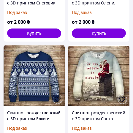
с 3D принтом Снеговик
с 3D принтом Олени,
на боку и синички на
Санта, снежинки, елки
Под заказ
Под заказ
ветке. Family Look Все
(пиксель) Все размеры
размеры
от
2 000
₴
от
2 000
₴
Купить
Купить
Свитшот рождественский
Свитшот рождественский
с 3D принтом Елки и
с 3D принтом Санта
снежинки на синем.
Клаус: Ты веришь в чудо
Под заказ
Под заказ
Взрослые и детские
?. Взрослые и детские