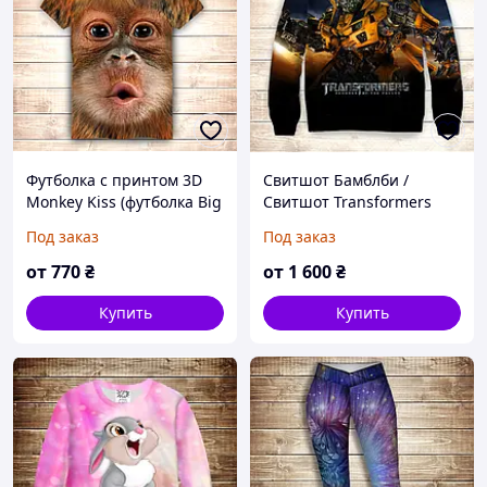
Футболка с принтом 3D
Свитшот Бамблби /
Monkey Kiss (футболка Big
Свитшот Transformers
Face) Все размеры
Bamblbee Все размеры
Под заказ
Под заказ
Премиум ткань
Премиум ткань
от
770
₴
от
1 600
₴
Купить
Купить