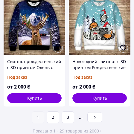
Свитшот рождественский
Новогодний свитшот с 3D
с 3D принтом Олень с
принтом Рождественские
языком и домики Санта
коты в шапках Санты.
Под заказ
Под заказ
Клауса Взрослые и
Взрослые и детские
детские размеры
размеры
от
2 000
₴
от
2 000
₴
Купить
Купить
1
2
3
...
Показано 1 - 29 товаров из 2000+