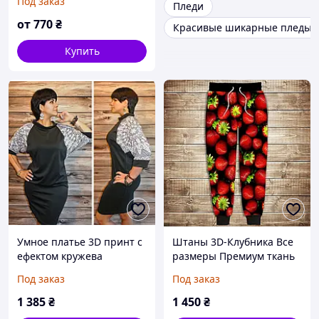
Под заказ
Пледи
от
770
₴
Красивые шикарные пледы
Купить
Умное платье 3D принт с
Штаны 3D-Клубника Все
ефектом кружева
размеры Премиум ткань
Ажурная сказка Все
Под заказ
Под заказ
размеры Премиум ткань
1 385
₴
1 450
₴