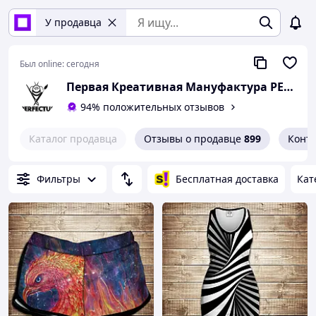
У продавца
Был online:
сегодня
Первая Креативная Мануфактура PERFECTUS - Производство одежды и декора с 3D принтами на заказ
94% положительных отзывов
Каталог продавца
Отзывы о продавце
899
Конт
Фильтры
Бесплатная доставка
Кат