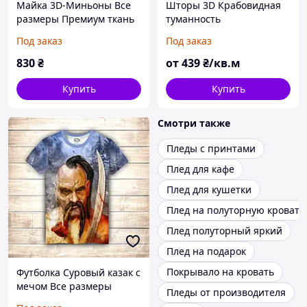
Майка 3D-Миньоны Все
Шторы 3D Крабовидная
размеры Премиум ткань
туманность
Под заказ
Под заказ
830
₴
от
439
₴/кв.м
Купить
Купить
Смотри также
Пледы с принтами
Плед для кафе
Плед для кушетки
Плед на полуторную кровать
Плед полуторный яркий
Плед на подарок
Покрывало на кровать
Футболка Суровый казак с
мечом Все размеры
Пледы от производителя
Премиум ткань