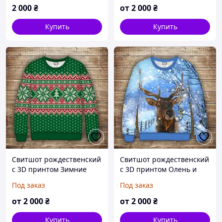
размеры
размеры
2 000
₴
от
2 000
₴
Купить
Купить
Свитшот рождественский
Свитшот рождественский
с 3D принтом Зимние
с 3D принтом Олень и
(скандинавские)
серпантин. Взрослые и
Под заказ
Под заказ
орнаменты красно-
детские размеры
зеленые Взрослые и
от
2 000
₴
от
2 000
₴
детские размеры
Купить
Купить