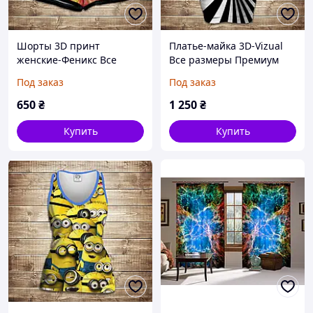
Шорты 3D принт
Платье-майка 3D-Vizual
женские-Феникс Все
Все размеры Премиум
размеры Премиум ткань
ткань
Под заказ
Под заказ
650
₴
1 250
₴
Купить
Купить