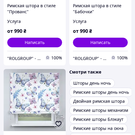
Римская штора в стиле
Римская штора в стиле
"Прованс"
"Бабочки"
Услуга
Услуга
от
990
₴
от
990
₴
Написать
Написать
100%
100%
"ROLGROUP" - Мы умеем управлять солнцем.
"ROLGROUP" - Мы умеем управлять солнцем.
Смотри также
Шторы день ночь
Римские шторы день ночь
Двойная римская штора
Римские шторы механизм
Римские шторы Блэкаут
Римские шторы на окна