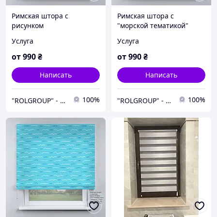
Римская штора с
Римская штора с
рисунком
"морской тематикой"
Услуга
Услуга
от
990
₴
от
990
₴
Написать
Написать
100%
100%
"ROLGROUP" - Мы умеем управлять солнцем.
"ROLGROUP" - Мы умеем управлять солнцем.