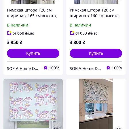
Римская штора 120 см
Римская штора 120 см
ширина х 165 см высота,
ширина х 160 см высота
лен с декором Sunny
лен листьев пальмы
В наличии
В наличии
658
633
от
₴
/мес
от
₴
/мес
3 950
₴
3 800
₴
Купить
Купить
100%
100%
SOFIA Home Design
SOFIA Home Design