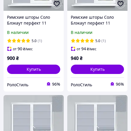
Римские шторы Соло
Римские шторы Соло
Блэкаут перфект 11
Блэкаут перфект 11
400х1700 мм
450х1700 мм
В наличии
В наличии
5.0
(1)
5.0
(1)
90
94
от
₴
/мес
от
₴
/мес
900
₴
940
₴
Купить
Купить
96%
96%
РолоСтиль
РолоСтиль