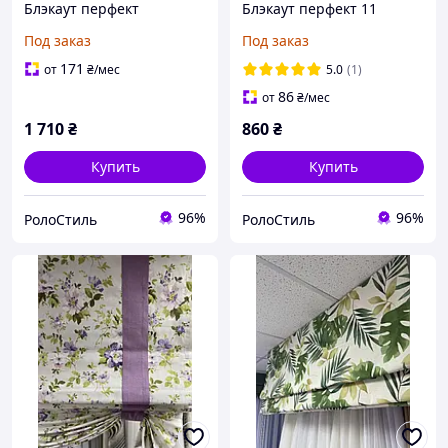
Блэкаут перфект
Блэкаут перфект 11
Под заказ
Под заказ
171
от
₴
/мес
5.0
(1)
86
от
₴
/мес
1 710
₴
860
₴
Купить
Купить
96%
96%
РолоСтиль
РолоСтиль