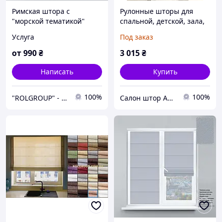
Римская штора с
Рулонные шторы для
"морской тематикой"
спальной, детской, зала,
гостиной, веранды,
Услуга
Под заказ
балкона, лоджии, офиса
от
990
₴
3 015
₴
Написать
Купить
100%
100%
"ROLGROUP" - Мы умеем управлять солнцем.
Салон штор Арсиан Текстиль