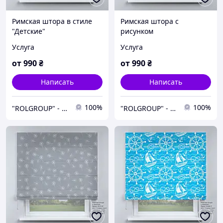
Римская штора в стиле
Римская штора с
"Детские"
рисунком
Услуга
Услуга
от
990
₴
от
990
₴
Написать
Написать
100%
100%
"ROLGROUP" - Мы умеем управлять солнцем.
"ROLGROUP" - Мы умеем управлять солнцем.