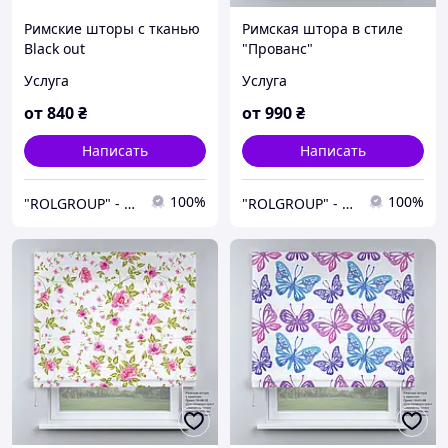
Римские шторы с тканью
Римская штора в стиле
Black out
"Прованс"
Услуга
Услуга
от
840
₴
от
990
₴
Написать
Написать
100%
100%
"ROLGROUP" - Мы умеем управлять солнцем.
"ROLGROUP" - Мы умеем управлять солнцем.