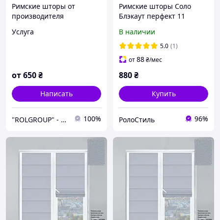
Римские шторы от
Римские шторы Соло
производителя
Блэкаут перфект 11
350х1700 мм
Услуга
В наличии
5.0
(1)
88
от
₴
/мес
от
650
₴
880
₴
Написать
Купить
100%
96%
"ROLGROUP" - Мы умеем управлять солнцем.
РолоСтиль