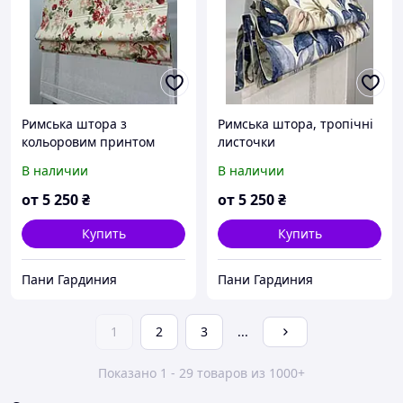
Римська штора з
Римська штора, тропічні
кольоровим принтом
листочки
В наличии
В наличии
от
5 250
₴
от
5 250
₴
Купить
Купить
Пани Гардиния
Пани Гардиния
1
2
3
...
Показано 1 - 29 товаров из 1000+