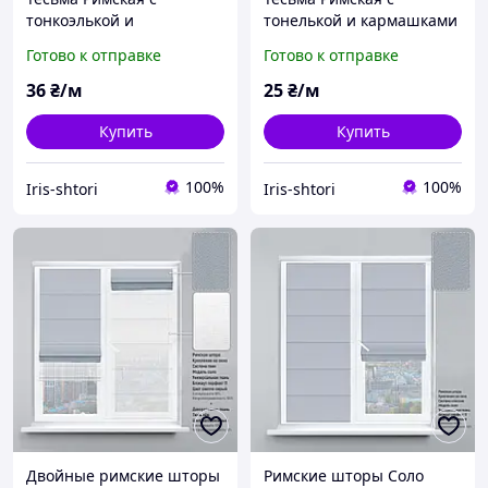
тонкоэлькой и
тонелькой и кармашками
кармашками -18 мм,
-20 мм, MAGAM
Готово к отправке
Готово к отправке
производство Франция.
36
₴/м
25
₴/м
Купить
Купить
100%
100%
Iris-shtori
Iris-shtori
Двойные римские шторы
Римские шторы Соло