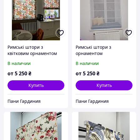
Римські штори з
Римські штори з
квітковим орнаментом
орнаментом
В наличии
В наличии
от
5 250
₴
от
5 250
₴
Купить
Купить
Пани Гардиния
Пани Гардиния