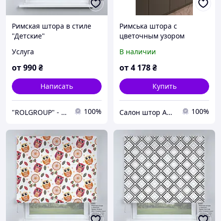
Римская штора в стиле
Римська штора с
"Детские"
цветочным узором
Услуга
В наличии
от
990
₴
от
4 178
₴
Написать
Купить
100%
100%
"ROLGROUP" - Мы умеем управлять солнцем.
Салон штор Арсиан Текстиль