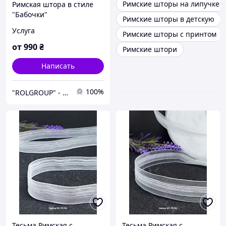
Римские шторы на липучке
Римская штора в стиле
"Бабочки"
Римские шторы в детскую
Услуга
Римские шторы с принтом
от
990
₴
Римские штори
Написать
100%
"ROLGROUP" - Мы умеем управлять солнцем.
Тесьма Римская с
Тесьма Римская с