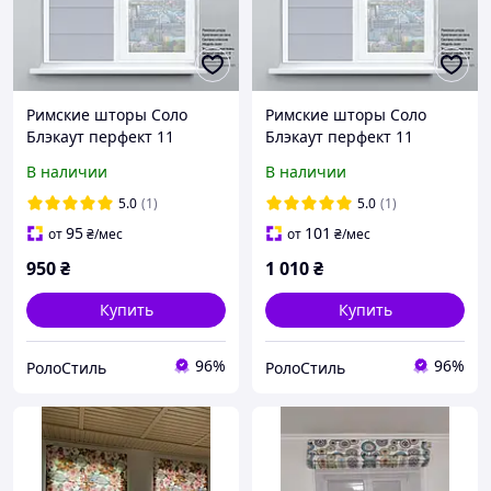
Римские шторы Соло
Римские шторы Соло
Блэкаут перфект 11
Блэкаут перфект 11
500х1700 мм
550х1700 мм
В наличии
В наличии
5.0
(1)
5.0
(1)
95
101
от
₴
/мес
от
₴
/мес
950
₴
1 010
₴
Купить
Купить
96%
96%
РолоСтиль
РолоСтиль