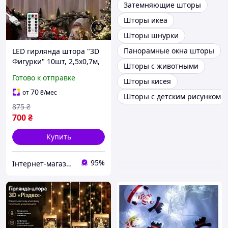
Затемняющие шторы
Шторы икеа
Шторы шнурки
Панорамные окна шторы
LED гирлянда штора "3D
Фигурки" 10шт, 2,5х0,7м,
Шторы с животными
от USB, с пультом, Теплый
Готово к отправке
Шторы кисея
белый Сніжинка
70
от
₴
/мес
Шторы с детским рисунком
875
₴
700
₴
Купить
95%
Інтернет-магазин Megusta