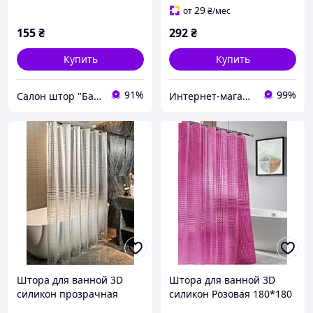
29
от
₴
/мес
155
₴
292
₴
Купить
Купить
91%
99%
Салон штор "Барва"
Интернет-магазин "Вилка"
Штора для ванной 3D
Штора для ванной 3D
силикон прозрачная
силикон Розовая 180*180
180*180 см
см