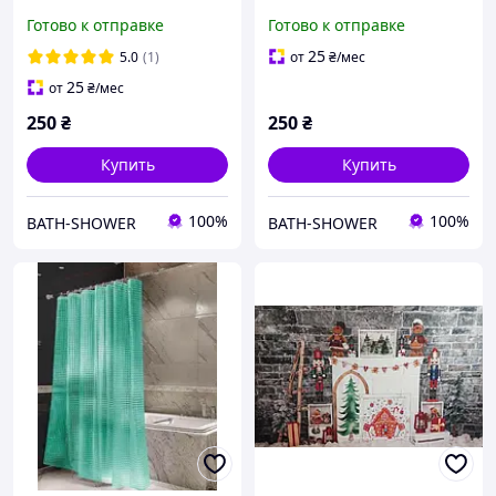
см
180*180 см
Готово к отправке
Готово к отправке
25
5.0
(1)
от
₴
/мес
25
от
₴
/мес
250
₴
250
₴
Купить
Купить
100%
100%
BATH-SHOWER
BATH-SHOWER