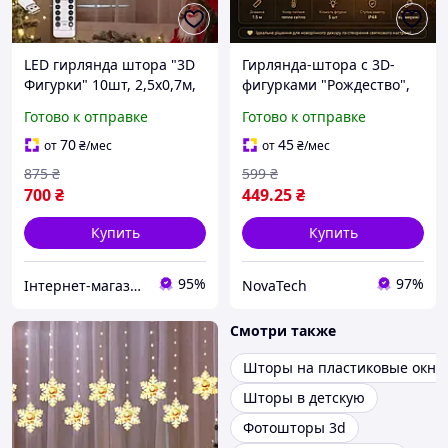
LED гирлянда штора "3D
Гирлянда-штора с 3D-
Фигурки" 10шт, 2,5х0,7м,
фигурками "Рождество",
от USB, с пультом, Теплый
1.5 м, теплый свет, 5
Готово к отправке
Готово к отправке
белый Зірка/Ялинка
фигур, для новогоднего
декора и уюта
70
45
от
₴
/мес
от
₴
/мес
875
₴
599
₴
700
₴
449
.25
₴
Купить
Купить
95%
97%
Інтернет-магазин Megusta
NovaTech
Смотри также
Шторы на пластиковые окна
Шторы в детскую
Фотошторы 3d