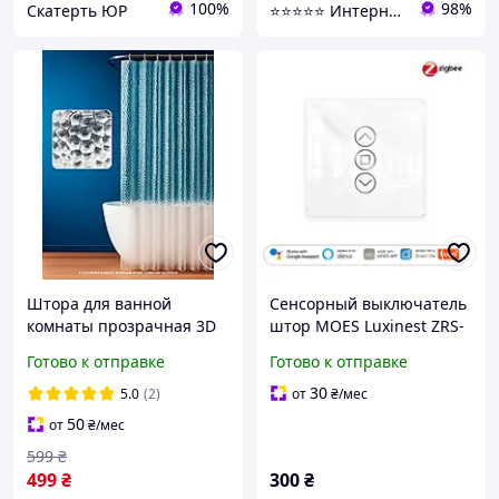
100%
98%
Скатерть ЮР
⭐⭐⭐⭐⭐ Интернет магазин Добра Мама
Штора для ванной
Сенсорный выключатель
комнаты прозрачная 3D
штор MOES Luxinest ZRS-
куб 180×200 см,
EUC-3D Zigbee RF для
Готово к отправке
Готово к отправке
водонепроницаемая
жалюзи и рулонных штор
занавеска для душа из
умный выключатель
30
5.0
(2)
от
₴
/мес
EVA, 12 колец в комплекте
50
от
₴
/мес
599
₴
499
₴
300
₴