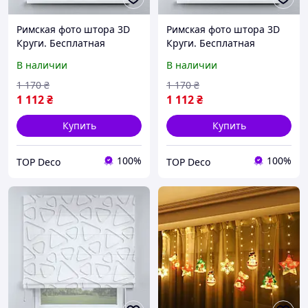
Римская фото штора 3D
Римская фото штора 3D
Круги. Бесплатная
Круги. Бесплатная
доставка. Любой размер
доставка. Любой размер
В наличии
В наличии
до 3,5х3,5м. Гарантия.
до 3,5х3,5м. Гарантия.
Арт. 15-03-50
Арт. 15-03-61
1 170
₴
1 170
₴
1 112
₴
1 112
₴
Купить
Купить
100%
100%
TOP Deco
TOP Deco