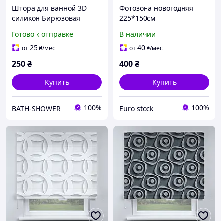
Штора для ванной 3D
Фотозона новогодняя
силикон Бирюзовая
225*150см
180*180 см
Kate,Новогодние Фото
Готово к отправке
В наличии
Шторы, фотозона, 3D
фото шторы
25
40
от
₴
/мес
от
₴
/мес
250
₴
400
₴
Купить
Купить
100%
100%
BATH-SHOWER
Euro stock