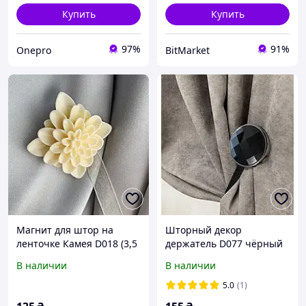
Купить
Купить
97%
91%
Onepro
BitMarket
Магнит для штор на
Шторный декор
ленточке Камея D018 (3,5
держатель D077 чёрный
х3,5см), похват держатель
(3х3см), подхват магнит
В наличии
В наличии
для штор беж
для штор черный
5.0
(1)