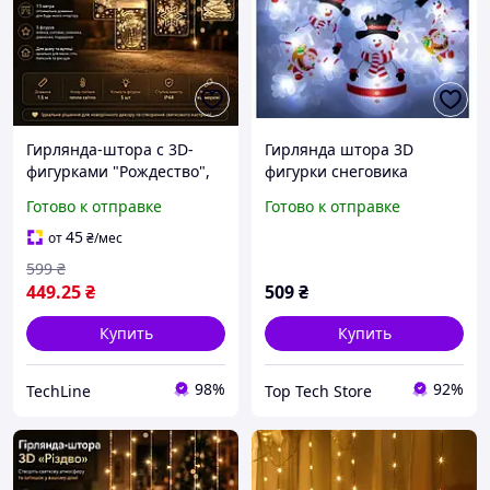
Гирлянда-штора с 3D-
Гирлянда штора 3D
фигурками "Рождество",
фигурки снеговика
1.5 м, теплый свет, 5
снежинки 3м на 0.7м 95
Готово к отправке
Готово к отправке
фигур, для новогоднего
LED
декора и уюта
45
от
₴
/мес
599
₴
449
.25
₴
509
₴
Купить
Купить
98%
92%
TechLine
Top Tech Store