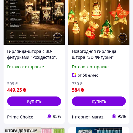
Гирлянда-штора с 3D-
Новогодняя гирлянда
фигурками "Рождество",
штора "3D Фигурки"
1.5 м, теплый свет, 5
10шт, 3x1м, 220В, Теплый
Готово к отправке
Готово к отправке
фигур, для новогоднего
белый
декора и уюта
58
от
₴
/мес
599
₴
730
₴
449
.25
₴
584
₴
Купить
Купить
95%
95%
Prime Choice
Інтернет-магазин Megusta