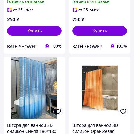
Готово к отправке
Готово к отправке
25
25
от
₴
/мес
от
₴
/мес
250
₴
250
₴
Купить
Купить
100%
100%
BATH-SHOWER
BATH-SHOWER
Штора для ванной 3D
Штора для ванной 3D
силикон Синяя 180*180
силикон Оранжевая