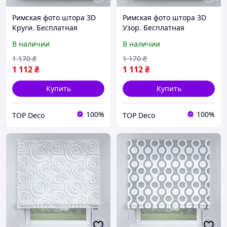
Римская фото штора 3D
Римская фото штора 3D
Круги. Бесплатная
Узор. Бесплатная
доставка. Любой размер
доставка. Любой размер
В наличии
В наличии
до 3,5х3,5м. Гарантия.
до 3,5х3,5м. Гарантия.
Арт. 15-03-45
Арт. 15-03-47
1 170
₴
1 170
₴
1 112
₴
1 112
₴
Купить
Купить
100%
100%
TOP Deco
TOP Deco