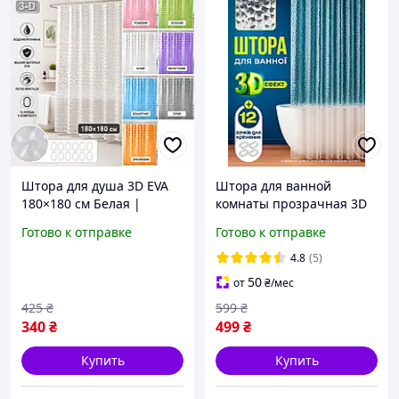
Штора для душа 3D EVA
Штора для ванной
180×180 см Белая |
комнаты прозрачная 3D
Водонепроницаемая | 12
куб 180×200 см,
Готово к отправке
Готово к отправке
колец в комплекте
водонепроницаемая
занавеска для душа из
4.8
(5)
EVA, 12 колец в комплекте
50
от
₴
/мес
425
₴
599
₴
340
₴
499
₴
Купить
Купить