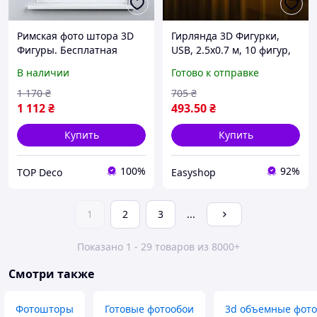
Римская фото штора 3D
Гирлянда 3D Фигурки,
Фигуры. Бесплатная
USB, 2.5х0.7 м, 10 фигур,
доставка. Любой размер
CL-63 / Новогодняя
В наличии
Готово к отправке
до 3,5х3,5м. Гарантия.
гирлянда-штора / LED
Арт. 15-03-46
гирлянда с новогодними
1 170
₴
705
₴
фигурками
1 112
₴
493
.50
₴
Купить
Купить
100%
92%
TOP Deco
Easyshop
1
2
3
...
Показано 1 - 29 товаров из 8000+
Смотри также
Фотошторы
Готовые фотообои
3d объемные фот