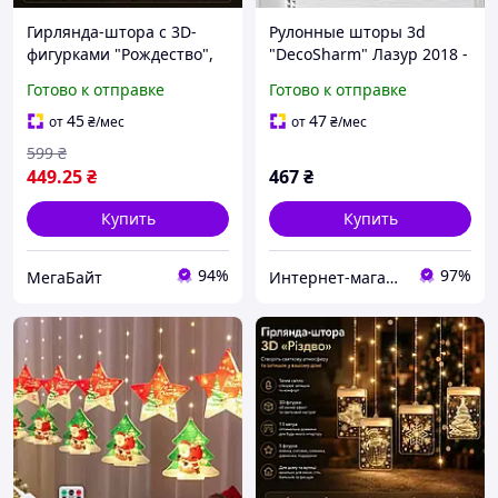
Гирлянда-штора с 3D-
Рулонные шторы 3d
фигурками "Рождество",
"DecoSharm" Лазур 2018 -
1.5 м, теплый свет, 5
Готово к отправке
Готово к отправке
фигур, для новогоднего
декора и уюта
45
47
от
₴
/мес
от
₴
/мес
599
₴
449
.25
₴
467
₴
Купить
Купить
94%
97%
МегаБайт
Интернет-магазин «Марко»