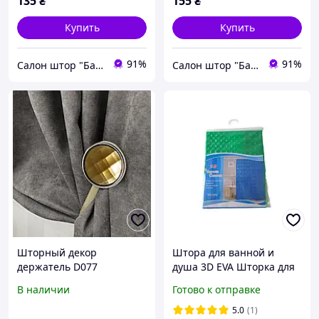
135
₴
155
₴
Купить
Купить
91%
91%
Салон штор "Барва"
Салон штор "Барва"
Шторный декор
Штора для ванной и
держатель D077
душа 3D EVA Шторка для
золотистый (3х3см),
ванной с кольцами
В наличии
Готово к отправке
Подхват магнит для штор
180*180 cm
5.0
(1)