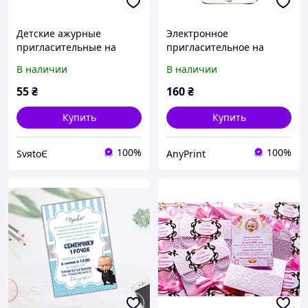
Детские ажурные
Электронное
пригласительные на
пригласительное на
детский день рождения,
первый годик "Клубника
В наличии
В наличии
годик ручной работы
и ромашки"
55
₴
160
₴
Купить
Купить
100%
100%
SvяtoЄ
AnyPrint