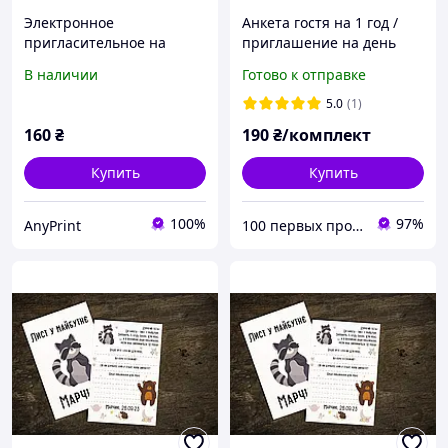
Электронное
Анкета гостя на 1 год /
пригласительное на
приглашение на день
первый годик "Трактор на
рождения / письмо в
В наличии
Готово к отправке
ферме"
будущее двустороннее
10×15 см, картон 300 г, 8
5.0
(1)
шт
160
₴
190
₴/комплект
Купить
Купить
100%
97%
AnyPrint
100 первых продуктов