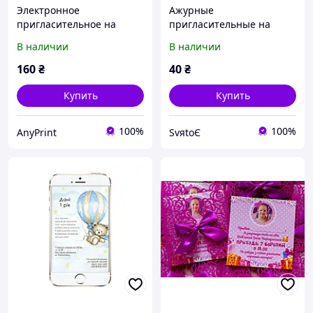
Электронное
Ажурные
пригласительное на
пригласительные на
Новый Год "Зимняя
детский день рождения,
В наличии
В наличии
калина"
годик, юбилей ручной
работы
160
₴
40
₴
Купить
Купить
100%
100%
AnyPrint
SvяtoЄ