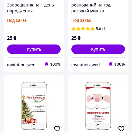
Запрошення на 1 день
ревнований на год,
народження,
розовый мишка
запрошення на рік
Под заказ
Под заказ
5.0
(1)
25
₴
25
₴
Купить
Купить
100%
100%
invitation_wedding
invitation_wedding