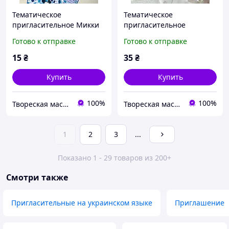
Тематическое
Тематическое
пригласительное Микки
пригласительное
Маус для Детского дня
Медвежонок для Детского
Готово к отправке
Готово к отправке
рождения на 1 годик
дня рождения на 1 годик
15
₴
35
₴
Купить
Купить
100%
100%
Твореская мастерская "JulArts"
Твореская мастерская "JulArts"
1
2
3
...
Показано 1 - 29 товаров из 200+
Смотри также
Пригласительные на украинском языке
Приглашение