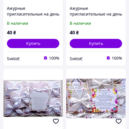
Ажурные
Ажурные
пригласительные на день
пригласительные на день
рождения, годик, юбилей
рождения, годик, юбилей
В наличии
В наличии
ручной работы
ручной работы
40
₴
40
₴
Купить
Купить
100%
100%
SvяtoЄ
SvяtoЄ