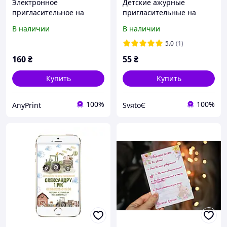
Электронное
Детские ажурные
пригласительное на
пригласительные на
первый годик "Мишка на
детский день рождения,
В наличии
В наличии
воздушном шаре"
годик ручной работы
5.0
(1)
160
₴
55
₴
Купить
Купить
100%
100%
AnyPrint
SvяtoЄ