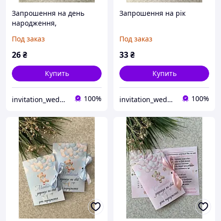
Запрошення на день
Запрошення на рік
народження,
запрошення на рік
Под заказ
Под заказ
26
₴
33
₴
Купить
Купить
100%
100%
invitation_wedding
invitation_wedding