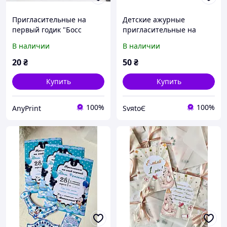
Пригласительные на
Детские ажурные
первый годик "Босс
пригласительные на
Молокосос", 10*15 см
детский день рождения,
В наличии
В наличии
годик ручной работы
20
₴
50
₴
Купить
Купить
100%
100%
AnyPrint
SvяtoЄ