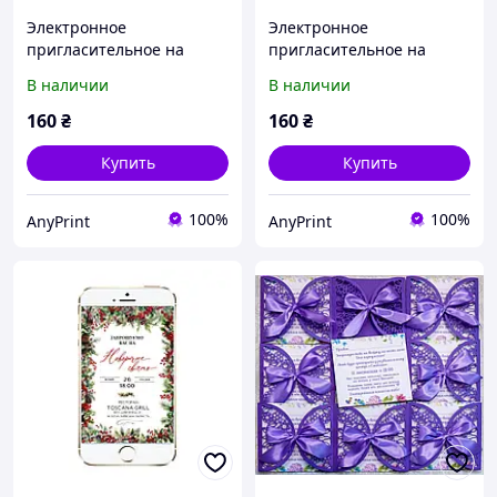
Электронное
Электронное
пригласительное на
пригласительное на
Новый Год "Christmas"
Новый Год "Золотая елка"
В наличии
В наличии
160
₴
160
₴
Купить
Купить
100%
100%
AnyPrint
AnyPrint