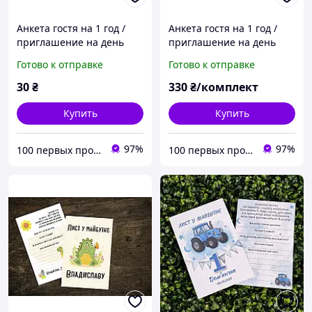
Анкета гостя на 1 год /
Анкета гостя на 1 год /
приглашение на день
приглашение на день
рождения / письмо в
рождения / письмо в
Готово к отправке
Готово к отправке
будущее двустороннее
будущее двустороннее
10×15 см, картон 300 г, 1
10×15 см, картон 300 г, 16
30
₴
330
₴/комплект
шт
шт
Купить
Купить
97%
97%
100 первых продуктов
100 первых продуктов