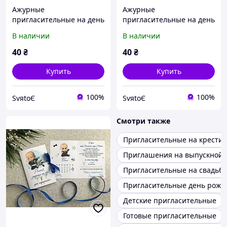
Ажурные
Ажурные
пригласительные на день
пригласительные на день
рождения, годик, юбилей
рождения, годик, юбилей
В наличии
В наличии
ручной работы
ручной работы
40
₴
40
₴
Купить
Купить
100%
100%
SvяtoЄ
SvяtoЄ
Смотри также
Пригласительные на крести
Приглашения на выпускной
Пригласительные на свадьбу
Пригласительные день рожд
Детские пригласительные
Готовые пригласительные