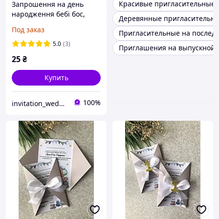
Красивые пригласительные 
Запрошення на день
народження бебі бос,
Деревянные пригласительн
запрошення на 1 рік
Под заказ
Пригласительные на послед
5.0
(3)
Приглашения на выпускной 
25
₴
Купить
100%
invitation_wedding