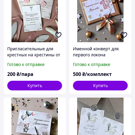
Пригласительные для
Именной конверт для
крестных на крестины от
первого локона
девочки в обертке
Медвежонок девочка с
Готово к отправке
Готово к отправке
ножницами
200
₴/пара
500
₴/комплект
Купить
Купить