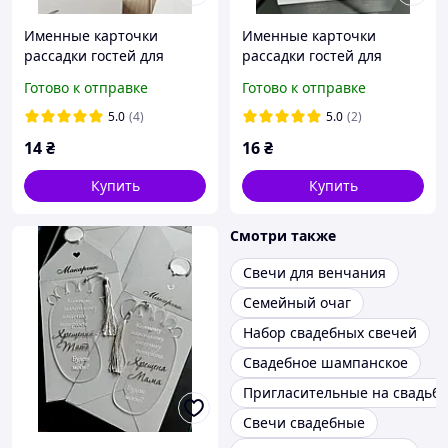
Именные карточки
Именные карточки
рассадки гостей для
рассадки гостей для
столов курсивные имена
столов с золотым
Готово к отправке
Готово к отправке
сердечком и именами
5.0
(4)
5.0
(2)
14
₴
16
₴
Купить
Купить
Смотри также
Свечи для венчания
Семейный очаг
Набор свадебных свечей
Свадебное шампанское
Пригласительные на свадьбу
Свечи свадебные