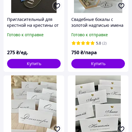
Пригласительный для
Свадебные бокалы с
крестной на крестины от
золотой надписью имена
мальчика Акриловая
и дата
Готово к отправке
Готово к отправке
ножка Серебро
5.0
(2)
275
₴/ед.
750
₴/пара
Купить
Купить