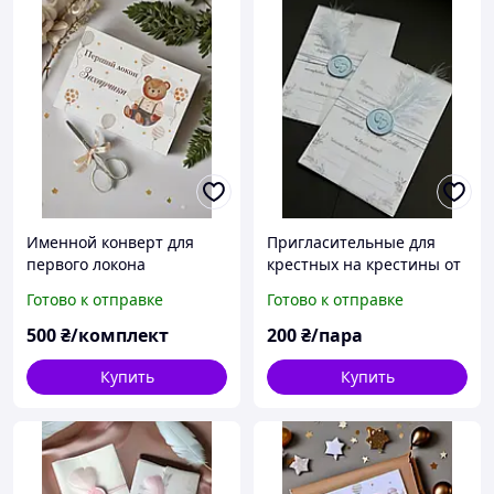
Именной конверт для
Пригласительные для
первого локона
крестных на крестины от
Медвежонок с
мальчика в обертке
Готово к отправке
Готово к отправке
ножницами
500
₴/комплект
200
₴/пара
Купить
Купить