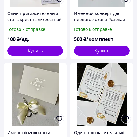
Один пригласительный
Именной конверт для
стать крестным\крестной
первого локона Розовая
Ножки в ладонях
Пудра серебро с
Готово к отправке
Готово к отправке
ножницами
100
₴/ед.
500
₴/комплект
Купить
Купить
Именной молочный
Один пригласительный