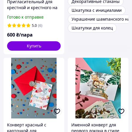
Декоративные стаканы
Пригласительный для
крестной и крестного на
Шкатулка с инициалами
крестины от мальчика
Готово к отправке
Украшение шампанского на 
Акриловая ножка
5.0
(6)
Шкатулки для колец
600
₴/пара
Купить
Конверт красный с
Именной конверт для
карточкой для
первого локона в стиле