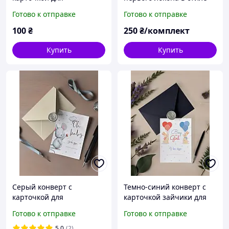
гендерпати Вечеринка
сафари
Готово к отправке
Готово к отправке
угадай пол ребенка
100
₴
250
₴/комплект
Купить
Купить
Серый конверт с
Темно-синий конверт с
карточкой для
карточкой зайчики для
гендерпати УЗД
гендерпати УЗД
Готово к отправке
Готово к отправке
Скрининг Вечеринка
Скрининг Вечеринка
угадай пол ребенка
угадай пол ребенка
5.0
(2)