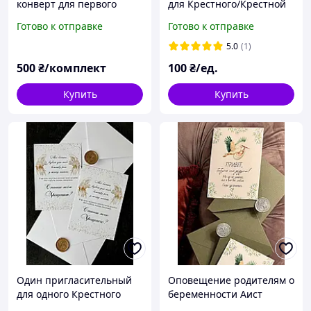
конверт для первого
для Крестного/Крестной
локона с ножницами
перья
Готово к отправке
Готово к отправке
(золото)
5.0
(1)
500
₴/комплект
100
₴/ед.
Купить
Купить
Один пригласительный
Оповещение родителям о
для одного Крестного
беременности Аист
крылья ангела
зелёный конверт