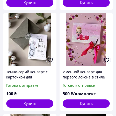
Купить
Купить
Темно-серий конверт с
Именной конверт для
карточкой для
первого локона в стиле
гендерпати УЗД
Baby Boss Girl Девочка
Готово к отправке
Готово к отправке
Скрининг Вечеринка
Босс с ножницами
угадай пол ребенка
100
₴
500
₴/комплект
Купить
Купить