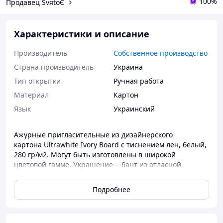
100%
Продавец SvяtoЄ
Характеристики и описание
Производитель
Собственное производство
Страна производитель
Украина
Тип открытки
Ручная работа
Материал
Картон
Язык
Украинский
Ажурные пригласительные из дизайнерского
картона Ultrawhite Ivory Board с тиснением лен, белый,
280 гр/м2. Могут быть изготовлены в широкой
цветовой гамме. Украшение - бант из атласной
ленты в тон ажурной обложки или может быть
подобран в другом цвете по желанию заказчика.
Подробнее
Пригласительная открытка изготовлена также из
плотного картона с нанесением печатного рисунка. По
желанию заказчика дизайн пригласительной открытки