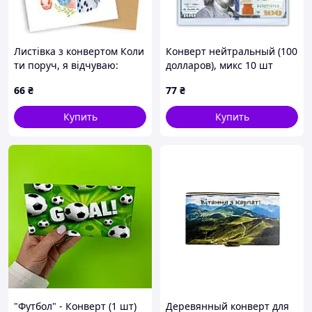
Листівка з конвертом Коли
Конверт нейтральный (100
ти поруч, я відчуваю:
долларов), микс 10 шт
щастя існує
[tsi302995-ТСІ]
66
₴
77
₴
Купить
Купить
"Футбол" - Конверт (1 шт)
Деревянный конверт для