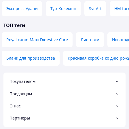
Экспресс Удачи
Тур-Колекшн
SvitArt
HM fur
ТОП теги
Royal canin Maxi Digestive Care
Листовки
Новогод
Бланк для производства
Красивая коробка ко дню рож
Покупателям
Продавцам
О нас
Партнеры