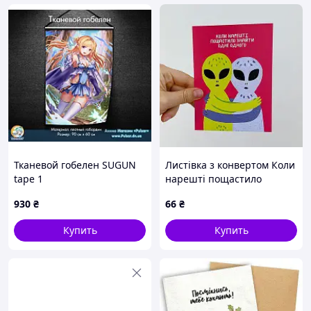
Тканевой гобелен SUGUN
Листівка з конвертом Коли
tape 1
нарешті пощастило
знайти одне одного
930
₴
66
₴
Купить
Купить