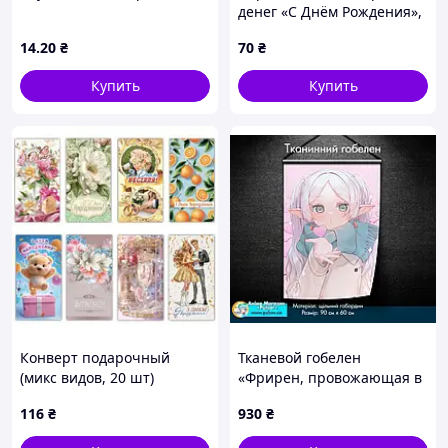
денег «С Днём Рождения»,
дизайн №14, 17х10 см
14
.20
₴
70
₴
Купить
Купить
Конверт подарочный
Тканевой гобелен
(микс видов, 20 шт)
«Фрирен, провожающая в
[tsi302972-ТСІ]
последний путь | Sousou
116
₴
930
₴
no Frieren» - tape 9