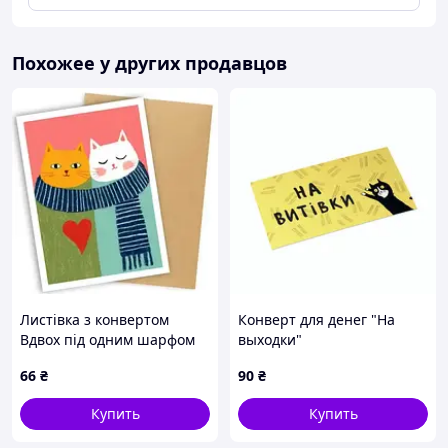
Похожее у других продавцов
Листівка з конвертом
Конверт для денег "На
Вдвох під одним шарфом
выходки"
66
₴
90
₴
Купить
Купить