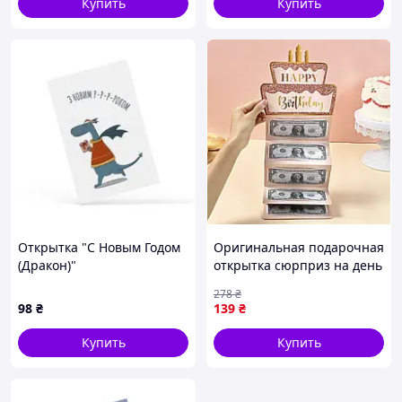
Купить
Купить
Открытка "С Новым Годом
Оригинальная подарочная
(Дракон)"
открытка сюрприз на день
рождения лента для денег
278
₴
для рождения Розовая
98
₴
139
₴
Купить
Купить