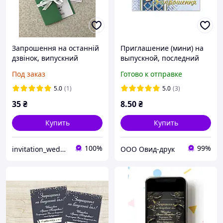
Запрошення на останній
Приглашение (мини) на
дзвінок, випускний
выпускной, последний
звонок и т. д.
Под заказ
Готово к отправке
5.0
(1)
5.0
(3)
35
₴
8
.50
₴
Купить
Купить
100%
99%
invitation_wedding
ООО Овид-друк