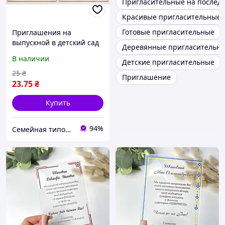
Пригласительные на послед
Красивые пригласительные 
Готовые пригласительные
Приглашения на
выпускной в детский сад
Деревянные пригласительн
в украинском стиле
В наличии
Детские пригласительные
25
₴
Приглашение
23
.75
₴
Купить
94%
Семейная типография «Мир Праздника» | Полиграфия, печать и индивидуальный дизайн