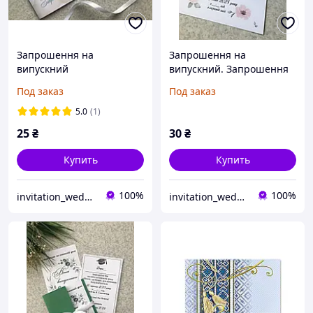
Запрошення на
Запрошення на
випускний
випускний. Запрошення
на останній дзвінок
Под заказ
Под заказ
5.0
(1)
25
₴
30
₴
Купить
Купить
100%
100%
invitation_wedding
invitation_wedding