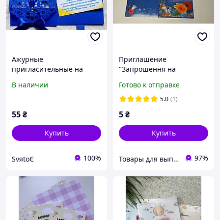
Ажурные
Приглашение
пригласительные на
"Запрошення на
выпускной, день
випускний вечір"
В наличии
Готово к отправке
рождения
5.0
(1)
55
₴
5
₴
Купить
Купить
100%
97%
SvяtoЄ
Товары для выпускников