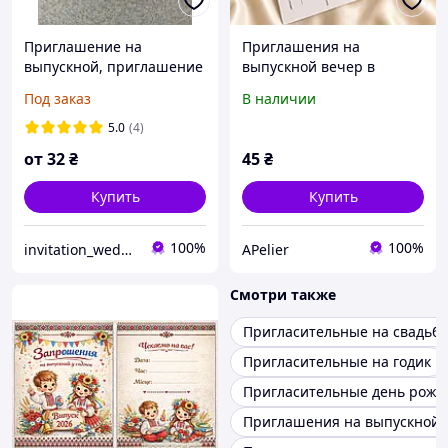
Приглашение на
Приглашения на
выпускной, приглашение
выпускной вечер в
на последний звонок
конверте-кармашке
Под заказ
В наличии
5.0
(4)
от
32
₴
45
₴
Купить
Купить
100%
100%
invitation_wedding
APelier
Смотри также
Пригласительные на свадьбу
Пригласительные на годик
Пригласительные день рожд
Приглашения на выпускной 