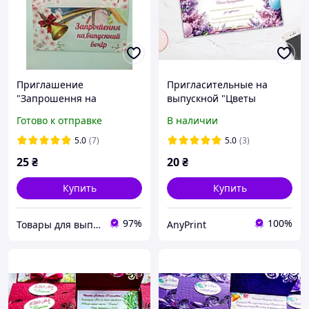
Приглашение
Пригласительные на
"Запрошення на
выпускной "Цветы
випускний вечір"
сирени"
Готово к отправке
В наличии
большие
5.0
(7)
5.0
(3)
25
₴
20
₴
Купить
Купить
97%
100%
Товары для выпускников
AnyPrint