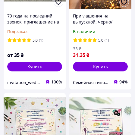
79 года на последний
Приглашения на
звонок, приглашение на
выпускной, черно/
выпускной, выпуск
золотой фон
Под заказ
В наличии
двосторонние
5.0
(1)
5.0
(1)
33
₴
от
35
₴
31
.35
₴
Купить
Купить
100%
94%
invitation_wedding
Семейная типография «Мир Праздника» | Полиграфия, печать и индивидуальный дизайн