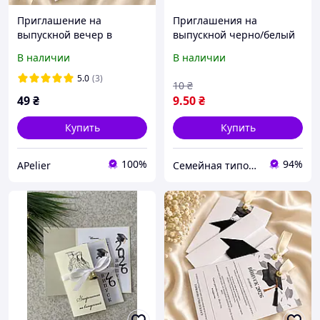
Приглашение на
Приглашения на
выпускной вечер в
выпускной черно/белый
конверте-кармашке
фон, золотые полосы
В наличии
В наличии
(универсальные)
5.0
(3)
10
₴
49
₴
9
.50
₴
Купить
Купить
100%
94%
APelier
Семейная типография «Мир Праздника» | Полиграфия, печать и индивидуальный дизайн