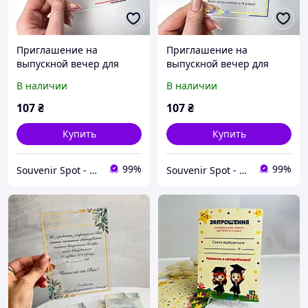
Приглашение на
Приглашение на
выпускной вечер для
выпускной вечер для
учителей, нежная
учителей, нежная
В наличии
В наличии
акриловая
акриловая
пригласительная
пригласительная
107
₴
107
₴
открытка.
открытка.
Купить
Купить
99%
99%
Souvenir Spot - Оригинальные сувенирные изделия
Souvenir Spot - Оригинальные сувенирные изделия