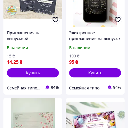
Приглашения на
Электронное
выпускной
приглашение на выпуск /
индивидуальные, серый
выпускной бал "Черный
В наличии
В наличии
фон, блики
фон. Золотые
конфедератки"
15
₴
100
₴
14
.25
₴
95
₴
Купить
Купить
94%
94%
Семейная типография «Мир Праздника» | Полиграфия, печать и индивидуальный дизайн
Семейная типография «Мир Праздника» | Полиграфия, печать и индивидуальный дизайн