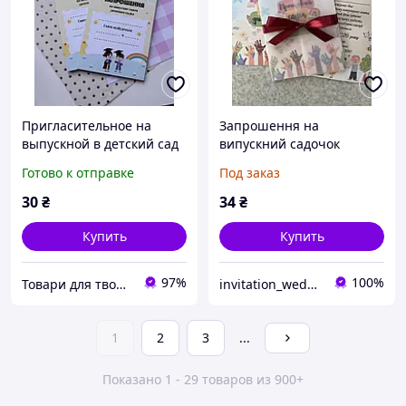
Пригласительное на
Запрошення на
выпускной в детский сад
випускний садочок
a5
Готово к отправке
Под заказ
30
₴
34
₴
Купить
Купить
97%
100%
Товари для творчості та скрапбукінгу "Shine art"
invitation_wedding
1
2
3
...
Показано 1 - 29 товаров из 900+