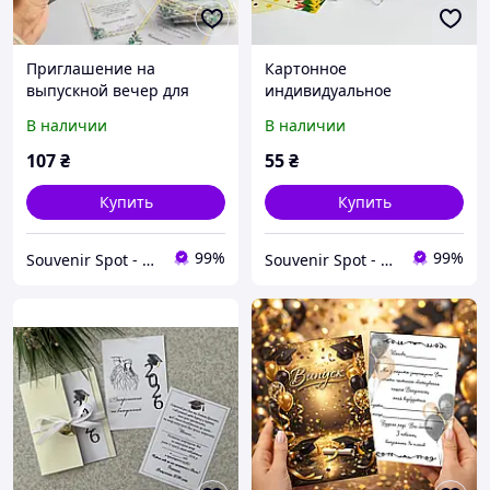
Приглашение на
Картонное
выпускной вечер для
индивидуальное
учителей, нежная
приглашение на детский
В наличии
В наличии
акриловая
выпускной Приглашение
пригласительная
на выпускной в садик,
107
₴
55
₴
открытка.
школу
Купить
Купить
99%
99%
Souvenir Spot - Оригинальные сувенирные изделия
Souvenir Spot - Оригинальные сувенирные изделия