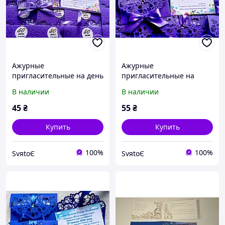
Ажурные
Ажурные
пригласительные на день
пригласительные на
рождения, выпускной
выпускной, день
В наличии
В наличии
ручной работы
рождения
45
₴
55
₴
Купить
Купить
100%
100%
SvяtoЄ
SvяtoЄ