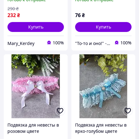
Изумрудная
290
₴
232
₴
76
₴
Купить
Купить
100%
100%
Mary_Kerdey
"То-то и оно!" - Мультимаркет праздника
Подвязка для невесты в
Подвязка для невесты в
розовом цвете
ярко-голубом цвете