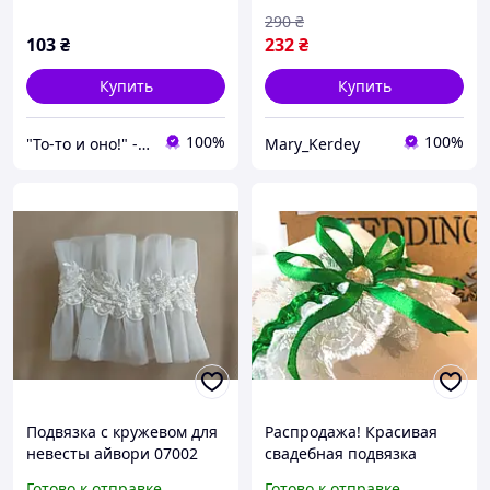
290
₴
103
₴
232
₴
Купить
Купить
100%
100%
"То-то и оно!" - Мультимаркет праздника
Mary_Kerdey
Подвязка с кружевом для
Распродажа! Красивая
невесты айвори 07002
свадебная подвязка
Адэлина для Невесты,
Готово к отправке
Готово к отправке