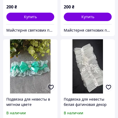
200
₴
200
₴
Купить
Купить
Майстерня святкових прикрас
Майстерня святкових прикрас
Подвязка для невесты в
Подвязка для невесты
мятном цвете
белая фатиновая декор
жемчужинами и
В наличии
В наличии
стразами