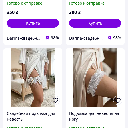
Готово к отправке
Готово к отправке
молочном цвете,
украшена лентой и
350
₴
300
₴
жемчужиной.
Купить
Купить
98%
98%
Darina-свадебные аксессуары для невесты
Darina-свадебные аксессуары для невесты
Свадебная подвязка для
Подвязка для невесты на
невесты
ногу