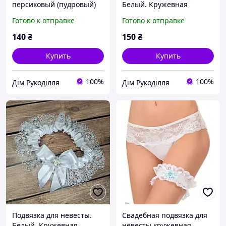
персиковый (пудровый)
Белый. Кружевная
свадебное подвязка
подвязка на ногу.
Готово к отправке
Готово к отправке
подвязка на ножку
Весельная подвязка
подвязки невесты Пудра
белого цвета
140
₴
150
₴
Купить
Купить
100%
100%
Дім Рукоділля
Дім Рукоділля
Подвязка для невесты.
Свадебная подвязка для
Белый. Кружевная
невесты кружевная