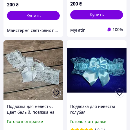
200
₴
200
₴
Купить
Купить
100%
MyFatin
Майстерня святкових прикрас
Подвязка для невесты,
Подвязка для невесты
цвет белый, повязка на
голубая
ногу с кружевом Подвязка
Готово к отправке
Готово к отправке
на ногу невесты Белая
свадебная
5.0
(1)