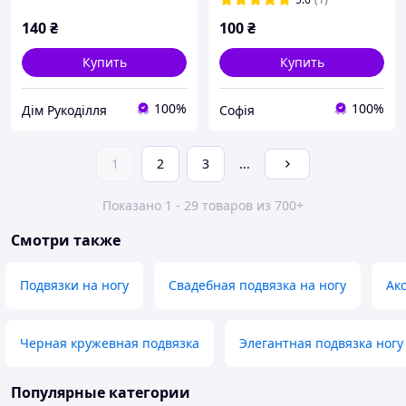
140
₴
100
₴
Купить
Купить
100%
100%
Дім Рукоділля
Софія
1
2
3
...
Показано 1 - 29 товаров из 700+
Смотри также
Подвязки на ногу
Свадебная подвязка на ногу
Ак
Черная кружевная подвязка
Элегантная подвязка ногу
Популярные категории