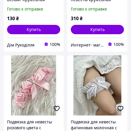
подвязка на ногу.
Leilieve 587
Готово к отправке
Готово к отправке
Весельная подвязка
белого цвета
130
₴
310
₴
Купить
Купить
100%
100%
Дім Рукоділля
Интернет- магазин "О-ля-ля"
Подвязка для невесты
Подвязка для невесты
розового цвета с
фатиновая молочная с