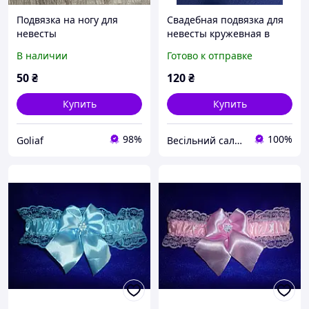
Подвязка на ногу для
Свадебная подвязка для
невесты
невесты кружевная в
мятном цвете
В наличии
Готово к отправке
50
₴
120
₴
Купить
Купить
98%
100%
Goliaf
Весільний салон «Ніколь»