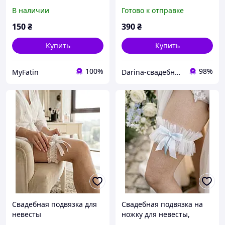
бантиком
блеском (бантики
В наличии
Готово к отправке
изумрудный, пудра,
голубой, синий, красный)
150
₴
390
₴
Купить
Купить
100%
98%
MyFatin
Darina-свадебные аксессуары для невесты
Свадебная подвязка для
Свадебная подвязка на
невесты
ножку для невесты,
выполнена из кружева в