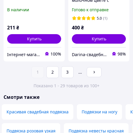
молочном цвете с
бантиком
В наличии
Готово к отправке
5.0
(1)
211
₴
400
₴
Купить
Купить
100%
98%
Інтернет-магазин "Майстерня весільних аксесуарів"
Darina-свадебные аксессуары для невесты
1
2
3
...
Показано 1 - 29 товаров из 100+
Смотри также
Красивая свадебная подвязка
Подвязки на ногу
К
Подвязка розовая узкая
Подвязка невесты красная