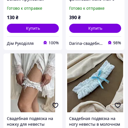
подвязка на ногу.
блеском (бантики
Готово к отправке
Готово к отправке
Весельная подвязка
изумрудный, пудра,
белого цвета
голубой, синий, красный)
130
₴
390
₴
Купить
Купить
100%
98%
Дім Рукоділля
Darina-свадебные аксессуары для невесты
Свадебная подвязка на
Свадебная подвязка на
ножку для невесты
ногу невесты в молочном