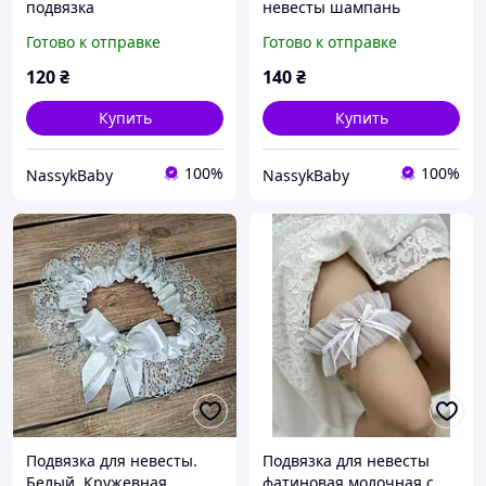
подвязка
невесты шампань
Готово к отправке
Готово к отправке
120
₴
140
₴
Купить
Купить
100%
100%
NassykBaby
NassykBaby
Подвязка для невесты.
Подвязка для невесты
Белый. Кружевная
фатиновая молочная с