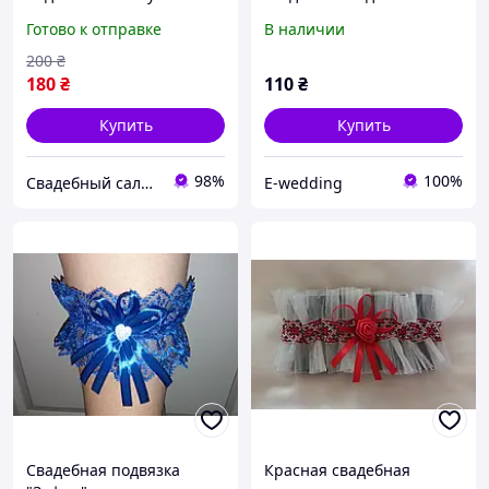
Айвори цвета
Готово к отправке
В наличии
200
₴
180
₴
110
₴
Купить
Купить
98%
100%
Свадебный салон "ПРИНЦЕССА"
E-wedding
Свадебная подвязка
Красная свадебная