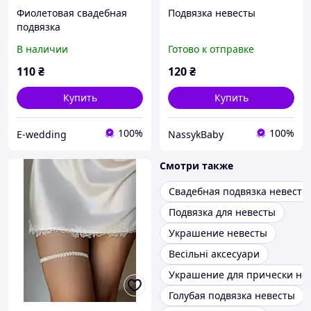
Фиолетовая свадебная
Подвязка невесты
подвязка
В наличии
Готово к отправке
110
₴
120
₴
Купить
Купить
100%
100%
E-wedding
NassykBaby
Смотри также
Свадебная подвязка невесты
Подвязка для невесты
Украшение невесты
Весільні аксесуари
Украшение для прически не
Голубая подвязка невесты