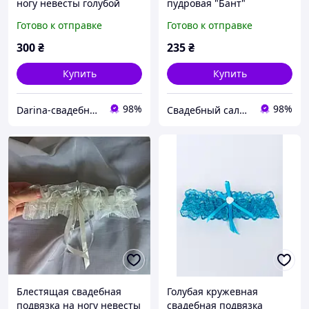
ногу невесты голубой
пудровая "Бант"
цвет
Готово к отправке
Готово к отправке
300
₴
235
₴
Купить
Купить
98%
98%
Darina-свадебные аксессуары для невесты
Свадебный салон "ПРИНЦЕССА"
Блестящая свадебная
Голубая кружевная
подвязка на ногу невесты
свадебная подвязка