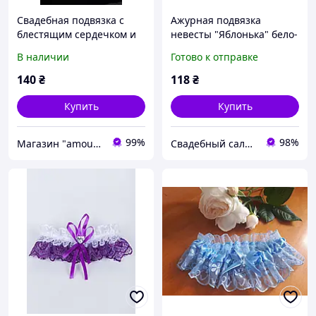
Свадебная подвязка с
Ажурная подвязка
блестящим сердечком и
невесты "Яблонька" бело-
ажурным кружевом Белая
цветная (различные
В наличии
Готово к отправке
Ажурная свадебная
цвета)
подвязка для невесты
140
₴
118
₴
Купить
Купить
99%
98%
Магазин "amourshop.net" (Амуршоп)
Свадебный салон "ПРИНЦЕССА"