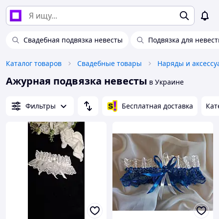
Свадебная подвязка невесты
Подвязка для невес
Каталог товаров
Свадебные товары
Наряды и аксессу
Ажурная подвязка невесты
в Украине
Фильтры
Бесплатная доставка
Кат