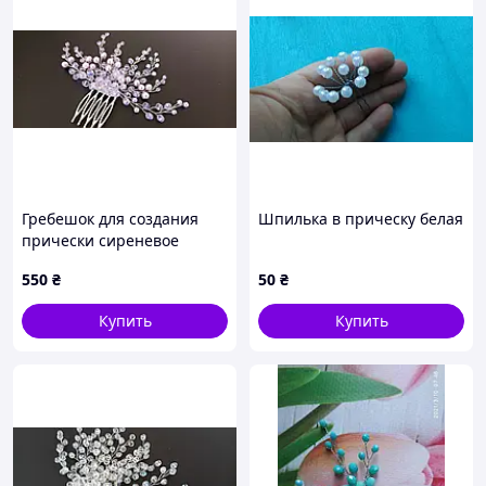
Гребешок для создания
Шпилька в прическу белая
прически сиреневое
мечта
550
₴
50
₴
Купить
Купить