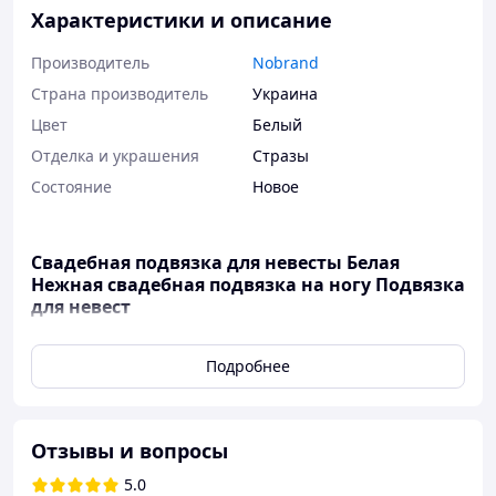
Характеристики и описание
Производитель
Nobrand
Страна производитель
Украина
Цвет
Белый
Отделка и украшения
Стразы
Состояние
Новое
Свадебная подвязка для невесты Белая
Нежная свадебная подвязка на ногу Подвязка
для невест
Эта
нежная свадебная подвязка
белого цвета —
Подробнее
изящный и символичный аксессуар, который добавит
утончённости вашему образу. Она станет прекрасным
дополнением для невесты.
Характеристики:
Отзывы и вопросы
Цвет:
Белый
5.0