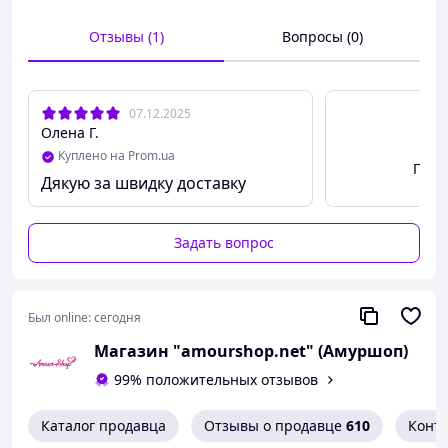
Особенность:
Эластичная резинка
Отзывы (1)
Вопросы (0)
Назначение:
Традиционный свадебный
аксессуар
07.12.2025
Олена Г.
Куплено на Prom.ua
Посм
Дякую за швидку доставку
Задать вопрос
Был online:
сегодня
Магазин "amourshop.net" (Амуршоп)
99% положительных отзывов
Каталог продавца
Отзывы о продавце
610
Конт