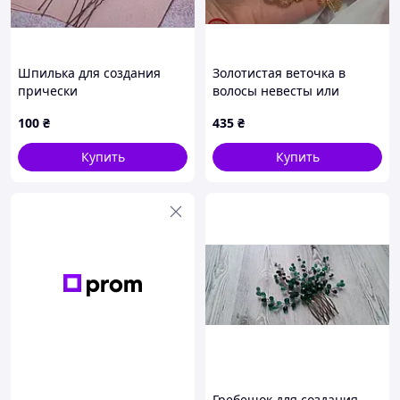
Шпилька для создания
Золотистая веточка в
прически
волосы невесты или
выпускницы. 100% ручная
100
₴
435
₴
работа
Купить
Купить
Гребешок для создания