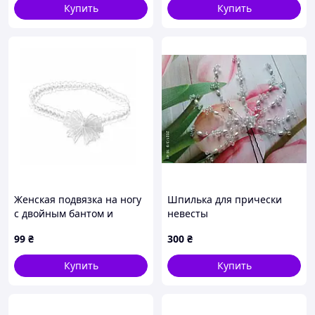
Купить
Купить
Женская подвязка на ногу
Шпилька для прически
с двойным бантом и
невесты
искусственной
99
₴
300
₴
жемчужиной, Белый
Купить
Купить