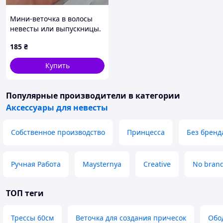
Мини-веточка в волосы
невесты или выпускницы.
ручная работа
185
₴
Купить
Популярные производители
в категории
Аксессуары для невесты
Собственное производство
Принцесса
Без бренд
Ручная Работа
Maysternya
Creative
No bran
ТОП теги
Трессы 60см
Веточка для создания причесок
Обо