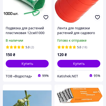
Подвязка для растений
Лента для подвязки
пластиковая 12смХ1000
растений для садового
гибкая стальная
степлера, 10шт (300 м),
В наличии
Готово к отправке
проволока, CORDIOLI
130мкм.
(23FASPE12)
5.0
(2)
5.0
(18)
150
₴
120
₴
Купить
Купить
99%
95%
ТОВ «Водоспад»
Katishek.NET