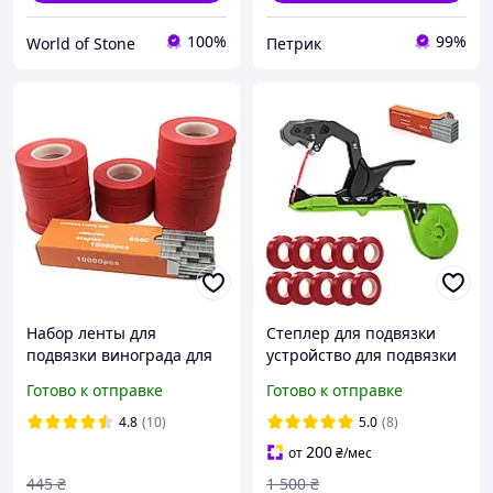
100%
99%
World of Stone
Петрик
Набор ленты для
Степлер для подвязки
подвязки винограда для
устройство для подвязки
степлера Tapetool 20 шт и
помидор степлер
Готово к отправке
Готово к отправке
скобы 10000 шт
садовый степлер для сада
подвязыватель
4.8
(10)
5.0
(8)
винограда
200
от
₴
/мес
445
₴
1 500
₴