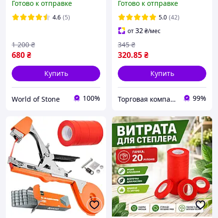
Готово к отправке
Готово к отправке
садовый тапенер для
11мм*25м, скобы для
растений
тапенера
4.6
(5)
5.0
(42)
32
от
₴
/мес
1 200
₴
345
₴
680
₴
320
.85
₴
Купить
Купить
100%
99%
World of Stone
Торговая компания LOSSO