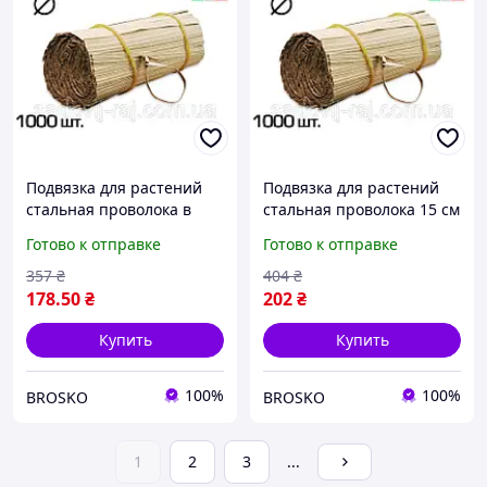
Подвязка для растений
Подвязка для растений
стальная проволока в
стальная проволока 15 см
бумажной оболочке для
1000 штук для фиксации
Готово к отправке
Готово к отправке
фиксации ветвей 1000 шт
ветвей безопасная
экология
357
₴
404
₴
178
.50
₴
202
₴
Купить
Купить
100%
100%
BROSKO
BROSKO
1
2
3
...