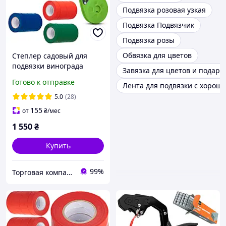
Подвязка розовая узкая
Подвязка Подвязчик
Подвязка розы
Обвязка для цветов
Степлер садовый для
подвязки винограда
Завязка для цветов и подарк
LOSSO SC-8108, лента 30
Готово к отправке
Лента для подвязки с хорош
шт, скобы
5.0
(28)
155
от
₴
/мес
1 550
₴
Купить
99%
Торговая компания LOSSO