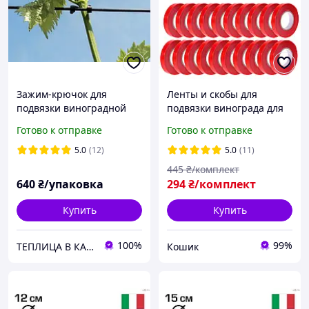
Зажим-крючок для
Ленты и скобы для
подвязки виноградной
подвязки винограда для
лозы, 1000шт. (2-2,5мм)
садового степлера (20 шт
Готово к отправке
Готово к отправке
лент + скобы 10000 шт)
5.0
(12)
5.0
(11)
445
₴/комплект
640
₴/упаковка
294
₴/комплект
Купить
Купить
100%
99%
ТЕПЛИЦА В КАЖДЫЙ ДОМ
Кошик