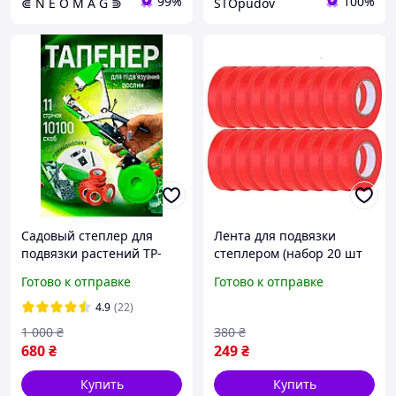
99%
100%
⋐ N E O M A G ⋑
STOpudov
Садовый степлер для
Лента для подвязки
подвязки растений TP-
степлером (набор 20 шт
3007 + ленты и скобы
по 20 м)
Готово к отправке
Готово к отправке
тапенер для винограда,
томатов, огурцов
4.9
(22)
1 000
₴
380
₴
680
₴
249
₴
Купить
Купить