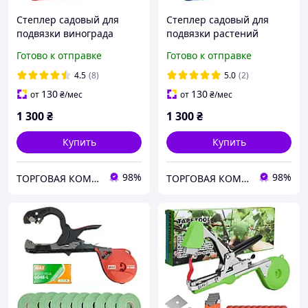
Степлер садовый для
Степлер садовый для
подвязки винограда
подвязки растений
LOSSO SC-8108, красная
LOSSO SC-8108, синяя
Готово к отправке
Готово к отправке
лента 10 шт, скобы
лента 10 шт, скобы
4.5
(8)
5.0
(2)
130
130
от
₴
/мес
от
₴
/мес
1 300
₴
1 300
₴
Купить
Купить
98%
98%
ТОРГОВАЯ КОМПАНИЯ "SKY HOME"
ТОРГОВАЯ КОМПАНИЯ "SKY HOME"