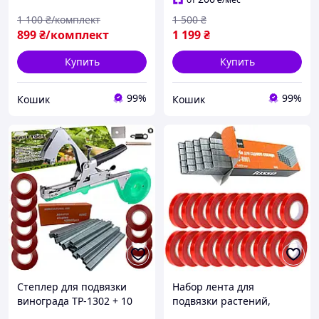
1 100
₴/комплект
1 500
₴
899
₴/комплект
1 199
₴
Купить
Купить
99%
99%
Кошик
Кошик
Степлер для подвязки
Набор лента для
винограда TP-1302 + 10
подвязки растений,
лент + 10000 скоб
LOSSO SC-8801 20шт/уп,