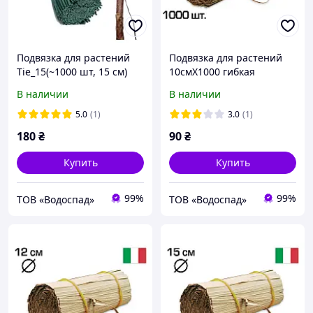
Подвязка для растений
Подвязка для растений
Tie_15(~1000 шт, 15 см)
10смХ1000 гибкая
(23FASPE15)
стальная проволока в
В наличии
В наличии
бумажной оболочке
(23FCSPE10)
5.0
(1)
3.0
(1)
180
₴
90
₴
Купить
Купить
99%
99%
ТОВ «Водоспад»
ТОВ «Водоспад»