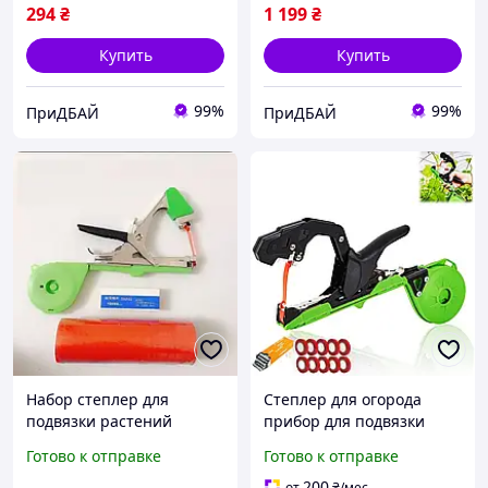
294
₴
1 199
₴
Купить
Купить
99%
99%
ПриДБАЙ
ПриДБАЙ
Набор степлер для
Степлер для огорода
подвязки растений
прибор для подвязки
Tapetool со скобами и
растений устройство для
Готово к отправке
Готово к отправке
лентами
подвязки растений
200
от
₴
/мес