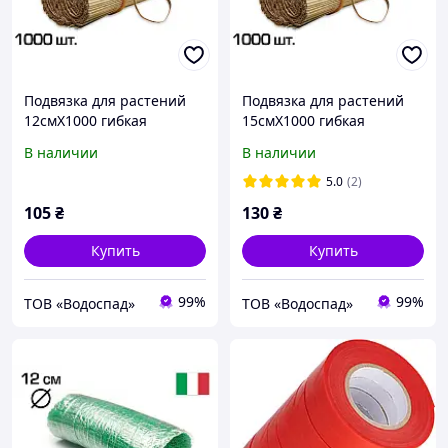
Подвязка для растений
Подвязка для растений
12смХ1000 гибкая
15смХ1000 гибкая
стальная проволока в
стальная проволока в
В наличии
В наличии
бумажной оболочке
бумажной оболочке
(23FCSPE12)
(23FCSPE15)
5.0
(2)
105
₴
130
₴
Купить
Купить
99%
99%
ТОВ «Водоспад»
ТОВ «Водоспад»