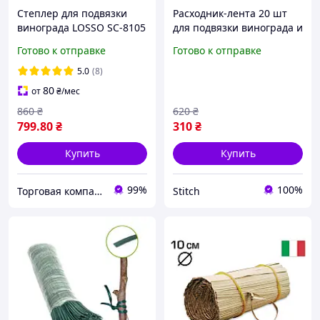
Степлер для подвязки
Расходник-лента 20 шт
винограда LOSSO SC-8105
для подвязки винограда и
(тапенер), скобы (1 уп.),
помидоров Лента ПВХ для
Готово к отправке
Готово к отправке
лента для подвязки (10
садового тапенера
шт)
Подвязка и маркировка
5.0
(8)
растений
80
от
₴
/мес
860
₴
620
₴
799
.80
₴
310
₴
Купить
Купить
99%
100%
Торговая компания LOSSO
Stitch