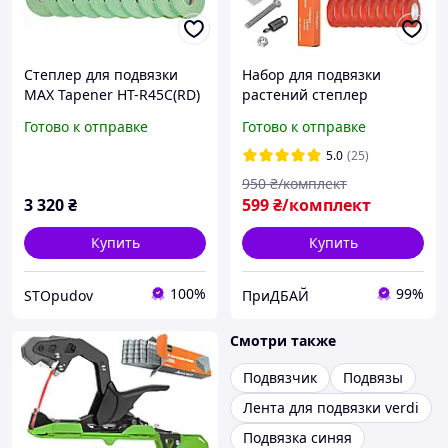
Степлер для подвязки
Набор для подвязки
MAX Tapener HT-R45C(RD)
растений степлер
+ скобы MAX 604E-L + 10
садовый подвязочный
Готово к отправке
Готово к отправке
лент (Италия)
лента и скобы для
садового степлера 10 шт
5.0
(25)
лента 10000
950
₴/комплект
3 320
₴
599
₴/комплект
Купить
Купить
100%
99%
STOpudov
ПриДБАЙ
Смотри также
Подвязчик
Подвязы
Лента для подвязки verdi
Подвязка синяя