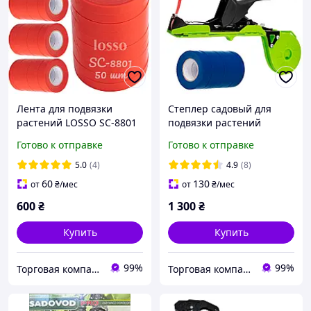
Лента для подвязки
Степлер садовый для
растений LOSSO SC-8801
подвязки растений
для тапенера, 50шт,
LOSSO SC-8108, синяя
Готово к отправке
Готово к отправке
11мм*25м красная
лента 10 шт, скобы
5.0
(4)
4.9
(8)
60
130
от
₴
/мес
от
₴
/мес
600
₴
1 300
₴
Купить
Купить
99%
99%
Торговая компания LOSSO
Торговая компания LOSSO