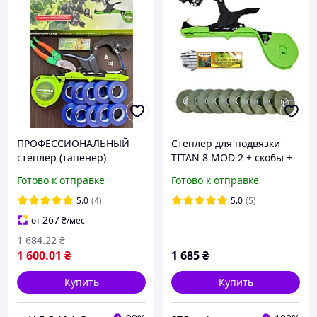
ПРОФЕССИОНАЛЬНЫЙ
Степлер для подвязки
степлер (тапенер)
TITAN 8 MOD 2 + скобы +
SADOVOD для подвязки
10 лент
Готово к отправке
Готово к отправке
винограда, цветов,
малины
5.0
(4)
5.0
(5)
267
от
₴
/мес
1 684
.22
₴
1 600
.01
₴
1 685
₴
Купить
Купить