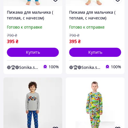
Пижама для мальчика (
Пижама для мальчика (
теплая, с начесом)
теплая, с начесом)
Щенячий патруль
Щенячий патруль
Готово к отправке
Готово к отправке
Гонщик 92-98 см Синяя с
Гонщик 92-98 см Серая с
голубым
нежно- зеленым
790
₴
790
₴
395
₴
395
₴
Купить
Купить
100%
100%
🔵🏆🔵Sonika.shop
🔵🏆🔵Sonika.shop