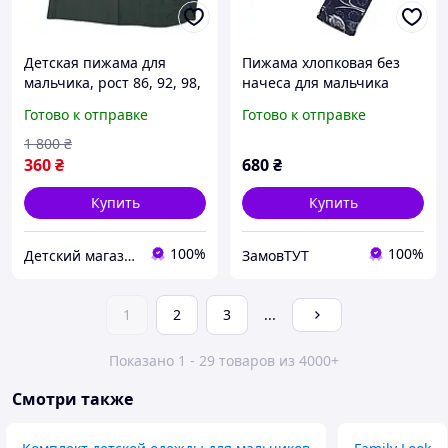
Детская пижама для
Пижама хлопковая без
мальчика, рост 86, 92, 98,
начеса для мальчика
104 см.
BAYKAR 9630 размер 02
Готово к отправке
Готово к отправке
(2-3 года), рост 92-98 см
серый
1 800
₴
360
₴
680
₴
Купить
Купить
100%
100%
Детский магазин "Алекс & София"
ЗамовТУТ
1
2
3
...
Показано 1 - 29 товаров из 4000+
Смотри также