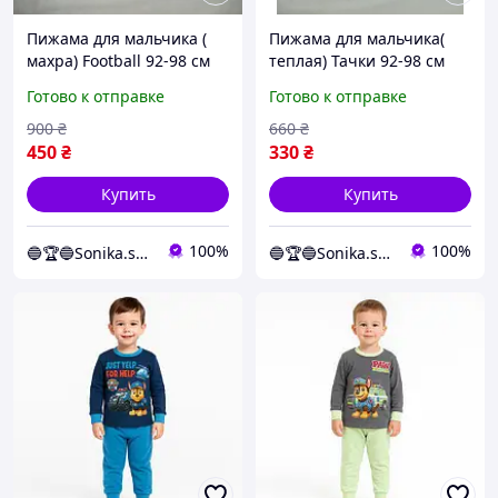
Пижама для мальчика (
Пижама для мальчика(
махра) Football 92-98 см
теплая) Тачки 92-98 см
Синий
Синий с белым
Готово к отправке
Готово к отправке
900
₴
660
₴
450
₴
330
₴
Купить
Купить
100%
100%
🔵🏆🔵Sonika.shop
🔵🏆🔵Sonika.shop