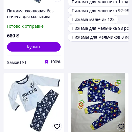
Пижама для мальчика 1 год
Пижама для мальчика 92-98
Пижама хлопковая без
начеса для мальчика
Пижама мальчик 122
BAYKAR 9623 размер 02
Готово к отправке
Пижама для мальчика 98 рос
(2-3 года), рост 92-98 см
серый
680
₴
Пижамы для мальчиков 8 лет
Купить
100%
ЗамовТУТ