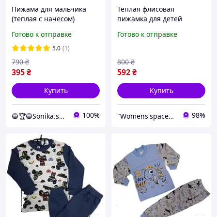
Пижама для мальчика
Теплая флисовая
(теплая с начесом)
пижамка для детей
Щенячий патруль HELP
Черно-белая пижамка на
Готово к отправке
Готово к отправке
92-98 см Серая с голубым
пуговицах 2-3 года 86-92
см Теплая пижама для
5.0
(1)
детей
790
₴
800
₴
395
₴
592
₴
Купить
Купить
100%
98%
🔵🏆🔵Sonika.shop
"Womens'space2024" — Девичье пространство: одежда и товары для дома