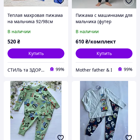
Теплая махровая пижама
Пижама с машинками для
на мальчика 92/98см
мальчика (футер
"Абстакция"
трехнитка) Татошка, р.92,
В наличии
В наличии
98 см
520
₴
610
₴/комплект
Купить
Купить
99%
99%
СТИЛЬ та ЗДОРОВ'Я
Mother father & I