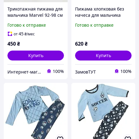
Трикотажная пижама для
Пижама хлопковая без
мальчика Marvel 92-98 см
начеса для мальчика
(2-3Y)
BAYKAR 9634 размер 02
Готово к отправке
Готово к отправке
(2-3 года), рост 92-98 см
серый
45
от
₴
/мес
450
₴
620
₴
Купить
Купить
100%
100%
Интернет-магазин "Детки"
ЗамовТУТ