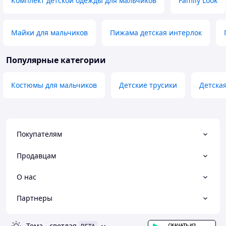
Комплект детской одежды для мальчиков
Family Look
Майки для мальчиков
Пижама детская интерлок
Популярные категории
Костюмы для мальчиков
Детские трусики
Детска
Покупателям
Продавцам
О нас
Партнеры
Тема
-
светлая