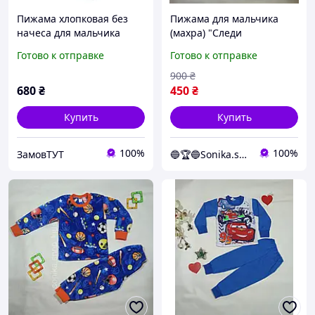
Пижама хлопковая без
Пижама для мальчика
начеса для мальчика
(махра) "Следи
BAYKAR 9623 размер 02
любимцев" 92-98 см
Готово к отправке
Готово к отправке
(2-3 года), рост 92-98 см
Синий
голубой
900
₴
680
₴
450
₴
Купить
Купить
100%
100%
ЗамовТУТ
🔵🏆🔵Sonika.shop