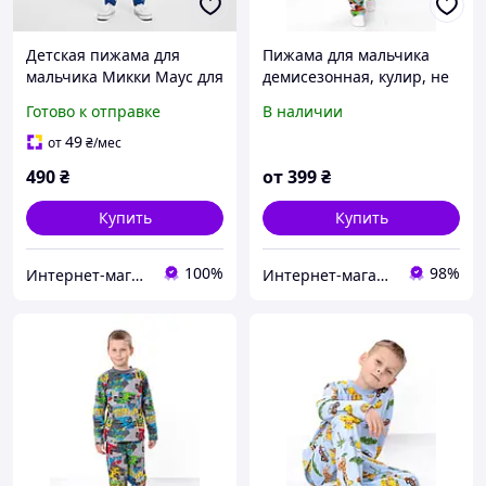
Детская пижама для
Пижама для мальчика
мальчика Микки Маус для
демисезонная, кулир, не
мальчика Disney 92-98 см
утепленная, 100% хлопок,
Готово к отправке
В наличии
(3Y)
92см, 98см, 104см, 110см,
116см, 122см, 128см,
49
от
₴
/мес
134см
490
₴
от
399
₴
Купить
Купить
100%
98%
Интернет-магазин "Детки"
Интернет-магазин детской одежды "Детки-конфетки"