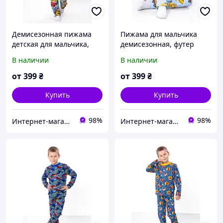
Демисезонная пижама
Пижама для мальчика
детская для мальчика,
демисезонная, футер
кофта и штаны, кулир,
начос, 100% хлопок, 92см,
В наличии
В наличии
100% хлопок, 92см, 98см,
98см, 104см, 110см,
104см, 110см, 116см,
116см, 122см, 128см,
от
399
₴
от
399
₴
122см, 128см, 134см
134см
Купить
Купить
98%
98%
Интернет-магазин детской одежды "Детки-конфетки"
Интернет-магазин детской одежды "Детки-конфетки"