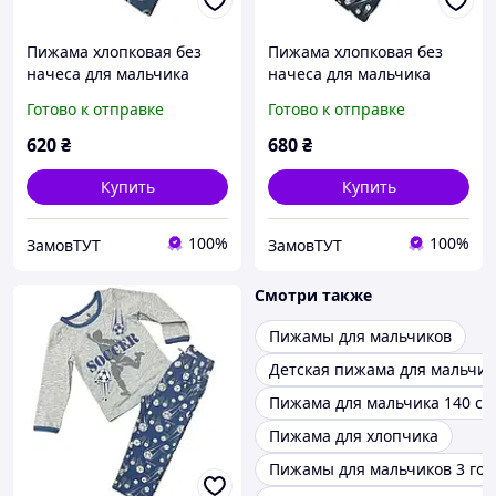
Пижама хлопковая без
Пижама хлопковая без
начеса для мальчика
начеса для мальчика
BAYKAR 9634 размер 02
BAYKAR 9623 размер 02
Готово к отправке
Готово к отправке
(2-3 года), рост 92-98 см
(2-3 года), рост 92-98 см
синий
синий
620
₴
680
₴
Купить
Купить
100%
100%
ЗамовТУТ
ЗамовТУТ
Смотри также
Пижамы для мальчиков
Детская пижама для мальчик
Пижама для мальчика 140 см
Пижама для хлопчика
Пижамы для мальчиков 3 год