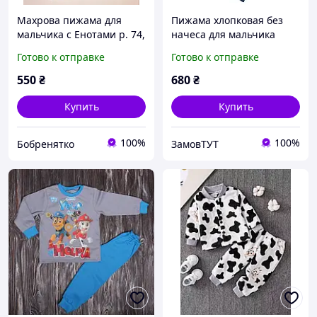
Махрова пижама для
Пижама хлопковая без
мальчика с Енотами р. 74,
начеса для мальчика
92-98 см
BAYKAR 9630 размер 02
Готово к отправке
Готово к отправке
(2-3 года), рост 92-98 см
голубой
550
₴
680
₴
Купить
Купить
100%
100%
Бобренятко
ЗамовТУТ