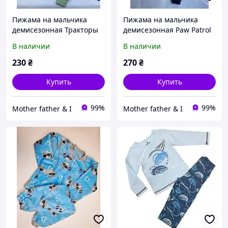
Пижама на мальчика
Пижама на мальчика
демисезонная Тракторы
демисезонная Paw Patrol
Primark р.68, 74, 80, 86,
Primark р.92, 98, 104, 110
В наличии
В наличии
92, 98 см
см
230
₴
270
₴
Купить
Купить
99%
99%
Mother father & I
Mother father & I