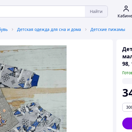
Найти
Кабин
бувь
Детская одежда для сна и дома
Детские пижамы
Дет
мал
98, 
Гото
3
30