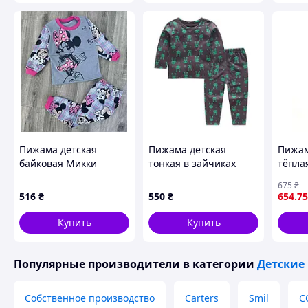
Пижама детская
Пижама детская
Пижам
байковая Микки
тонкая в зайчиках
тёплая
красн
675
₴
одяг
516
₴
550
₴
654
.75
Купить
Купить
Популярные производители
в категории
Детские
Собственное производство
Carters
Smil
C