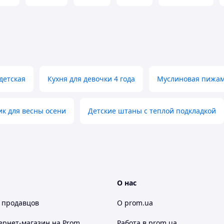
детская
Кухня для девочки 4 года
Муслиновая пижам
к для весны осени
Детские штаны с теплой подкладкой
О нас
 продавцов
О prom.ua
ернет-магазин
на Prom
Работа в prom.ua