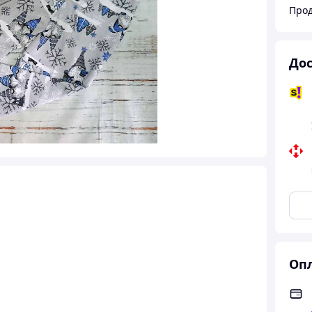
Прод
Дос
Опл