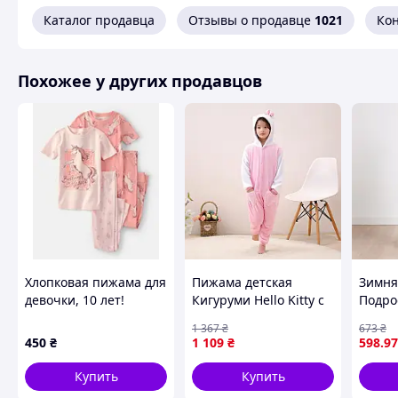
Каталог продавца
Отзывы о продавце
1021
Ко
Комплект пошит с
натуральной байки (фланели)
высшег
ощупь начес, который мгновенно согревает ребенка и от
Похожее у других продавцов
Похожие товары по характеристикам
Хлопковая пижама для
Пижама детская
Зимня
девочки, 10 лет!
Кигуруми Hello Kitty с
Подро
розовыми сердечками
для м
1 367
₴
673
₴
Kigurumi Денвер
Майнк
450
₴
1 109
₴
598
.97
Піжама дитяча
начес
Кігурумі Hello Kitty з
128 1
Купить
Купить
рожевими сердечками
116