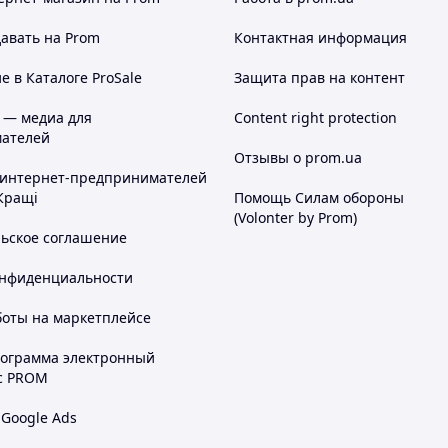
авать на Prom
Контактная информация
 в Каталоге ProSale
Защита прав на контент
 — медиа для
Content right protection
ателей
Отзывы о prom.ua
 интернет-предпринимателей
Кращі
Помощь Силам обороны
(Volonter by Prom)
льское соглашение
онфиденциальности
боты на маркетплейсе
рограмма электронный
с PROM
 Google Ads