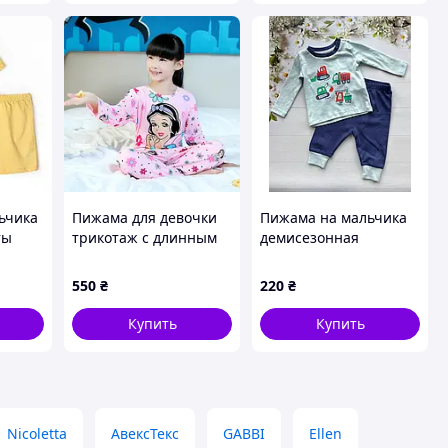
ьчика
Пижама для девочки
Пижама на мальчика
ты
трикотаж с длинным
демисезонная
рукавом
Строительные
машинки Primark р.62
550
₴
220
₴
см (0-3 месяца)
Купить
Купить
Nicoletta
АвексТекс
GABBI
Ellen