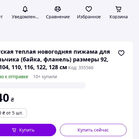
ет
Уведомления
Сравнение
Избранное
Корзина
ская теплая новогодняя пижама для
ьчика (байка, фланель) размеры 92,
104, 110, 116, 122, 128 см
Код: 355566
во к отправке
10+ купили
40
₴
0
₴
от 5 шт.
Купить
Купить сейчас