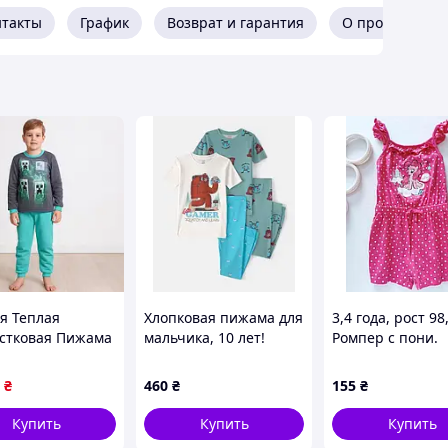
нтакты
График
Возврат и гарантия
О продавце
о качества. Эта ткань имеет мягкий, приятный на
лично удерживает тепло.
я Теплая
Хлопковая пижама для
3,4 года, рост 98
стковая Пижама
мальчика, 10 лет!
Ромпер с пони.
альчика
Артикул 8282
рафт Minecraft
₴
460
₴
155
₴
 байка 116 122
34 140 Серый,
Купить
Купить
Купить