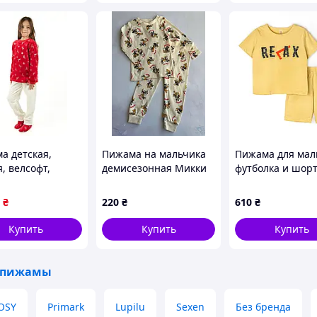
а детская,
Пижама на мальчика
Пижама для мал
, велсофт,
демисезонная Микки
футболка и шор
ая, топ Юрма
Маус/Плуто Primark
Relax
р.62, 80 см
₴
220
₴
610
₴
Купить
Купить
Купить
 пижамы
OSY
Primark
Lupilu
Sexen
Без бренда