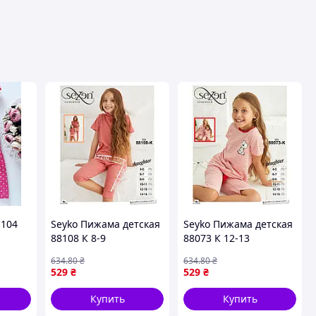
,104
Seyko Пижама детская
Seyko Пижама детская
88108 К 8-9
88073 К 12-13
634
.80
₴
634
.80
₴
529
₴
529
₴
Купить
Купить