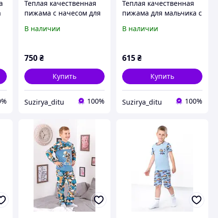
а
Теплая качественная
Теплая качественная
а
пижама с начесом для
пижама для мальчика с
6-
мальчиков р
начесом р 104,116, 122
В наличии
В наличии
134,140,146
750
₴
615
₴
Купить
Купить
0%
100%
100%
Suzirya_ditu
Suzirya_ditu