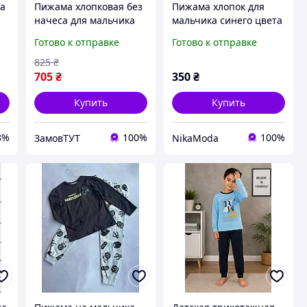
а
Пижама хлопковая без
Пижама хлопок для
начеса для мальчика
мальчика синего цвета
BAYKAR 9075 размер 06
116-122
Готово к отправке
Готово к отправке
с,
(6-7 лет), рост 116-122
см голубой
825
₴
705
₴
350
₴
Купить
Купить
8%
100%
100%
ЗамовТУТ
NikaModa