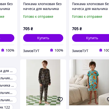
вая без
Пижама хлопковая без
Пижама хлопковая бе
льчика
начеса для мальчика
начеса для мальчика
азмер 06
BAYKAR 9602 размер 06
BAYKAR 9602 размер 
вке
Готово к отправке
Готово к отправке
116-122
(6-7 лет), рост 116-122
(6-7 лет), рост 116-12
см серый
см голубой
705
₴
705
₴
ь
Купить
Купить
100%
100%
10
ЗамовТУТ
ЗамовТУТ
Детская пижама для мальчика
Пижама для мальчика 140 см
Пижама на мальчика 12 лет
Пижаму для мальчика 10 лет
Пижама для мальчика 92-98
ик 122