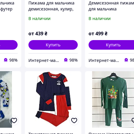
льчика
Пижама для мальчика
Демисезонная пижам
 футер
демисезонная, кулир,
для мальчика
опок,
не утепленная, 100%
Комбинезон -
В наличии
В наличии
116см,
хлопок, 110см, 116см,
спальник, футер начо
134см
122см, 128см
110см, 116см, 122см,
128см, 134см
от
439
₴
от
499
₴
ь
Купить
Купить
98%
98%
9
Интернет-магазин детской одежды "Детки-конфетки"
Интернет-магазин детской одежды "Детки-конфетки"