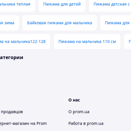
альчика теплая
Пижама для детей
Пижама детская с
ая зима
Байковая пижама для мальчика
Пижама для 
а на мальчика122-128
Пижама на мальчика 110 см
П
категории
О нас
 продавцов
О prom.ua
ернет-магазин
на Prom
Работа в prom.ua