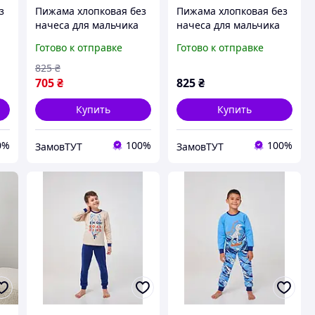
з
Пижама хлопковая без
Пижама хлопковая без
начеса для мальчика
начеса для мальчика
06
BAYKAR 9075 размер 06
BAYKAR 9076 размер 06
Готово к отправке
Готово к отправке
2
(6-7 лет), рост 116-122
(6-7 лет), рост 116-122
см серый меланж
см серый меланж
825
₴
705
₴
825
₴
Купить
Купить
0%
100%
100%
ЗамовТУТ
ЗамовТУТ