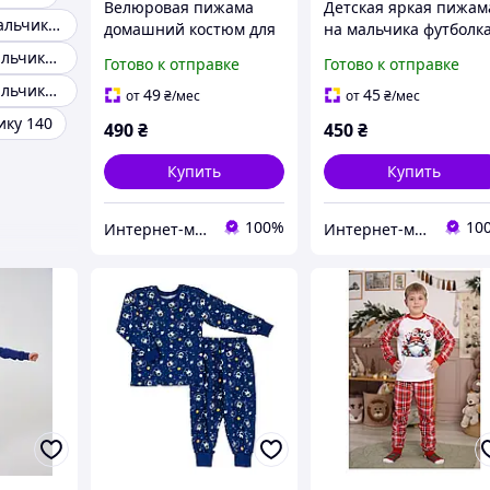
Велюровая пижама
Детская яркая пижам
Пижамы для мальчиков 8 лет
домашний костюм для
на мальчика футболк
мальчика 116-122
и шорты 116-122 см (
Пижама для мальчика 98 роста
Готово к отправке
Готово к отправке
7Y)
Пижама для мальчиков 128
49
45
от
₴
/мес
от
₴
/мес
ку 140
490
₴
450
₴
Купить
Купить
100%
10
Интернет-магазин "Детки"
Интернет-магазин "Детки"