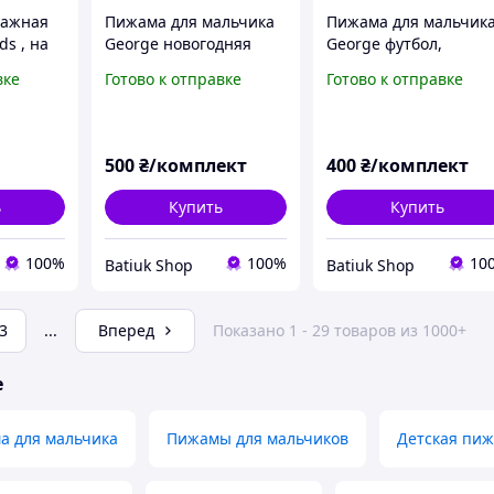
тажная
Пижама для мальчика
Пижама для мальчик
ds , на
George новогодняя
George футбол,
во
зеленая, комплект для
комплект для сна 116
вке
Готово к отправке
Готово к отправке
сна 116-122
122
4,140
500
₴/комплект
400
₴/комплект
ь
Купить
Купить
100%
100%
10
Batiuk Shop
Batiuk Shop
3
...
Вперед
Показано 1 - 29 товаров из 1000+
е
а для мальчика
Пижамы для мальчиков
Детская пиж