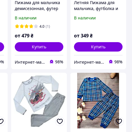
Пижама для мальчика
Летняя Пижама для
демисезонная, футер
мальчика, футболка и
ом
начос, 100% хлопок,
шорты, кулир, 100%
В наличии
В наличии
110см, 116см, 122см,
хлопок, 110см, 116см,
128см
122см, 128см, 134см
4.0
(1)
от
479
₴
от
349
₴
Купить
Купить
0%
98%
98%
Интернет-магазин детской одежды "Детки-конфетки"
Интернет-магазин детской одежды "Детки-конфетки"