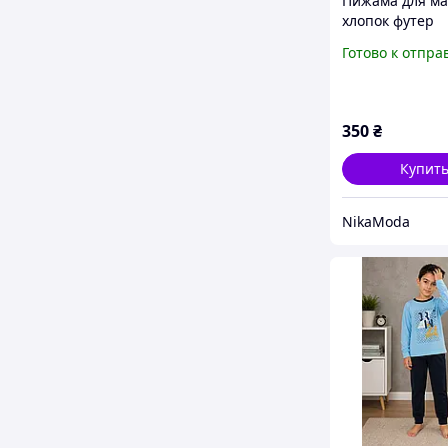
Пижама для ма
хлопок футер
микроначёс 11
Готово к отпра
350
₴
Купит
NikaModa