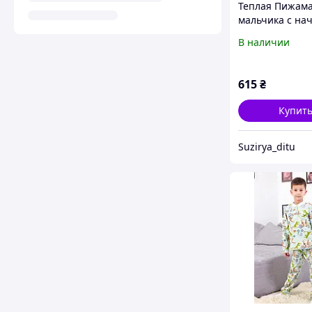
Теплая Пижама
мальчика с на
104,110,116,12
В наличии
615
₴
Купит
Suzirya_ditu