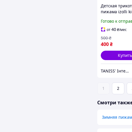
Детская трико
пижама izolli ki
мальчика , пр-
Готово к отпра
Турция, рост
116,122,128,13
40
от
₴
/мес
голубая
500
₴
400
₴
Купит
TANISS' Інтернет-магазин
1
2
Смотри такж
Зимняя пижам