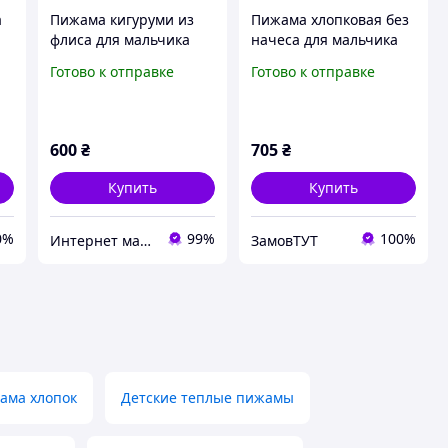
а
Пижама кигуруми из
Пижама хлопковая без
флиса для мальчика
начеса для мальчика
-
NINJAGO Lego - Размер
BAYKAR 9088 размер 06
Готово к отправке
Готово к отправке
(98/104, 110/116,
(6-7 лет), рост 116-122
122/128, 134/140)
см молочный
134/140
600
₴
705
₴
Купить
Купить
0%
99%
100%
Интернет магазин "Берегиня". Все для Мамы и Малыша
ЗамовТУТ
ама хлопок
Детские теплые пижамы