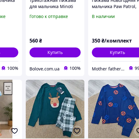
льчика
Трикотажная пижама
Пижама Новогодняя 
для мальчика Minoti
мальчика Paw Patrol,
6-122
Полосочка на 6-7 лет
р.110-116, 122-128 (4-
вке
Готово к отправке
В наличии
116-122 см Красный /
лет)
Синий
560
₴
350
₴/комплект
ь
Купить
Купить
100%
100%
9
Bolove.com.ua
Mother father & I