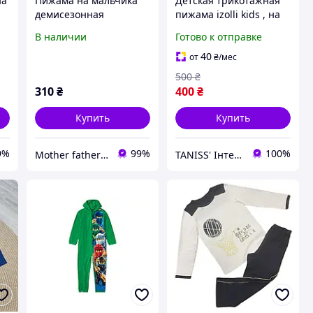
на
Пижама на мальчика
Детская трикотажная
демисезонная
пижама izolli kids , на
8
Мандалорец Primark
мальчика , пр-во
В наличии
Готово к отправке
р.116, 122 см (5-7 лет)
Турция, рост
116,122,128,134,140
40
от
₴
/мес
голубая
500
₴
310
₴
400
₴
Купить
Купить
9%
99%
100%
Mother father & I
TANISS' Інтернет-магазин