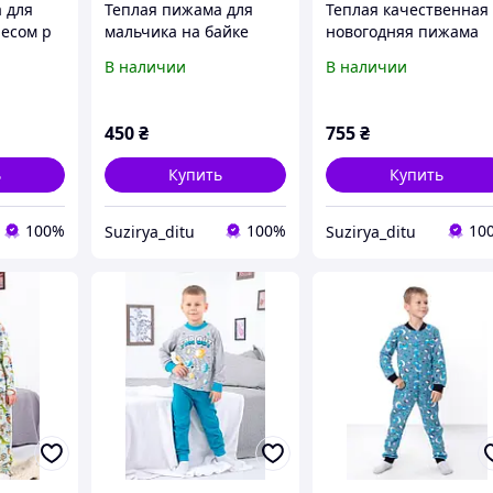
 для
Теплая пижама для
Теплая качественная
чесом р
мальчика на байке
новогодняя пижама
2
Космос р 110-116,122-
для мальчика с гном
В наличии
В наличии
128
р 110,116,122,140 г.
450
₴
755
₴
ь
Купить
Купить
100%
100%
10
Suzirya_ditu
Suzirya_ditu