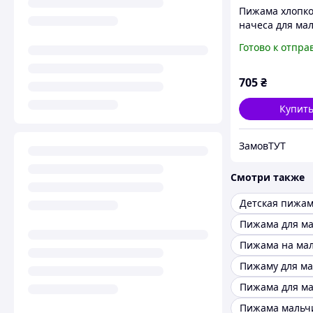
Пижама хлопко
начеса для ма
BAYKAR 9602 р
Готово к отпра
(6-7 лет), рост 
см молочный
705
₴
Купит
ЗамовТУТ
Смотри также
Пижама мальч