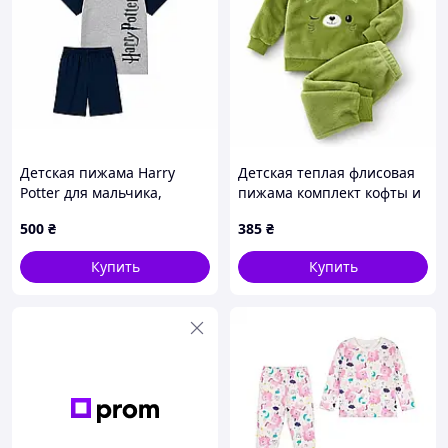
Детская пижама Harry
Детская теплая флисовая
Potter для мальчика,
пижама комплект кофты и
футболка и шорты,
брюки для мальчика и
500
₴
385
₴
134/140, серо-синяя, 100%
девочки.
хлопок
Купить
Купить