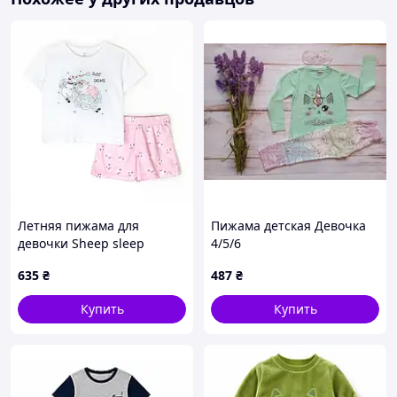
Летняя пижама для
Пижама детская Девочка
девочки Sheep sleep
4/5/6
635
₴
487
₴
Купить
Купить