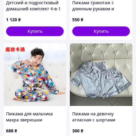
Детский и подростковый
Пижама трикотаж с
домашний комплект 4-в-1
длинным рукавом и
из королевского велюра
штанами унисекс
1 120
₴
550
₴
Купить
Купить
Пижама для мальчика
Пижама на девочку
махра зверюшки
атласная с шортами
Серый 8001/2, 2, YVEFANJV,
688
₴
300
₴
Серый, Для девочек, Весна