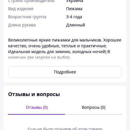
Страна производитель
Украина
Вид изделия
Пижама
Возрастная группа
3-4 года
Длина рукава
Длинный
Великолепные яркие пижамки для мальчиков. Хорошее
качество, очень удобные, теплые и практичные.
Идеальная модель для зимних, холодных ночей) В
наличии две модели на выбор.
Тканина: вельсофт
Размеры: 92-98, 98-104.
Подробнее
ЗАМЕРЫ.
56 (92-98) - Ширина кофты 30 см/длина 39 см/длина
Отзывы и вопросы
рукава от плеча 33 см/длина брюк 59 см/шаг 38 см
Отзывы (0)
Вопросы (0)
60(98-104)- Ширина кофты 31 см/длина 42 см/длина
рукава от плеча 35 см/длина брюк 62 см/ша 40 см
Производство Украина
Еще не было отзывов об этом товаре