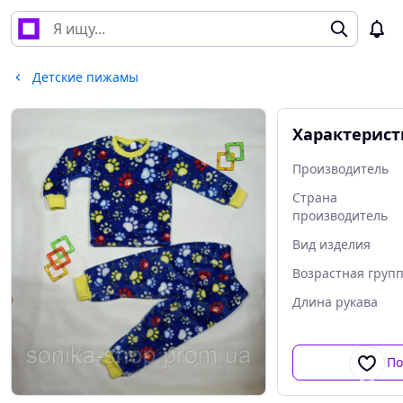
Детские пижамы
Характерис
Производитель
Страна
производитель
Вид изделия
Возрастная груп
Длина рукава
По