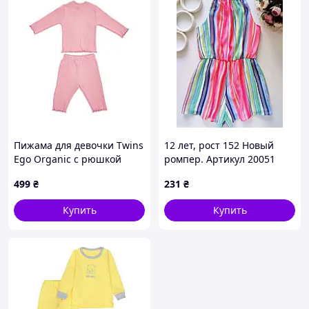
Пижама для девочки Twins
12 лет, рост 152 Новый
Ego Organic с рюшкой
ромпер. Артикул 20051
(лонгслив, штаны) 80р
499
₴
231
₴
пудровый
Купить
Купить