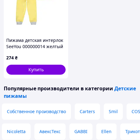
Пижама детская интерлок
SeeYou 000000014 желтый
80
274
₴
Купить
Популярные производители
в категории
Детские
пижамы
Собственное производство
Carters
Smil
COS
Nicoletta
АвексТекс
GABBI
Ellen
Трико