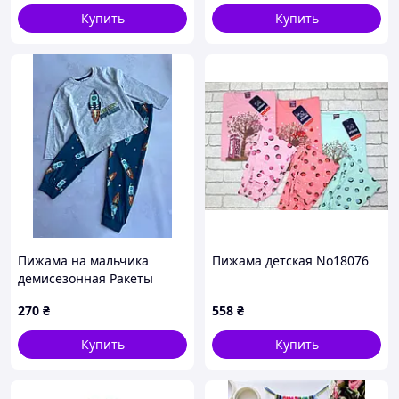
Лето, 104
Купить
Купить
Пижама на мальчика
Пижама детская No18076
демисезонная Ракеты
Primark р.92 см, 104 см
270
₴
558
₴
Купить
Купить