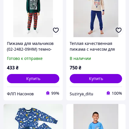
Пижама для мальчиков
Теплая качественная
(02-2482-09НМ) темно-
пижама с начесом для
зелёный АвексТекс 122 см
мальчиков р 134,140,146
Готово к отправке
В наличии
433
₴
750
₴
Купить
Купить
99%
100%
ФЛП Насонов
Suzirya_ditu