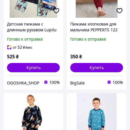
Детская пижама с
Пижама хлопковая для
длинным рукавом Lupilu
мальчика PEPPERTS 122
122-128 см для мальчиков
128
Готово к отправке
Готово к отправке
52
от
₴
/мес
525
₴
350
₴
Купить
Купить
100%
100%
OGOSHKA_SHOP
BigSale