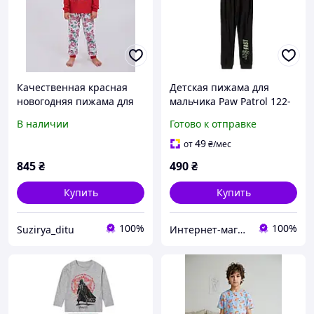
Качественная красная
Детская пижама для
новогодняя пижама для
мальчика Paw Patrol 122-
мальчика (девочки) р
128 см (6-8Y)
В наличии
Готово к отправке
122,128,134
49
от
₴
/мес
845
₴
490
₴
Купить
Купить
100%
100%
Suzirya_ditu
Интернет-магазин "Детки"