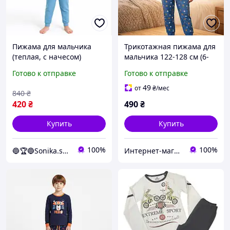
Пижама для мальчика
Трикотажная пижама для
(теплая, с начесом)
мальчика 122-128 см (6-
Майнкрафт Creeper 122-
8Y)
Готово к отправке
Готово к отправке
128 см Серый с голубым
49
от
₴
/мес
840
₴
420
₴
490
₴
Купить
Купить
100%
100%
🔵🏆🔵Sonika.shop
Интернет-магазин "Детки"