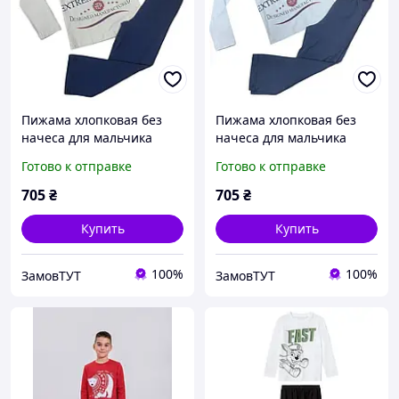
Пижама хлопковая без
Пижама хлопковая без
начеса для мальчика
начеса для мальчика
BAYKAR 9602 размер 06
BAYKAR 9602 размер 06
Готово к отправке
Готово к отправке
(6-7 лет), рост 116-122 см
(6-7 лет), рост 116-122 см
серый
голубой
705
₴
705
₴
Купить
Купить
100%
100%
ЗамовТУТ
ЗамовТУТ