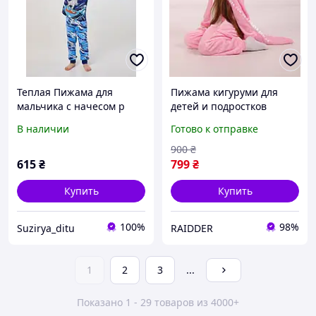
Теплая Пижама для
Пижама кигуруми для
мальчика с начесом р
детей и подростков
104,110,116,122
Динозавр Розовый Дино,
В наличии
Готово к отправке
Костюм динозавра на
девочку и мальчика
900
₴
615
₴
799
₴
Купить
Купить
100%
98%
Suzirya_ditu
RAIDDER
1
2
3
...
Показано 1 - 29 товаров из 4000+