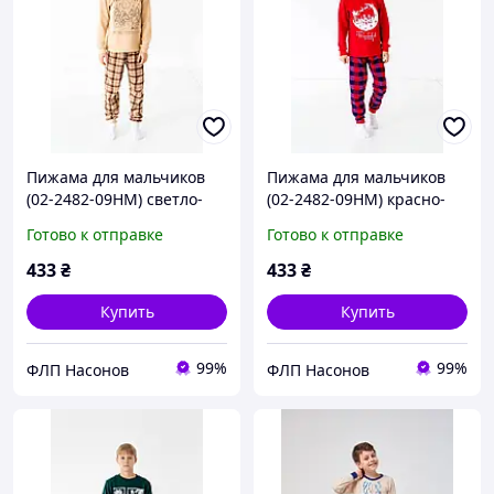
Пижама для мальчиков
Пижама для мальчиков
(02-2482-09НМ) светло-
(02-2482-09НМ) красно-
бежевый АвексТекс 122
синий АвексТекс 122 см
Готово к отправке
Готово к отправке
см
433
₴
433
₴
Купить
Купить
99%
99%
ФЛП Насонов
ФЛП Насонов