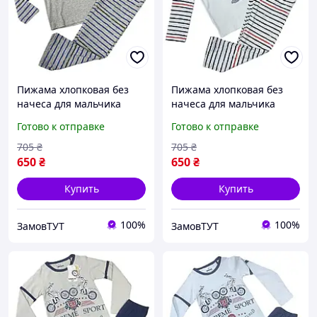
Пижама хлопковая без
Пижама хлопковая без
начеса для мальчика
начеса для мальчика
BAYKAR 9084 размер 07
BAYKAR 9084 размер 07
Готово к отправке
Готово к отправке
(7-8 лет), рост 122-128 см
(7-8 лет), рост 122-128 см
серый
белый
705
₴
705
₴
650
₴
650
₴
Купить
Купить
100%
100%
ЗамовТУТ
ЗамовТУТ