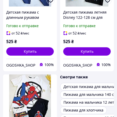
Детская пижама с
Детская пижама летняя
длинным рукавом
Disney 122-128 см для
Pepperts! 122-128 см для
мальчиков
Готово к отправке
Готово к отправке
мальчиков
52
52
от
₴
/мес
от
₴
/мес
525
₴
525
₴
Купить
Купить
100%
100%
OGOSHKA_SHOP
OGOSHKA_SHOP
Смотри также
Детская пижама для мальчик
Пижама для мальчика 140 см
Пижама на мальчика 12 лет
Пижама для хлопчика