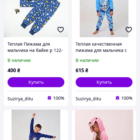
Теплая Пижама для
Теплая качественная
мальчика на байке р 122-
пижама для мальчика с
128 р
начесом р 104,116, 122
В наличии
В наличии
400
₴
615
₴
Купить
Купить
100%
100%
Suzirya_ditu
Suzirya_ditu