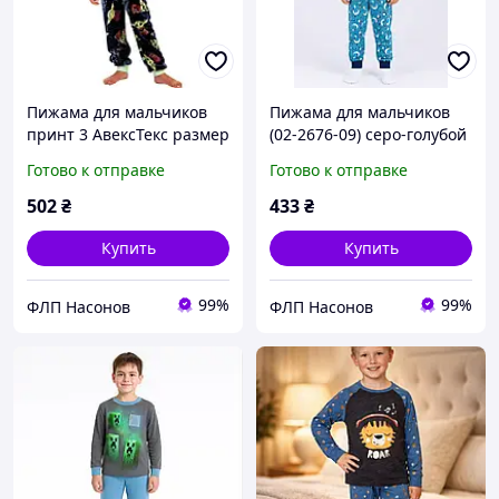
Пижама для мальчиков
Пижама для мальчиков
принт 3 АвексТекс размер
(02-2676-09) серо-голубой
122 см
динозавры АвексТекс 122
Готово к отправке
Готово к отправке
см
502
₴
433
₴
Купить
Купить
99%
99%
ФЛП Насонов
ФЛП Насонов