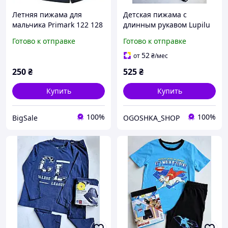
Летняя пижама для
Детская пижама с
мальчика Primark 122 128
длинным рукавом Lupilu
122-128 см для мальчиков
Готово к отправке
Готово к отправке
52
от
₴
/мес
250
₴
525
₴
Купить
Купить
100%
100%
BigSale
OGOSHKA_SHOP