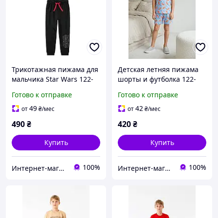
Трикотажная пижама для
Детская летняя пижама
мальчика Star Wars 122-
шорты и футболка 122-
128 см (6-8Y)
128 см (6-8Y)
Готово к отправке
Готово к отправке
49
42
от
₴
/мес
от
₴
/мес
490
₴
420
₴
Купить
Купить
100%
100%
Интернет-магазин "Детки"
Интернет-магазин "Детки"