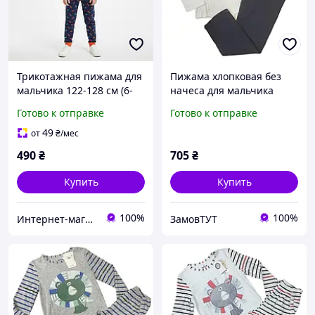
Трикотажная пижама для
Пижама хлопковая без
мальчика 122-128 см (6-
начеса для мальчика
8Y)
BAYKAR 9602 размер 06
Готово к отправке
Готово к отправке
(6-7 лет), рост 116-122 см
молочный
49
от
₴
/мес
490
₴
705
₴
Купить
Купить
100%
100%
Интернет-магазин "Детки"
ЗамовТУТ