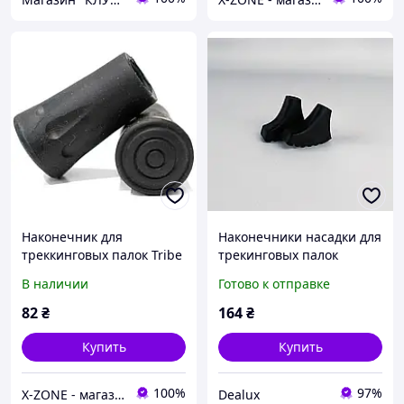
Наконечник для
Наконечники насадки для
треккинговых палок Tribe
трекинговых палок
T-MF-0007 Black
Сапожки Moltis пара 2
В наличии
Готово к отправке
шт. (для твердого
покрытия)
82
₴
164
₴
Купить
Купить
100%
97%
X-ZONE - магазин туристичного спорядження
Dealux