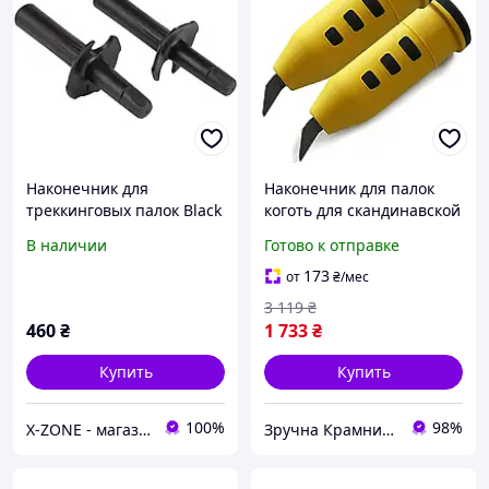
Наконечник для
Наконечник для палок
треккинговых палок Black
коготь для скандинавской
Diamond Zpole Trekking
ходьбы 2 шт желтый
В наличии
Готово к отправке
Tips (BD 112524.0000)
Vipole MK-1137
173
от
₴
/мес
3 119
₴
460
₴
1 733
₴
Купить
Купить
100%
98%
X-ZONE - магазин туристичного спорядження
Зручна Крамниця