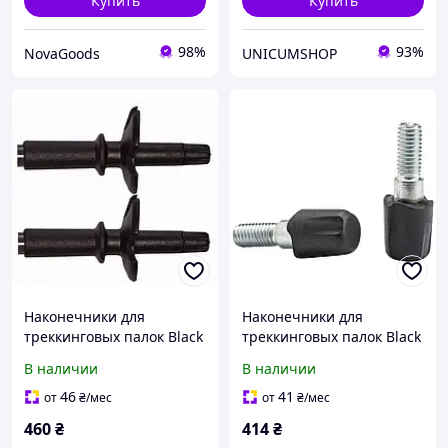
Купить
Купить
98%
93%
NovaGoods
UNICUMSHOP
Наконечники для
Наконечники для
треккинговых палок Black
треккинговых палок Black
Diamond Z-pole, резина и
Diamond Tech Tips
В наличии
В наличии
твердосплав, черный
Rubber, черные, 2 шт.
46
41
от
₴
/мес
от
₴
/мес
460
₴
414
₴