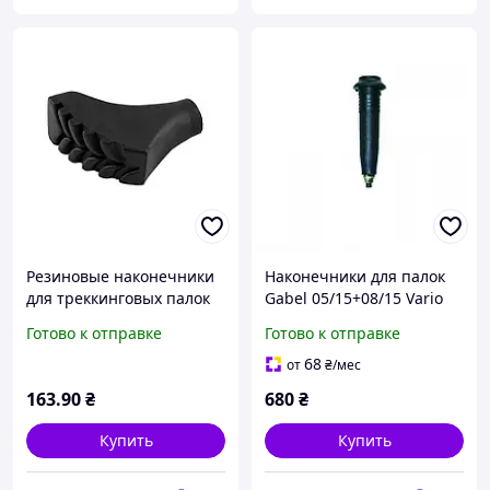
Резиновые наконечники
Наконечники для палок
для треккинговых палок
Gabel 05/15+08/15 Vario
Nils TN101 2шт
Fit+Carbide
Готово к отправке
Готово к отправке
68
от
₴
/мес
163
.90
₴
680
₴
Купить
Купить