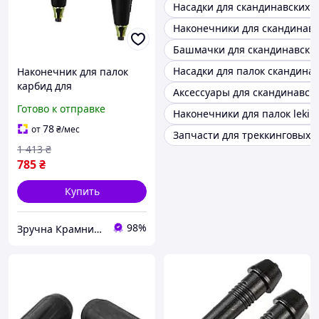
Насадки для скандинавских 
Наконечники для скандинавск
Башмачки для скандинавских
Насадки для палок скандина
Наконечник для палок
карбид для
Аксессуары для скандинавск
скандинавской ходьбы 2
Готово к отправке
Наконечники для палок leki
шт черный Gabel MK-
0718
78
от
₴
/мес
Запчасти для треккинговых 
1 413
₴
785
₴
Купить
98%
Зручна Крамниця