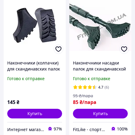
Наконечники (колпачки)
Наконечники насадки
для скандинавских палок
палок для скандинавской
Gemini GN-1001 сапогb
ходьбы Boots
Готово к отправке
Готово к отправке
резиновый Черный
(треккинговых палок)
4.7
(6)
95
₴/пара
145
₴
85
₴/пара
Купить
Купить
97%
100%
Интернет магазин Sport-Kvartal.com.ua №1 по спортивным товарам.
FitLike - спортивний інтернет-магазин