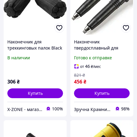
Наконечник для
Наконечник
треккинговых палок Black
твердосплавный для
Diamond Z-Pole Pole Tip
треккинговых палок 2 шт
В наличии
Готово к отправке
Protectors (BD 112080)
черный Vipole MK-1135
46
от
₴
/мес
821
₴
306
₴
456
₴
Купить
Купить
100%
98%
X-ZONE - магазин туристичного спорядження
Зручна Крамниця