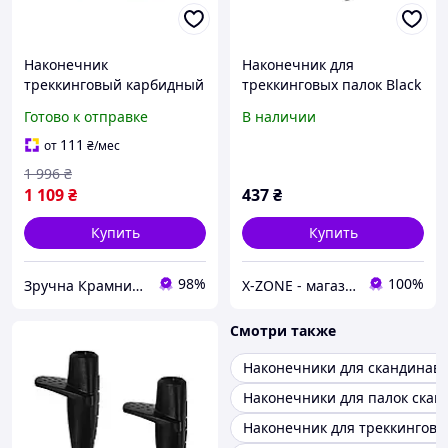
Наконечник
Наконечник для
треккинговый карбидный
треккинговых палок Black
для палок 2 шт черный
Diamond Z-Pole Baskets
Готово к отправке
В наличии
Gabel MK-0077
(BD 112126.0000)
111
от
₴
/мес
1 996
₴
1 109
₴
437
₴
Купить
Купить
98%
100%
Зручна Крамниця
X-ZONE - магазин туристичного спорядження
Смотри также
Наконечники для скандинавс
Наконечники для палок скан
Наконечник для треккинговы