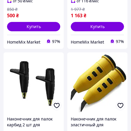
50
116
от
₴
/мес
от
₴
/мес
850
₴
1 977
₴
500
₴
1 163
₴
Купить
Купить
97%
97%
HomeMix Market
HomeMix Market
Наконечник для палок
Наконечник для палок
карбид 2 шт для
эластичный для
скандинавской ходьбы
скандинавской ходьбы 2