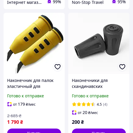
99%
95%
Інтернет магазин СпортТочка
Non-Stop Travel
Наконечник для палок
Наконечники для
эластичный для
скандинавских
скандинавской ходьбы 2
треккинговых палок 2 шт.
Готово к отправке
Готово к отправке
шт желтый Vipole GN-
черные (5566)
1137
179
от
₴
/мес
4.5
(4)
20
от
₴
/мес
2 685
₴
1 790
₴
200
₴