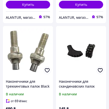
Купить
Купить
97%
97%
ALANTUR, магазин туристичного спорядження та велосипедів
ALANTUR, магазин туристичного спорядження та велосипедів
Наконечники для
Наконечники для
треккинговых палок Black
скандинавских палок
Diamond Tech Tips
Tramp с шипами для
В наличии
В наличии
Carbide, черные, 2 шт.
зимней ходьбы 2 шт.
69
от
₴
/мес
690
₴
145
₴