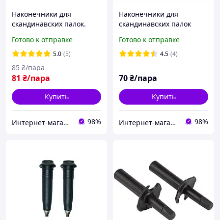
Наконечники для
Наконечники для
скандинавских палок.
скандинавских палок
(пара)-1
резина (пара)-3
Готово к отправке
Готово к отправке
5.0
(5)
4.5
(4)
85
₴/пара
81
₴/пара
70
₴/пара
Купить
Купить
98%
98%
Интернет-магазин спорттоваров "SprinterSport”
Интернет-магазин спорттоваров "SprinterSport”