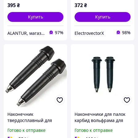
395
₴
372
₴
Купить
Купить
97%
98%
ALANTUR, магазин туристичного спорядження та велосипедів
ElectrovectorX
Наконечник
Наконечники для палок
твердосплавный для
карбид вольфрама для
треккинговых палок 2 шт
треккинга 2 шт черный
Готово к отправке
Готово к отправке
черный Vipole HM-9178
Gabel HM-9266