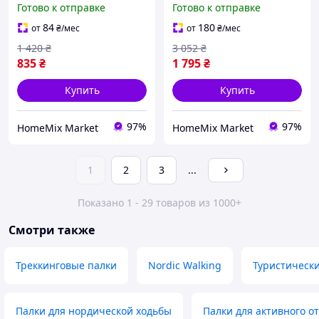
Готово к отправке
Готово к отправке
черный Gabel HM-9271
шт желтый Vipole HM-
9539
84
180
от
₴
/мес
от
₴
/мес
1 420
₴
3 052
₴
835
₴
1 795
₴
Купить
Купить
97%
97%
HomeMix Market
HomeMix Market
1
2
3
...
Показано 1 - 29 товаров из 1000+
Смотри также
Треккинговые палки
Nordic Walking
Туристическ
Палки для нордической ходьбы
Палки для активного о