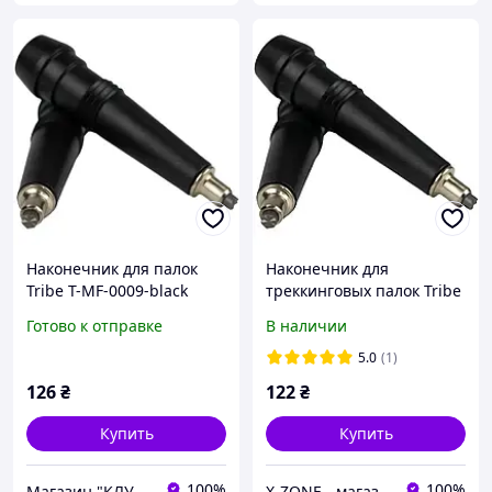
Наконечник для палок
Наконечник для
Tribe T-MF-0009-black
треккинговых палок Tribe
T-MF-0009 Black
Готово к отправке
В наличии
5.0
(1)
126
₴
122
₴
Купить
Купить
100%
100%
Магазин "КЛУБ МАНДРІВНИКІВ"
X-ZONE - магазин туристичного спорядження