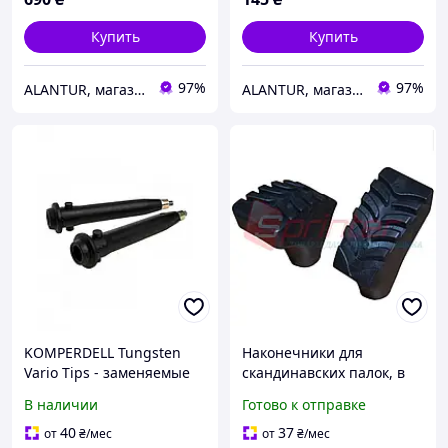
Купить
Купить
97%
97%
ALANTUR, магазин туристичного спорядження та велосипедів
ALANTUR, магазин туристичного спорядження та велосипедів
KOMPERDELL Tungsten
Наконечники для
Vario Tips - заменяемые
скандинавских палок, в
наконечники для трек-
комплекте 6 пар
В наличии
Готово к отправке
палок, 9 мм, устойчивые к
температурным
40
37
от
₴
/мес
от
₴
/мес