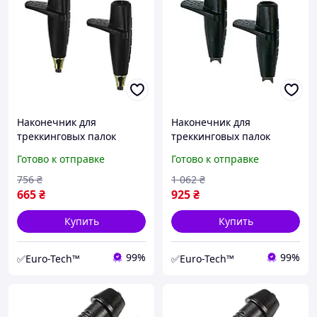
Наконечник для
Наконечник для
треккинговых палок
треккинговых палок
Gabel Aero+TRK Carbide
Gabel Aero+Dual Spikee
Готово к отправке
Готово к отправке
05/43+08/15
05/44+08/16
(7905430903010)
(7905440816010)
756
₴
1 062
₴
665
₴
925
₴
Купить
Купить
99%
99%
✅Euro-Tech™
✅Euro-Tech™