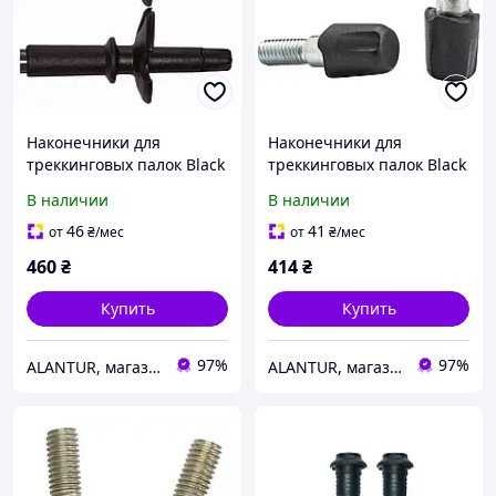
Наконечники для
Наконечники для
треккинговых палок Black
треккинговых палок Black
Diamond Z-pole, резина и
Diamond Tech Tips
В наличии
В наличии
твердосплав, черный
Rubber, черные, 2 шт.
46
41
от
₴
/мес
от
₴
/мес
460
₴
414
₴
Купить
Купить
97%
97%
ALANTUR, магазин туристичного спорядження та велосипедів
ALANTUR, магазин туристичного спорядження та велосипедів