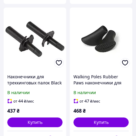
Наконечники для
Walking Poles Rubber
треккинговых палок Black
Paws наконечники для
Diamond Z-Pole Baskets,
треккинговых палок )2 шт
В наличии
В наличии
черные, 2 шт.
44
47
от
₴
/мес
от
₴
/мес
437
₴
468
₴
Купить
Купить