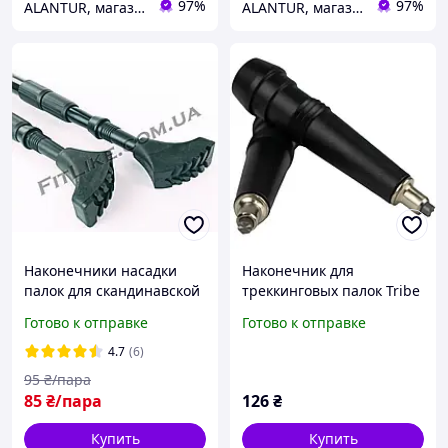
97%
97%
ALANTUR, магазин туристичного спорядження та велосипедів
ALANTUR, магазин туристичного спорядження та велосипедів
Наконечники насадки
Наконечник для
палок для скандинавской
треккинговых палок Tribe
ходьбы Boots
T-MF-0009
Готово к отправке
Готово к отправке
(треккинговых палок)
4.7
(6)
95
₴/пара
85
₴/пара
126
₴
Купить
Купить