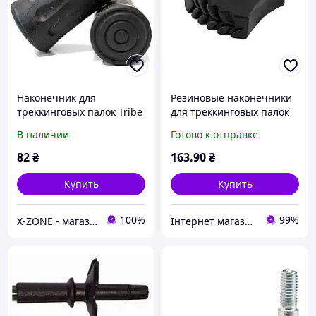
Наконечник для
Резиновые наконечники
треккинговых палок Tribe
для треккинговых палок
T-MF-0007 Black
Nils TN101 2шт
В наличии
Готово к отправке
82
₴
163
.90
₴
Купить
Купить
100%
99%
X-ZONE - магазин туристичного спорядження
Інтернет магазин СпортТочка