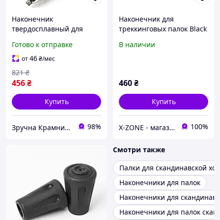
Наконечник
Наконечник для
твердосплавный для
треккинговых палок Black
треккинговых палок 2 шт
Diamond Zpole Trekking
Готово к отправке
В наличии
черный Vipole MK-1135
Tips (BD 112524.0000)
46
от
₴
/мес
821
₴
456
₴
460
₴
Купить
Купить
98%
100%
Зручна Крамниця
X-ZONE - магазин туристичного спорядження
Смотри также
Палки для скандинавской хо
Наконечники для палок
Наконечники для скандинавс
Наконечники для палок скан