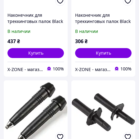
Наконечник для
Наконечник для
треккинговых палок Black
треккинговых палок Black
Diamond Z-Pole Baskets
Diamond Z-Pole Pole Tip
В наличии
В наличии
(BD 112126.0000)
Protectors (BD 112080)
437
₴
306
₴
Купить
Купить
100%
100%
X-ZONE - магазин туристичного спорядження
X-ZONE - магазин туристичного спорядження