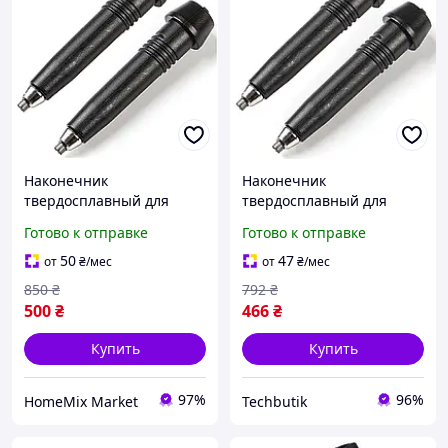
Наконечник
Наконечник
твердосплавный для
твердосплавный для
треккинговых палок 2 шт
треккинговых палок 2 шт
Готово к отправке
Готово к отправке
черный Vipole HM-9178
черный Vipole BT-7437
50
47
от
₴
/мес
от
₴
/мес
850
₴
792
₴
500
₴
466
₴
Купить
Купить
97%
96%
HomeMix Market
Techbutik