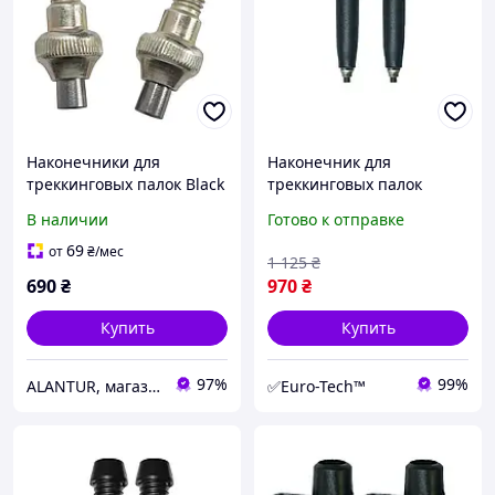
Наконечники для
Наконечник для
треккинговых палок Black
треккинговых палок
Diamond Tech Tips
Gabel Vario Fit+Carbide
В наличии
Готово к отправке
Carbide, черные, 2 шт.
05/15+08/15
(7905159900010)
69
от
₴
/мес
1 125
₴
690
₴
970
₴
Купить
Купить
97%
99%
ALANTUR, магазин туристичного спорядження та велосипедів
✅Euro-Tech™