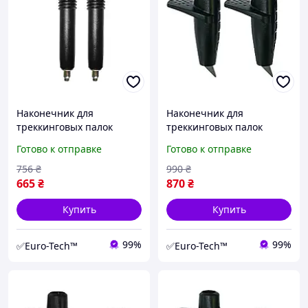
Наконечник для
Наконечник для
треккинговых палок
треккинговых палок
Gabel Carbide Tip 05/50
Gabel Aero+Active Carbide
Готово к отправке
Готово к отправке
(7905501400010)
05/44+08/5
(7905440903010)
756
₴
990
₴
665
₴
870
₴
Купить
Купить
99%
99%
✅Euro-Tech™
✅Euro-Tech™