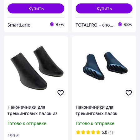
Купить
Купить
97%
98%
SmartLario
TOTALPRO – спортивные товары и инвентарь для тренировок
Наконечники для
Наконечники для
треккинговых палок из
трекинговых палок
плотной резины черные
резиновые башмачки
Готово к отправке
Готово к отправке
2 шт для асфальта и
универсальные черные
камня совместимы с
10 мм
5.0
(1)
199
₴
палками SNS