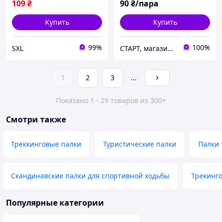
109
₴
90
₴/пара
Купить
Купить
99%
100%
SXL
СТАРТ, магазин спортивных товаров
1
2
3
...
Показано 1 - 29 товаров из 300+
Смотри также
Треккинговые палки
Туристические палки
Палки 
Скандинавские палки для спортивной ходьбы
Трекинг
Популярные категории