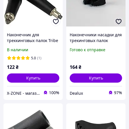
Наконечник для
Наконечники насадки для
треккинговых палок Tribe
трекинговых палок
T-MF-0009 Black
Сапожки Moltis пара 2
В наличии
Готово к отправке
шт. (для твердого
покрытия)
5.0
(1)
122
₴
164
₴
Купить
Купить
100%
97%
X-ZONE - магазин туристичного спорядження
Dealux