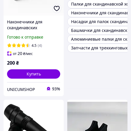
Палки для скандинавской хо
Наконечники для скандинавск
Насадки для палок скандина
Наконечники для
скандинавских
Башмачки для скандинавских
треккинговых палок 2 шт.
Готово к отправке
Алюминиевые палки для ска
черные (5566)
4.5
(4)
Запчасти для треккинговых 
20
от
₴
/мес
200
₴
Купить
93%
UNICUMSHOP