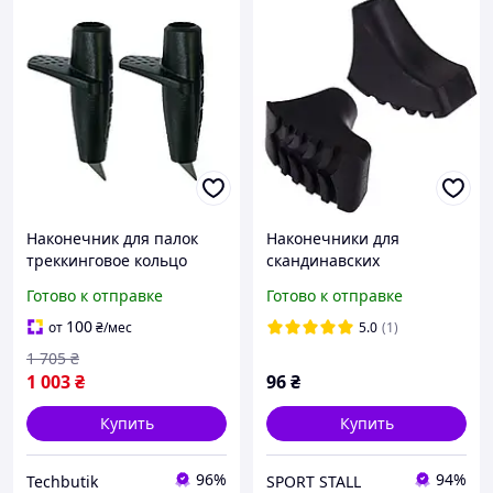
Наконечник для палок
Наконечники для
треккинговое кольцо
скандинавских
карбид 2 шт черный
треккинговых палок 2 шт.
Готово к отправке
Готово к отправке
Gabel BT-7584
черные (5527)
100
от
₴
/мес
5.0
(1)
1 705
₴
1 003
₴
96
₴
Купить
Купить
96%
94%
Techbutik
SPORT STALL