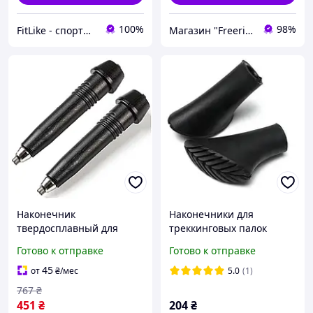
100%
98%
FitLike - спортивний інтернет-магазин
Магазин "Freeride"
Наконечник
Наконечники для
твердосплавный для
треккинговых палок
треккинговых палок 2 шт
резиновые Листья
Готово к отправке
Готово к отправке
черный Vipole LS-7345
антискользящие
защитные насадки
45
от
₴
/мес
5.0
(1)
767
₴
451
₴
204
₴