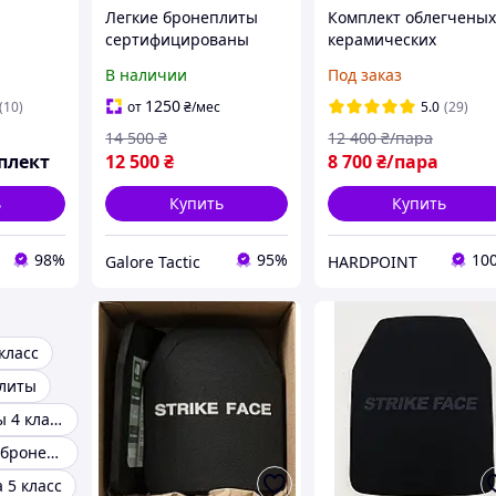
Легкие бронеплиты
Комплект облегчены
сертифицированы
керамических
dy Armor
керамические
бронеплит в
В наличии
Под заказ
 Лёгкие
бронеплиты NIJ Level IV
бронежилет 6 класс.
 6 класс
(6 класс ДСТУ) 2,4 кг
Легкие бронепласти
1250
(10)
от
₴
/мес
5.0
(29)
бронеплиты 6 класс
Study Armor 6 класс
14 500
₴
12 400
₴/пара
комплект 2 штуки
ДСТУ
плект
12 500
₴
8 700
₴/пара
ь
Купить
Купить
98%
95%
10
Galore Tactic
HARDPOINT
класс
плиты
Бронепластины 4 класса
Керамические бронеплиты
 5 класс