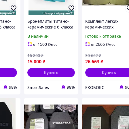
тано-
Бронеплиты титано-
Комплект легких
6 класса
керамические 6 класса
керамических
Hyperion XL для
бронеплит Aerospace
В наличии
Готово к отправке
защиты от пуль и
6-го класса 2.55 кг
 легкие
осколков легкие 4,9 кг
(25х30см) EKOBOX
1500
2666
от
₴
/мес
от
₴
/мес
е плиты
16 800
₴
30 662
₴
15 000
₴
26 663
₴
ь
Купить
Купить
98%
98%
9
SmartSales
ЕКОБОКС