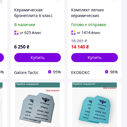
Керамическая
Комплект легких
бронеплита 6 класс
керамических
m
ДСТУ, NIJ Level IV, 25×30
бронеплит Double
В наличии
Готово к отправке
 кг
см бронеплиты легкие
Action Defence 6 класса
6 класс
(2.8 кг) EKOBOX
625
1414
от
₴
/мес
от
₴
/мес
16 261
₴
6 250
₴
14 140
₴
Купить
Купить
6%
95%
96%
Galore Tactic
ЕКОБОКС