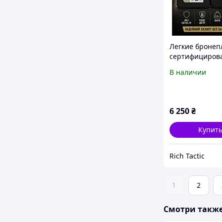
Легкие бронеп
сертифициров
керамические
В наличии
бронеплиты S
NIJ Level IV (6 
ДСТУ) 2,4 кг
бронеплиты 6 
6 250
₴
комплект
Купит
Rich Tactic
1
2
Смотри такж