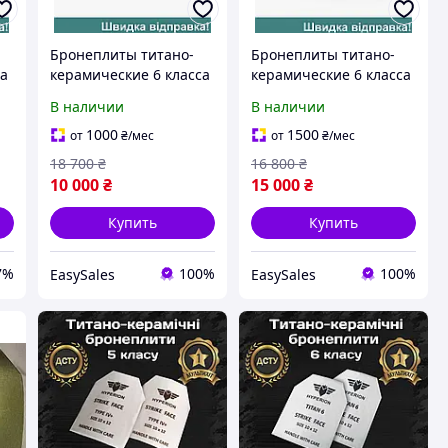
Бронеплиты титано-
Бронеплиты титано-
са
керамические 6 класса
керамические 6 класса
Hyperion для
Hyperion XL для
В наличии
В наличии
штурмовых
защиты от пуль и
г
подразделений легкие
осколков легкие 4,9 кг
1000
1500
от
₴
/мес
от
₴
/мес
баллистические плиты
18 700
₴
16 800
₴
3,5 кг
10 000
₴
15 000
₴
Купить
Купить
7%
100%
100%
EasySales
EasySales