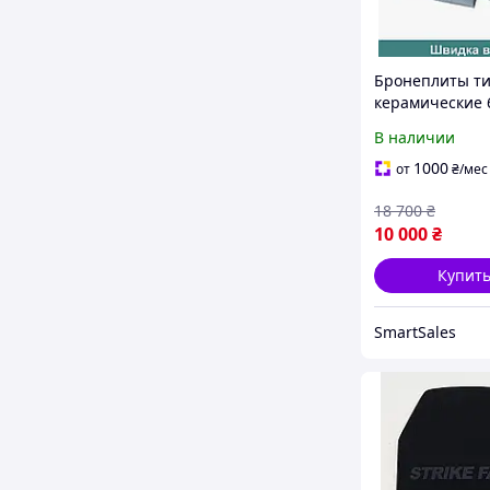
Бронеплиты ти
керамические 
Hyperion для
В наличии
штурмовых
подразделений
1000
от
₴
/мес
баллистически
18 700
₴
3,5 кг
10 000
₴
Купит
SmartSales