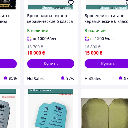
литы
Бронеплиты титано-
Бронеплиты титано-
аны
керамические 6 класса
керамические 6 клас
Hyperion для
Hyperion XL для
В наличии
В наличии
PECPROM
штурмовых
защиты от пуль и
класс
подразделений легкие
осколков легкие 4,9 к
1000
1500
от
₴
/мес
от
₴
/мес
баллистические плиты
18 700
₴
16 800
₴
ласс
3,5 кг
10 000
₴
15 000
₴
ь
Купить
Купить
95%
97%
9
HotSales
HotSales