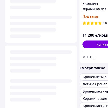
Комплект
керамических
бронеплит Stu
Под заказ
6 класса ДСТУ.
бронепластины
5.0
11 200
₴/ком
Купит
MILITES
Смотри также
Бронеплиты 6 
Легкие броне
Бронепластина