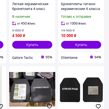
х
Легкая керамическая
Бронеплиты титано-
бронеплита 4 класс
керамические 6 класса
ДСТУ NIJ III+ SiC+PE 2 кг
Hyperion для
В наличии
Готово к отправке
25×30 см Бронеплиты 4
штурмовых
ны
класс бронепластины
подразделений легкие
450
1000
от
₴
/мес
от
₴
/мес
баллистические плиты
5 000
₴
14 500
₴
3,5 кг
4 500
₴
10 000
₴
Купить
Купить
0%
95%
94%
Galore Tactic
EliteHome