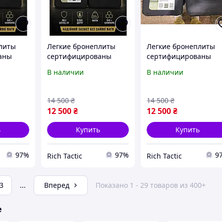
литы
Легкие бронеплиты
Легкие бронеплиты
аны
сертифицированы
сертифицированы
керамические
керамические
В наличии
В наличии
PECPROM
бронеплиты NIJ Level IV
бронеплиты NIJ Level 
класс
(6 класс ДСТУ) 2,4 кг
(6 класс ДСТУ) 2,4 кг
бронеплиты 6 класс
бронеплиты 6 класс
14 500
₴
14 500
₴
класс
комплект 2 штуки
комплект 2 штуки
12 500
₴
12 500
₴
ь
Купить
Купить
97%
97%
9
Rich Tactic
Rich Tactic
3
...
Вперед
Показано 1 - 29 товаров из 400+
е