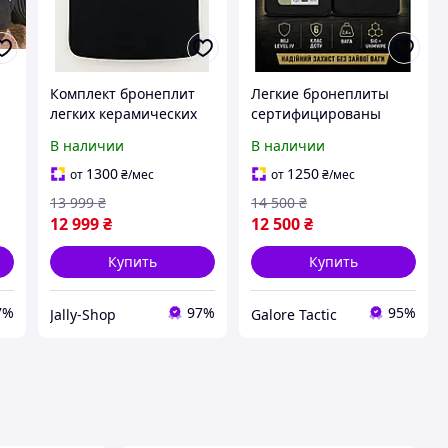
Комплект бронеплит
Легкие бронеплиты
легких керамических
сертифицированы
No Brand Aluminium
керамические
В наличии
В наличии
IV
oxide 5-го класса 25х30
бронеплиты NIJ Level IV
см 2 шт Черный
(6 класс ДСТУ) 2,4 кг
1300
1250
от
₴
/мес
от
₴
/мес
(2005682918)
бронеплиты 6 класс
13 999
₴
14 500
₴
комплект 2 штуки
12 999
₴
12 500
₴
Купить
Купить
7%
97%
95%
Jally-Shop
Galore Tactic