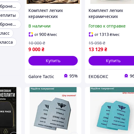
Керамические бронепластины
Комплект легких
Комплект легких
неплиты
керамических
керамических
бронеплит 4 класс
бронеплит Aluminiu
Керамические бронепластины 4 класс
В наличии
Готово к отправке
ДСТУ NIJ III+ 25×30 см 2
oxide 5-го класса 2,35
класс
кг
(25х30см) EKOBOX
900
1313
от
₴
/мес
от
₴
/мес
класса
10 000
₴
15 098
₴
9 000
₴
13 129
₴
Купить
Купить
95%
9
Galore Tactic
ЕКОБОКС