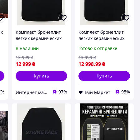
ых
Комплект бронеплит
Комплект бронеплит
легких керамических
легких керамических
No Brand Aluminium
No Brand Aluminium
В наличии
Готово к отправке
oxide 5-го класса 25х30
oxide 5-го класса 25х30
см 2 шт Черный
см 2 шт Черный
13 999
₴
13 999
₴
(2005682918)
(2005682918) D9-2026
12 999
₴
12 998
.99
₴
Купить
Купить
7%
97%
95%
Интернет магазин Rombi
❤️ Твій Маркет