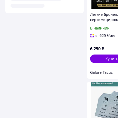
Легкие бронеп
сертифициров
керамические
В наличии
бронеплиты S
NIJ Level IV (6 
625
от
₴
/мес
ДСТУ) 2,4 кг
бронеплита 6 к
6 250
₴
Купит
Galore Tactic