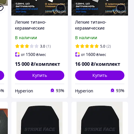
Легкие титано-
Легкие титано-
керамические
керамические
бронеплиты, 5 класса,
бронеплиты, 6 класса
В наличии
В наличии
вес 2,8кг
по дсту
3.0
(1)
5.0
(2)
1500
1600
от
₴
/мес
от
₴
/мес
15 000
₴/комплект
16 000
₴/комплект
Купить
Купить
6%
93%
93%
Hyperion
Hyperion