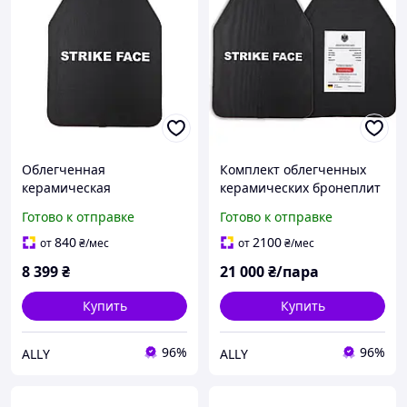
Облегченная
Комплект облегченных
керамическая
керамических бронеплит
бронеплита 4 класса
Armour М 6 класса ДСТУ
Готово к отправке
Готово к отправке
ДСТУ NIJ III+ Мedium 2,3
NIJ IV 0101.06 2,4 кг
кг
840
2100
от
₴
/мес
от
₴
/мес
8 399
₴
21 000
₴/пара
Купить
Купить
96%
96%
ALLY
ALLY