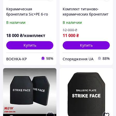
Керамическая
Комплект титаново-
бронеплита Sic+PE 6-го
керамических бронеплит
класса SPECPROM.
4 класса защиты 250×300
В наличии
В наличии
мм (2 шт, 2.2 кг/плита)
12 000
₴
18 000
₴/комплект
11 000
₴
Купить
Купить
98%
88%
ВОЄНКА-КР
Спорядження UA