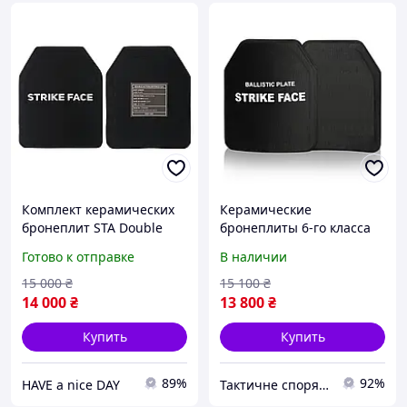
Комплект керамических
Керамические
бронеплит STA Double
бронеплиты 6-го класса
Action Defence NIJ Level IV
облегчены. Вес 2.4 кг.
Готово к отправке
В наличии
6 класс 2.8 кг (2051997549)
25х30см.
15 000
₴
15 100
₴
14 000
₴
13 800
₴
Купить
Купить
89%
92%
HAVE a nice DAY
Тактичне спорядження