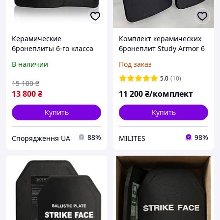
Керамические
Комплект керамических
бронеплиты 6-го класса
бронеплит Study Armor 6
облегчены. Вес 2.4 кг.
класса ДСТУ. Лёгкие
В наличии
Под заказ
25х30см.
бронепластины 6 класс
5.0
(10)
15 100
₴
13 800
₴
11 200
₴/комплект
Купить
Купить
88%
98%
Спорядження UA
MILITES