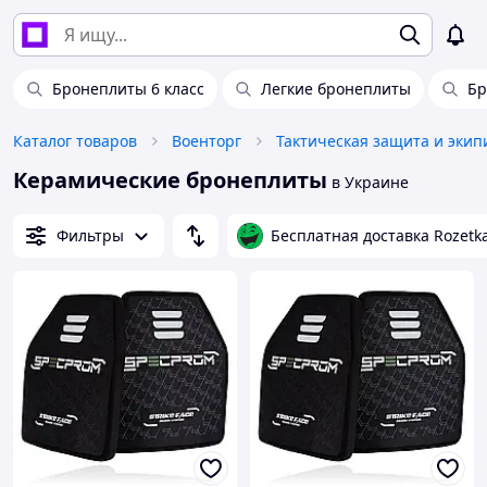
Бронеплиты 6 класс
Легкие бронеплиты
Бр
Каталог товаров
Военторг
Тактическая защита и экип
Керамические бронеплиты
в Украине
Фильтры
Бесплатная доставка Rozetk