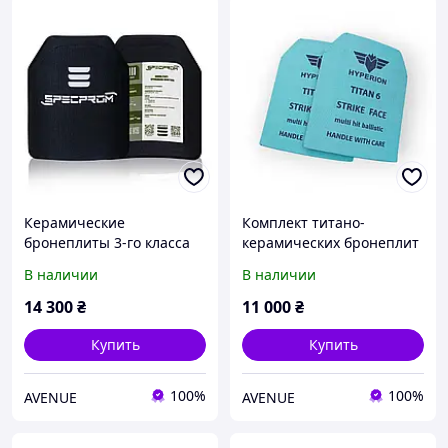
Керамические
Комплект титано-
бронеплиты 3-го класса
керамических бронеплит
сверхлегкие. Вес 1,4кг
Hyperion 6 класса по
В наличии
В наличии
25х30
ДСТУ (25×30 см, 3,3 кг/
плита)
14 300
₴
11 000
₴
Купить
Купить
100%
100%
AVENUE
AVENUE