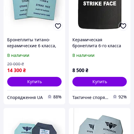
Бронеплиты титано-
Керамическая
керамические 6 класса,
бронеплита 6-го класса
TITAN -6 размер М
XL. Вес 3,7 кг 27х34см (1
В наличии
В наличии
250*300, 3,0кг
шт)
20 000
₴
14 300
₴
8 500
₴
Купить
Купить
88%
92%
Спорядження UA
Тактичне спорядження