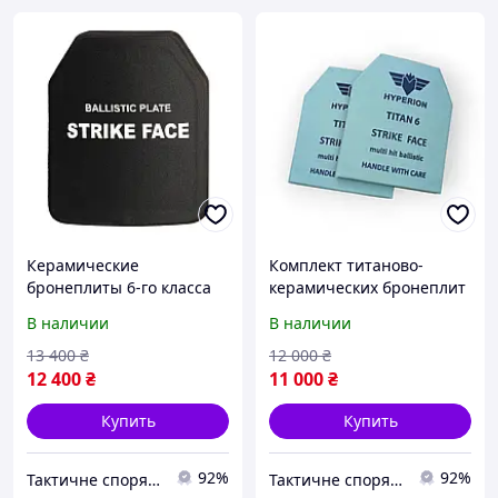
Керамические
Комплект титаново-
бронеплиты 6-го класса
керамических бронеплит
XL. Вес 3,7кг 27х34см
4 класса защиты 250×300
В наличии
В наличии
мм (2 шт, 2.2 кг/плита)
13 400
₴
12 000
₴
12 400
₴
11 000
₴
Купить
Купить
92%
92%
Тактичне спорядження
Тактичне спорядження