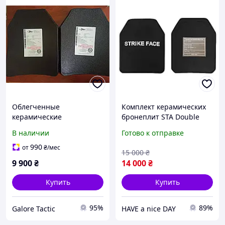
Облегченные
Комплект керамических
керамические
бронеплит STA Double
бронеплиты First Spear
Action Defence 6 класса
В наличии
Готово к отправке
USA NIJ III бронеплиты XL
2.8 кг (2051971776)
27×35 см Бронеплиты 3
990
от
₴
/мес
15 000
₴
класс XL
9 900
₴
14 000
₴
Купить
Купить
95%
89%
Galore Tactic
HAVE a nice DAY