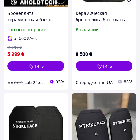
Бронеплита
Керамическая
керамическая 6 класс
бронеплита 6-го класса
бронепластина 6 класс
XL. Вес 3,7 кг 27х34см (1
Готово к отправке
В наличии
бронепластины
шт)
керамические 6 класс
600
от
₴
/мес
бронеплиты 6 класса 4
9 999
₴
5 999
₴
8 500
₴
Купить
Купить
93%
88%
⭐️⭐️⭐️⭐️⭐️ Lots24.com.ua
Спорядження UA