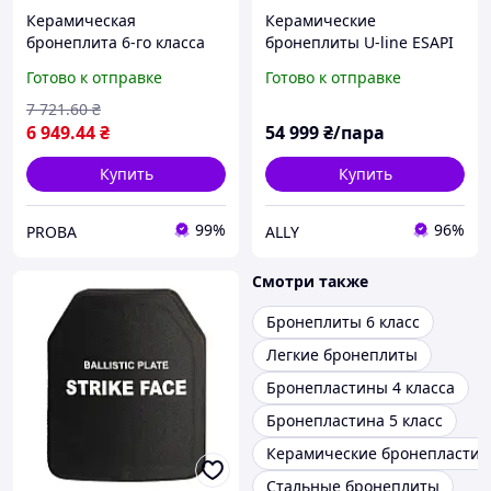
Керамическая
Керамические
бронеплита 6-го класса
бронеплиты U-line ESAPI
XL. Вес 3.7 кг. Размер 27
NIJ4 SA 6-го класса весом
Готово к отправке
Готово к отправке
на 34 см.
2,9 кг Размер 25 на 30 см
7 721
.60
₴
6 949
.44
₴
54 999
₴/пара
Купить
Купить
99%
96%
PROBA
ALLY
Смотри также
Бронеплиты 6 класс
Легкие бронеплиты
Бронепластины 4 класса
Бронепластина 5 класс
Керамические бронепласти
Стальные бронеплиты