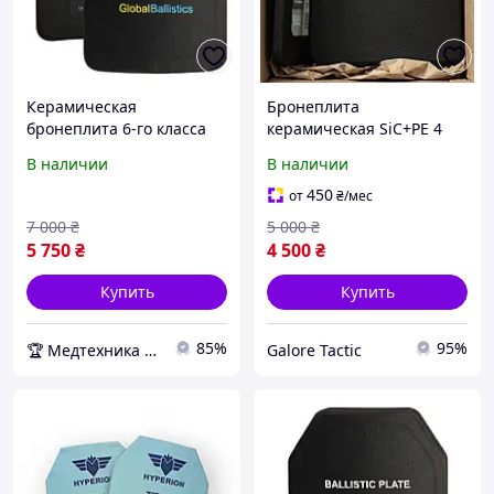
Керамическая
Бронеплита
бронеплита 6-го класса
керамическая SiC+PE 4
Медтехника
класс ДСТУ NIJ III+ 25×30
В наличии
В наличии
см 2 кг Бронеплиты 4
класс бронеиласти
450
от
₴
/мес
7 000
₴
5 000
₴
5 750
₴
4 500
₴
Купить
Купить
85%
95%
🏆 Медтехника — 20 лет надежности
Galore Tactic