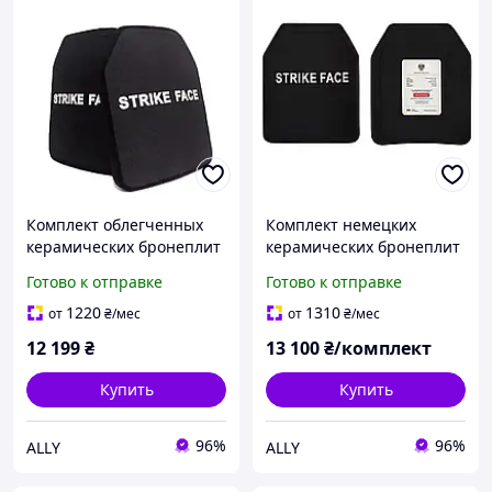
Комплект облегченных
Комплект немецких
керамических бронеплит
керамических бронеплит
Armor XL 6 класса ДСТУ
6 класса ДСТУ NIJ IV
Готово к отправке
Готово к отправке
NIJ IV 0101.06 3,7 кг
0101.06 Мedium 2,7 кг
1220
1310
от
₴
/мес
от
₴
/мес
12 199
₴
13 100
₴/комплект
Купить
Купить
96%
96%
ALLY
ALLY