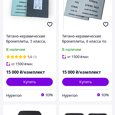
Титано-керамические
Титано-керамические
бронеплиты, 5 класса,
бронеплиты, 6 класса по
комплект
дсту, комплект, 2024 год
В наличии
В наличии
1500
5.0
(3)
от
₴
/мес
1500
от
₴
/мес
15 000
₴/комплект
15 000
₴/комплект
Купить
Купить
93%
93%
Hyperion
Hyperion