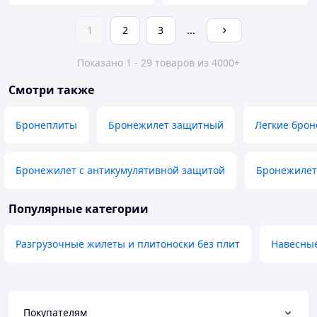
1
2
3
...
Показано 1 - 29 товаров из 4000+
Смотри также
Бронеплиты
Бронежилет защитный
Легкие бро
Бронежилет с антикумулятивной защитой
Бронежилет
Популярные категории
Разгрузочные жилеты и плитоноски без плит
Навесные
Покупателям