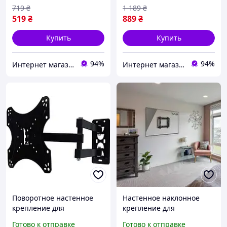
/ Фиксированное
Стальной
719
₴
1 189
₴
крепление для плазмы с
фиксированный
519
₴
889
₴
нагрузкой до 40 кг
кронштейн для плазмы
Купить
Купить
94%
94%
Интернет магазин Slando
Интернет магазин Slando
Поворотное настенное
Настенное наклонное
крепление для
крепление для
телевизора 14-55 дюймов
телевизора 26-55 дюймов
Готово к отправке
Готово к отправке