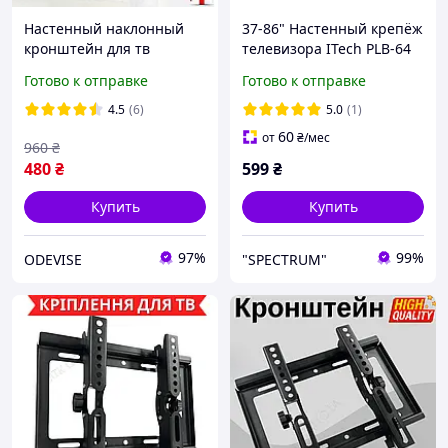
Настенный наклонный
37-86" Настенный крепёж
кронштейн для тв
телевизора ITech PLB-64
плазмы на стену HSM,
Кронштейн для плазмы
Готово к отправке
Готово к отправке
Поворотное крепление
Крепление для
для телевизора от 14 до
телевизора на стену
4.5
(6)
5.0
(1)
42 д.
60
от
₴
/мес
960
₴
480
₴
599
₴
Купить
Купить
97%
99%
ODEVISE
"SPECTRUM"