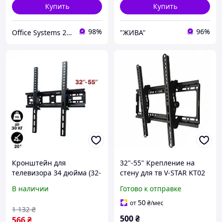
Купить
Купить
98%
96%
Office Systems 24 - меблі для всіх! Україна! Підбираємо з любов'ю!
"ЖИВА"
Кронштейн для
32"-55" Крепление на
телевизора 34 дюйма (32-
стену для тв V-STAR KT02
55"), Кронштейн
Настенное крепление с
В наличии
Готово к отправке
крепление для плазмы,
наклоном
Кронштейн для
50
от
₴
/мес
1 132
₴
телевизора с большим
500
₴
566
₴