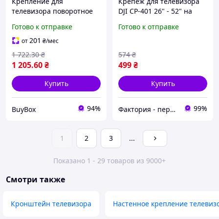
Крепление для
Крепеж для телевизора
телевизора поворотное
DJI CP-401 26" - 52" на
40 80 дюймов настенный
стену кронштейн с
Готово к отправке
Готово к отправке
держатель для ТВ
уровнем для плазмы
кронштейн для плазмы
наклонно-поворотный
201
от
₴
/мес
на стену
1 722
.30
₴
574
₴
1 205
.60
₴
499
₴
Купить
Купить
94%
99%
BuyBox
Фактория - персональная техника
1
2
3
...
Показано 1 - 29 товаров из 9000+
Смотри также
Кронштейн телевизора
Настенное крепление телевиз