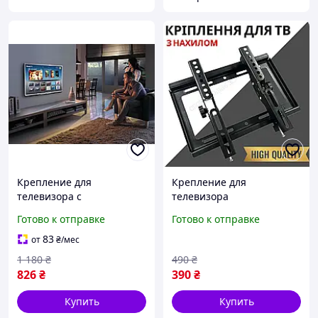
Крепление для
Крепление для
телевизора с
телевизора
регулировкой наклона
Фиксированный
Готово к отправке
Готово к отправке
Универсальный
кронштейн для плазмы
кронштейн для плазмы
Настенное крепление для
83
от
₴
/мес
до 60 кг 32"-75" SH-65T
ТВ с наклоном по
1 180
₴
490
₴
вертикали
826
₴
390
₴
Купить
Купить