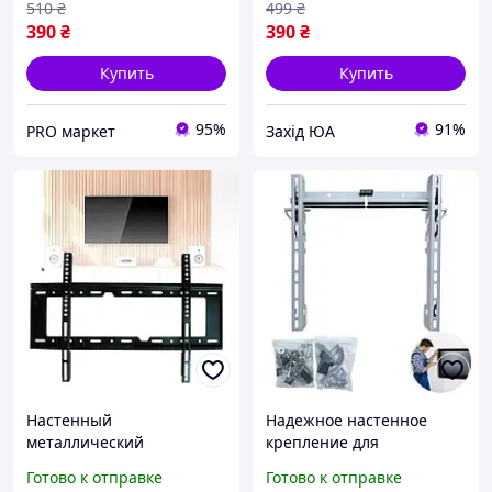
510
₴
499
₴
390
₴
390
₴
Купить
Купить
95%
91%
PRO маркет
Захід ЮА
Настенный
Надежное настенное
металлический
крепление для
кронштейн для
телевизора 30-80 дюймов
Готово к отправке
Готово к отправке
телевизора 32-70 дюймов
с нагрузкой до 40 кг /