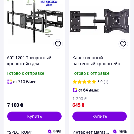
60"-120" Поворотный
Качественный
кронштейн для
настенный кронштейн
телевизора ITech PTRB-95
держатель для монитора
Готово к отправке
Готово к отправке
Крепление для
телевизора vesa 200x200
телевизора на стену
крепление для плазмы на
710
от
₴
/мес
5.0
(1)
Кронштейн для плазмы
стену
64
от
₴
/мес
1 290
₴
7 100
₴
645
₴
Купить
Купить
99%
96%
"SPECTRUM"
Интернет магазин «Smart Life»