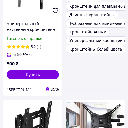
Кронштейн для плазмы 46 д
Длинные кронштейны
Т-образный алюминиевый к
Универсальный
настенный кроншнтейн
Кронштейн 400мм
для тв 32"-55" UniBracket
Готово к отправке
Универсальный кронштейн 
BZ02-41 Крепление для
телевизора на стену 55
5.0
(1)
Кронштейны белый цвета
50
от
₴
/мес
500
₴
Купить
99%
"SPECTRUM"