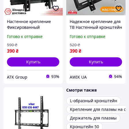
Настенное крепление
Надежное крепление для
Фиксированный
ТВ Настенный кронштейн
кронштейн для плазмы с
Крепление для
Готово к отправке
Готово к отправке
наклоном по вертикали
телевизора
Крепление на стену для
Фиксированный
590
₴
520
₴
телевизора Крепление
кронштейн для плазмы с
390
₴
390
₴
для ТВ
наклоном по вертикали
Купить
Купить
93%
94%
ATK Group
АWIK UA
Смотри также
L-образный кронштейн
Крепление для плазмы на ст
Держатель для плазмы
Кронштейн 50