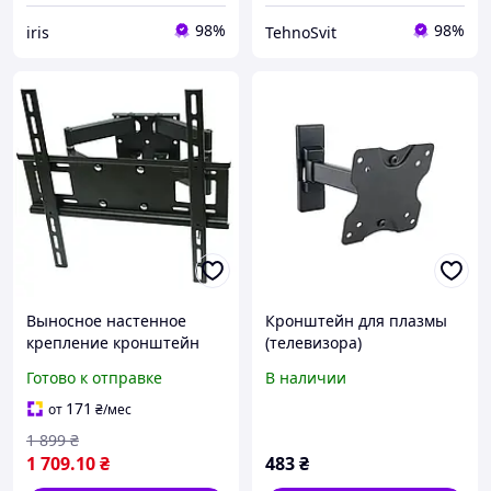
98%
98%
iris
TehnoSvit
Выносное настенное
Кронштейн для плазмы
крепление кронштейн
(телевизора)
для телевизора плазмы и
Готово к отправке
В наличии
монитора с диагональю
30 - 55 TV53 Eagle
171
от
₴
/мес
1 899
₴
1 709
.10
₴
483
₴