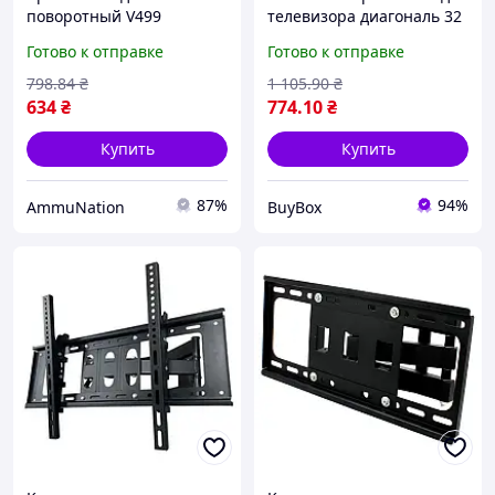
поворотный V499
телевизора диагональ 32
надежное крепление для
60 дюймов кронштейн
Готово к отправке
Готово к отправке
плазмы до 55"
для плазмы
универсальное
798
.84
₴
1 105
.90
₴
металлическое
634
₴
774
.10
₴
Купить
Купить
87%
94%
AmmuNation
BuyBox