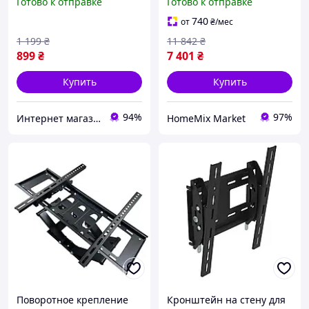
Готово к отправке
Готово к отправке
до 31.8 кг /
кг для ЖК и плазмы
Металлический
черный
740
от
₴
/мес
поворотный кронштейн
1 199
₴
11 842
₴
для плазмы
899
₴
7 401
₴
Купить
Купить
94%
97%
Интернет магазин Slando
HomeMix Market
Поворотное крепление
Кронштейн на стену для