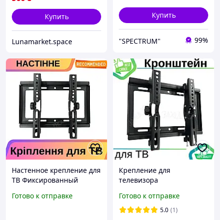
углом наклона, QLL
Купить
Купить
99%
"SPECTRUM"
Lunamarket.space
Настенное крепление для
Крепление для
ТВ Фиксированный
телевизора
кронштейн для плазмы с
Фиксированный
Готово к отправке
Готово к отправке
наклоном по вертикали
настенный кронштейн
Крепление для
Крепление для плазмы с
5.0
(1)
телевизора
наклоном по вертикали