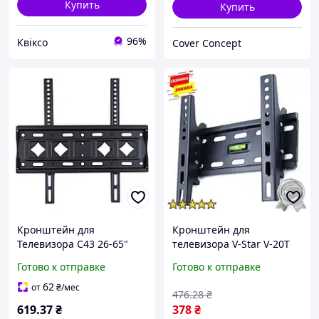
Купить
Купить
96%
Квіксо
Cover Concept
Кронштейн для
Кронштейн для
Телевизора C43 26-65"
телевизора V-Star V-20T
Черный
7484 настенное
Готово к отправке
Готово к отправке
крепление 15-43 дюйма,
наклон и поворот, 25 кг
62
от
₴
/мес
476
.28
₴
619
.37
₴
378
₴