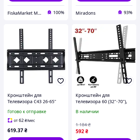
100%
93%
FiskaMarket Магазин приятных покупок
Miradons
Кронштейн для
Кронштейн для
Телевизора C43 26-65"
телевизора 60 (32"-70"),
Черный
Кронштейн для
Готово к отправке
В наличии
телевизора на стену 43
дюйма, Крепление к
62
от
₴
/мес
1 184
₴
стене телевизора, FRC
619
.37
₴
592
₴