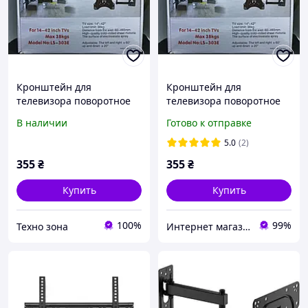
Кронштейн для
Кронштейн для
телевизора поворотное
телевизора поворотное
13"-43" HDL-117B
13"-43" HDL-117B
В наличии
Готово к отправке
Крепление, крепёж
Крепление, крепёж
5.0
(2)
355
₴
355
₴
Купить
Купить
100%
99%
Техно зона
Интернет магазин "Техника"