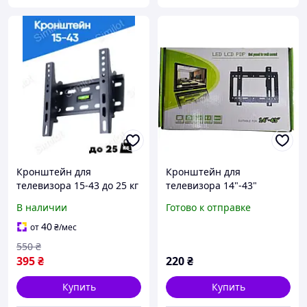
Кронштейн для
Кронштейн для
телевизора 15-43 до 25 кг
телевизора 14"-43"
V-20T Настенный крепеж
настенный V-STAR,
В наличии
Готово к отправке
для телевизора
фиксированный, до 25 кг
40
от
₴
/мес
550
₴
395
₴
220
₴
Купить
Купить