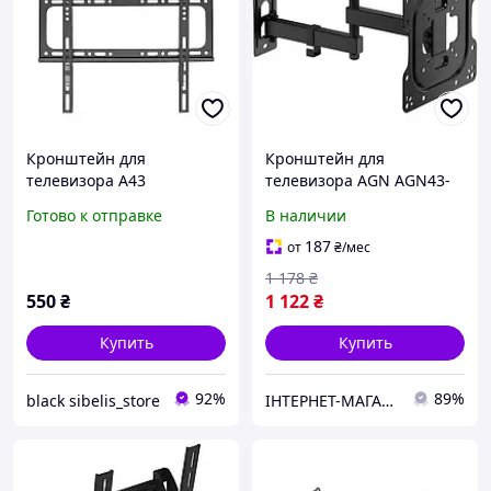
Кронштейн для
Кронштейн для
телевизора A43
телевизора AGN AGN43-
настенный
222P, 23 43", до 30 кг, VESA
Готово к отправке
В наличии
фиксированный 32 65",
200×200, черный
до 50 кг, VESA до 400×400
187
от
₴
/мес
1 178
₴
550
₴
1 122
₴
Купить
Купить
92%
89%
black sibelis_store
ІНТЕРНЕТ-МАГАЗИН "Доставлено "