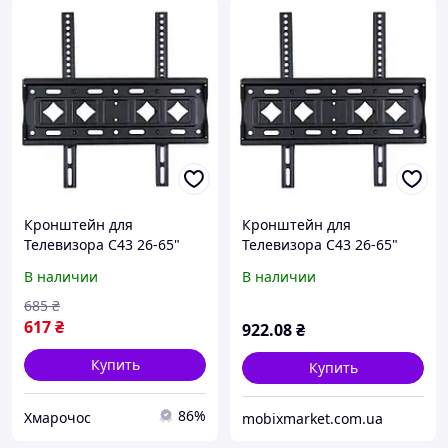
Кронштейн для
Кронштейн для
Телевизора C43 26-65"
Телевизора C43 26-65"
Черный
В наличии
В наличии
685
₴
617
₴
922
.08
₴
Купить
Купить
86%
Хмарочос
mobixmarket.com.ua