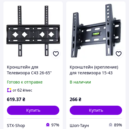
Кронштейн для
Кронштейн (крепление)
Телевизора C43 26-65"
для телевизора 15-43
Черный
дюйма, диагональ
Готово к отправке
В наличии
15"-43", V-Star V-20T,
нагрузка 25кг
62
от
₴
/мес
619
.37
₴
266
₴
Купить
Купить
97%
89%
STX-Shop
Шоп-Таун