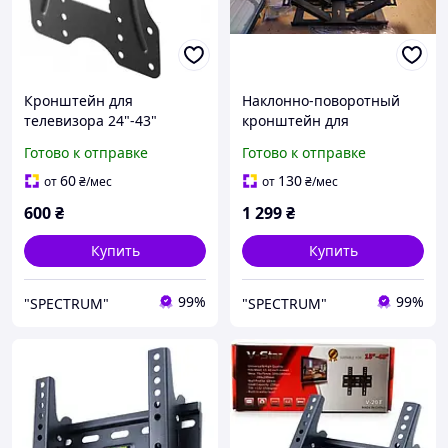
Кронштейн для
Наклонно-поворотный
телевизора 24"-43"
кронштейн для
UniBracket BZ27-21 /
телевизора 37" 40" 42"
Готово к отправке
Готово к отправке
Настенное крепление для
43" 45" 46" 47" 49" 50" 55"
телевизора /Кронштейн
60" 65" 70 SECTOR TV 8
60
130
от
₴
/мес
от
₴
/мес
на плазму
BLACK Крепление для тв
600
₴
1 299
₴
Купить
Купить
99%
99%
"SPECTRUM"
"SPECTRUM"