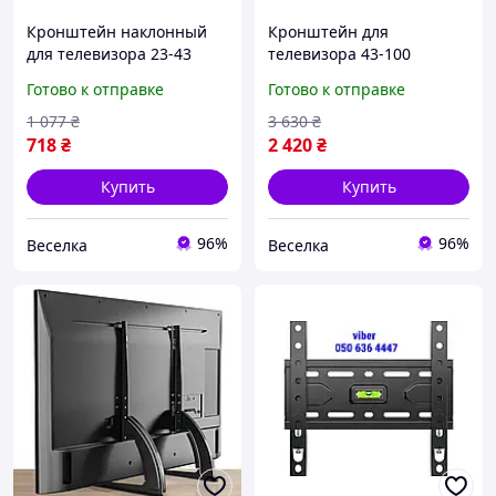
Кронштейн наклонный
Кронштейн для
для телевизора 23-43
телевизора 43-100
дюйма VESA до 35 кг
дюймов с наклоном до 75
Готово к отправке
Готово к отправке
черный для стены с
кг для удобного
регулировкой угла
просмотра и установки
1 077
₴
3 630
₴
просмотра FLAME
FLAME
718
₴
2 420
₴
Купить
Купить
96%
96%
Веселка
Веселка