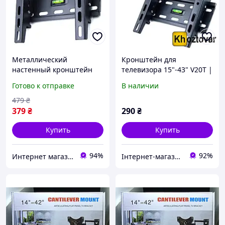
Металлический
Кронштейн для
настенный кронштейн
телевизора 15"-43" V20T |
для телевизора 15-43
Наклонный кронштейн
Готово к отправке
В наличии
дюйма до 25 кг /
выдвижное крепление с
479
₴
наклоном и поворотом
379
₴
290
₴
экрана
Купить
Купить
94%
92%
Интернет магазин Slando
Інтернет-магазин Khoztovar.com.ua