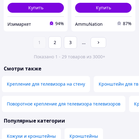
Купить
Купить
94%
87%
Изимаркет
AmmuNation
1
2
3
...
Показано 1 - 29 товаров из 3000+
Смотри также
Крепление для телевизора на стену
Кронштейн для тв
Поворотное крепление для телевизора телевизоров
Кр
Популярные категории
Кожухи и кронштейны
Кронштейны