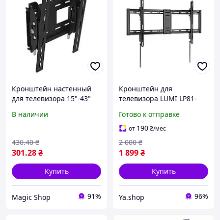
Кронштейн настенный
Кронштейн для
для телевизора 15"-43"
телевизора LUMI LP81-
48T (43-100 ), наклонный,
В наличии
Готово к отправке
до 75 кг
190
от
₴
/мес
430
.40
₴
2 000
₴
301
.28
₴
1 899
₴
Купить
Купить
91%
96%
Magic Shop
Ya.shop