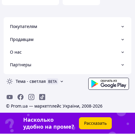
Покупателям
Продавцам
О нас
Партнеры
Тема
-
светлая
BETA
© Prom.ua — маркетплейс України, 2008-2026
Насколько
Рассказать
удобно на проме?