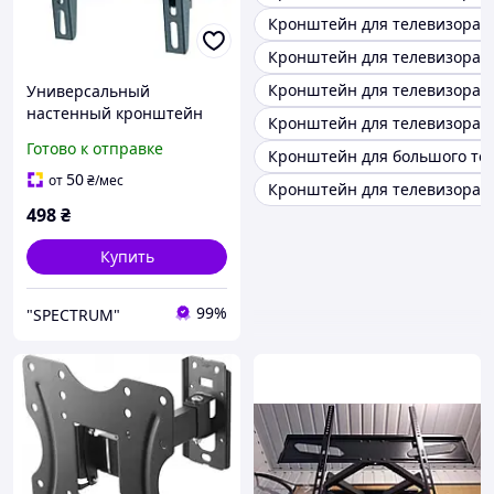
Кронштейн для телевизора 
Кронштейн для телевизора 
Кронштейн для телевизора б
Универсальный
настенный кронштейн
Кронштейн для телевизора 
для телевизора
Готово к отправке
Кронштейн для большого те
диагональю 13-43" Itech
PB2T Наклонные
50
от
₴
/мес
Кронштейн для телевизора 3
кронштейны для тв
498
₴
Крепёж для телевизора
Купить
99%
"SPECTRUM"