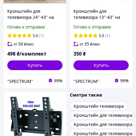
Кронштейн для
Кронштейн для
телевизора 24"-43" на
телевизора 13"-43" на
стол Настольная
стену UniBracket BZ04-20
Готово к отправке
Готово к отправке
подставка настольное
Фиксированное
крепление для
настенное крепление для
5.0
(1)
5.0
(1)
телевизора V-Star D701
телевизора
50
35
от
₴
/мес
от
₴
/мес
498
₴/комплект
350
₴
Купить
Купить
99%
99%
"SPECTRUM"
"SPECTRUM"
Смотри также
Кронштейн телевизора
Кронштейн для телевизора 
Кронштейн для телевизора 
Кронштейн для телевизора 