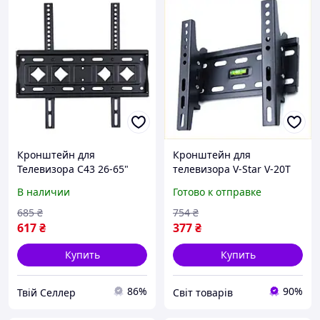
Кронштейн для
Кронштейн для
Телевизора C43 26-65"
телевизора V-Star V-20T
Черный
15-43 дюйма настенное
В наличии
Готово к отправке
крепление с наклоном и
поворотом для монтажа
685
₴
754
₴
617
₴
377
₴
Купить
Купить
86%
90%
Твій Селлер
Cвіт товарів