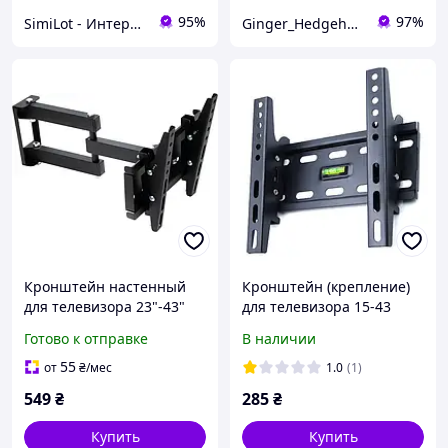
95%
97%
SimiLot - Интернет-магазин популярных товаров
Ginger_Hedgehogshop
Кронштейн настенный
Кронштейн (крепление)
для телевизора 23"-43"
для телевизора 15-43
Sector TV23T 4 ст своб
дюйма, диагональ
Готово к отправке
В наличии
15"-43", V-Star V-20T,
нагрузка 25кг
55
от
₴
/мес
1.0
(1)
549
₴
285
₴
Купить
Купить